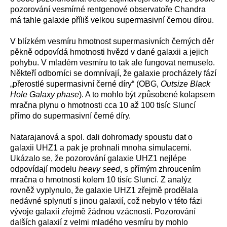
pozorování vesmírné rentgenové observatoře Chandra
má tahle galaxie příliš velkou supermasivní černou dírou.
V blízkém vesmíru hmotnost supermasivních černých děr
pěkně odpovídá hmotnosti hvězd v dané galaxii a jejich
pohybu. V mladém vesmíru to tak ale fungovat nemuselo.
Někteří odborníci se domnívají, že galaxie procházely fází
„přerostlé supermasivní černé díry“ (OBG,
Outsize Black
Hole Galaxy phase
). A to mohlo být způsobené kolapsem
mračna plynu o hmotnosti cca 10 až 100 tisíc Sluncí
přímo do supermasivní černé díry.
Natarajanová a spol. dali dohromady spoustu dat o
galaxii UHZ1 a pak je prohnali mnoha simulacemi.
Ukázalo se, že pozorování galaxie UHZ1 nejlépe
odpovídají modelu
heavy seed
, s přímým zhroucením
mračna o hmotnosti kolem 10 tisíc Sluncí. Z analýz
rovněž vyplynulo, že galaxie UHZ1 zřejmě prodělala
nedávné splynutí s jinou galaxií, což nebylo v této fázi
vývoje galaxií zřejmě žádnou vzácností. Pozorování
dalších galaxií z velmi mladého vesmíru by mohlo