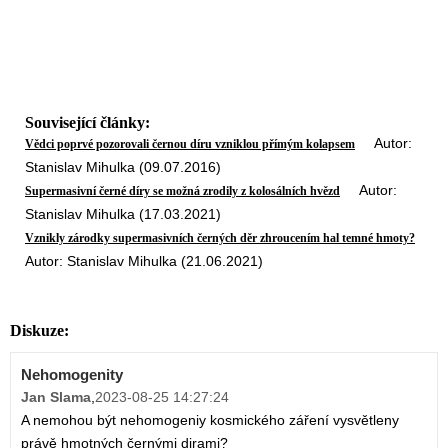
Související články:
Autor:
Vědci poprvé pozorovali černou díru vzniklou přímým kolapsem
Stanislav Mihulka (09.07.2016)
Autor:
Supermasivní černé díry se možná zrodily z kolosálních hvězd
Stanislav Mihulka (17.03.2021)
Vznikly zárodky supermasivních černých děr zhroucením hal temné hmoty?
Autor: Stanislav Mihulka (21.06.2021)
Diskuze:
Nehomogenity
Jan Slama
,
2023-08-25 14:27:24
A nemohou být nehomogeniy kosmického záření vysvětleny
právě hmotných černými dirami?