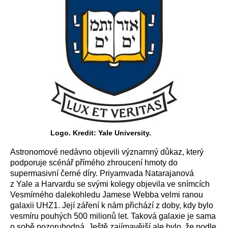
Logo. Kredit: Yale University.
Astronomové nedávno objevili významný důkaz, který
podporuje scénář přímého zhroucení hmoty do
supermasivní černé díry. Priyamvada Natarajanová
z Yale a Harvardu se svými kolegy objevila ve snímcích
Vesmírného dalekohledu Jamese Webba velmi ranou
galaxii UHZ1. Její záření k nám přichází z doby, kdy bylo
vesmíru pouhých 500 milionů let. Taková galaxie je sama
o sobě pozoruhodná. Ještě zajímavější ale bylo, že podle