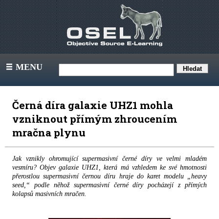
MENU
III
Černá díra galaxie UHZ1 mohla
vzniknout přímým zhroucením
mračna plynu
Jak vznikly ohromující supermasivní černé díry ve velmi mladém
vesmíru? Objev galaxie UHZ1, která má vzhledem ke své hmotnosti
přerostlou supermasivní černou díru hraje do karet modelu „heavy
seed,“ podle něhož supermasivní černé díry pocházejí z přímých
kolapsů masivních mračen.