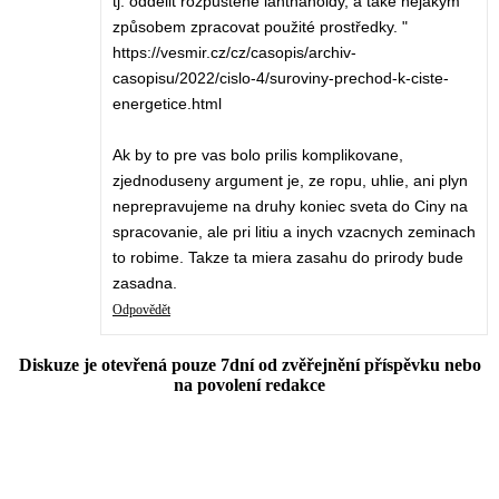
tj. oddělit rozpuštěné lanthanoidy, a také nějakým
způsobem zpracovat použité prostředky. "
https://vesmir.cz/cz/casopis/archiv-
casopisu/2022/cislo-4/suroviny-prechod-k-ciste-
energetice.html
Ak by to pre vas bolo prilis komplikovane,
zjednoduseny argument je, ze ropu, uhlie, ani plyn
neprepravujeme na druhy koniec sveta do Ciny na
spracovanie, ale pri litiu a inych vzacnych zeminach
to robime. Takze ta miera zasahu do prirody bude
zasadna.
Odpovědět
Diskuze je otevřená pouze 7dní od zvěřejnění příspěvku nebo
na povolení redakce