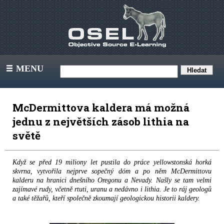
MENU
III
McDermittova kaldera má možná
jednu z největších zásob lithia na
světě
Když se před 19 miliony let pustila do práce yellowstonská horká
skvrna, vytvořila nejprve sopečný dóm a po něm McDermittovu
kalderu na hranici dnešního Oregonu a Nevady. Našly se tam velmi
zajímavé rudy, včetně rtuti, uranu a nedávno i lithia. Je to ráj geologů
a také těžařů, kteří společně zkoumají geologickou historii kaldery.