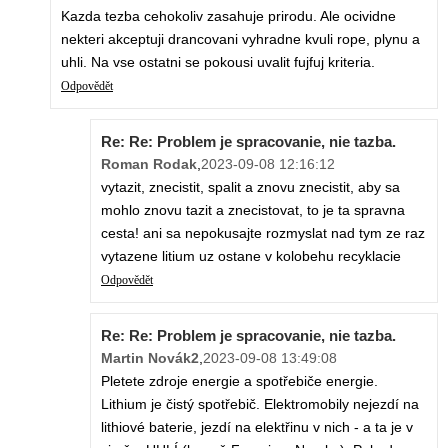
Kazda tezba cehokoliv zasahuje prirodu. Ale ocividne
nekteri akceptuji drancovani vyhradne kvuli rope, plynu a
uhli. Na vse ostatni se pokousi uvalit fujfuj kriteria.
Odpovědět
Re: Re: Problem je spracovanie, nie tazba.
Roman Rodak
,
2023-09-08 12:16:12
vytazit, znecistit, spalit a znovu znecistit, aby sa
mohlo znovu tazit a znecistovat, to je ta spravna
cesta! ani sa nepokusajte rozmyslat nad tym ze raz
vytazene litium uz ostane v kolobehu recyklacie
Odpovědět
Re: Re: Problem je spracovanie, nie tazba.
Martin Novák2
,
2023-09-08 13:49:08
Pletete zdroje energie a spotřebiče energie.
Lithium je čistý spotřebič. Elektromobily nejezdí na
lithiové baterie, jezdí na elektřinu v nich - a ta je v