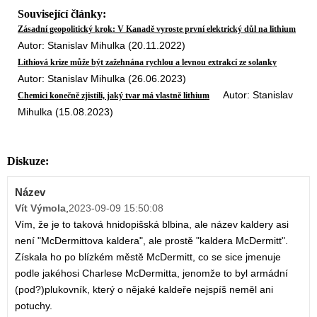
Související články:
Zásadní geopolitický krok: V Kanadě vyroste první elektrický důl na lithium
Autor: Stanislav Mihulka (20.11.2022)
Lithiová krize může být zažehnána rychlou a levnou extrakcí ze solanky
Autor: Stanislav Mihulka (26.06.2023)
Autor: Stanislav
Chemici konečně zjistili, jaký tvar má vlastně lithium
Mihulka (15.08.2023)
Diskuze:
Název
Vít Výmola
,
2023-09-09 15:50:08
Vím, že je to taková hnidopišská blbina, ale název kaldery asi
není "McDermittova kaldera", ale prostě "kaldera McDermitt".
Získala ho po blízkém městě McDermitt, co se sice jmenuje
podle jakéhosi Charlese McDermitta, jenomže to byl armádní
(pod?)plukovník, který o nějaké kaldeře nejspíš neměl ani
potuchy.