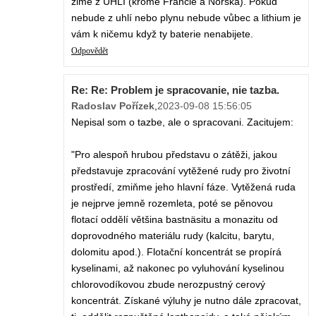
zimě z UHLÍ (kromě Francie a Norska). Pokud
nebude z uhlí nebo plynu nebude vůbec a lithium je
vám k ničemu když ty baterie nenabijete.
Odpovědět
Re: Re: Problem je spracovanie, nie tazba.
Radoslav Pořízek
,
2023-09-08 15:56:05
Nepisal som o tazbe, ale o spracovani. Zacitujem:
"Pro alespoň hrubou představu o zátěži, jakou
představuje zpracování vytěžené rudy pro životní
prostředí, zmiňme jeho hlavní fáze. Vytěžená ruda
je nejprve jemně rozemleta, poté se pěnovou
flotací oddělí většina bastnäsitu a monazitu od
doprovodného materiálu rudy (kalcitu, barytu,
dolomitu apod.). Flotační koncentrát se propírá
kyselinami, až nakonec po vyluhování kyselinou
chlorovodíkovou zbude nerozpustný cerový
koncentrát. Získané výluhy je nutno dále zpracovat,