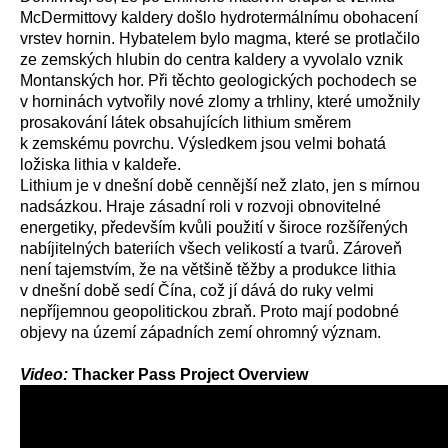
McDermittovy kaldery došlo hydrotermálnímu obohacení
vrstev hornin. Hybatelem bylo magma, které se protlačilo
ze zemských hlubin do centra kaldery a vyvolalo vznik
Montanských hor. Při těchto geologických pochodech se
v horninách vytvořily nové zlomy a trhliny, které umožnily
prosakování látek obsahujících lithium směrem
k zemskému povrchu. Výsledkem jsou velmi bohatá
ložiska lithia v kaldeře.
Lithium je v dnešní době cennější než zlato, jen s mírnou
nadsázkou. Hraje zásadní roli v rozvoji obnovitelné
energetiky, především kvůli použití v široce rozšířených
nabíjitelných bateriích všech velikostí a tvarů. Zároveň
není tajemstvím, že na většině těžby a produkce lithia
v dnešní době sedí Čína, což jí dává do ruky velmi
nepříjemnou geopolitickou zbraň. Proto mají podobné
objevy na území západních zemí ohromný význam.
Video:
Thacker Pass Project Overview