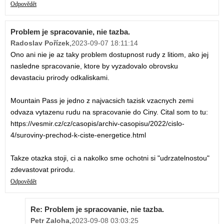
Odpovědět
Problem je spracovanie, nie tazba.
Radoslav Pořízek
,
2023-09-07 18:11:14
Ono ani nie je az taky problem dostupnost rudy z litiom, ako jej
nasledne spracovanie, ktore by vyzadovalo obrovsku
devastaciu prirody odkaliskami.
Mountain Pass je jedno z najvacsich tazisk vzacnych zemi
odvaza vytazenu rudu na spracovanie do Ciny. Cital som to tu:
https://vesmir.cz/cz/casopis/archiv-casopisu/2022/cislo-
4/suroviny-prechod-k-ciste-energetice.html
Takze otazka stoji, ci a nakolko sme ochotni si "udrzatelnostou"
zdevastovat prirodu.
Odpovědět
Re: Problem je spracovanie, nie tazba.
Petr Zaloha
,
2023-09-08 03:03:25