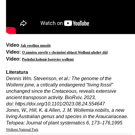
Video
J
ak
rostlinu
množit
Video:
O
záměru otevřít v chráněné oblasti Wollemi uhelný důl
Video:
Poslední kolonie borovice wollemi
Literatura
Dennis Wm. Stevenson, et al.: The genome of the
Wollemi pine, a critically endangered “living fossil”
unchanged since the Cretaceous, reveals extensive
ancient transposon activity. BioRxiv, 2023,
doi: https://doi.org/10.1101/2023.08.24.554647
Jones, W.
,
Hill, K.
&
Allen, J. M
.
Wollemia nobilis, a new
living Australian genus and species in the Araucariaceae
.
Telopea: Journal of plant systematics
6
,
173
–
176,
1995
Wollemi National Park