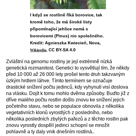
I když se rostlině říká borovice, tak
kromě toho, že má široké listy
připomínající jehlice nemá s
borovicemi (Pinus) nic společného.
Kredit: Agnieszka Kwiecień, Nova,
, CC BY-SA 4.0
Wikipedia
Zvláštní na
genomu rostliny je je
jí
extrémně nízká
genetická rozmanitost. Genetici
to vysvětlují tím, že někdy
před 10 000 až 26 000 lety
prošel
tento
druh takzvaným
úzkým hrdlem láhve. T
ímto termínem
se
označuj
e
drastické snížení počtu jedinců, kdy vyhynutí
visí
doslova
na vlásku.
Dojít k tomu mohlo dvěma způsoby. Buďto již z
dříve malého počtu
rostlin
došlo znovu ke snížení jejich
početního stavu
, nebo se populace obno
v
ila z několika
vegetativních klonů vyrostlých z posledního,
nebo
několika
posledních
zbylých
pařez
ů
a
z těchto rostlin pak
znovu vyrostly dospělí jedinci schopní
se
množi
t
pohlavně a ty daly vnik dnešním rostliná.
.