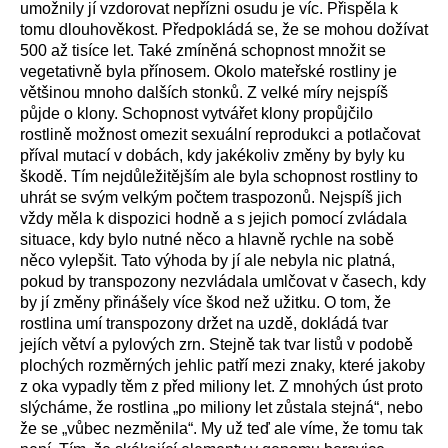
umožni
ly
j
í
vzd
o
rovat nepřízni osudu je v
íc
.
Přispěla k
tomu
dlouhověkost.
Předpokládá se, že
se
mohou
dožívat
500 až tisíce let
.
Také
zmíněná
s
chopnost
množit se
vegetativně
byla přínosem
.
O
kolo
mateřsk
é rostliny
je
většinou mnoho dalších stonků. Z
velké míry nejspíš
půjde o
klony.
Schopnost
vytvářet klony
propůjčilo
rostlině možnost
omezit sexuální reprodukci a potlač
ovat
příval mutací v dobách, kdy jakékoliv změny
by
byly ku
škodě.
Tím nejdůležitějším ale byla schopnost rostliny to
uhrát
se svým velkým počtem traspozonů.
Nejspíš jich
v
ždy měla k
dispozici hodně
a
s jejich pomocí
zvládala
situace, kdy
bylo nutné
něco
a hlavně
rychle na sobě
něco
vylepšit.
Tato výhoda by jí ale nebyla nic platná,
pokud by transpozony
ne
zvládala
umlč
ovat
v časech, kdy
by jí
změny
přin
ášely
více škod než užitku.
O tom, že
rostlina umí
transpozony
držet na uzdě,
d
okládá
tvar
jejích
větví
a
pylových zrn.
Stejně tak
tvar
list
ů
v podobě
plochých rozměrných jehlic
patří mezi znaky, které
jakoby
z oka vypadl
y
těm z před miliony let
. Z
mnohých úst proto
slýcháme, že rostlina „po miliony let zůstala stejná“, nebo
že
se
„vůbec nezměnila“. My už teď ale víme, že tomu tak