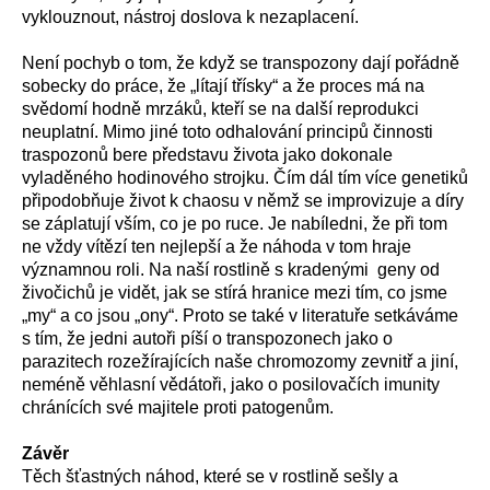
vyklouznout,
nástroj
doslova
k
nezaplacení.
Není pochyb o tom, že když se transpozony dají pořádně
sobecky do práce, že „lítají třísky“ a že proces má na
svědomí hodně mrzáků, kteří se na další reprodukci
neuplatní. Mimo jiné toto odhalování principů činnosti
traspozonů bere představu života jako dokonale
vyladěného hodinového strojku. Čím dál tím více genetiků
připodobňuje život k chaosu v němž se improvizuje a díry
se záplatují vším, co je po ruce. Je nabíledni, že při tom
ne vždy vítězí ten nejlepší a že náhoda v tom hraje
významnou roli. Na naší rostlině s kradenými geny od
živočichů je vidět, jak se stírá hranice mezi tím, co jsme
„my“ a co jsou „ony“. Proto se také v literatuře setkáváme
s tím, že jedni autoři píší o transpozonech jako o
parazitech rozežírajících naše chromozomy zevnitř a jiní,
neméně věhlasní vědátoři, jako o posilovačích imunity
chránících své majitele proti patogenům.
Závěr
T
ěch šťastných náhod, které s
e v
rostlině sešly a