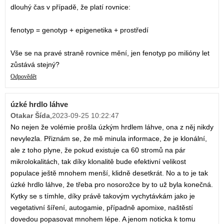
dlouhý čas v případě, že platí rovnice:
fenotyp = genotyp + epigenetika + prostředí
Vše se na pravé straně rovnice mění, jen fenotyp po milióny let
zůstává stejný?
Odpovědět
úzké hrdlo láhve
Otakar Šída
,
2023-09-25 10:22:47
No nejen že volémie prošla úzkým hrdlem láhve, ona z něj nikdy
nevylezla. Přiznám se, že mě minula informace, že je klonální,
ale z toho plyne, že pokud existuje ca 60 stromů na pár
mikrolokalitách, tak díky klonalitě bude efektivní velikost
populace ještě mnohem menší, klidně desetkrát. No a to je tak
úzké hrdlo láhve, že třeba pro nosorožce by to už byla konečná.
Kytky se s tímhle, díky právě takovým vychytávkám jako je
vegetativní šíření, autogamie, případně apomixe, naštěstí
dovedou popasovat mnohem lépe. A jenom noticka k tomu