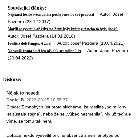
Související články:
Autor: Josef
Nejstarší fosilie světa ustála pochybnosti o své pravosti
Pazdera (23.12.2017)
Motýli se vyvinuli až když na Zemi byly květiny. A nebo to bylo jinak?
Autor: Josef Pazdera (14.01.2018)
Autor: Josef Pazdera (10.04.2021)
Fosilie z dob Pangey. A živá!
Autor: Josef Pazdera
Na vznik života stačí jen několik set milionů let
(20.04.2022)
Diskuze:
Nějak to nesedí
Daniel B.
,
2023-09-25 10:55:37
Citace: Z mnohých úst proto slýcháme, že rostlina „po miliony
let zůstala stejná“, nebo že se „vůbec nezměnila“. My už teď ale
víme, že tomu tak není.
Dokáže někdo vysvětlit přičinu absence změn fenotypu po