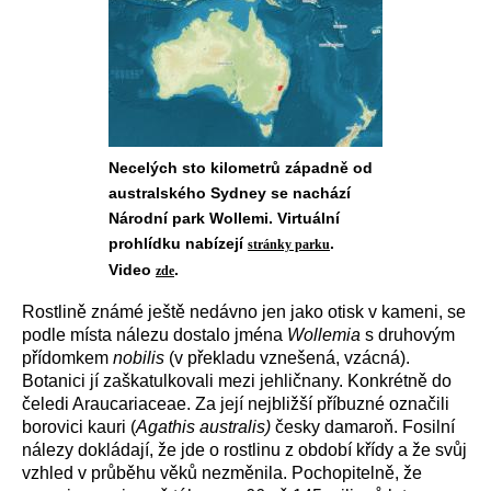
Necelých sto kilometrů západně od
australského Sydney se nachází
Národní park Wollemi. Virtuální
prohlídku nabízejí
.
stránky parku
Video
.
zde
Rostlině známé
ještě nedávno
jen
jako
otisk v kameni
, se
p
odle místa nálezu dostal
o
jmén
a
Wollemia
s druhovým
přídomkem
nobilis
(v překladu vznešená, vzácná)
.
Botanici jí zaškatulkovali mezi
jehličnan
y
.
Konkrétně
do
čeledi Araucariaceae. Z
a
je
jí
nejbližší příbuzn
é
označili
borovici kauri (
Agathis australis)
česky damaroň.
Fosilní
nálezy dokládají, že jde o
rostlinu z
období křídy
a že
s
vůj
vzhled v průběhu
věků
nezměnila. Pochopitelně, že