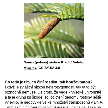
Samčí (pylová) šištice Kredit: Velela,
, CC BY-SA 3.0
Wikipedia
Co tedy je tím, co činí rostlinu tak houževnatou?
I když je zvláštní n
ízkou
heterozygotností, tak ta
to být
rozhodně nemůže. Už proto, že vede k
vysok
é
uniformit
ě
a ta je druhu
ku škodě.
To, co čtení genomu rostliny ještě
vyjevilo, je neobvykle velké množství transpozonů v DNA.
T
ěch aktivních (neumlčených) má
rostlina
tisíc
e!
Také na