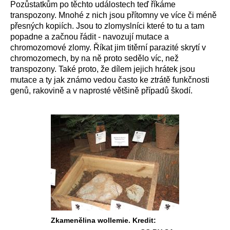
Pozůstatkům po těchto událostech
teď
říkáme
transpozony.
M
nohé z nich jsou přítomny ve více či méně
přesných kopiích.
Jsou to zlomyslníci které to
t
u a tam
popadne a začnou
řádit
-
navozují mutace a
chromozomové zlomy. Říkat jim
titěrní parazité skrytí v
chromozomech, by
na ně
proto
sedělo víc, než
transpozony
. Také proto,
že
dílem jejich hrátek
jsou
mutace a ty jak známo
vedou často
ke ztrátě funkčnosti
genů, rakovině a v naprosté většině případů škodí.
Zkamenělina wollemie. Kredit: