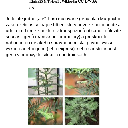
CC BY-SA
Rinina25 & Twice25 , Wikipedia
2.5
Je
tu ale jedno „ale“. I
pro mutované geny platí
Murphyho
zákon:
O
bčas
se
najde blbec, který neví, že něco nejde a
udělá to. Tím, že některé
z transpozonů
obsahují důležité
součásti genů (transkripčí promotory)
a
přeskočí-li
náhodou do
nějakého
správného místa, přivod
í
vyšší
výkon daného genu (
jeho
expresi), nebo spust
í
činnost
genu v neobvyklé situaci či podmínkách.