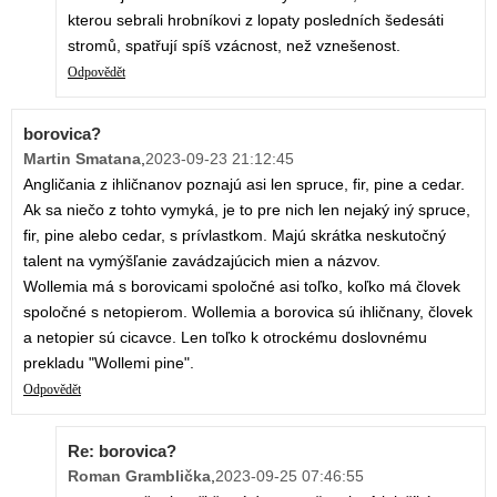
kterou sebrali hrobníkovi z lopaty posledních šedesáti
stromů, spatřují spíš vzácnost, než vznešenost.
Odpovědět
borovica?
Martin Smatana
,
2023-09-23 21:12:45
Angličania z ihličnanov poznajú asi len spruce, fir, pine a cedar.
Ak sa niečo z tohto vymyká, je to pre nich len nejaký iný spruce,
fir, pine alebo cedar, s prívlastkom. Majú skrátka neskutočný
talent na vymýšľanie zavádzajúcich mien a názvov.
Wollemia má s borovicami spoločné asi toľko, koľko má človek
spoločné s netopierom. Wollemia a borovica sú ihličnany, človek
a netopier sú cicavce. Len toľko k otrockému doslovnému
prekladu "Wollemi pine".
Odpovědět
Re: borovica?
Roman Gramblička
,
2023-09-25 07:46:55