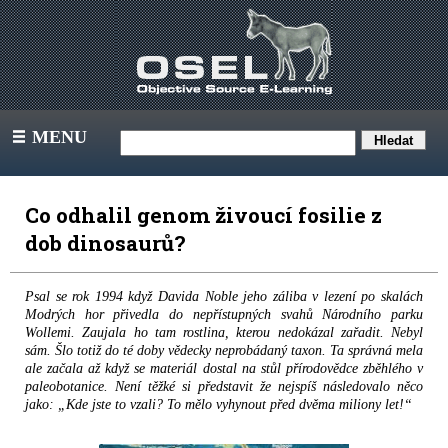
MENU
III
Co odhalil genom živoucí fosilie z
dob dinosaurů?
Psal se rok 1994 když Davida Noble jeho záliba v lezení po skalách
Modrých hor přivedla do nepřístupných svahů Národního parku
Wollemi. Zaujala ho tam rostlina, kterou nedokázal zařadit. Nebyl
sám. Šlo totiž do té doby vědecky neprobádaný taxon. Ta správná mela
ale začala až když se materiál dostal na stůl přírodovědce zběhlého v
paleobotanice. Není těžké si představit že nejspíš následovalo něco
jako: „Kde jste to vzali? To mělo vyhynout před dvěma miliony let!“