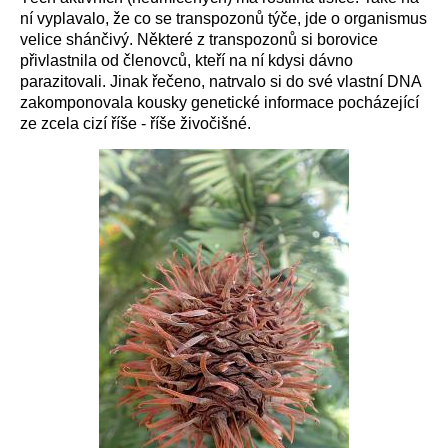
ní vyplavalo, že
co se transpozonů týče, jde o organismus
velice shánčivý.
Některé
z transpozonů
si
borovice
přivlastnila od členovců, kteří na ní
kdysi
dávno
parazitovali.
J
inak řečeno, natrvalo si do své vlastní DNA
zakomponovala
kousky genetické informace
pocházející
z
e zcela cizí
říše -
říše
živočišné
.