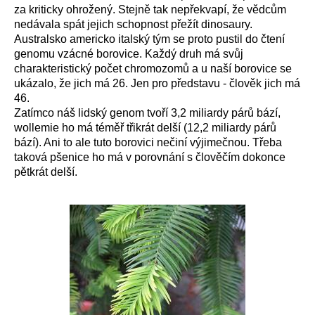
za
kriticky ohrožený. Stejně tak nepřekvapí, že vědcům
nedávala spát jejich schopnost přežít dinosaury.
Australsko americko italský tým se proto pustil do čtení
genomu vzácné borovice. Každý druh má svůj
charakterist
ický počet chromozomů a u naší borovice se
ukázalo, že jich má
26.
Jen pro představu
-
č
lověk jich má
46.
Zatímco náš
lidský
genom tvoří 3,2 miliardy párů bází,
w
ollemi
e
ho
má
téměř třikrát delší (12,2 miliardy párů
bází). Ani to ale
tuto
borovici nečiní v
ý
j
i
mečnou. T
řeba
t
aková
pšenice ho má v porovnání s člověčím
dokonce
pětkrát delší
.