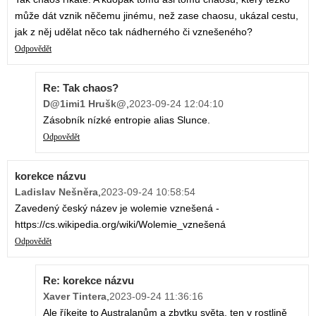
může dát vznik něčemu jinému, než zase chaosu, ukázal cestu,
jak z něj udělat něco tak nádherného či vznešeného?
Odpovědět
Re: Tak chaos?
D@1imi1 Hrušk@
,
2023-09-24 12:04:10
Zásobník nízké entropie alias Slunce.
Odpovědět
korekce názvu
Ladislav Nešněra
,
2023-09-24 10:58:54
Zavedený český název je wolemie vznešená -
https://cs.wikipedia.org/wiki/Wolemie_vznešená
Odpovědět
Re: korekce názvu
Xaver Tintera
,
2023-09-24 11:36:16
Ale říkejte to Australanům a zbytku světa, ten v rostlině