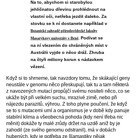
Na to, abychom si starobylou
jehličnatou dřevinu prohlédnout na
vlastní oči, netřeba jezdit daleko. Za
stovku se k ní dostanete například v
Botanické zahradě přírodovědecké fakulty
. Podívat se
Masarykovy univerzity v Brně
na ní vlezením do chráněných míst v
Austrálii vyjde o něco dráž. Zhruba
na čtyři miliony korun s nádavkem
vězení.
Když si to shrneme, tak
navzdory tomu, že
skákající geny
neustále v
genomu
něco přeskupují, tak
tu a tam některá
z navozených mutací
propůjč
í
své
mu nositeli
něco, co se
ukáže být při
velké
m
such
u
, mraziv
é
zim
ě
,
nebo
při
nájezdu parazitů,
výh
r
ou
.
Z toho plyne poučení, že když
se to s mutacemi
umí
a
organismus
je
v době kdy
panuje
stabilní
klima
a
všeobecná
pohoda
(
kdy
není třeba
nic
měnit
)
dokáže
ty malé zrůdy
držet na uzdě
aniž by je
zahodil (ze svého genomu odstranil)
,
má
v dobách
hubených, k
dy je potřeba ze šlamastiky nějak