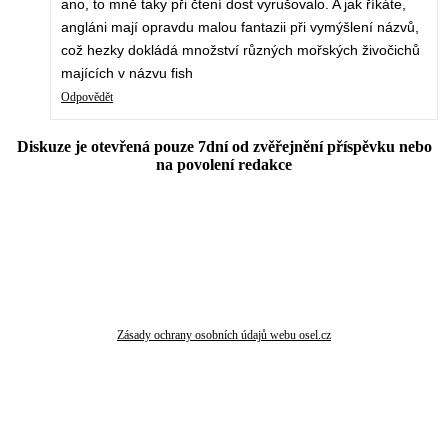
ano, to mně taky při čtení dost vyrušovalo. A jak říkáte,
angláni mají opravdu malou fantazii při vymýšlení názvů,
což hezky dokládá množství různých mořských živočichů
majících v názvu fish
Odpovědět
Diskuze je otevřená pouze 7dní od zvěřejnění příspěvku nebo
na povolení redakce
Zásady ochrany osobních údajů webu osel.cz