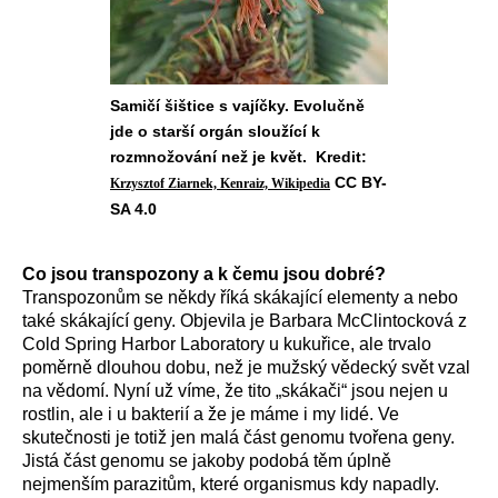
Samičí šištice s vajíčky. Evolučně
jde o starší orgán sloužící k
rozmnožování než je květ. Kredit:
CC BY-
Krzysztof Ziarnek, Kenraiz, Wikipedia
SA 4.0
Co jsou
transpozony a k
č
emu jsou
dobré?
Transpozon
ům se někdy říká
skákající elementy
a nebo
také
skákající geny.
O
bjevila
je
Barbara McClintocková z
Cold Spring Harbor Laboratory u kukuřice,
ale t
rvalo
poměrně dlouho
u dobu
, než je mužský vědecký svět vzal
na vědomí. Nyní už víme, že
tito „skákači“
jsou nejen u
rostlin, ale i u bakterií a že je máme i my lidé.
Ve
skutečnosti je
totiž jen malá část genomu tvořena geny.
Jistá část genomu
se
jakoby p
odobá těm úplně
nejmenším parazitům,
které organismus kdy napadly.