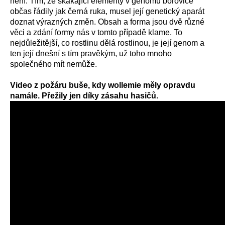
není.
Tím, že skákající elementy v genomu borovice
občas
řádily jak černá ruka,
musel
její
genetický aparát
doznat
výrazných změn.
Obsah a forma jsou dvě různé
věci
a z
dání
formy nás
v tomto případě klame.
To
nejdůležitější, co rostlinu dělá rostlinou, je její genom
a
t
en její dnešní s tím pravěkým, už toho
mnoho
společného
mít nemůže
.
Video
z
požáru buše, kdy
w
ollemie měly opravdu
namále.
P
řežily jen díky zásahu
hasičů
.