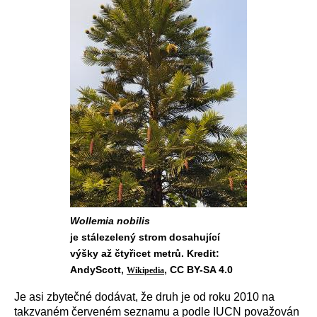
Wollemia nobilis
je stálezelený strom dosahující
výšky až čtyřicet metrů. Kredit:
AndyScott,
, CC BY-SA 4.0
Wikipedia
Je asi zbytečné dodávat, že druh je od roku 2010 na
takzvaném červeném seznamu a podle
I
UCN považován