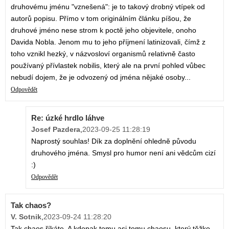
druhovému jménu "vznešená": je to takový drobný vtípek od
autorů popisu. Přímo v tom originálním článku píšou, že
druhové jméno nese strom k poctě jeho objevitele, onoho
Davida Nobla. Jenom mu to jeho příjmení latinizovali, čímž z
toho vznikl hezký, v názvosloví organismů relativně často
používaný přívlastek nobilis, který ale na první pohled vůbec
nebudí dojem, že je odvozený od jména nějaké osoby...
Odpovědět
Re: úzké hrdlo láhve
Josef Pazdera
,
2023-09-25 11:28:19
Naprostý souhlas! Dík za doplnění ohledně původu
druhového jména. Smysl pro humor není ani vědcům cizí
:)
Odpovědět
Tak chaos?
V. Sotnik
,
2023-09-24 11:28:20
Tak chaos říkáte. A kdopak tomu asi tomu chaosu, který těžko