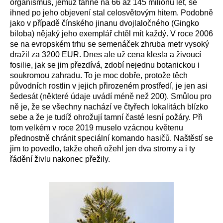
organismus, jemuž táhne na
66 až
145 milionů let, se
ihned
po jeho objevení
stal
celosvětovým
hitem.
P
odobně
jako v případě čínské
ho jinanu dvojlaločného (
Gingko
bilob
a
) nějaký jeho
exemplář
chtěl mít každý. V roce 2006
se na evropském trhu se semenáček zhruba metr vysoký
dražil za 3200 EUR. Dnes ale už cena klesla a živoucí
fosilie, jak se jim přezdívá, zdobí
nejednu botanickou
i
soukromou zahradu
.
To je moc dobře, protože těch
původních rostlin v jejich přirozeném prostředí,
je
jen asi
šedesát
(některé údaje uvádí méně než 200)
. Smůlou pro
ně je, že se v
šechny nachází
ve
čtyřech
lokalitách blízko
sebe
a že je
tudíž
o
hrož
ují tamní časté
lesní požáry.
Při
tom
velkém
v roce
2019
musel
o
vzácnou květenu
přednostně chránit
speciální komando hasičů
.
N
aštěstí
se
jim to
povedlo,
takže oheň
o
žehl j
en dva stromy
a i ty
řádění živlu
nakonec
přežily
.