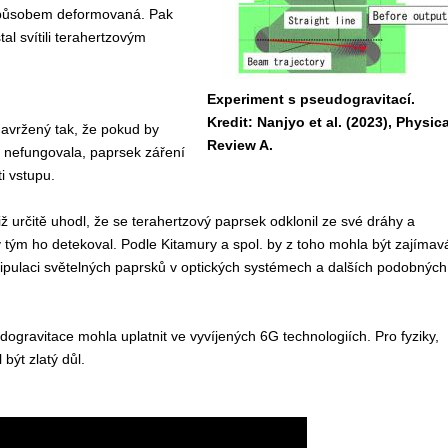
působem deformovaná. Pak
tal svítili terahertzovým
Experiment s pseudogravitací.
Kredit: Nanjyo et al. (2023), Physica
navržený tak, že pokud by
Review A.
 nefungovala, paprsek záření
i vstupu.
iž určitě uhodl, že se terahertzový paprsek odklonil ze své dráhy a
 tým ho detekoval. Podle Kitamury a spol. by z toho mohla být zajímav
pulaci světelných paprsků v optických systémech a dalších podobných
ogravitace mohla uplatnit ve vyvíjených 6G technologiích. Pro fyziky,
být zlatý důl.