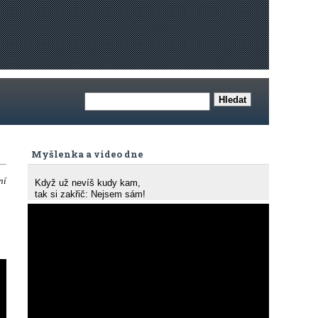
Myšlenka a video dne
ní
Když už nevíš kudy kam,
tak si zakřič: Nejsem sám!