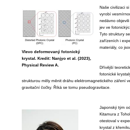
Naše civilizaci s
vyrobí vesmírnou
nedávno objevili
jev ve fotonickýc
Tyto struktury s
zařízeních i exp
materiály, co js
Vlevo deformovaný fotonický
krystal. Kredit: Nanjyo et al. (2023),
Physical Review A.
Dřívější teoretic
fotonické krysta
strukturou měly měnit dráhu elektromagnetického záření 
gravitační čočky. Říká se tomu pseudogravitace.
Japonský tým o
Kitamura z Tohok
otestoval v exper
krystal z křemíku