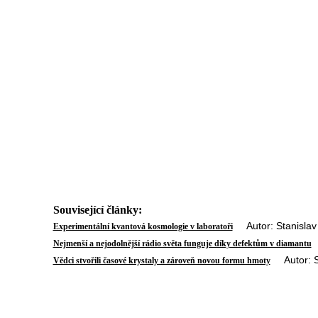
Související články:
Autor: Stanislav 
Experimentální kvantová kosmologie v laboratoři
A
Nejmenší a nejodolnější rádio světa funguje díky defektům v diamantu
Autor: St
Vědci stvořili časové krystaly a zároveň novou formu hmoty