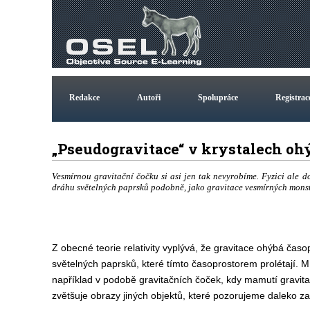
Redakce
Autoři
Spolupráce
Registrac
„Pseudogravitace“ v krystalech oh
Vesmírnou gravitační čočku si asi jen tak nevyrobíme. Fyzici ale d
dráhu světelných paprsků podobně, jako gravitace vesmírných monster
Z obecné teorie relativity vyplývá, že gravitace ohýbá časo
světelných paprsků, které tímto časoprostorem prolétají. 
například v podobě gravitačních čoček, kdy mamutí gravita
zvětšuje obrazy jiných objektů, které pozorujeme daleko za