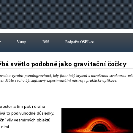
e
Vstup
RSS
Podpořte OSEL.cz
ýbá světlo podobně jako gravitační čočky
ovedou vyrobit pseudogravitaci, kdy fotonický krystal s narušenou strukturou mě
. Může z toho být zajímavý experimentální nástroj i praktické aplikace.
prostor a tím pak i dráhu
Mívá to podivuhodné důsledky,
ční vliv vesmírných objektů
 nimi.