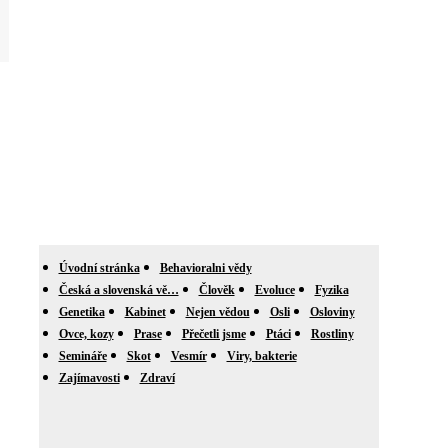
Úvodní stránka
Behavioralni vědy
Česká a slovenská vě…
Člověk
Evoluce
Fyzika
Genetika
Kabinet
Nejen vědou
Osli
Osloviny
Ovce, kozy
Prase
Přečetli jsme
Ptáci
Rostliny
Semináře
Skot
Vesmír
Viry, bakterie
Zajímavosti
Zdraví