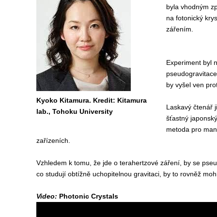
byla vhodným z
na fotonický krys
zářením.
Experiment byl 
pseudogravitace
by vyšel ven prot
Kyoko Kitamura. Kredit: Kitamura
Laskavý čtenář j
lab., Tohoku University
šťastný japonský
metoda pro mani
zařízeních.
Vzhledem k tomu, že jde o terahertzové záření, by se pseud
co studují obtížně uchopitelnou gravitaci, by to rovněž mohl 
Video:
Photonic Crystals