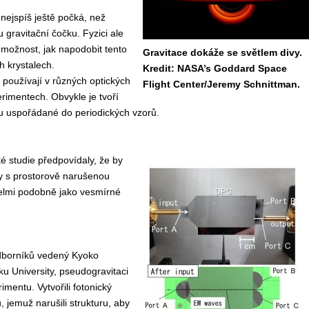
i nejspíš ještě počká, než
 gravitační čočku. Fyzici ale
 možnost, jak napodobit tento
Gravitace dokáže se světlem divy.
h krystalech.
Kredit: NASA’s Goddard Space
e používají v různých optických
Flight Center/Jeremy Schnittman.
erimentech. Obvykle je tvoří
ou uspořádané do periodických vzorů.
ké studie předpovídaly, že by
ly s prostorově narušenou
velmi podobně jako vesmírné
dborníků vedený Kyoko
u University, pseudogravitaci
imentu. Vytvořili fotonický
, jemuž narušili strukturu, aby