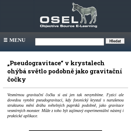
MENU
III
„Pseudogravitace“ v krystalech
ohýbá světlo podobně jako gravitační
čočky
Vesmírnou gravitační čočku si asi jen tak nevyrobíme. Fyzici ale
dovedou vyrobit pseudogravitaci, kdy fotonický krystal s narušenou
strukturou mění dráhu světelných paprsků podobně, jako gravitace
vesmírných monster. Může z toho být zajímavý experimentální nástroj i
praktické aplikace.