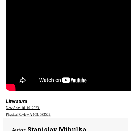
Literatura
New Atlas 16. 10. 2023.
Physical Review A 108: 033522.
Stanislav Mihulka
Autor: