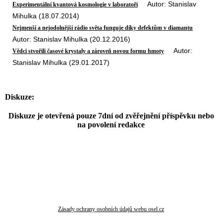
Autor: Stanislav
Experimentální kvantová kosmologie v laboratoři
Mihulka (18.07.2014)
Nejmenší a nejodolnější rádio světa funguje díky defektům v diamantu
Autor: Stanislav Mihulka (20.12.2016)
Autor:
Vědci stvořili časové krystaly a zároveň novou formu hmoty
Stanislav Mihulka (29.01.2017)
Diskuze:
Diskuze je otevřená pouze 7dní od zvěřejnění příspěvku nebo
na povolení redakce
Zásady ochrany osobních údajů webu osel.cz