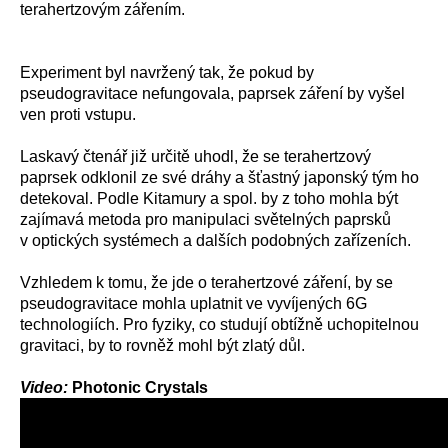
terahertzovým zářením.
Experiment byl navržený tak, že pokud by
pseudogravitace nefungovala, paprsek záření by vyšel
ven proti vstupu.
Laskavý čtenář již určitě uhodl, že se terahertzový
paprsek odklonil ze své dráhy a šťastný japonský tým ho
detekoval. Podle Kitamury a spol. by z toho mohla být
zajímavá metoda pro manipulaci světelných paprsků
v optických systémech a dalších podobných zařízeních.
Vzhledem k tomu, že jde o terahertzové záření, by se
pseudogravitace mohla uplatnit ve vyvíjených 6G
technologiích. Pro fyziky, co studují obtížně uchopitelnou
gravitaci, by to rovněž mohl být zlatý důl.
Video:
Photonic Crystals