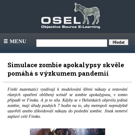
MENU
III
Simulace zombie apokalypsy skvěle
pomáhá s výzkumem pandemií
Finští matematici využívají k modelování šíření nákazy a testování
různých opatření oblíbený scénář se zombie apokalypsou, v tomto
případě ve Finsku. A je to síla. Kdyby se v Helsinkách objevila jediná
zombie, mají úřady pouhých 7 hodin na to, aby metropoli neprodyšně
uzavřeli anebo zlikvidovali nákazu do poslední zombie. Jinak nemrtví
zaplaví celé Finsko.