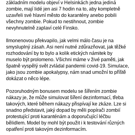
základním modelu objeví v Helsinkách jedna jediná
zombie, mají lidé jen asi 7 hodin na to, aby kompletně
uzavřeli své hlavní město do karantény anebo pobili
všechny zombie. Pokud to nestihnout, zombie
nevyhnutelně zaplaví celé Finsko.
Ilmonenovou překvapilo, jak velmi málo času je na
smysluplný zásah. Asi není nutné zdůrazňovat, jak těžké
rozhodování by to bylo a kolik etických námitek by
muselo být prolomeno. Všichni máme v živé paměti, jak
špatně vyspělý svět zvládal pandemii covid-19. Simulace,
jako jsou zombie apokalypsy, nám snad umožní to příště
dokázat o něco lépe.
Pozoruhodným bonusem modelu se šířením zombie
nákazy je, že může simulovat šíření dezinformací, třeba
takových, které během nákazy přispívají ke zkáze. Lze si
snadno představit, jaký dopad by měli popírači zombií
protestující proti karanténám a doporučující léčbu
bělidlem. Model by mohl být použit i k testování různých
opatření proti takovým dezinformacím.