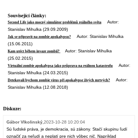
Související články:
Autor:
Second Life jako mocný simulátor problémů reálného světa
Stanislav Mihulka (29.09.2009)
Autor: Stanislav Mihulka
Jak se připravit na zombie apokalypsu?
(15.06.2011)
Autor: Stanislav Mihulka
Kam utéct během invaze zombií?
(25.02.2015)
Autor:
Virtuální zombie apokalypsa jako průprava na reálnou katastrofu
Stanislav Mihulka (24.03.2015)
Autor:
Detekovali bychom zombie virus při apokalypse živých mrtvých?
Stanislav Mihulka (12.08.2018)
Diskuze:
Gábor Vlkolinský
,
2023-10-28 10:20:04
Sú ľudské práva, je demokracia, sú zákony. Stačí skupinu ľudí
označiť za neľudí a neplatí pre nich vôbec nič. Napríklad