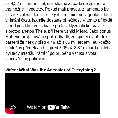
až 4,32 miliardami let, což slušně zapadá do zmíněné
„nemožné“ hypotézy. Pokud mají pravdu, znamenalo by
to, že život vzniká prakticky ihned, míněno v geologickém
vnímání času, jakmile dostane příležitost. V tomto případě
ihned po zklidnění situace po kataklyzmatické srážce
s protoplanetou Theia, při které vznikl Měsíc. Jako bonus
Mahendrarajahová a spol. odhadli, že společný předek
bakterií žil někdy před 4,49 až 4,05 miliardami let, kdežto
společný předek archeí před 3,95 až 3,37 miliardami let a
byl tedy mladší. Pátrání po průběhu vzniku života
samozřejmě pokračuje.
Video:
What Was the Ancestor of Everything?