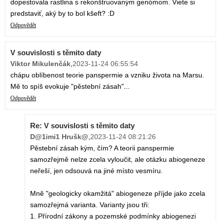
dopestovala rastlina s rekonštruovaným genómom. Viete si
predstaviť, aký by to bol kšeft? :D
Odpovědět
V souvislosti s těmito daty
Viktor Mikulenčák
,
2023-11-24 06:55:54
chápu oblíbenost teorie panspermie a vzniku života na Marsu.
Mě to spíš evokuje "pěstební zásah"...
Odpovědět
Re: V souvislosti s těmito daty
D@1imi1 Hrušk@
,
2023-11-24 08:21:26
Pěstební zásah kým, čím? A teorii panspermie
samozřejmě nelze zcela vyloučit, ale otázku abiogeneze
neřeší, jen odsouvá na jiné místo vesmíru.
Mně "geologicky okamžitá" abiogeneze příjde jako zcela
samozřejmá varianta. Varianty jsou tři:
1. Přírodní zákony a pozemské podmínky abiogenezi