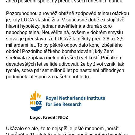
aneb poslední společný předek všech dnešních buněk.
Pozoruhodnou a rovněž obtížně zodpověditelnou otázkou
je, kdy LUCA vlastně žila. V současné době existují dvě
hlavní hypotézy, jedna neuvěřitelná a druhá skoro
nepochopitelná. Neuvěřitelná, ovšem v dobrém smyslu
slova, je představa, že LUCA žila někdy před 3,8 až 3,5
miliardami let. To by pěkně odpovídalo konci zběsilého
období Pozdního těžkého bombardování, kdy Zemi
strefovala záplava meteoritů všech velikostí. Počátkem
devadesátých let se lidé udivovali, že by život vznikl tak
rychle, sotva pár set milionů let po nastolení příhodných
podmínek, alespoň za našeho pohledu.
Logo. Kredit: NIOZ.
Ukázalo se ale, že to nejspíš je ještě mnohem „horší“.
V průběhu 21. století se totiž postupně vynořuje hypotéza,