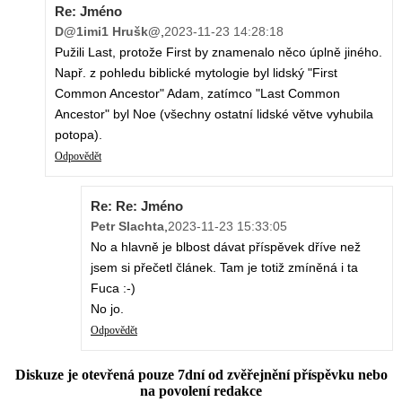
Re: Jméno
D@1imi1 Hrušk@
,
2023-11-23 14:28:18
Pužili Last, protože First by znamenalo něco úplně jiného.
Např. z pohledu biblické mytologie byl lidský "First
Common Ancestor" Adam, zatímco "Last Common
Ancestor" byl Noe (všechny ostatní lidské větve vyhubila
potopa).
Odpovědět
Re: Re: Jméno
Petr Slachta
,
2023-11-23 15:33:05
No a hlavně je blbost dávat příspěvek dříve než
jsem si přečetl článek. Tam je totiž zmíněná i ta
Fuca :-)
No jo.
Odpovědět
Diskuze je otevřená pouze 7dní od zvěřejnění příspěvku nebo
na povolení redakce