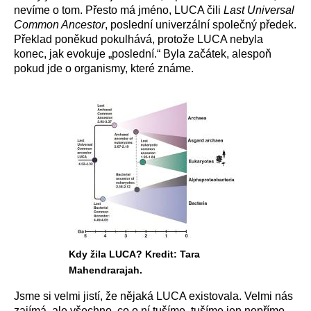
nevíme o tom. Přesto má jméno, LUCA čili
Last Universal
Common Ancestor
, poslední univerzální společný předek.
Překlad poněkud pokulhává, protože LUCA nebyla
konec, jak evokuje „poslední.“ Byla začátek, alespoň
pokud jde o organismy, které známe.
Kdy žila LUCA? Kredit: Tara
Mahendrarajah.
Jsme si velmi jistí, že nějaká LUCA existovala. Velmi nás
zajímá, ale všechno, co o ní tušíme, tušíme jen nepřímo.