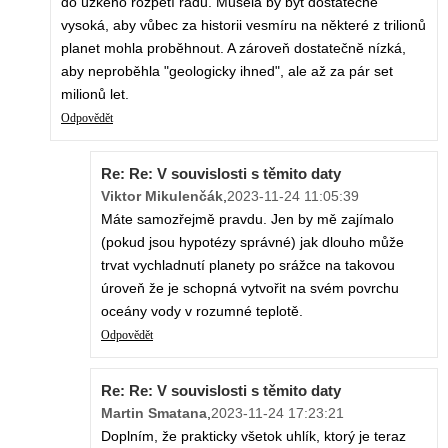
do úzkého rozpětí řádů. Musela by být dostatečně
vysoká, aby vůbec za historii vesmíru na některé z trilionů
planet mohla proběhnout. A zároveň dostatečně nízká,
aby neproběhla "geologicky ihned", ale až za pár set
milionů let.
Odpovědět
Re: Re: V souvislosti s těmito daty
Viktor Mikulenčák
,
2023-11-24 11:05:39
Máte samozřejmě pravdu. Jen by mě zajímalo
(pokud jsou hypotézy správné) jak dlouho může
trvat vychladnutí planety po srážce na takovou
úroveň že je schopná vytvořit na svém povrchu
oceány vody v rozumné teplotě.
Odpovědět
Re: Re: V souvislosti s těmito daty
Martin Smatana
,
2023-11-24 17:23:21
Doplním, že prakticky všetok uhlík, ktorý je teraz