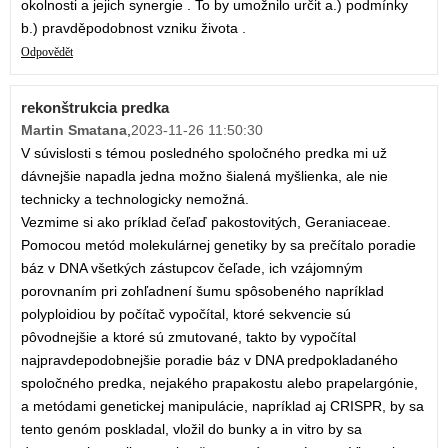
okolnosti a jejich synergie . To by umožnilo určit a.) podmínky
b.) pravděpodobnost vzniku života .
Odpovědět
rekonštrukcia predka
Martin Smatana
,
2023-11-26 11:50:30
V súvislosti s témou posledného spoločného predka mi už
dávnejšie napadla jedna možno šialená myšlienka, ale nie
technicky a technologicky nemožná.
Vezmime si ako príklad čeľaď pakostovitých, Geraniaceae.
Pomocou metód molekulárnej genetiky by sa prečítalo poradie
báz v DNA všetkých zástupcov čeľade, ich vzájomným
porovnaním pri zohľadnení šumu spôsobeného napríklad
polyploidiou by počítač vypočítal, ktoré sekvencie sú
pôvodnejšie a ktoré sú zmutované, takto by vypočítal
najpravdepodobnejšie poradie báz v DNA predpokladaného
spoločného predka, nejakého prapakostu alebo prapelargónie,
a metódami genetickej manipulácie, napríklad aj CRISPR, by sa
tento genóm poskladal, vložil do bunky a in vitro by sa