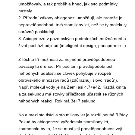
umožňovaly, a tak proběhla hned, jak tyto podmínky
nastaly
2. Přírodní zákony abiogenezi umožňují, ale protože je
nepravděpodobná, trvá stamiliony let, než se ty molekuly
správně poskládají
3. Abiogeneze v pozemských podmínkách možná není a
život pochází odjinud (inteligentní design, panspermie...)
Z těchto tří možností za nejméně pravděpodobnou
považuji tu druhou. Při počítání pravděpodobností
náhodných událostí se člověk pohybuje v rozpětí
obrovského množství řádů (zdůrazňuji slovo "řádů").
Např. molekul vody je na Zemi asi 4,7+e42. Každá kmitá
a za sekundu má stovky příležitostí účastnit se různých
náhodných reakcí. Rok má 3e+7 sekund.
No a mezi sto tisíci a sto miliony let je rozdíl pouhé 3 řády.
Pokud by abiogeneze vyžadovala stamiliony let,
znamenalo by to, že se musí její pravděpodobnost vejít