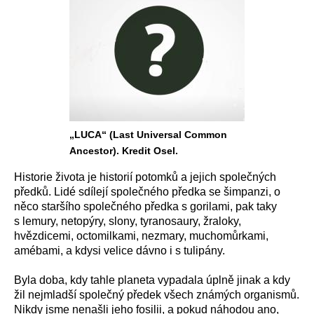
„LUCA“ (Last Universal Common
Ancestor). Kredit Osel.
Historie života je historií potomků a jejich společných
předků. Lidé sdílejí společného předka se šimpanzi, o
něco staršího společného předka s gorilami, pak taky
s lemury, netopýry, slony, tyranosaury, žraloky,
hvězdicemi, octomilkami, nezmary, muchomůrkami,
amébami, a kdysi velice dávno i s tulipány.
Byla doba, kdy tahle planeta vypadala úplně jinak a kdy
žil nejmladší společný předek všech známých organismů.
Nikdy jsme nenašli jeho fosilii, a pokud náhodou ano,