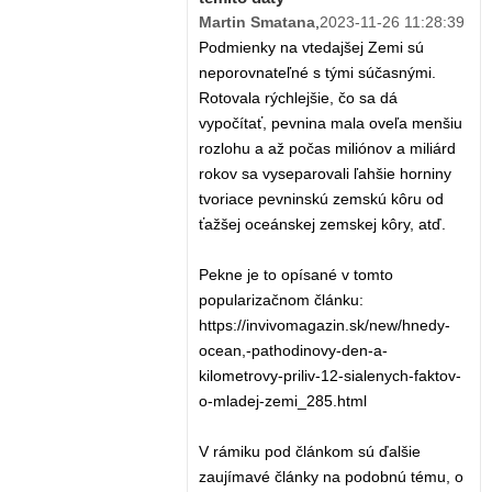
Martin Smatana
,
2023-11-26 11:28:39
Podmienky na vtedajšej Zemi sú
neporovnateľné s tými súčasnými.
Rotovala rýchlejšie, čo sa dá
vypočítať, pevnina mala oveľa menšiu
rozlohu a až počas miliónov a miliárd
rokov sa vyseparovali ľahšie horniny
tvoriace pevninskú zemskú kôru od
ťažšej oceánskej zemskej kôry, atď.
Pekne je to opísané v tomto
popularizačnom článku:
https://invivomagazin.sk/new/hnedy-
ocean,-pathodinovy-den-a-
kilometrovy-priliv-12-sialenych-faktov-
o-mladej-zemi_285.html
V rámiku pod článkom sú ďalšie
zaujímavé články na podobnú tému, o