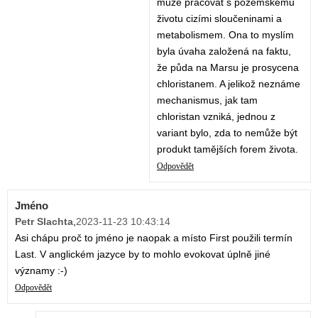
může pracovat s pozemskému
životu cizími sloučeninami a
metabolismem. Ona to myslím
byla úvaha založená na faktu,
že půda na Marsu je prosycena
chloristanem. A jelikož neznáme
mechanismus, jak tam
chloristan vzniká, jednou z
variant bylo, zda to nemůže být
produkt tamějších forem života.
Odpovědět
Jméno
Petr Slachta
,
2023-11-23 10:43:14
Asi chápu proč to jméno je naopak a místo First použili termín
Last. V anglickém jazyce by to mohlo evokovat úplně jiné
významy :-)
Odpovědět