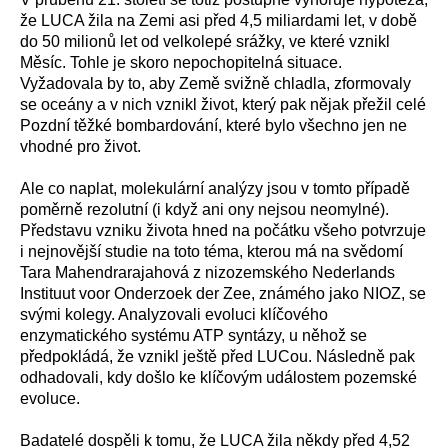
že LUCA žila na Zemi asi před 4,5 miliardami let, v době
do 50 milionů let od velkolepé srážky, ve které vznikl
Měsíc. Tohle je skoro nepochopitelná situace.
Vyžadovala by to, aby Země svižně chladla, zformovaly
se oceány a v nich vznikl život, který pak nějak přežil celé
Pozdní těžké bombardování, které bylo všechno jen ne
vhodné pro život.
Ale co naplat, molekulární analýzy jsou v tomto případě
poměrně rezolutní (i když ani ony nejsou neomylné).
Představu vzniku života hned na počátku všeho potvrzuje
i nejnovější studie na toto téma, kterou má na svědomí
Tara Mahendrarajahová z nizozemského Nederlands
Instituut voor Onderzoek der Zee, známého jako NIOZ, se
svými kolegy. Analyzovali evoluci klíčového
enzymatického systému ATP syntázy, u něhož se
předpokládá, že vznikl ještě před LUCou. Následně pak
odhadovali, kdy došlo ke klíčovým událostem pozemské
evoluce.
Badatelé dospěli k tomu, že LUCA žila někdy před 4,52