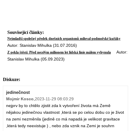
Související články:
Nejmladší společný předek dnešních organismů miloval podmořské kuřáky
Autor: Stanislav Mihulka (31.07.2016)
Autor:
Z pekla štěstí: Před necelým milionem let lidská linie málem vyhynula
Stanislav Mihulka (05.09.2023)
Diskuze:
jedinečnost
Mojmir Kosco
,
2023-11-29 08:03:29
nejprv by to chtělo zjistit zda k vytvoření života má Země
nějakou jedinečnou vlastnost ,která se po celou dobu co je život
na zemi nezměnila (jedině co má napadá je velikost gravitace
,která tedy neexistuje ) , nebo zda vznik na Zemi je souhrn