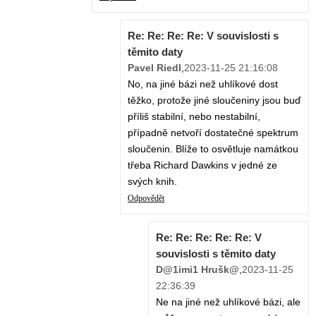
Re: Re: Re: Re: V souvislosti s
těmito daty
Pavel Riedl
,
2023-11-25 21:16:08
No, na jiné bázi než uhlíkové dost
těžko, protože jiné sloučeniny jsou buď
příliš stabilní, nebo nestabilní,
případně netvoří dostatečné spektrum
sloučenin. Blíže to osvětluje namátkou
třeba Richard Dawkins v jedné ze
svých knih.
Odpovědět
Re: Re: Re: Re: Re: V
souvislosti s těmito daty
D@1imi1 Hrušk@
,
2023-11-25
22:36:39
Ne na jiné než uhlíkové bázi, ale