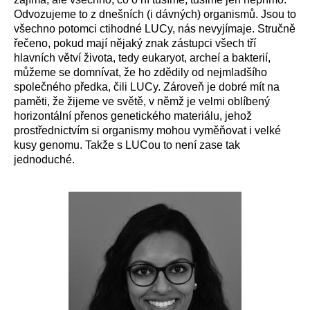
Odvozujeme to z dnešních (i dávných) organismů. Jsou to
všechno potomci ctihodné LUCy, nás nevyjímaje. Stručně
řečeno, pokud mají nějaký znak zástupci všech tří
hlavních větví života, tedy eukaryot, archeí a bakterií,
můžeme se domnívat, že ho zdědily od nejmladšího
společného předka, čili LUCy. Zároveň je dobré mít na
paměti, že žijeme ve světě, v němž je velmi oblíbený
horizontální přenos genetického materiálu, jehož
prostřednictvím si organismy mohou vyměňovat i velké
kusy genomu. Takže s LUCou to není zase tak
jednoduché.