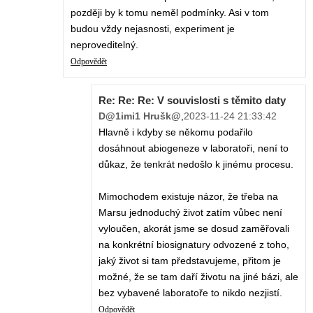
později by k tomu neměl podmínky. Asi v tom
budou vždy nejasnosti, experiment je
neproveditelný.
Odpovědět
Re: Re: Re: V souvislosti s těmito daty
D@1imi1 Hrušk@
,
2023-11-24 21:33:42
Hlavně i kdyby se někomu podařilo
dosáhnout abiogeneze v laboratoři, není to
důkaz, že tenkrát nedošlo k jinému procesu.
Mimochodem existuje názor, že třeba na
Marsu jednoduchý život zatím vůbec není
vyloučen, akorát jsme se dosud zaměřovali
na konkrétní biosignatury odvozené z toho,
jaký život si tam představujeme, přitom je
možné, že se tam daří životu na jiné bázi, ale
bez vybavené laboratoře to nikdo nezjistí.
Odpovědět