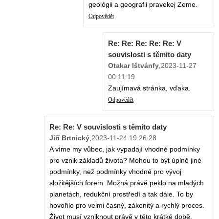
geológii a geografii pravekej Zeme.
Odpovědět
Re: Re: Re: Re: Re: V
souvislosti s těmito daty
Otakar Ištvánfy
,
2023-11-27
00:11:19
Zaujímavá stránka, vďaka.
Odpovědět
Re: Re: V souvislosti s těmito daty
Jiří Brtnický
,
2023-11-24 19:26:28
A víme my vůbec, jak vypadají vhodné podmínky
pro vznik základů života? Mohou to být úplně jiné
podmínky, než podmínky vhodné pro vývoj
složitějších forem. Možná právě peklo na mladých
planetách, redukční prostředí a tak dále. To by
hovořilo pro velmi časný, zákonitý a rychlý proces.
Život musí vzniknout právě v této krátké době,