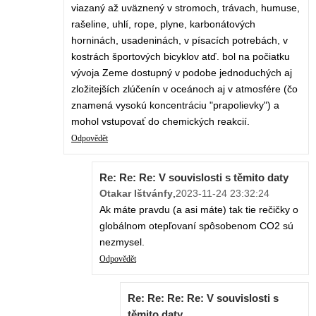
viazaný až uväznený v stromoch, trávach, humuse,
rašeline, uhlí, rope, plyne, karbonátových
horninách, usadeninách, v písacích potrebách, v
kostrách športových bicyklov atď. bol na počiatku
vývoja Zeme dostupný v podobe jednoduchých aj
zložitejších zlúčenín v oceánoch aj v atmosfére (čo
znamená vysokú koncentráciu "prapolievky") a
mohol vstupovať do chemických reakcií.
Odpovědět
Re: Re: Re: V souvislosti s těmito daty
Otakar Ištvánfy
,
2023-11-24 23:32:24
Ak máte pravdu (a asi máte) tak tie rečičky o
globálnom otepľovaní spôsobenom CO2 sú
nezmysel.
Odpovědět
Re: Re: Re: Re: V souvislosti s
těmito daty