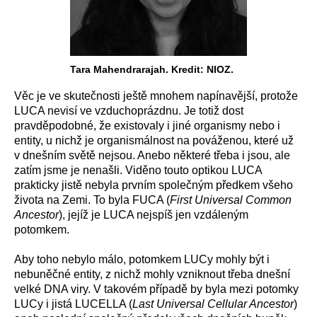
Tara Mahendrarajah. Kredit: NIOZ.
Věc je ve skutečnosti ještě mnohem napínavější, protože
LUCA nevisí ve vzduchoprázdnu. Je totiž dost
pravděpodobné, že existovaly i jiné organismy nebo i
entity, u nichž je organismálnost na pováženou, které už
v dnešním světě nejsou. Anebo některé třeba i jsou, ale
zatím jsme je nenašli. Viděno touto optikou LUCA
prakticky jistě nebyla prvním společným předkem všeho
života na Zemi. To byla FUCA (
First Universal Common
Ancestor
), jejíž je LUCA nejspíš jen vzdáleným
potomkem.
Aby toho nebylo málo, potomkem LUCy mohly být i
nebuněčné entity, z nichž mohly vzniknout třeba dnešní
velké DNA viry. V takovém případě by byla mezi potomky
LUCy i jistá LUCELLA (
Last Universal Cellular Ancestor
)