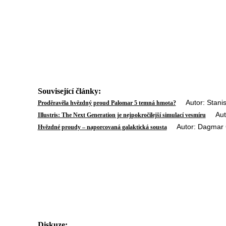
Související články:
Autor: Stanisl
Proděravěla hvězdný proud Palomar 5 temná hmota?
Autor
Illustris: The Next Generation je nejpokročilejší simulací vesmíru
Autor: Dagmar G
Hvězdné proudy – naporcovaná galaktická sousta
Diskuze: