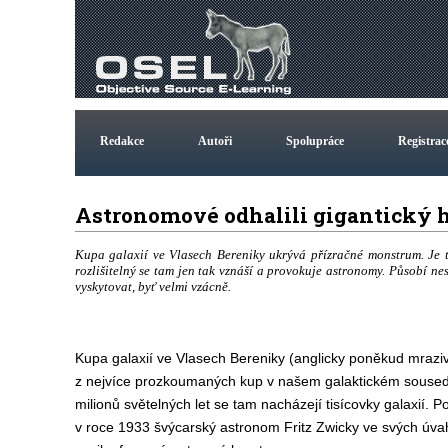
Redakce
Autoři
Spolupráce
Registrac
Astronomové odhalili gigantický 
Kupa galaxií ve Vlasech Bereniky ukrývá přízračné monstrum. Je t
rozlišitelný se tam jen tak vznáší a provokuje astronomy. Působí ne
vyskytovat, byť velmi vzácně.
Kupa galaxií ve Vlasech Bereniky (anglicky poněkud mraziv
z nejvíce prozkoumaných kup v našem galaktickém sousedst
milionů světelných let se tam nacházejí tisícovky galaxií. P
v roce 1933 švýcarský astronom Fritz Zwicky ve svých úvah