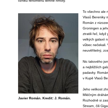
vzniku fenoménu temné hmoty.
To všechno ale 
Vlasů Bereniky n
Román z nizozem
Groningen a jeh
ztratili řeč, kdy
velkých galaxií 
vůbec nečekali. 
neuvěřitelný, zc
Nic takového js
a nejbližších ga
padavky. Román 
v Kupě Vlasů Ber
Jeho velikost zh
Mléčným dráhám
Javier Román. Kredit: J. Román.
Rozhodně si zas
Stream, čili Gig