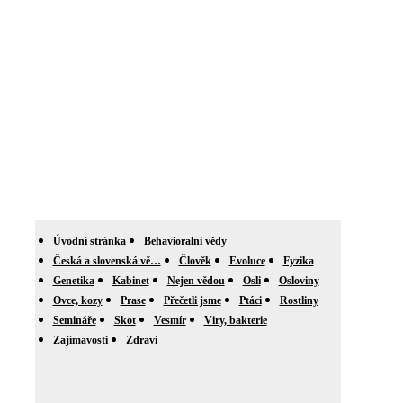
Úvodní stránka
Behavioralni vědy
Česká a slovenská vě…
Člověk
Evoluce
Fyzika
Genetika
Kabinet
Nejen vědou
Osli
Osloviny
Ovce, kozy
Prase
Přečetli jsme
Ptáci
Rostliny
Semináře
Skot
Vesmír
Viry, bakterie
Zajímavosti
Zdraví