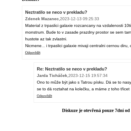
Neztratilo se neco v prekladu?
Zdenek Mazanec
,
2023-12-13 09:25:33
Material z trpaslici galaxie rozcancany na vzdalenosti 1
monstrum. Bude to v zasade prazdny prostor se sem tam
hustote az tak zvlastni.
Nicmene... i trpaslici galaxie mivaji centralni cernou diru,
Odpovědět
Re: Neztratilo se neco v prekladu?
Jarda Ticháček
,
2023-12-15 19:57:34
Ono to může být jako s Tatrou písku. Dá se to na
se to dá roztahat na kolečku, a máme z toho třicet
Odpovědět
Diskuze je otevřená pouze 7dní od