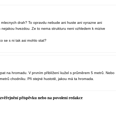
0ti mlecnych drah? To opravdu nebude ani huste ani vyrazne ani
 nejakou hvezdou. Ze to nema strukturu neni vzhledem k mizive
 co se s ni tak asi mohlo stat?
sypat na hromadu. V prvním přiblížení kužel s průměrem 5 metrů. Nebo
 metrů chodníku. Při stejné hustotě, jakou má ta hromada.
 zvěřejnění příspěvku nebo na povolení redakce