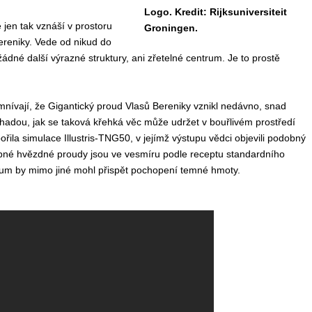
Logo. Kredit: Rijksuniversiteit
 jen tak vznáší v prostoru
Groningen.
Bereniky. Vede od nikud do
dné další výrazné struktury, ani zřetelné centrum. Je to prostě
ívají, že Gigantický proud Vlasů Bereniky vznikl nedávno, snad
záhadou, jak se taková křehká věc může udržet v bouřlivém prostředí
řila simulace Illustris-TNG50, v jejímž výstupu vědci objevili podobný
obné hvězdné proudy jsou ve vesmíru podle receptu standardního
um by mimo jiné mohl přispět pochopení temné hmoty.