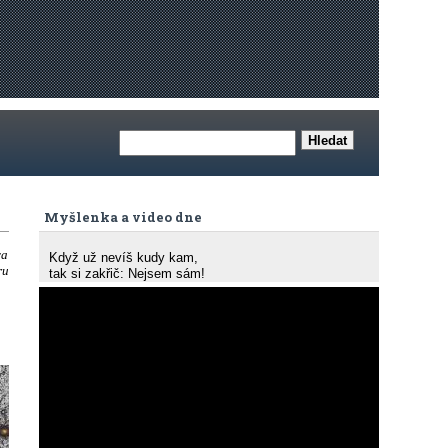
Myšlenka a video dne
va
Když už nevíš kudy kam,
ru
tak si zakřič: Nejsem sám!