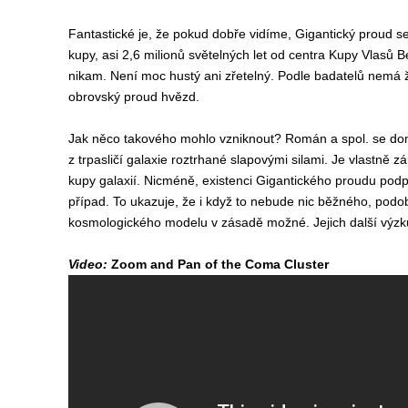
Fantastické je, že pokud dobře vidíme, Gigantický proud se
kupy, asi 2,6 milionů světelných let od centra Kupy Vlasů 
nikam. Není moc hustý ani zřetelný. Podle badatelů nemá žá
obrovský proud hvězd.
Jak něco takového mohlo vzniknout? Román a spol. se domn
z trpasličí galaxie roztrhané slapovými silami. Je vlastně 
kupy galaxií. Nicméně, existenci Gigantického proudu podpo
případ. To ukazuje, že i když to nebude nic běžného, pod
kosmologického modelu v zásadě možné. Jejich další výzk
Video:
Zoom and Pan of the Coma Cluster