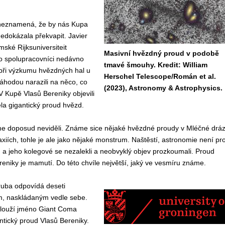
neznamená, že by nás Kupa
edokázala překvapit. Javier
ské Rijksuniversiteit
Masivní hvězdný proud v podobě
o spolupracovníci nedávno
tmavé šmouhy. Kredit: William
ž při výzkumu hvězdných hal u
Herschel Telescope/Román et al.
náhodou narazili na něco, co
(2023), Astronomy & Astrophysics.
V Kupě Vlasů Bereniky objevili
ela gigantický proud hvězd.
me doposud neviděli. Známe sice nějaké hvězdné proudy v Mléčné drá
laxiích, tohle je ale jako nějaké monstrum. Naštěstí, astronomie není pr
a jeho kolegové se nezalekli a neobvyklý objev prozkoumali. Proud
eniky je mamutí. Do této chvíle největší, jaký ve vesmíru známe.
ruba odpovídá deseti
, naskládaným vedle sebe.
louží jméno Giant Coma
antický proud Vlasů Bereniky.