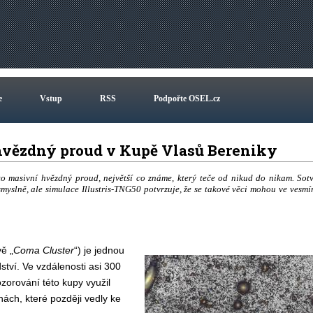
e
Vstup
RSS
Podpořte OSEL.cz
hvězdný proud v Kupě Vlasů Bereniky
o masivní hvězdný proud, největší co známe, který teče od nikud do nikam. Sot
smyslně, ale simulace Illustris-TNG50 potvrzuje, že se takové věci mohou ve vesmí
ě „
Coma Cluster
“) je jednou
ví. Ve vzdálenosti asi 300
ozorování této kupy využil
ách, které později vedly ke