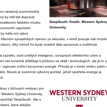
níci sestavují pozoruhodný
erý by měl být doposud
DeepSouth. Kredit: Western Sydne
mulátorem lidského mozku.
University.
uromorfní výpočetní
 by mělo mít výkon
 bilionům synaptických operací za sekundu, s nimiž pracuje náš mozek
rukturu, díky čemuž ho bude snadné dále upravovat a rozšiřovat.
 zaznělo, úsvit umělých inteligencí, schopných efektivního učení a
ání nás konečně přibližuje k průlomu ve vědě i technologiích, ale je to z
– naprosto zvířecí konzumaci energie. Příroda je v tomto směru zatím 
ámi. Mozek je nesmírně výkonný počítač, jehož spotřeba energie je
ká.
ednou z klíčových motivací pro
y Western Sydney University,
perpočítač DeepSouth. Jde o
historii, které dokáže