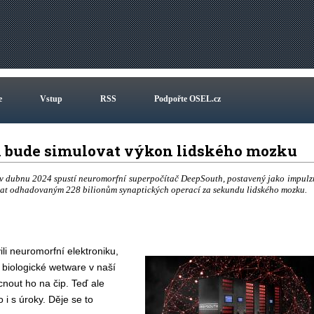
e
Vstup
RSS
Podpořte OSEL.cz
 bude simulovat výkon lidského mozku
 v dubnu 2024 spustí neuromorfní superpočítač DeepSouth, postavený jako impulz
ídat odhadovaným 228 bilionům synaptických operací za sekundu lidského mozku.
i neuromorfní elektroniku,
biologické wetware v naší
cnout ho na čip. Teď ale
i s úroky. Děje se to