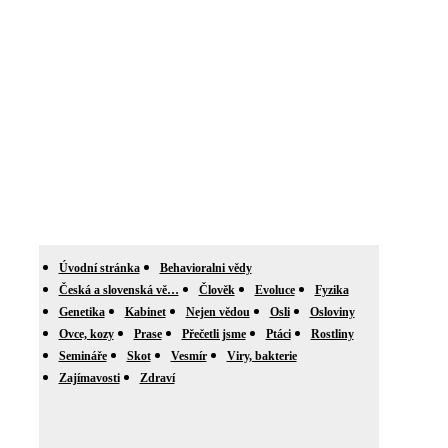
Úvodní stránka
Behavioralni vědy
Česká a slovenská vě…
Člověk
Evoluce
Fyzika
Genetika
Kabinet
Nejen vědou
Osli
Osloviny
Ovce, kozy
Prase
Přečetli jsme
Ptáci
Rostliny
Semináře
Skot
Vesmír
Viry, bakterie
Zajímavosti
Zdraví