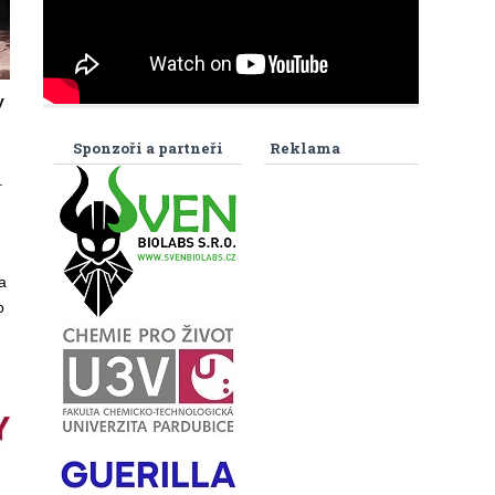
y
Sponzoři a partneři
Reklama
.
a
o