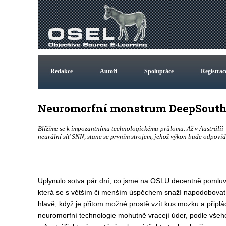
Redakce
Autoři
Spolupráce
Registrac
Neuromorfní monstrum DeepSouth
Blížíme se k impozantnímu technologickému průlomu. Až v Austrálii
neurální síť SNN, stane se prvním strojem, jehož výkon bude odpov
Uplynulo sotva pár dní, co jsme na OSLU decentně pomluvil
která se s větším či menším úspěchem snaží napodobovat 
hlavě, když je přitom možné prostě vzít kus mozku a připlá
neuromorfní technologie mohutně vracejí úder, podle všeho 