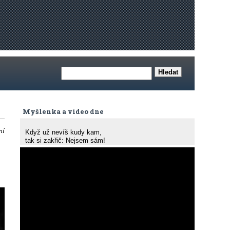
Myšlenka a video dne
ní
Když už nevíš kudy kam,
tak si zakřič: Nejsem sám!