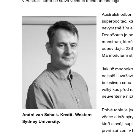
v Austrálii, která se stává velmocí těchto technologií.
Australští odbor
superpočítač, kt
nevýraznějším e
DeepSouth je ne
monstrum, které
odpovídající 228
Má modulární st
Jak už mnohokrát
nejspíš i uvažov
bolestivou cenu 
velký kus před n
neuvěřitelně níz
Právě tohle je j
André van Schaik. Kredit: Western
vědce a inženýr
Sydney University.
kteří stavějí su
první zařízení v 