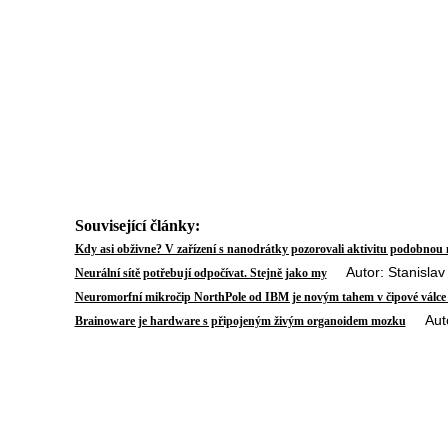
Související články:
Kdy asi obživne? V zařízení s nanodrátky pozorovali aktivitu podobno
Autor: Stanislav 
Neurální sítě potřebují odpočívat. Stejně jako my
Neuromorfní mikročip NorthPole od IBM je novým tahem v čipové válce
Autor:
Brainoware je hardware s připojeným živým organoidem mozku