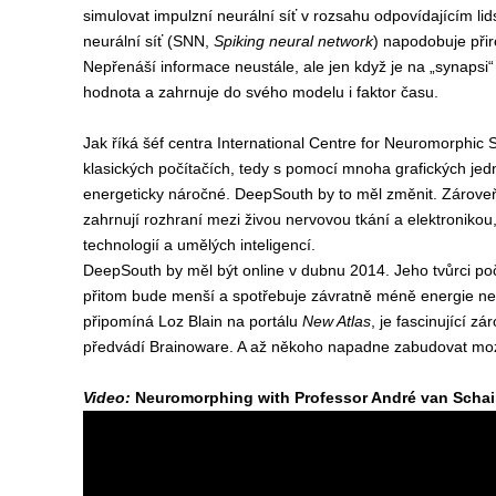
simulovat impulzní neurální síť v rozsahu odpovídajícím l
neurální síť (SNN,
Spiking neural network
) napodobuje přir
Nepřenáší informace neustále, ale jen když je na „synapsi
hodnota a zahrnuje do svého modelu i faktor času.
Jak říká šéf centra International Centre for Neuromorphic 
klasických počítačích, tedy s pomocí mnoha grafických jed
energeticky náročné. DeepSouth by to měl změnit. Zároveň 
zahrnují rozhraní mezi živou nervovou tkání a elektronikou
technologií a umělých inteligencí.
DeepSouth by měl být online v dubnu 2014. Jeho tvůrci počí
přitom bude menší a spotřebuje závratně méně energie než j
připomíná Loz Blain na portálu
New Atlas
, je fascinující z
předvádí Brainoware. A až někoho napadne zabudovat mozk
Video:
Neuromorphing with Professor André van Schai