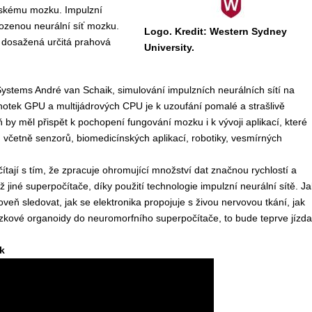
idskému mozku. Impulzní
ozenou neurální síť mozku.
Logo. Kredit: Western Sydney
“ dosažená určitá prahová
University.
Systems André van Schaik, simulování impulzních neurálních sítí na
notek GPU a multijádrových CPU je k uzoufání pomalé a strašlivě
by měl přispět k pochopení fungování mozku i k vývoji aplikací, které
, včetně senzorů, biomedicínských aplikací, robotiky, vesmírných
tají s tím, že zpracuje ohromující množství dat značnou rychlostí a
iné superpočítače, díky použití technologie impulzní neurální sítě. Ja
ároveň sledovat, jak se elektronika propojuje s živou nervovou tkání, jak
ové organoidy do neuromorfního superpočítače, to bude teprve jízda
k