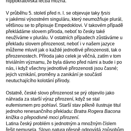
hippokratovská léčba možná.
V průběhu 5. století před n. l. se objevuje taky
fysis
v jakémsi výsostném singuláru, který neumožňuje plurál,
většinou se to připisuje Empedoklovi. V takovém případě
překládáme slovem příroda, neboť to česky také
neužíváme v plurálu. V ostatních případech zůstáváme u
překladu slovem přirozenost, neboť i v našem jazyce
můžeme mluvit jak o každé jednotlivé přirozenosti, tak o
přirozenostech.
Příroda jako celek je věčná, zatím v tom
triviálním významu, že byla dávno před námi a bude i po
nás, i když všechny jednotlivé přirozenosti jsou časné;
jejich vznikání, proměny a zanikání je součástí
neutuchajícího kolotání přírody.
Ostatně, české slovo přirozenost se prý objevilo jako
náhrada za starší výraz přirození, když se stal
eufemismem pro pohlaví. Starší stav pěkně ilustruje
titul
jednoho renesančního překladu:
Bratra Rogera Bacona
knížka o přepodivné moci přirození
.
Latina český problém s jednotným a množným číslem
řešit nemusela. Slovo
natura
přesně odpovídá způsobům