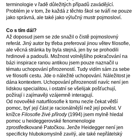
terminologie v řadě důležitých případů zavádějící.
Problém je v tom, že každá z těchto škol se tváří ne pouze
jako správná, ale také jako výlučný mustr pojmosloví.
Co s tím dál?
Až doposud jsem se zde snažil o čistě pojmoslovný
referát. Jiný autor by třeba preferoval jinou větev filosofie,
ale věcná stránka by byla stejná, jen by se prohodili
hrdinové a padouši. Možnost volnějšího pokračování na
bázi inspirace ranou antikou jsem pouze naznačil u
tématu uchopování přirozeností. Tudy vidím sám za sebe
ve filosofii cestu. Jde o náležité uchopování. Náležitost je
dána kontextem. Uchopování přirozeností navíc není jen
lidskou specialitou, i ostatní se všelijak pošťuchují,
požírají i zajímavěji vzájemně interagují.
Od novověké n
aturfilosofie k tomu nezle čekat větší
pomoc, byť její část je racionálnější než její pověst. V
knížce
Filosofie živé přírody
(1994) jsem mylně hledal
pomoc u heideggerovské fenomenologie
zprostředkované Patočkou. Jenže Heidegger není jen
specificky hlubokomyslně zavilý, ale také nepřátelský