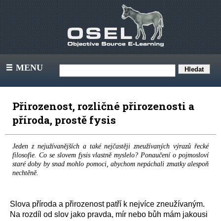
MENU
III
Přirozenost, rozličné přirozenosti a
příroda, prostě fysis
Jeden z nejužívanějších a také nejčastěji zneužívaných výrazů řecké
filosofie. Co se slovem fysis vlastně myslelo? Ponaučení o pojmosloví
staré doby by snad mohlo pomoci, abychom nepáchali zmatky alespoň
nechtěně.
Slova příroda a přirozenost patří k nejvíce zneužívaným.
Na rozdíl od slov jako pravda, mír nebo bůh mám jakousi