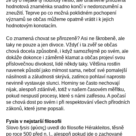
že by o nějaké ty hodnoty nešlo, ale unáhleně přiložená
hodnotová znaménka snadno končí v nedorozumění a
zneužití. Teprve po co možná poklidném pochopení
významů se občas můžeme opatrně vrátit i k jejich
hodnotovým konotacím.
Co znamená chovat se přirozeně? Asi ne škrobeně, ale
taky ne pouze a jen divoce. Vždyť i ta zvěř se občas
chová docela způsobně, i když samozřejmě po svém, ale
dokáže dokonce i záměrně klamat a občas projeví svou
příslovečnou divokost, lidé někdy taky. Většina rostlin
navenek působí jako mírnost sama, neboť své pomalejší
násilnosti a záludnosti skrývá, zatímco pohlaví naprosto
nevinně vystavuje slunci. Horniny se často nechovají
nijak, alespoň zdánlivě, totiž v našem časovém měřítku,
pokud nespustí procesy, které s námi zatřesou. A počasí
se chová dost po svém i při respektování všech přírodních
zákonů, které jsme popsali.
Fysis v nejstarší filosofii
Slovo
fysis
(
φύσι
ϛ) uvedl do filosofie Hérakleitos, těsně
po roce 500 před n. l., alespoň pokud jde o zachované