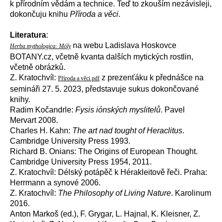
k přírodním vědám a technice. Teď to zkouším nezávisleji,
dokončuju knihu
Příroda a věci
.
Literatura
:
na webu Ladislava Hoskovce
Herba mythologica: Móly
BOTANY.cz, včetně kvanta dalších mytických rostlin,
včetně obrázků.
Z. Kratochvíl:
z prezenťáku k přednášce na
Příroda a věci.pdf
semináři 27. 5. 2023, představuje sukus dokončované
knihy.
Radim Kočandrle:
Fysis iónských myslitelů
. Pavel
Mervart 2008.
Charles H. Kahn:
The art nad tought of Heraclitus
.
Cambridge University Press 1993.
Richard B. Onians: The Origins of European Thought.
Cambridge University Press 1954, 2011.
Z. Kratochvíl: Délský potápěč k Hérakleitově řeči. Praha:
Herrmann a synové 2006.
Z. Kratochvíl:
The Philosophy of Living Nature
. Karolinum
2016.
Anton Markoš (ed.), F. Grygar, L. Hajnal, K. Kleisner, Z.