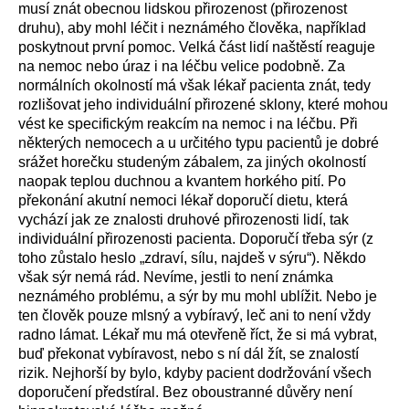
musí znát obecnou lidskou přirozenost (přirozenost
druhu), aby mohl léčit i neznámého člověka, například
poskytnout první pomoc. Velká část lidí naštěstí reaguje
na nemoc nebo úraz i na léčbu velice podobně. Za
normálních okolností má však lékař pacienta znát, tedy
rozlišovat jeho individuální přirozené sklony, které mohou
vést ke specifickým reakcím na nemoc i na léčbu. Při
některých nemocech a u určitého typu pacientů je dobré
srážet horečku studeným zábalem, za jiných okolností
naopak teplou duchnou a kvantem horkého pití. Po
překonání akutní nemoci lékař doporučí dietu, která
vychází jak ze znalosti druhové přirozenosti lidí, tak
individuální přirozenosti pacienta. Doporučí třeba sýr (z
toho zůstalo heslo „zdraví, sílu, najdeš v sýru“). Někdo
však sýr nemá rád. Nevíme, jestli to není známka
neznámého problému, a sýr by mu mohl ublížit. Nebo je
ten člověk pouze mlsný a vybíravý, leč ani to není vždy
radno lámat. Lékař mu má otevřeně říct, že si má vybrat,
buď překonat vybíravost, nebo s ní dál žít, se znalostí
rizik. Nejhorší by bylo, kdyby pacient dodržování všech
doporučení předstíral. Bez oboustranné důvěry není