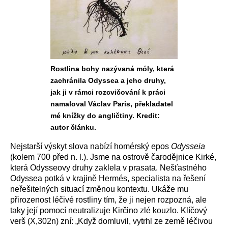
Rostlina bohy nazývaná móly, která
zachránila Odyssea a jeho druhy,
jak ji v rámci rozcvičování k práci
namaloval Václav Paris, překladatel
mé knížky do angličtiny. Kredit:
autor článku.
Nejstarší výskyt slova nabízí homérský epos
Odysseia
(kolem 700 před n. l.). Jsme na ostrově čarodějnice Kirké,
která Odysseovy druhy zaklela v prasata. Nešťastného
Odyssea potká v krajině Hermés, specialista na řešení
neřešitelných situací změnou kontextu. Ukáže mu
přirozenost léčivé rostliny tím, že ji nejen rozpozná, ale
taky její pomocí neutralizuje Kirčino zlé kouzlo. Klíčový
verš (X,302n) zní: „Když domluvil, vytrhl ze země léčivou