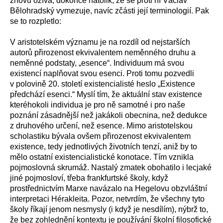
znovu ožívá, dokonce natolik, že se proti ní Václav
Bělohradský vymezuje, navíc zčásti její terminologií. Pak
se to rozpletlo:
V aristotelském významu je na rozdíl od nejstarších
autorů přirozenost ekvivalentem neměnného druhu a
neměnné podstaty, „esence“. Individuum má svou
existencí naplňovat svou esenci. Proti tomu pozvedli
v polovině 20. století existencialisté heslo „Existence
předchází esenci.“ Myslí tím, že aktuální stav existence
kteréhokoli individua je pro ně samotné i pro naše
poznání zásadnější než jakákoli obecnina, než dedukce
z druhového určení, než esence. Mimo aristotelskou
scholastiku bývala ovšem přirozenost ekvivalentem
existence, tedy jednotlivých životních tenzí, aniž by to
mělo ostatní existencialistické konotace. Tím vznikla
pojmoslovná skrumáž. Nastalý zmatek obohatilo i lecjaké
jiné pojmosloví, třeba frankfurtské školy, když
prostřednictvím Marxe navázalo na Hegelovu obzvláštní
interpretaci Hérakleita. Pozor, netvrdím, že všechny tyto
školy říkají jenom nesmysly (i když je nesdílím), nýbrž to,
že bez zohlednění kontextu je používání školní filosofické