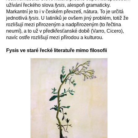
užívání řeckého slova
fysis
, alespoň gramaticky.
Markantní je to i v českém převzetí, nátura. To je určitá
jednotlivá
fysis
. U latiníků je ovšem jiný problém, totiž že
rozlišují mezi přirozeným a nadpřirozeným (to řečtina
neumí), a to už v předkřesťanské době (Varro, Cicero),
navíc ostře rozlišují mezi přírodou a kulturou.
Fysis ve staré řecké literatuře mimo filosofii