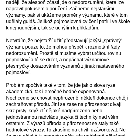
naději, že alespoň zčásti jde o nedorozumění, které lze
napravit pokusem o poučení. Začneme nejstaršími
významy, pak si ukážeme proměny významu, které v tom
udělaly guláš. Jelikož pojmoslovná cvičení patří i ve škole
k nejnudnějším, tak se uchýlím k příkladům.
Netvrdím, že nejstarší užití představují jakýsi „správný“
význam, pouze to, že mohou přispět k rozmotání řady
nedorozumění. Prostě si musíme vybrat určitou rovinu
pojmosloví a té se držet, a nepáchat významové
přesmyčky dosazováním významů z jinak nastaveného
pojmosloví.
Problém spočívá také v tom, že jde jak o slova ryze
akademická, tak i emočně hodně exponovaná.
Nechceme se chovat nepřirozeně, někteří dokonce chtějí
zachraňovat přírodu. Jiní se zase na přirozenost dívají
skrz prsty, když ctí nějaké nadpřirozeno nebo
jednostrannou nadvládu jazyka či techniky nad vším
ostatním. Z výrazů příroda a přirozenost se staly také
hodnotové výrazy. To zkusíme na chvíli uzávorkovat. Ne