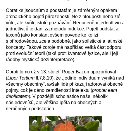
Obrat ke jsoucnům a podstatám je záměrným opakem
archaického pojetí přirozeností. Ne z hlouposti nebo zlé
vůle, ale kvůli jistotě poznávání. Nedocenění jednotlivin a
jednotlivců je daní za metodu indukce. Pojetí podstat a
taxonů jako konstant ovšem povede ke kolizi
s přírodovědou, zcela podobně, jako sofistické a latinské
koncepty. Takové zdroje má například velká část odporu
proti evoluční teorii (také proti kvantové fyzice, ale i její
rádoby mystická dezinterpretace).
Oproti tomu už v 13. století Roger Bacon upozorňoval
(
Liber Tertium
II,7,8,10), že „jediné individuum vyniká nad
všechny obecniny“, avšak lidé přikazují adorovat obecné
pojmy, což je dáno zemdleností intelektu (
propter eam
debilitatem
). V pozdější scholastice našel několik
následovníků, ale většina lpěla na obecných a
neměnných podstatách.