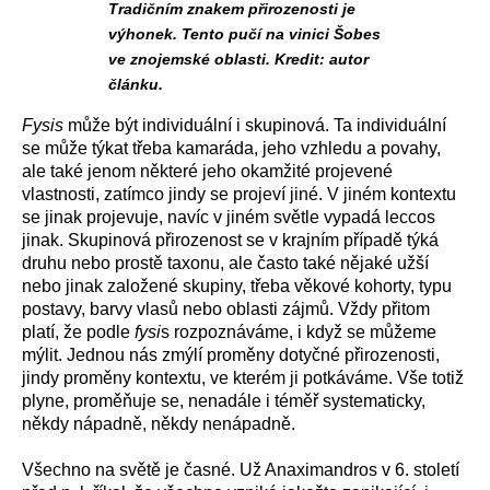
Tradičním znakem přirozenosti je
výhonek. Tento pučí na vinici Šobes
ve znojemské oblasti. Kredit: autor
článku.
Fysis
může být individuální i skupinová. Ta individuální
se může týkat třeba kamaráda, jeho vzhledu a povahy,
ale také jenom některé jeho okamžité projevené
vlastnosti, zatímco jindy se projeví jiné. V jiném kontextu
se jinak projevuje, navíc v jiném světle vypadá leccos
jinak. Skupinová přirozenost se v krajním případě týká
druhu nebo prostě taxonu, ale často také nějaké užší
nebo jinak založené skupiny, třeba věkové kohorty, typu
postavy, barvy vlasů nebo oblasti zájmů. Vždy přitom
platí, že podle
fysi
s rozpoznáváme, i když se můžeme
mýlit. Jednou nás zmýlí proměny dotyčné přirozenosti,
jindy proměny kontextu, ve kterém ji potkáváme. Vše totiž
plyne, proměňuje se, nenadále i téměř systematicky,
někdy nápadně, někdy nenápadně.
Všechno na světě je časné. Už Anaximandros v 6. století