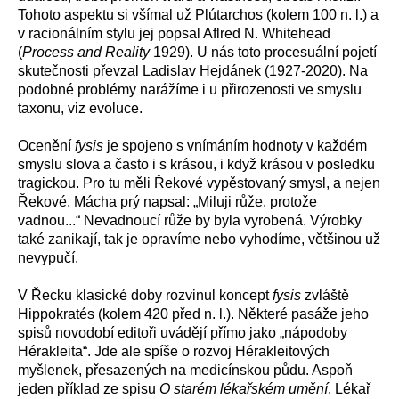
Tohoto aspektu si všímal už Plútarchos (kolem 100 n. l.) a
v racionálním stylu jej popsal Aflred N. Whitehead
(
Process and Reality
1929). U nás toto procesuální pojetí
skutečnosti převzal Ladislav Hejdánek (1927-2020). Na
podobné problémy narážíme i u přirozenosti ve smyslu
taxonu, viz evoluce.
Ocenění
fysis
je spojeno s vnímáním hodnoty v každém
smyslu slova a často i s krásou, i když krásou v posledku
tragickou. Pro tu měli Řekové vypěstovaný smysl, a nejen
Řekové. Mácha prý napsal: „Miluji růže, protože
vadnou...“ Nevadnoucí růže by byla vyrobená. Výrobky
také zanikají, tak je opravíme nebo vyhodíme, většinou už
nevypučí.
V Řecku klasické doby rozvinul koncept
fysis
zvláště
Hippokratés (kolem 420 před n. l.). Některé pasáže jeho
spisů novodobí editoři uvádějí přímo jako „nápodoby
Hérakleita“. Jde ale spíše o rozvoj Hérakleitových
myšlenek, přesazených na medicínskou půdu. Aspoň
jeden příklad ze spisu
O starém lékařském umění
. Lékař