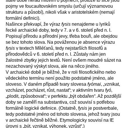
staré době nerad mluvím o pojmech, protože to sice jsou
pojmy ve foucaultovském smyslu (určují významovou
strukturu a působí), nikoli však v aristotelském (nemají
formální definici).
Našince překvapí, že výraz
fysis
nenajdeme u lyriků
řecké archaické doby, tedy v 7. a v 6. století před n. l.
Popisují přírodu a přírodní jevy, třeba bouři, ale obejdou
se bez tohoto slova. Na pováženou je absence výrazu
fysis
v textech Míléťanů, tedy nejstarších filosofů a
přírodovědců v 6. století před n. l. Zůstaly nám jen
žalostné zbytky jejich textů. Není ovšem moudré sázet na
nezachovaný výskyt slova, ale na něco jiného.
V archaické době je běžné, že v roli filosofického nebo
vědeckého termínu není použito podstatné jméno, ale
sloveso. V daném případě tvary slovesa
fyómai
, „vznikat,
vzcházet, pocházet, růst, nastat“; v aktivním tvaru
fyó
,
„plodit, způsobovat“; v perfektu „být obdařen“. Až pozdější
doby se zaměří na substantiva, což souvisí s potřebou
formálně logické definice. (Ostatně,
fysis
je postverbale,
tedy podstatné jméno od tohoto slovesa, jehož tvary jsou
v archaické řečtině běžné. Etymologicky souvisí na IE
úrovni s „být, vznikat, výhonek,
vzrůst
“.)