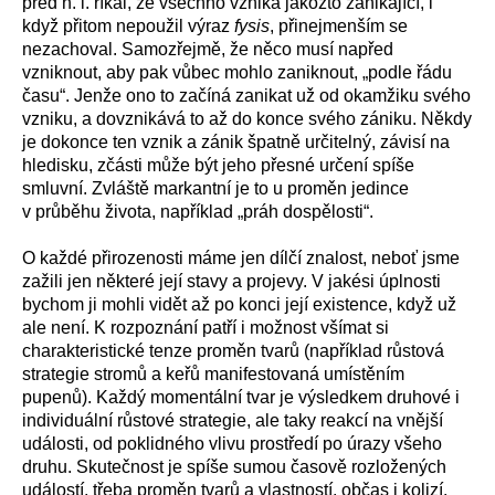
před n. l. říkal, že všechno vzniká jakožto zanikající, i
když přitom nepoužil výraz
fysis
, přinejmenším se
nezachoval. Samozřejmě, že něco musí napřed
vzniknout, aby pak vůbec mohlo zaniknout, „podle řádu
času“. Jenže ono to začíná zanikat už od okamžiku svého
vzniku, a dovznikává to až do konce svého zániku. Někdy
je dokonce ten vznik a zánik špatně určitelný, závisí na
hledisku, zčásti může být jeho přesné určení spíše
smluvní. Zvláště markantní je to u proměn jedince
v průběhu života, například „práh dospělosti“.
O každé přirozenosti máme jen dílčí znalost, neboť jsme
zažili jen některé její stavy a projevy. V jakési úplnosti
bychom ji mohli vidět až po konci její existence, když už
ale není. K rozpoznání patří i možnost všímat si
charakteristické tenze proměn tvarů (například růstová
strategie stromů a keřů manifestovaná umístěním
pupenů). Každý momentální tvar je výsledkem druhové i
individuální růstové strategie, ale taky reakcí na vnější
události, od poklidného vlivu prostředí po úrazy všeho
druhu. Skutečnost je spíše sumou časově rozložených
událostí, třeba proměn tvarů a vlastností, občas i kolizí.