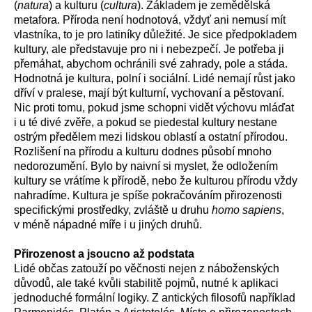
(
natura
) a kulturu (
cultura
). Základem je zemědělská
metafora. Příroda není hodnotová, vždyť ani nemusí mít
vlastníka, to je pro latiníky důležité. Je sice předpokladem
kultury, ale představuje pro ni i nebezpečí. Je potřeba ji
přemáhat, abychom ochránili své zahrady, pole a stáda.
Hodnotná je kultura, polní i sociální. Lidé nemají růst jako
dříví v pralese, mají být kulturní, vychovaní a pěstovaní.
Nic proti tomu, pokud jsme schopni vidět výchovu mláďat
i u té divé zvěře, a pokud se piedestal kultury nestane
ostrým předělem mezi lidskou oblastí a ostatní přírodou.
Rozlišení na přírodu a kulturu dodnes působí mnoho
nedorozumění. Bylo by naivní si myslet, že odložením
kultury se vrátíme k přírodě, nebo že kulturou přírodu vždy
nahradíme. Kultura je spíše pokračováním přirozenosti
specifickými prostředky, zvláště u druhu
homo sapiens
,
v méně nápadné míře i u jiných druhů.
Přirozenost a jsoucno až podstata
Lidé občas zatouží po věčnosti nejen z náboženských
důvodů, ale také kvůli stabilitě pojmů, nutné k aplikaci
jednoduché formální logiky. Z antických filosofů například