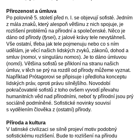
Přirozenost a úmluva
Po polovině 5. století před n. l. se objevují sofisté. Jedním
z mála znaků, který alespoň většinu z nich spojuje, je
rozlišení problémů na přírodní a společenské. Něco je
dáno od přírody (
fysei
), z jalové krávy tele nevytáhneš.
Vše ostatní, třeba jak tele pojmenuju nebo co s ním
udělám, je věcí našich lidských zvyků, zákonů, dohod a
smluv (
nomoi
, v singuláru
nomos
). Je to dáno úmluvou
(
nomó
). Většina sofistů se přikloní na stranu našich
úmluv, v těch se prý na rozdíl od přírody můžeme vyznat.
Například Prótagorovi se připisuje i předloha konceptu
lidských práv, oproti právu silnějšího. Novodobí
pokračovatelé sofistů z toho ovšem vyvodí převahu
humanitních věd nad přírodními, neboť ty přírodní jsou prý
sociálně podmíněné. Sofistické novinky souvisí
s vydělením člověka z (ostatní) přírody.
Příroda a kultura
V latinské civilizaci se silně projeví motiv podobný
sofistickému rozlišení. Bude to rozlišení na přírodu