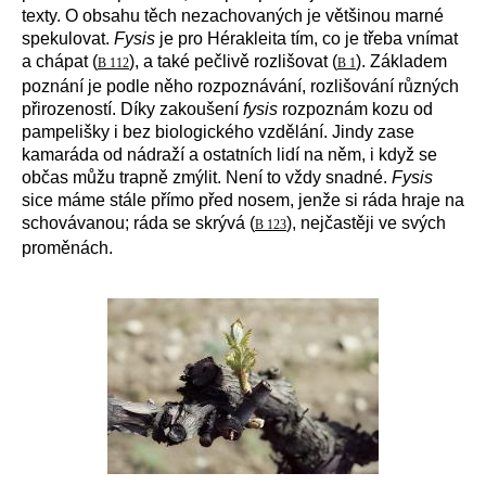
texty. O obsahu těch nezachovaných je většinou marné
spekulovat.
Fysis
je pro Hérakleita tím, co je třeba vnímat
a chápat (
), a také pečlivě rozlišovat (
). Základem
B 112
B 1
poznání je podle něho rozpoznávání, rozlišování různých
přirozeností. Díky zakoušení
fysis
rozpoznám kozu od
pampelišky i bez biologického vzdělání. Jindy zase
kamaráda od nádraží a ostatních lidí na něm, i když se
občas můžu trapně zmýlit. Není to vždy snadné.
Fysis
sice máme stále přímo před nosem, jenže si ráda hraje na
schovávanou; ráda se skrývá (
), nejčastěji ve svých
B 123
proměnách.