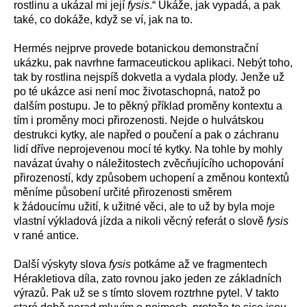
rostlinu a ukázal mi její
fysis
.“ Ukáže, jak vypadá, a pak
také, co dokáže, když se ví, jak na to.
Hermés nejprve provede botanickou demonstrační
ukázku, pak navrhne farmaceutickou aplikaci. Nebýt toho,
tak by rostlina nejspíš dokvetla a vydala plody. Jenže už
po té ukázce asi není moc životaschopná, natož po
dalším postupu. Je to pěkný příklad proměny kontextu a
tím i proměny moci přirozenosti. Nejde o hulvátskou
destrukci kytky, ale napřed o poučení a pak o záchranu
lidí dříve neprojevenou mocí té kytky. Na tohle by mohly
navázat úvahy o náležitostech zvěcňujícího uchopování
přirozeností, kdy způsobem uchopení a změnou kontextů
měníme působení určité přirozenosti směrem
k žádoucímu užití, k užitné věci, ale to už by byla moje
vlastní výkladová jízda a nikoli věcný referát o slově
fysis
v rané antice.
Další výskyty slova
fysis
potkáme až ve fragmentech
Hérakletiova díla, zato rovnou jako jeden ze základních
výrazů. Pak už se s tímto slovem roztrhne pytel. V takto