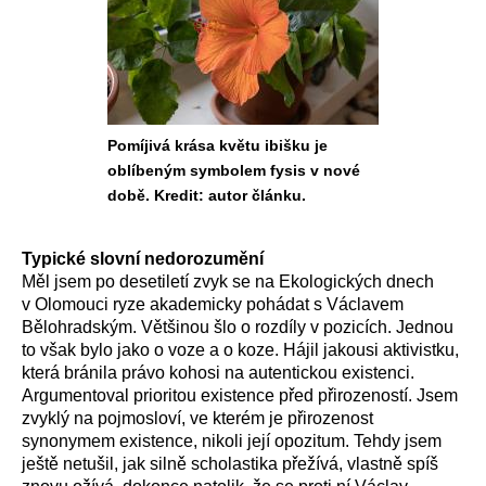
Pomíjivá krása květu ibišku je
oblíbeným symbolem fysis v nové
době. Kredit: autor článku.
Typické slovní nedorozumění
Měl jsem po desetiletí zvyk se na Ekologických dnech
v Olomouci ryze akademicky pohádat s Václavem
Bělohradským. Většinou šlo o rozdíly v pozicích. Jednou
to však bylo jako o voze a o koze. Hájil jakousi aktivistku,
která bránila právo kohosi na autentickou existenci.
Argumentoval prioritou existence před přirozeností. Jsem
zvyklý na pojmosloví, ve kterém je přirozenost
synonymem existence, nikoli její opozitum. Tehdy jsem
ještě netušil, jak silně scholastika přežívá, vlastně spíš