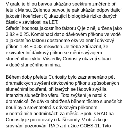
V grafu je bílou barvou ukázáno spektrum změřené při
letu k Marsu. Zelenou barvou je pak ukázán odpovídající
jakostní koeficient Q ukazující biologické riziko daných
částic v závislosti na LET.
Střední hodnota jakostního faktoru Q je z něj určena jako
3,82
± 0.25. Kombinací dat o dávkovém příkonu ve vodě
a jakostního faktoru dostaneme ekvivalentní dávkový
příkon 1.84 ± 0.33 mSv/den. Je třeba zdůraznit, že
ekvivalentní dávkový příkon se mění s vývojem
slunečního cyklu. Výsledky Curiosity ukazují situaci
v době slunečního minima.
Během doby přeletu Curiosity bylo zaznamenáno pět
dramatických zvýšení dávkového příkonu způsobených
slunečními bouřemi, při kterých se řádově zvýšila
intenzita slunečního větru. Toto zvýšení je natolik
dramatické, že dávka obdržená během těchto slunečních
bouří byla srovnatelná s dávkovým příkonem
v normálních podmínkách za měsíc. Spolu s RAD na
Curiosity je pozorovaly i další sondy. V obrázku je
srovnání pozorování RAD a družice GOES-11. Tyto