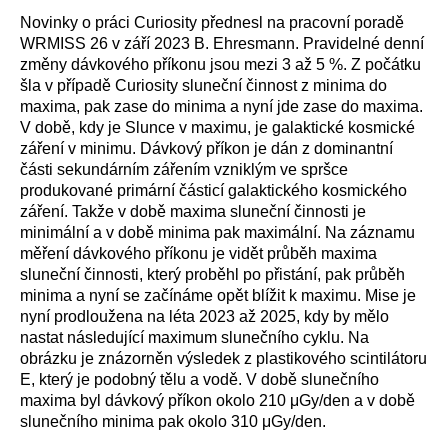
Novinky o práci Curiosity přednesl na pracovní poradě
WRMISS 26 v září 2023 B. Ehresmann. Pravidelné denní
změny dávkového příkonu jsou mezi 3 až 5 %. Z počátku
šla v případě Curiosity sluneční činnost z minima do
maxima, pak zase do minima a nyní jde zase do maxima.
V době, kdy je Slunce v maximu, je galaktické kosmické
záření v minimu. Dávkový příkon je dán z dominantní
části sekundárním zářením vzniklým ve spršce
produkované primární částicí galaktického kosmického
záření. Takže v době maxima sluneční činnosti je
minimální a v době minima pak maximální. Na záznamu
měření dávkového příkonu je vidět průběh maxima
sluneční činnosti, který proběhl po přistání, pak průběh
minima a nyní se začínáme opět blížit k maximu. Mise je
nyní prodloužena na léta 2023 až 2025, kdy by mělo
nastat následující maximum slunečního cyklu. Na
obrázku je znázorněn výsledek z plastikového scintilátoru
E, který je podobný tělu a vodě. V době slunečního
maxima byl dávkový příkon okolo 210
μGy/den a v době
slunečního minima pak okolo 310 μGy/den.