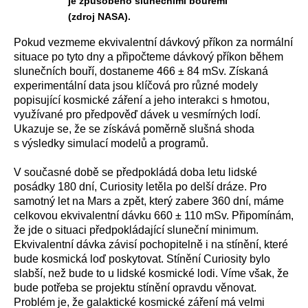
je způsobeno slunečními bouřemi
(zdroj NASA).
Pokud vezmeme ekvivalentní dávkový příkon za normální
situace po tyto dny a připočteme dávkový příkon během
slunečních bouří, dostaneme
466 ± 84 mSv. Získaná
experimentální data jsou klíčová pro různé modely
popisující kosmické záření a jeho interakci s hmotou,
využívané pro předpověď dávek u vesmírných lodí.
Ukazuje se, že se získává poměrně slušná shoda
s výsledky simulací modelů a programů.
V současné době se předpokládá doba letu lidské
posádky 180 dní, Curiosity letěla po delší dráze. Pro
samotný let na Mars a zpět, který zabere 360 dní, máme
celkovou ekvivalentní dávku
660 ± 110 mSv. Připomínám,
že jde o situaci předpokládající sluneční minimum.
Ekvivalentní dávka závisí pochopitelně i na stínění, které
bude kosmická loď poskytovat. Stínění Curiosity bylo
slabší, než bude to u lidské kosmické lodi. Víme však, že
bude potřeba se projektu stínění opravdu věnovat.
Problém je, že galaktické kosmické záření má velmi