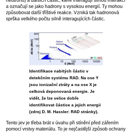
neutronů) a dalších částic, které interagují silnou interakcí
a označují se jako hadrony s vysokou energií. Ty mohou
způsobovat další tříštivé reakce. Vzniká tak hadronová
sprška velkého počtu silně interagujících částic.
Identifikace nabitých částic v
detekčním systému RAD. Na ose Y
jsou ionizační ztráty a na ose X je
celková deponovaná energie. Je
vidět, že lze velice dobře
identifikovat částice a jejich energii
(zdroj D. M. Hassler: RAD stránky).
Tento jev je třeba brát v úvahu při stínění před zářením
pomocí vrstvy materiálu. To je nejčastější způsob ochrany