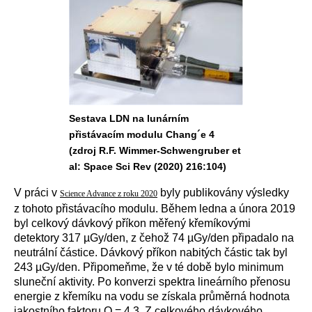
Sestava LDN na lunárním
přistávacím modulu Chang´e 4
(zdroj R.F. Wimmer-Schwengruber et
al: Space Sci Rev (2020) 216:104)
V práci v
byly publikovány výsledky
Science Advance
z roku 2020
z tohoto přistávacího modulu. Během ledna a února 2019
byl celkový dávkový příkon měřený křemíkovými
detektory 317 µGy/den, z čehož 74 µGy/den připadalo na
neutrální částice. Dávkový příkon nabitých částic tak byl
243 µGy/den. Připomeňme, že v té době bylo minimum
sluneční aktivity. Po konverzi spektra lineárního přenosu
energie z křemíku na vodu se získala průměrná hodnota
jakostního faktoru Q = 4,3. Z celkového dávkového