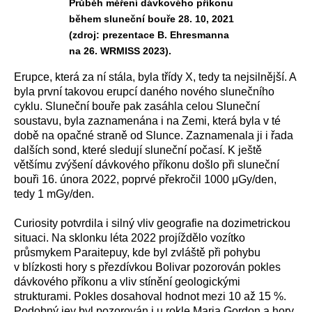
Průběh měření dávkového příkonu
během sluneční bouře 28. 10, 2021
(zdroj: prezentace B. Ehresmanna
na 26. WRMISS 2023).
Erupce, která za ní stála, byla třídy X, tedy ta nejsilnější. A
byla první takovou erupcí daného nového slunečního
cyklu. Sluneční bouře pak zasáhla celou Sluneční
soustavu, byla zaznamenána i na Zemi, která byla v té
době na opačné straně od Slunce. Zaznamenala ji i řada
dalších sond, které sledují sluneční počasí. K ještě
většímu zvýšení dávkového příkonu došlo při sluneční
bouři 16. února 2022, poprvé překročil 1000
μGy/den,
tedy
1 mGy/den.
Curiosity potvrdila i silný vliv geografie na dozimetrickou
situaci. Na sklonku léta 2022 projíždělo vozítko
průsmykem Paraitepuy, kde byl zvláště při pohybu
v blízkosti hory s přezdívkou Bolivar pozorován pokles
dávkového příkonu a vliv stínění geologickými
strukturami. Pokles dosahoval hodnot mezi 10 až 15 %.
Podobný jev byl pozorován i u rokle Maria Gordon a hory