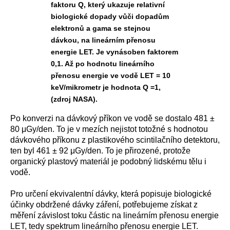
faktoru Q, který ukazuje relativní
biologické dopady vůči dopadům
elektronů a gama se stejnou
dávkou, na lineárním přenosu
energie LET. Je vynásoben faktorem
0,1. Až po hodnotu lineárního
přenosu energie ve vodě LET = 10
keV/mikrometr je hodnota Q =1,
(zdroj NASA).
Po konverzi na dávkový příkon ve vodě se dostalo 481
±
80 μGy/den
. To je v mezích nejistot totožné s hodnotou
dávkového příkonu z plastikového scintilačního detektoru,
ten byl
461 ± 92 μGy/den
. To je přirozené, protože
organický plastový materiál je podobný lidskému tělu i
vodě.
Pro určení ekvivalentní dávky, která popisuje biologické
účinky obdržené dávky záření, potřebujeme získat z
měření závislost toku částic na lineárním přenosu energie
LET, tedy spektrum lineárního přenosu energie LET.