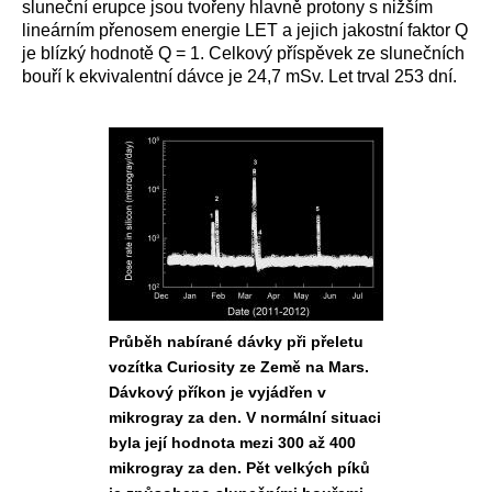
sluneční erupce jsou tvořeny hlavně protony s nižším
lineárním přenosem energie LET a jejich jakostní faktor Q
je blízký hodnotě Q = 1. Celkový příspěvek ze slunečních
bouří k ekvivalentní dávce je 24,7 mSv. Let trval 253 dní.
Průběh nabírané dávky při přeletu
vozítka Curiosity ze Země na Mars.
Dávkový příkon je vyjádřen v
mikrogray za den. V normální situaci
byla její hodnota mezi 300 až 400
mikrogray za den. Pět velkých píků