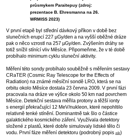
průsmykem Paraitepuy (zdroj:
prezentace B. Ehresmanna na 26.
WRMISS 2023)
V první etapě byl střední dávkový příkon v době bez
slunečních erupcí 227 µGy/den a na vyšší oběžné dráze
pak o něco vzrostl na 257 µGy/den. Zvýšením dráhy se
totiž snížil stínící vliv Měsíce. Připomeňme, že v té době
probíhalo minimum cyklu sluneční aktivity.
Měření této sondy probíhalo souběžně s měřením
sestavy
CRaTER (
Cosmic Ray Telescope for the Effects of
Radiation
) na známé měsíční sondě LRO, která se na
orbitu okolo Měsíce dostala 23 června 2009. V první fázi
pracovala na dráze ve výšce okolo 50 km nad povrchem
Měsíce. Detekční sestava měřila protony a těžší ionty
s energií překračující 12 MeV/nukleon, které nepohltilo
relativně tenké stínění. Dominantně tak šlo o částice
galaktického kosmického záření. Využívala detektory
složené z plastů, které dobře simulovaly lidské tělo či
vodu. První fáze měření detektoru (podrobný popis
)
zde