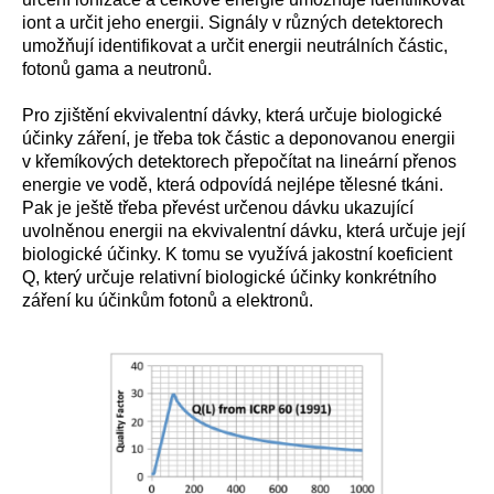
iont a určit jeho energii. Signály v různých detektorech
umožňují identifikovat a určit energii neutrálních částic,
fotonů gama a neutronů.
Pro zjištění ekvivalentní dávky, která určuje biologické
účinky záření, je třeba tok částic a deponovanou energii
v křemíkových detektorech přepočítat na lineární přenos
energie ve vodě, která odpovídá nejlépe tělesné tkáni.
Pak je ještě třeba převést určenou dávku ukazující
uvolněnou energii na ekvivalentní dávku, která určuje její
biologické účinky. K tomu se využívá jakostní koeficient
Q, který určuje relativní biologické účinky konkrétního
záření ku účinkům fotonů a elektronů.