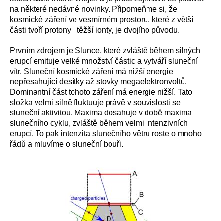
na některé nedávné novinky. Připomeňme si, že
kosmické záření ve vesmírném prostoru, které z větší
části tvoří protony i těžší ionty, je dvojího původu.
Prvním zdrojem je Slunce, které zvláště během silných
erupcí emituje velké množství částic a vytváří sluneční
vítr. Sluneční kosmické záření má nižší energie
nepřesahující desítky až stovky megaelektronvoltů.
Dominantní část tohoto záření má energie nižší. Tato
složka velmi silně fluktuuje právě v souvislosti se
sluneční aktivitou. Maxima dosahuje v době maxima
slunečního cyklu, zvláště během velmi intenzivních
erupcí. To
pak
intenzita slunečního větru roste o mnoho
řádů
a m
luvíme o sluneční bouři.