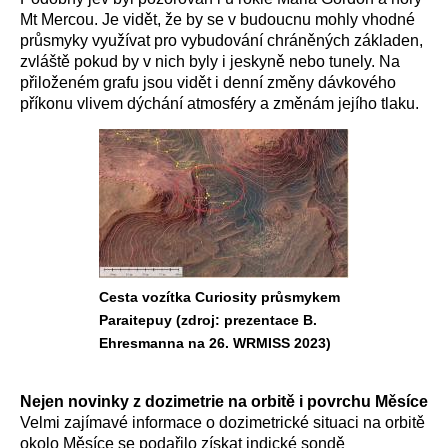
Mt Mercou. Je vidět, že by se v budoucnu mohly vhodné
průsmyky využívat pro vybudování chráněných základen,
zvláště pokud by v nich byly i jeskyně nebo tunely. Na
přiloženém grafu jsou vidět i denní změny dávkového
příkonu vlivem dýchání atmosféry a změnám jejího tlaku.
Cesta vozítka Curiosity průsmykem
Paraitepuy (zdroj: prezentace B.
Ehresmanna na 26. WRMISS 2023)
Nejen novinky z dozimetrie na orbitě i povrchu Měsíce
Velmi zajímavé informace o dozimetrické situaci na orbitě
okolo Měsíce se podařilo získat indické sondě