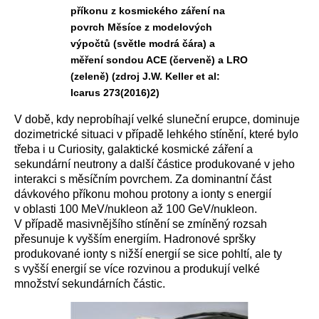
příkonu z kosmického záření na
povrch Měsíce z modelových
výpočtů (světle modrá čára) a
měření sondou ACE (červeně) a LRO
(zeleně) (zdroj J.W. Keller et al:
Icarus 273(2016)2)
V době, kdy neprobíhají velké sluneční erupce, dominuje
dozimetrické situaci v případě lehkého stínění, které bylo
třeba i u Curiosity, galaktické kosmické záření a
sekundární neutrony a další částice produkované v jeho
interakci s měsíčním povrchem. Za dominantní část
dávkového příkonu mohou protony a ionty s energií
v oblasti 100 MeV/nukleon až 100 GeV/nukleon.
V případě masivnějšího stínění se zmíněný rozsah
přesunuje k vyšším energiím. Hadronové spršky
produkované ionty s nižší energií se sice pohltí, ale ty
s vyšší energií se více rozvinou a produkují velké
množství sekundárních částic.