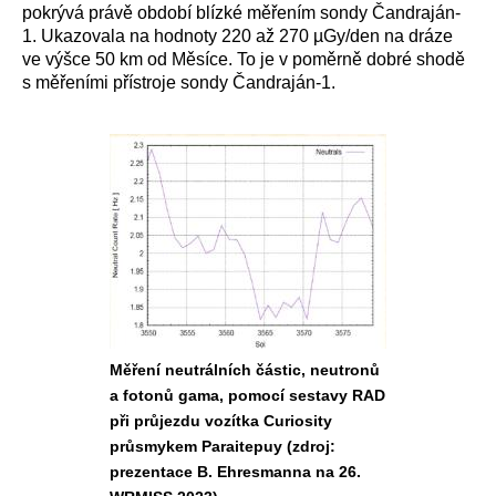
pokrývá právě období blízké měřením sondy Čandraján-
1. Ukazovala na hodnoty 220 až 270
µGy/den na dráze
ve výšce 50 km od Měsíce. To je v poměrně dobré shodě
s měřeními přístroje sondy
Čandraján-1.
Měření neutrálních částic, neutronů
a fotonů gama, pomocí sestavy RAD
při průjezdu vozítka Curiosity
průsmykem Paraitepuy (zdroj:
prezentace B. Ehresmanna na 26.