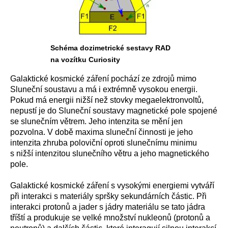
Schéma dozimetrické sestavy RAD
na vozítku Curiosity
Galaktické kosmické záření pochází ze zdrojů mimo
Sluneční soustavu a má i extrémně vysokou energii.
Pokud má energii nižší než stovky megaelektronvoltů,
nepustí je do Sluneční soustavy magnetické pole spojené
se slunečním větrem. Jeho intenzita se mění jen
pozvolna. V době maxima sluneční činnosti je jeho
intenzita zhruba poloviční oproti slunečnímu minimu
s nižší intenzitou slunečního větru a jeho magnetického
pole.
Galaktické kosmické záření s vysokými energiemi vytváří
při interakci s materiály spršky sekundárních částic. Při
interakci protonů a jader s jádry materiálu se tato jádra
tříští a produkuje se velké množství nukleonů (protonů a