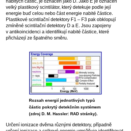
nabitých částic, je označen jako D. Jako E je označen
velký plastikový scintilátor, který detekuje podle její
energie buď celou nebo část energie nabité částice.
Plastikové scintilační detektory F1 – F3 pak obklopují
zmíněné scintilační detektory D a E. Jsou zapojeny
v antikoincidenci a identifikují nabité částice, které
přicházejí ze špatného směru.
Rozsah energií jednotlivých typů
částic pokrytý detekčním systémem
(zdroj D. M. Hassler: RAD stránky).
Určení ionizace dvěma různými detektory, případně
určení ionizace a celkové energie umožňuje identifikovat