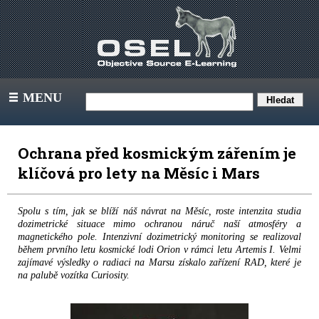
MENU
III
Ochrana před kosmickým zářením je
klíčová pro lety na Měsíc i Mars
Spolu s tím, jak se blíží náš návrat na Měsíc, roste intenzita studia
dozimetrické situace mimo ochranou náruč naší atmosféry a
magnetického pole. Intenzivní dozimetrický monitoring se realizoval
během prvního letu kosmické lodi Orion v rámci letu Artemis I. Velmi
zajímavé výsledky o radiaci na Marsu získalo zařízení RAD, které je
na palubě vozítka Curiosity.