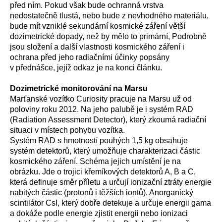
před ním. Pokud však bude ochranná vrstva
nedostatečně tlustá, nebo bude z nevhodného materiálu,
bude mít vzniklé sekundární kosmické záření větší
dozimetrické dopady, než by mělo to primární, Podrobně
jsou složení a další vlastnosti kosmického záření i
ochrana před jeho radiačními účinky popsány
v přednášce, jejíž odkaz je na konci článku.
Dozimetrické monitorování na Marsu
Marťanské vozítko Curiosity pracuje na Marsu už od
poloviny roku 2012. Na jeho palubě je i systém RAD
(
Radiation Assessment Detector
), který zkoumá radiační
situaci v místech pohybu vozítka.
Systém RAD s hmotností pouhých 1,5 kg obsahuje
systém detektorů, který umožňuje charakterizaci částic
kosmického záření. Schéma jejich umístění je na
obrázku. Jde o trojici křemíkových detektorů A, B a C,
která definuje směr příletu a určují ionizační ztráty energie
nabitých částic (protonů i těžších iontů). Anorganický
scintilátor CsI, který dobře detekuje a určuje energii gama
a dokáže podle energie zjistit energii nebo ionizaci