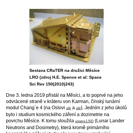
Sestava CRaTER na družici Měsíce
LRO (zdroj H.E. Spence et al: Space
Sci Rev 150(2010)243)
Dne 3. ledna 2019 přistál na Měsíci, a to poprvé na jeho
odvrácené straně v kráteru von Karman, čínský lunární
modul Chang´e 4 (na Oslovi
a
). Jedním z jeho úkolů
zde
zde
bylo i studium kosmického záření a dozimetrie na
povrchu Měsíce. K tomu sloužila
(
Lunar Lander
sestava LND
Neutrons and Dosimetry
), která kromě primárního