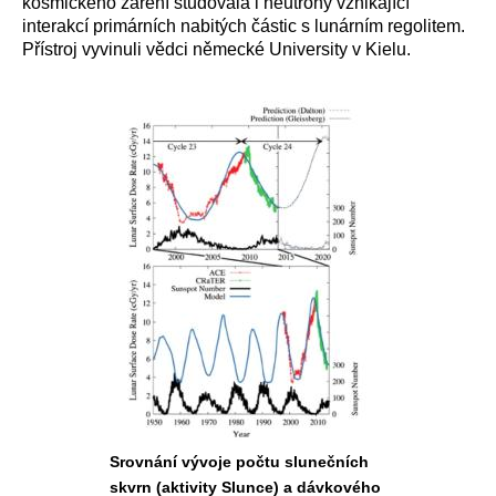
kosmického záření studovala i neutrony vznikající
interakcí primárních nabitých částic s lunárním regolitem.
Přístroj vyvinuli vědci německé University v Kielu.
Srovnání vývoje počtu slunečních
skvrn (aktivity Slunce) a dávkového