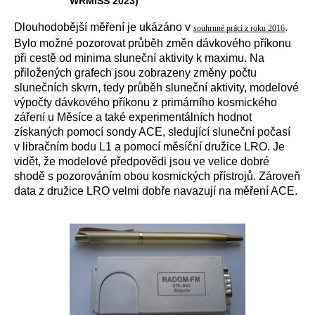
WRMISS 2023)
Dlouhodobější měření je ukázáno v
.
souhrnné práci z roku 2016
Bylo možné pozorovat průběh změn dávkového příkonu
při cestě od minima sluneční aktivity k maximu. Na
přiložených grafech jsou zobrazeny změny počtu
slunečních skvrn, tedy průběh sluneční aktivity, modelové
výpočty dávkového příkonu z primárního kosmického
záření u Měsíce a také experimentálních hodnot
získaných pomocí sondy ACE, sledující sluneční počasí
v libračním bodu L1 a pomocí měsíční družice LRO. Je
vidět, že modelové předpovědi jsou ve velice dobré
shodě s pozorováním obou kosmických přístrojů. Zároveň
data z družice LRO velmi dobře navazují na měření ACE.