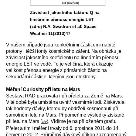
Závislost jakostního faktoru Q na
lineárním přenosu energie LET
(zdroj N.A. Swadron et al: Space
Weather 11(2013)47
V našem případě jsou konkrétními částicemi nabité
protony i těžší ionty kosmického záření. Na obrázku je
závislost jakostního koeficientu na lineárním přenosu
energie LET ve vodě. To je veličina, která ukazuje
velikost přenosu energie z primárních částic na
sekundární částice, kterými jsou elektrony.
Měření Curiosity při letu na Mars
Sestava RAD pracovala i při přeletu za Země na Mars.
V té době byla umístěna uvnitř vesmírné lodi. Získávala
tak hodnoty dávky, kterou by obdrželi kosmonauti při
samotném letu na Mars. Připomeňme výsledky získané
při letu na Mars (
). Vidíme je na přiloženém grafu.
zde
Přelet a tím i měření trvaly od 6. prosince 2011 do 14.
července 2012. Průměrný dávkový příkon zaznamenaný