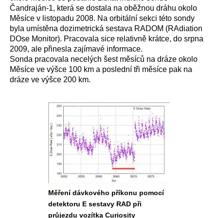
Čandraján-1, která se dostala na oběžnou dráhu okolo
Měsíce v listopadu 2008. Na orbitální sekci této sondy
byla umístěna dozimetrická sestava RADOM (
RAdiation
DOse Monitor
). Pracovala sice relativně krátce, do srpna
2009, ale přinesla zajímavé informace.
Sonda pracovala necelých šest měsíců na dráze okolo
Měsíce ve výšce 100 km a poslední tři měsíce pak na
dráze ve výšce 200 km.
Měření dávkového příkonu pomocí
detektoru E sestavy RAD při
průjezdu vozítka Curiosity