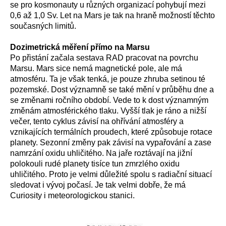
se pro kosmonauty u různých organizací pohybují mezi
0,6 až 1,0 Sv. Let na Mars je tak na hraně možností těchto
současných limitů.
Dozimetrická měření přímo na Marsu
Po přistání začala sestava RAD pracovat na povrchu
Marsu. Mars sice nemá magnetické pole, ale má
atmosféru. Ta je však tenká, je pouze zhruba setinou té
pozemské. Dost významně se také mění v průběhu dne a
se změnami ročního období. Vede to k dost významným
změnám atmosférického tlaku. Vyšší tlak je ráno a nižší
večer, tento cyklus závisí na ohřívání atmosféry a
vznikajících termálních proudech, které způsobuje rotace
planety. Sezonní změny pak závisí na vypařování a zase
namrzání oxidu uhličitého. Na jaře roztávají na jižní
polokouli rudé planety tisíce tun zmrzlého oxidu
uhličitého. Proto je velmi důležité spolu s radiační situací
sledovat i vývoj počasí. Je tak velmi dobře, že má
Curiosity i meteorologickou stanici.