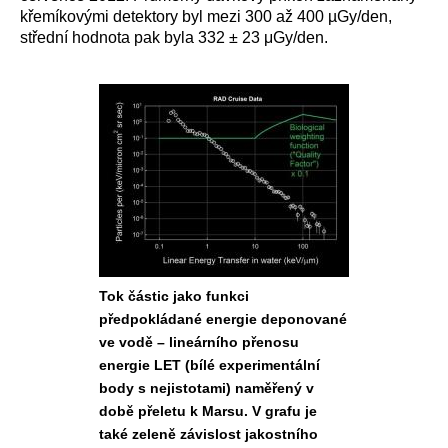
křemíkovými detektory byl mezi 300 až 400 µGy/den,
střední hodnota pak byla 332
± 23 μGy/d
en.
Tok částic jako funkci
předpokládané energie deponované
ve vodě – lineárního přenosu
energie LET (bílé experimentální
body s nejistotami) naměřený v
době přeletu k Marsu. V grafu je
také zeleně závislost jakostního