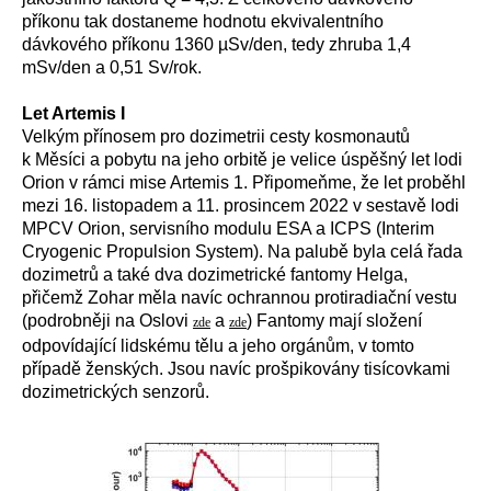
příkonu tak dostaneme hodnotu ekvivalentního
dávkového příkonu 1360 µSv/den, tedy zhruba 1,4
mSv/den a 0,51 Sv/rok.
Let Artemis I
Velkým přínosem pro dozimetrii cesty kosmonautů
k Měsíci a pobytu na jeho orbitě je velice úspěšný let lodi
Orion v rámci mise Artemis 1. Připomeňme, že let proběhl
mezi 16. listopadem a 11. prosincem 2022 v sestavě lodi
MPCV Orion, servisního modulu ESA a ICPS
(Interim
Cryogenic Propulsion System).
Na palubě byla celá řada
dozimetrů a také dva dozimetrické fantomy Helga,
přičemž Zohar měla navíc ochrannou protiradiační vestu
(podrobněji na Oslovi
a
) Fantomy mají složení
zde
zde
odpovídající lidskému tělu a jeho orgánům, v tomto
případě ženských. Jsou navíc prošpikovány tisícovkami
dozimetrických senzorů.