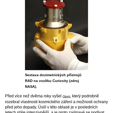
Sestava dozimetrických přístrojů
RAD na vozítku Curiosity (zdroj
NASA).
Před více než dvěma roky vyšel
, který podrobně
článek
rozebral vlastnosti kosmického záření a možnosti ochrany
před jeho dopady. Úsilí v této oblasti je v posledních
letech stále intenzivnější, a je proto zajímavé se podívat