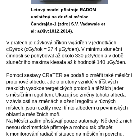
Letový model přístroje RADOM
umístěný na družici měsíce
Čandraján-1 (zdroj S.V. Vadawale et
al: arXiv:1012.2014).
V grafech je dávkový příkon vyjádřen v jednotkách
cGy/rok (cGy/rok = 27,4 µGy/den). V minimu sluneční
činnosti se pohyboval až okolo 330 µGy/den a v době
slunečního maxima klesala až k hodnotě 140 µGy/den.
Pomocí sestavy CRaTER se podařilo změřit také měsíční
protonové albedo. Jde o protony vzniklé v tříštivých
reakcích vysokoenergetických protonů a těžších jader
s měsíčním regolitem. Ukazují se změny tohoto albeda
v závislosti na změnách složení regolitu v různých
místech, jsou rozdíly mezi tímto albedem u pevninských
oblastí a měsíčních moří.
Na Měsíci zatím přistávají pouze automaty. Některé z nich
nesou dozimetrické přístroje a mohou tak přispět
k monitorování radiační situace na měsíčním povrchu.