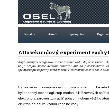
Redakce
Autoři
Spolupráce
Registrac
Attosekundový experiment zachyt
Když ionizující rentgenové záření zasáhne vodu, dojde ke změně „cho
že je nebylo možné detailně studovat ani na pikosekundové ča
spektroskopie kapaliny, která zobrazí elektrony na časové škále atto
Fyzika se až překvapivě často prolíná s uměním. Dokládá t
byl podobný technologii stop-motion, čili fázovaných snímků
elektronu a zároveň „zmrazili“ pohyb mnohem většího ato
elektron obíhal ve vzorku kapalné vody.