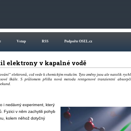
e
Vstup
RSS
Podpořte OSEL.cz
il elektrony v kapalné vodě
vání“ elektronů, což vede k chemickým reakcím. Tyto změny jsou ale natolik rychl
sové škále. S průlomem přišla nová metoda rentgenové tranzientní absorpč
sekund.
o i nedávný experiment, který
. Fyzici v něm zachytili pohyb
mu, kolem něhož dotyčný