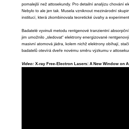
pomalejší než attosekundy. Pro detailní analýzu chování ele
Nebylo to ale jen tak. Musela vzniknout mezinárodní skupi
institucí, která zkombinovala teoretické úvahy a experiment
Badatelé vyvinuli metodu rentgenové tranzientní absorpční
jim umožnilo „sledovat“ elektrony energizované rentgenový
masivní atomová jádra, kolem nichž elektrony obíhají, stačí
badatelů otevírá dveře novému směru výzkumu v attoseku
Video:
X-ray Free-Electron Lasers: A New Window on 