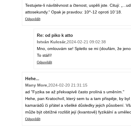
Testujete-li návštěvnost a čtenost, uspěli jste. Cituji: „..
attosekundy.“ Opak je pravdou: 10^-12 oproti 10⁻18.
Odpovědět
Re: od piko k atto
István Kulcsár
,
2024-02-21 09:02:38
Mno, omlouvám se! Spletlo se mi (doufám, že jenom
To stáří!
Odpovědět
Hehe...
Many More
,
2024-02-20 21:31:15
ad "Fyzika se až překvapivě často prolíná s uměním."
Hehe, pan Kratochvíl, který sem tu a tam přispěje, by byl
kamarádů či přátel a všeliké důsledky jejich působení. 
může být obtížné rozlišit její (kvantově) fyzikální a uměl
Odpovědět