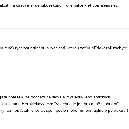
.události na časové škále pikosekund. To je milionkrát pomalejší než
 mně) rychlost průběhu s rychlostí, kterou zatím NEdokázali zachytit.
 jistě potěšen, že dochází na slova a myšlenky jeho antických
Však u známé Hérakleitovy teze "Všechno je jen hra ohně s ohněm"
ecký rozměr. A tak to je, alespoň podle mého mínění, úplně v pořádku :-)