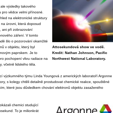
 ale výsledky takového
u pro vědce velmi přínosné.
hled na elektronické struktury
 na úrovni, která doposud
 ani při zobrazování
enového záření. V tomto
adě šlo o pozorování okamžité
nů v objektu, který byl
Attosekundová show ve vodě.
novým paprskem. Je to
Kredit: Nathan Johnson, Pacific
ro pochopení vlivu radiace na
Northwest National Laboratory.
, včetně lidského těla.
cí výzkumného týmu Linda Youngová z amerických laboratoří Argonne
ory, s kolegy chtěli detailně prostudovat chemické reakce, spouštěné
ním, které jsou důsledkem chování elektronů objektu zasaženého
kázali chemici studující
osekund. To je milionkrát