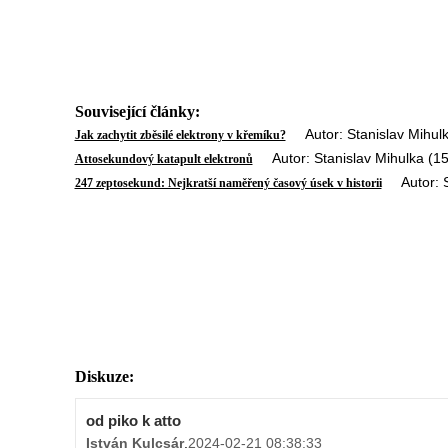
Související články:
Autor: Stanislav Mihulk
Jak zachytit zběsilé elektrony v křemíku?
Autor: Stanislav Mihulka (15
Attosekundový katapult elektronů
Autor: St
247 zeptosekund: Nejkratší naměřený časový úsek v historii
Diskuze:
od piko k atto
István Kulcsár
,
2024-02-21 08:38:33