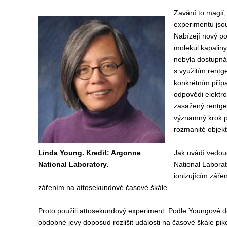
Zavání to magií,
experimentu jso
Nabízejí nový po
molekul kapaliny
nebyla dostupná,
s využitím rentg
konkrétním příp
odpovědi elektro
zasažený rentge
významný krok p
rozmanité objekty
Linda Young. Kredit: Argonne
Jak uvádí vedou
National Laboratory.
National Laborat
ionizujícím záře
zářením na attosekundové časové škále.
Proto použili attosekundový experiment. P
odle Youngové do
obdobné jevy doposud rozlišit události na časové škále pik