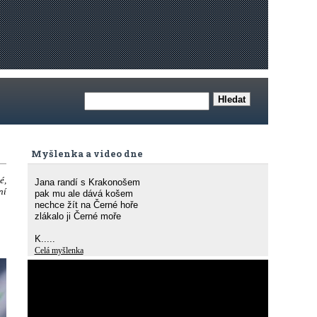
Myšlenka a video dne
é,
Jana randí s Krakonošem
ní
pak mu ale dává košem
nechce žít na Černé hoře
zlákalo ji Černé moře
K.....
Celá myšlenka