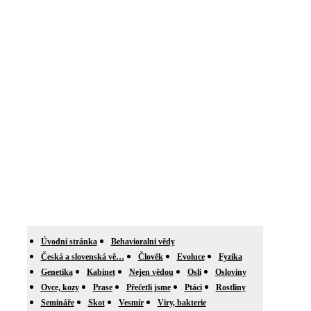
Úvodní stránka
Behavioralni vědy
Česká a slovenská vě…
Člověk
Evoluce
Fyzika
Genetika
Kabinet
Nejen vědou
Osli
Osloviny
Ovce, kozy
Prase
Přečetli jsme
Ptáci
Rostliny
Semináře
Skot
Vesmír
Viry, bakterie