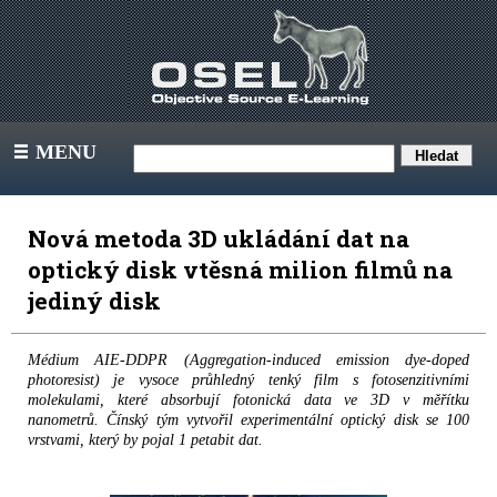
MENU
III
Nová metoda 3D ukládání dat na
optický disk vtěsná milion filmů na
jediný disk
Médium AIE-DDPR (Aggregation-induced emission dye-doped
photoresist) je vysoce průhledný tenký film s fotosenzitivními
molekulami, které absorbují fotonická data ve 3D v měřítku
nanometrů. Čínský tým vytvořil experimentální optický disk se 100
vrstvami, který by pojal 1 petabit dat.