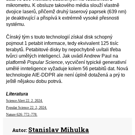
mikrometru. K obsluze takového média slouží vlastně
dvojice laserů, přičemž druhý laserový paprsek (639 nm)
je deaktivující a přispívá k extrémně vysoké přesnosti
systému.
Čínský tým s touto technologií získal disk schopný
pojmout 1 petabit informace, tedy ekvivalent 125 tisíc
terabytů. Petabitové disky by nepochybně uvítali třeba
tvůrci umělých inteligencí. Jak uvádí Andrew Paul na
platformě
Popular Science
, vycvičení typické generativní
umělé innteligence vyžaduje kolem 56 petabitů dat. Nová
technologie AIE-DDPR ale není úplně dotažená a prý to
ještě nějakou dobu potrvá.
Literatura
Science Alert 22. 2. 2024.
Popular Science 22. 2, 2024.
Nature 626: 772–778.
Stanislav Mihulka
Autor: