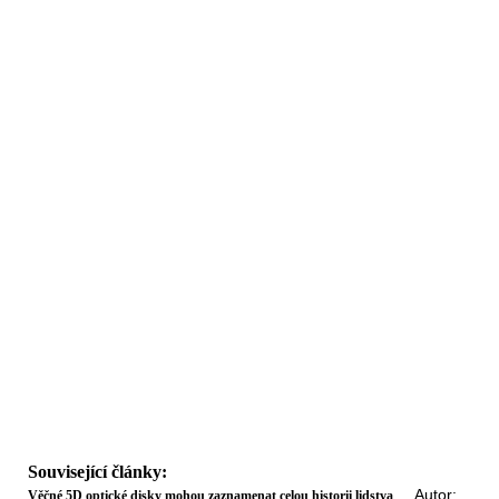
Související články:
Autor:
Věčné 5D optické disky mohou zaznamenat celou historii lidstva