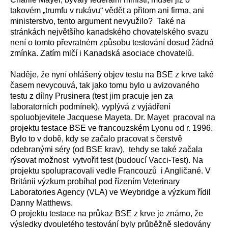
takovém „trumfu v rukávu“ vědět a přitom ani firma, ani
ministerstvo, tento argument nevyužilo? Také na
stránkách největšího kanadského chovatelského svazu
není o tomto převratném způsobu testování dosud žádná
zmínka. Zatím mlčí i Kanadská asociace chovatelů.
Naděje, že nyní ohlášený objev testu na BSE z krve také
časem nevycouvá, tak jako tomu bylo u avizovaného
testu z dílny Prusinera (test jim pracuje jen za
laboratorních podmínek), vyplývá z vyjádření
spoluobjevitele Jacquese Mayeta. Dr. Mayet pracoval na
projektu testace BSE ve francouzském Lyonu od r. 1996.
Bylo to v době, kdy se začalo pracovat s čerstvě
odebranými séry (od BSE krav), tehdy se také začala
rýsovat možnost vytvořit test (budoucí Vacci-Test). Na
projektu spolupracovali vedle Francouzů i Angličané. V
Británii výzkum probíhal pod řízením Veterinary
Laboratories Agency (VLA) ve Weybridge a výzkum řídil
Danny Matthews.
O projektu testace na průkaz BSE z krve je známo, že
výsledky dvouletého testování byly průběžně sledovány