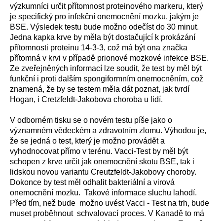
výzkumníci určit přítomnost proteinového markeru, který
je specifický pro infekční onemocnění mozku, jakým je
BSE. Výsledek testu bude možno odečíst do 30 minut.
Jedna kapka krve by měla být dostačující k prokázání
přítomnosti proteinu 14-3-3, což má být ona značka
přítomná v krvi v případě prionové mozkové infekce BSE.
Ze zveřejněných informací lze soudit, že test by měl být
funkční i proti dalším spongiformním onemocněním, což
znamená, že by se testem měla dát poznat, jak tvrdí
Hogan, i Cretzfeldt-Jakobova choroba u lidí.
V odborném tisku se o novém testu píše jako o
významném vědeckém a zdravotním zlomu. Výhodou je,
že se jedná o test, který je možno provádět a
vyhodnocovat přímo v terénu. Vacci-Test by měl být
schopen z krve určit jak onemocnění skotu BSE, tak i
lidskou novou variantu Creutzfeldt-Jakobovy choroby.
Dokonce by test měl odhalit bakteriální a virová
onemocnění mozku. Takové informace sluchu lahodí.
Před tím, než bude možno uvést Vacci - Test na trh, bude
muset proběhnout schvalovací proces. V Kanadě to má