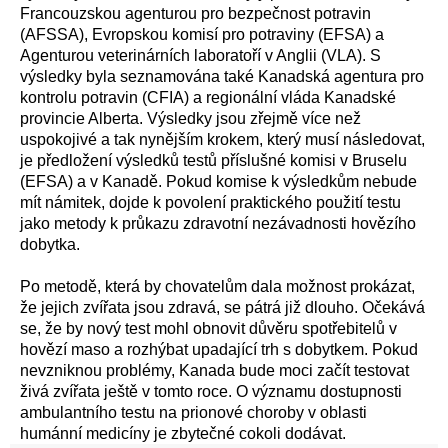
Francouzskou agenturou pro bezpečnost potravin
(AFSSA), Evropskou komisí pro potraviny (EFSA) a
Agenturou veterinárních laboratoří v Anglii (VLA). S
výsledky byla seznamována také Kanadská agentura pro
kontrolu potravin (CFIA) a regionální vláda Kanadské
provincie Alberta. Výsledky jsou zřejmě více než
uspokojivé a tak nynějším krokem, který musí následovat,
je předložení výsledků testů příslušné komisi v Bruselu
(EFSA) a v Kanadě. Pokud komise k výsledkům nebude
mít námitek, dojde k povolení praktického použití testu
jako metody k průkazu zdravotní nezávadnosti hovězího
dobytka.
Po metodě, která by chovatelům dala možnost prokázat,
že jejich zvířata jsou zdravá, se pátrá již dlouho. Očekává
se, že by nový test mohl obnovit důvěru spotřebitelů v
hovězí maso a rozhýbat upadající trh s dobytkem. Pokud
nevzniknou problémy, Kanada bude moci začít testovat
živá zvířata ještě v tomto roce. O významu dostupnosti
ambulantního testu na prionové choroby v oblasti
humánní medicíny je zbytečné cokoli dodávat.