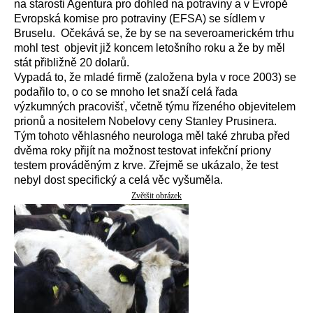
na starosti Agentura pro dohled na potraviny a v Evropě
Evropská komise pro potraviny (EFSA) se sídlem v
Bruselu. Očekává se, že by se na severoamerickém trhu
mohl test objevit již koncem letošního roku a že by měl
stát přibližně 20 dolarů.
Vypadá to, že mladé firmě (založena byla v roce 2003) se
podařilo to, o co se mnoho let snaží celá řada
výzkumných pracovišť, včetně týmu řízeného objevitelem
prionů a nositelem Nobelovy ceny Stanley Prusinera.
Tým tohoto věhlasného neurologa měl také zhruba před
dvěma roky přijít na možnost testovat infekční priony
testem prováděným z krve. Zřejmě se ukázalo, že test
nebyl dost specifický a celá věc vyšuměla.
Zvětšit obrázek