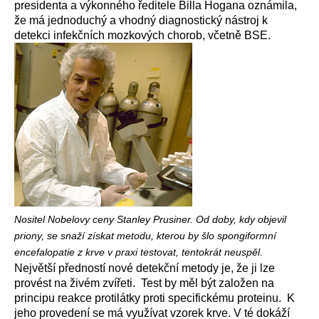
presidenta a výkonného ředitele Billa Hogana oznámila,
že má jednoduchý a vhodný diagnostický nástroj k
detekci infekčních mozkových chorob, včetně BSE.
Nositel Nobelovy ceny Stanley Prusiner. Od doby, kdy objevil
priony, se snaží získat metodu, kterou by šlo spongiformní
encefalopatie z krve v praxi testovat, tentokrát neuspěl.
Největší předností nové detekční metody je, že ji lze
provést na živém zvířeti. Test by měl být založen na
principu reakce protilátky proti specifickému proteinu. K
jeho provedení se má využívat vzorek krve. V té dokáží