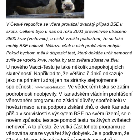
V České republice se včera prokázal dvacátý případ BSE u
skotu. Celkem bylo u nás od roku 2001 preventivně utraceno
3500 krav (vrstevnic), u nichž vzniklo podezření, že se také
mohly BSE nakazit. Nákaza však u nich prokázána nebyla.
Pokud bychom měli k dispozici test, který dokáže určit nemocné
zvíře ze vzorku krve, mohla by tato zvířata zůstat na živu.
U nového Vacci-Testu je také několik znepokojujících
skutečností. Například to, že většina článků odkazuje
jako na primární zdroj jen na stránky stejnojmenné
společnosti:
. Ve vědeckém tisku se zatím
www.vacci-test.com
podrobnosti neobjevily. V kanadském vládním prohlášení
věnovaném programu na získání důvěry spotřebitelů v
hovězí maso, a na podporu získání trhů, o které Kanada
přišla v souvislosti s výskytem BSE na svém území, se o
novém způsobu testace pomocí testu na živých zvířatech
nehovoří. A to přesto, že velká část tohoto programu je
věnována snaze vyvážet živý dobytek. Je s podivem, že
Charlie Mayer, bývalý federální ministr, musel již o