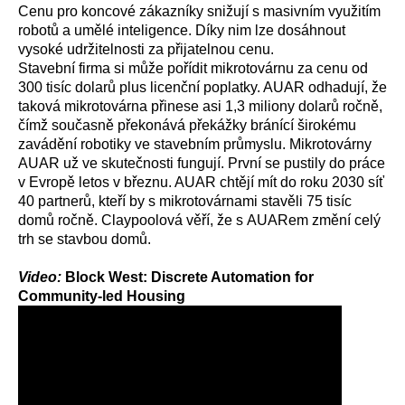
Cenu pro koncové zákazníky snižují s masivním využitím
robotů a umělé inteligence. Díky nim lze dosáhnout
vysoké udržitelnosti za přijatelnou cenu.
Stavební firma si může pořídit mikrotovárnu za cenu od
300 tisíc dolarů plus licenční poplatky. AUAR odhadují, že
taková mikrotovárna přinese asi 1,3 miliony dolarů ročně,
čímž současně překonává překážky bránící širokému
zavádění robotiky ve stavebním průmyslu. Mikrotovárny
AUAR už ve skutečnosti fungují. První se pustily do práce
v Evropě letos v březnu. AUAR chtějí mít do roku 2030 síť
40 partnerů, kteří by s mikrotovárnami stavěli 75 tisíc
domů ročně. Claypoolová věří, že s AUARem změní celý
trh se stavbou domů.
Video:
Block West: Discrete Automation for
Community-led Housing