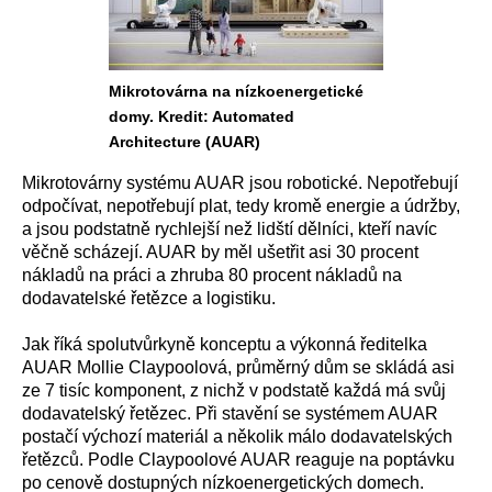
Mikrotovárna na nízkoenergetické
domy. Kredit: Automated
Architecture (AUAR)
Mikrotovárny systému AUAR jsou robotické. Nepotřebují
odpočívat, nepotřebují plat, tedy kromě energie a údržby,
a jsou podstatně rychlejší než lidští dělníci, kteří navíc
věčně scházejí. AUAR by měl ušetřit asi 30 procent
nákladů na práci a zhruba 80 procent nákladů na
dodavatelské řetězce a logistiku.
Jak říká spolutvůrkyně konceptu a výkonná ředitelka
AUAR Mollie Claypoolová, průměrný dům se skládá asi
ze 7 tisíc komponent, z nichž v podstatě každá má svůj
dodavatelský řetězec. Při stavění se systémem AUAR
postačí výchozí materiál a několik málo dodavatelských
řetězců. Podle Claypoolové AUAR reaguje na poptávku
po cenově dostupných nízkoenergetických domech.