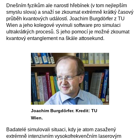
Dnešním fyzikům ale narostl hřebínek (v tom nejlepším
smyslu slova) a snaží se zkoumat extrémně krátký časový
průběh kvantových událostí. Joachim Burgdörfer z TU
Wien a jeho kolegové vyvinuli software pro simulaci
ultrakrátkých procesů. S jeho pomocí je možné zkoumat
kvantový entanglement na škále attosekund.
Joachim Burgdörfer. Kredit: TU
Wien.
Badatelé simulovali situaci, kdy je atom zasažený
extrémně intenzivním vysokofrekvenčním laserovým