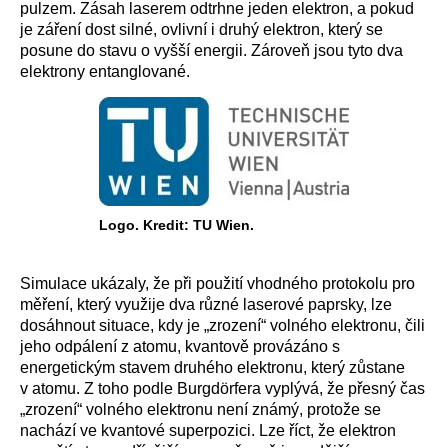
pulzem. Zásah laserem odtrhne jeden elektron, a pokud
je záření dost silné, ovlivní i druhý elektron, který se
posune do stavu o vyšší energii. Zároveň jsou tyto dva
elektrony entanglované.
Logo. Kredit: TU Wien.
Simulace ukázaly, že při použití vhodného protokolu pro
měření, který využije dva různé laserové paprsky, lze
dosáhnout situace, kdy je „zrození“ volného elektronu, čili
jeho odpálení z atomu, kvantově provázáno s
energetickým stavem druhého elektronu, který zůstane
v atomu. Z toho podle Burgdörfera vyplývá, že přesný čas
„zrození“ volného elektronu není známý, protože se
nachází ve kvantové superpozici. Lze říct, že elektron