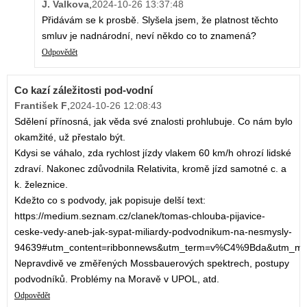
J. Valkova
,
2024-10-26 13:37:48
Přidávám se k prosbě. Slyšela jsem, že platnost těchto
smluv je nadnárodní, neví někdo co to znamená?
Odpovědět
Co kazí záležitosti pod-vodní
František F
,
2024-10-26 12:08:43
Sdělení přínosná, jak věda své znalosti prohlubuje. Co nám bylo
okamžité, už přestalo být.
Kdysi se váhalo, zda rychlost jízdy vlakem 60 km/h ohrozí lidské
zdraví. Nakonec zdůvodnila Relativita, kromě jízd samotné c. a
k. železnice.
Kdežto co s podvody, jak popisuje delší text:
https://medium.seznam.cz/clanek/tomas-chlouba-pijavice-
ceske-vedy-aneb-jak-sypat-miliardy-podvodnikum-na-nesmysly-
94639#utm_content=ribbonnews&utm_term=v%C4%9Bda&utm_med
Nepravdivě ve změřených Mossbauerových spektrech, postupy
podvodníků. Problémy na Moravě v UPOL, atd.
Odpovědět