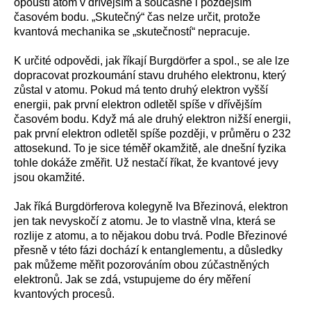
opouští atom v dřívějším a současně i pozdějším
časovém bodu. „Skutečný“ čas nelze určit, protože
kvantová mechanika se „skutečností“ nepracuje.
K určité odpovědi, jak říkají Burgdörfer a spol., se ale lze
dopracovat prozkoumání stavu druhého elektronu, který
zůstal v atomu. Pokud má tento druhý elektron vyšší
energii, pak první elektron odletěl spíše v dřívějším
časovém bodu. Když má ale druhý elektron nižší energii,
pak první elektron odletěl spíše později, v průměru o 232
attosekund. To je sice téměř okamžitě, ale dnešní fyzika
tohle dokáže změřit. Už nestačí říkat, že kvantové jevy
jsou okamžité.
Jak říká Burgdörferova kolegyně Iva Březinová, elektron
jen tak nevyskočí z atomu. Je to vlastně vlna, která se
rozlije z atomu, a to nějakou dobu trvá. Podle Březinové
přesně v této fázi dochází k entanglementu, a důsledky
pak můžeme měřit pozorováním obou zúčastněných
elektronů. Jak se zdá, vstupujeme do éry měření
kvantových procesů.