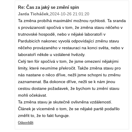
Re: Čas za jaký se změní spin
Jarda Ticháček
,
2024-10-26 21:01:20
Ta změna probíhá maximální možnou rychlosti. Ta sranda
s provázaností spočívá v tom, že změna stavu něčeho v
trutnovské hospodě, nebo v nějaké laboratoři v
Pardubicích nakonec vyvolá odpovídající změnu stavu
něčeho provázaného v restauraci na konci světa, nebo v
laboratoří někde u vzdálené hvězdy.
Celý ten fór spočívá v tom, že jsme omezení nějakými
limity, které neumíme překročit. Takže změna stavu pro
nás nastane o něco dříve, nežli jsme schopni tu změnu
zaznamenat. Ba dokonce dříve, nežli se k nám jinou
cestou dostane požadavek, že bychom tu změní stavu
mohli očekávat.
Ta změna stavu je skutečně ovlivněna vzdáleností.
Článek je víceméně o tom, že se nějaké partě podařilo
změřit to, že to fakt funguje.
Odpovědět