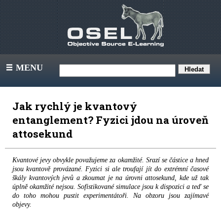
MENU
III
Jak rychlý je kvantový
entanglement? Fyzici jdou na úroveň
attosekund
Kvantové jevy obvykle považujeme za okamžité. Srazí se částice a hned
jsou kvantově provázané. Fyzici si ale troufají jít do extrémní časové
škály kvantových jevů a zkoumat je na úrovni attosekund, kde už tak
úplně okamžité nejsou. Sofistikované simulace jsou k dispozici a teď se
do toho mohou pustit experimentátoři. Na obzoru jsou zajímavé
objevy.