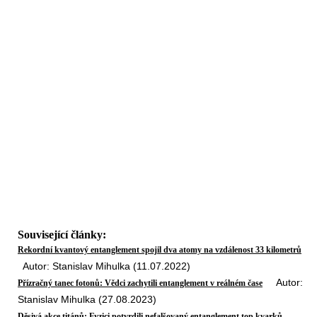
Související články:
Rekordní kvantový entanglement spojil dva atomy na vzdálenost 33 kilometrů
Autor: Stanislav Mihulka (11.07.2022)
Autor:
Přízračný tanec fotonů: Vědci zachytili entanglement v reálném čase
Stanislav Mihulka (27.08.2023)
Děsivá akce titánů: Fyzici potvrdili nefalšovaný entanglement top kvarků