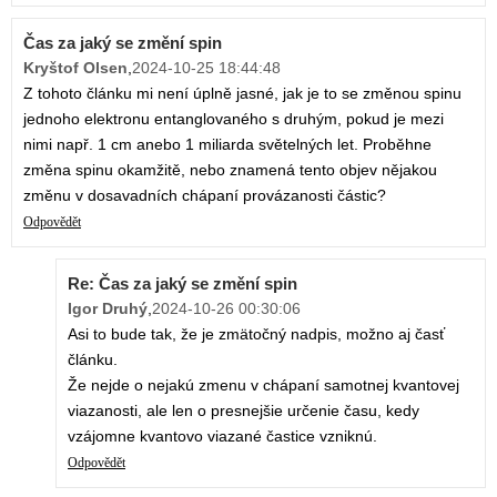
Čas za jaký se změní spin
Kryštof Olsen
,
2024-10-25 18:44:48
Z tohoto článku mi není úplně jasné, jak je to se změnou spinu
jednoho elektronu entanglovaného s druhým, pokud je mezi
nimi např. 1 cm anebo 1 miliarda světelných let. Proběhne
změna spinu okamžitě, nebo znamená tento objev nějakou
změnu v dosavadních chápaní provázanosti částic?
Odpovědět
Re: Čas za jaký se změní spin
Igor Druhý
,
2024-10-26 00:30:06
Asi to bude tak, že je zmätočný nadpis, možno aj časť
článku.
Že nejde o nejakú zmenu v chápaní samotnej kvantovej
viazanosti, ale len o presnejšie určenie času, kedy
vzájomne kvantovo viazané častice vzniknú.
Odpovědět