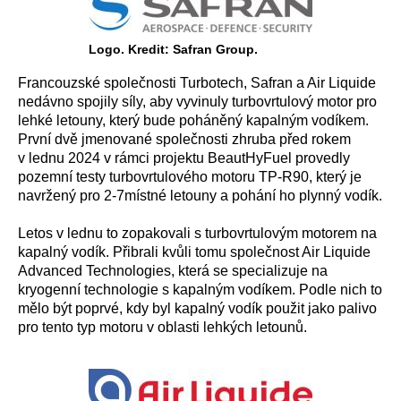
Logo. Kredit: Safran Group.
Francouzské společnosti Turbotech, Safran a Air Liquide
nedávno spojily síly, aby vyvinuly turbovrtulový motor pro
lehké letouny, který bude poháněný kapalným vodíkem.
První dvě jmenované společnosti zhruba před rokem
v lednu 2024 v rámci projektu BeautHyFuel provedly
pozemní testy turbovrtulového motoru TP-R90, který je
navržený pro 2-7místné letouny a pohání ho plynný vodík.
Letos v lednu to zopakovali s turbovrtulovým motorem na
kapalný vodík. Přibrali kvůli tomu společnost Air Liquide
Advanced Technologies, která se specializuje na
kryogenní technologie s kapalným vodíkem. Podle nich to
mělo být poprvé, kdy byl kapalný vodík použit jako palivo
pro tento typ motoru v oblasti lehkých letounů.