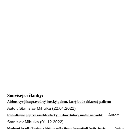
Související články:
Airbus vyvíjí supravodivý letecký pohon, který bude chlazený palivem
Autor: Stanislav Mihulka (22.04.2021)
Autor:
Rolls-Royce poprvé zažehli letecký turbovrtulový motor na vodík
Stanislav Mihulka (01.12.2022)
Autor:
Moderní letadla Boeing a Airbus měla životní prostředí šetřit, jenže…