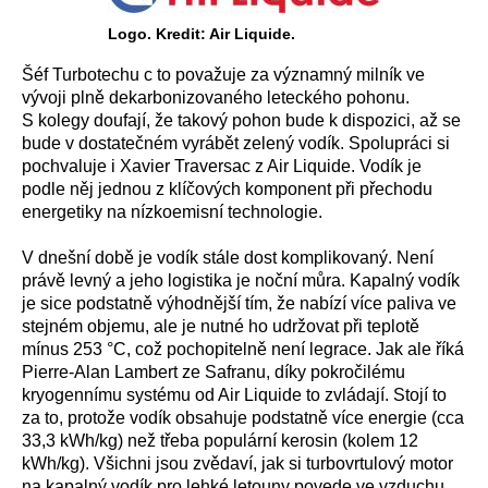
Logo. Kredit: Air Liquide.
Šéf Turbotechu c to považuje za významný milník ve
vývoji plně dekarbonizovaného leteckého pohonu.
S kolegy doufají, že takový pohon bude k dispozici, až se
bude v dostatečném vyrábět zelený vodík. Spolupráci si
pochvaluje i Xavier Traversac z Air Liquide. Vodík je
podle něj jednou z klíčových komponent při přechodu
energetiky na nízkoemisní technologie.
V dnešní době je vodík stále dost komplikovaný. Není
právě levný a jeho logistika je noční můra. Kapalný vodík
je sice podstatně výhodnější tím, že nabízí více paliva ve
stejném objemu, ale je nutné ho udržovat při teplotě
mínus 253 °C, což pochopitelně není legrace. Jak ale říká
Pierre-Alan Lambert ze Safranu, díky pokročilému
kryogennímu systému od Air Liquide to zvládají. Stojí to
za to, protože vodík obsahuje podstatně více energie (cca
33,3 kWh/kg) než třeba populární kerosin (kolem 12
kWh/kg). Všichni jsou zvědaví, jak si turbovrtulový motor
na kapalný vodík pro lehké letouny povede ve vzduchu.