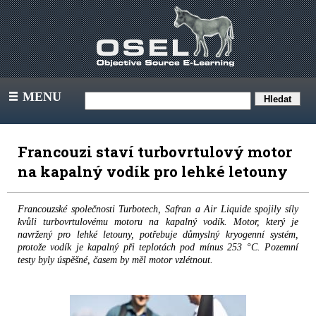
MENU
III
Francouzi staví turbovrtulový motor
na kapalný vodík pro lehké letouny
Francouzské společnosti Turbotech, Safran a Air Liquide spojily síly
kvůli turbovrtulovému motoru na kapalný vodík. Motor, který je
navržený pro lehké letouny, potřebuje důmyslný kryogenní systém,
protože vodík je kapalný při teplotách pod mínus 253 °C. Pozemní
testy byly úspěšné, časem by měl motor vzlétnout.