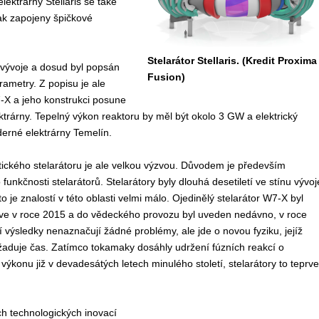
ktrárny Stellaris se také
tak zapojeny špičkové
Stelarátor Stellaris. (Kredit Proxima
u vývoje a dosud byl popsán
Fusion)
ametry. Z popisu je ale
-X a jeho konstrukci posune
ktrárny. Tepelný výkon reaktoru by měl být okolo 3 GW a elektrický
derné elektrárny Temelín.
ického stelarátoru je ale velkou výzvou. Důvodem je především
funkčnosti stelarátorů. Stelarátory byly dlouhá desetiletí ve stínu vývoj
 je znalostí v této oblasti velmi málo. Ojedinělý stelarátor W7-X byl
ve v roce 2015 a do vědeckého provozu byl uveden nedávno, v roce
výsledky nenaznačují žádné problémy, ale jde o novou fyziku, jejíž
aduje čas. Zatímco tokamaky dosáhly udržení fúzních reakcí o
ýkonu již v devadesátých letech minulého století, stelarátory to teprve
h technologických inovací