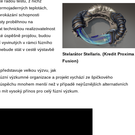
ě řadou testů, z nichž
termojaderných teplotách,
prokázání schopnosti
esty proběhnou na
 technickou realizovatelnost
aké úspěšně projdou, budou
 vyvinutých v rámci fúzního
nebude stát v cestě výstavbě
Stelarátor Stellaris. (Kredit Proxima
Fusion)
 představuje velkou výzvu, jak
 fúzní výzkumné organizace a projekt vychází ze špičkového
neúspěchu mnohem menší než v případě nejrůznějších alternativních
 mít vysoký přínos pro celý fúzní výzkum.