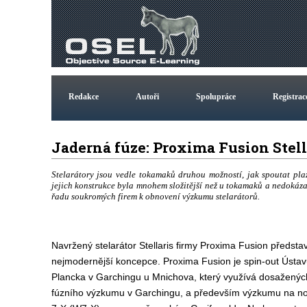
Redakce
Autoři
Spolupráce
Registrac
Jaderná fúze: Proxima Fusion Stell
Stelarátory jsou vedle tokamaků druhou možností, jak spoutat pl
jejich konstrukce byla mnohem složitější než u tokamaků a nedokázal
řadu soukromých firem k obnovení výzkumu stelarátorů.
Navržený stelarátor Stellaris firmy Proxima Fusion představ
nejmodernější koncepce. Proxima Fusion je spin-out Ústav
Plancka v Garchingu u Mnichova, který využívá dosaženýc
fúzního výzkumu v Garchingu, a především výzkumu na no