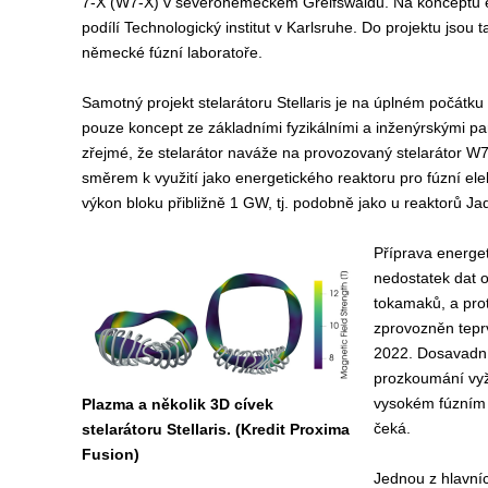
7-X (W7-X) v severoněmeckém Greifswaldu. Na konceptu ele
podílí Technologický institut v Karlsruhe. Do projektu jsou 
německé fúzní laboratoře.
Samotný projekt stelarátoru Stellaris je na úplném počátk
pouze koncept ze základními fyzikálními a inženýrskými par
zřejmé, že stelarátor naváže na provozovaný stelarátor W7
směrem k využití jako energetického reaktoru pro fúzní ele
výkon bloku přibližně 1 GW, tj. podobně jako u reaktorů Ja
Příprava energet
nedostatek dat o 
tokamaků, a proto
zprovozněn tepr
2022. Dosavadní 
prozkoumání vyž
vysokém fúzním v
Plazma a několik 3D cívek
čeká.
stelarátoru Stellaris. (Kredit Proxima
Fusion)
Jednou z hlavníc