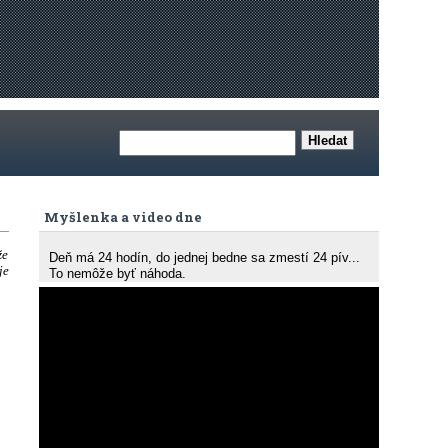
Myšlenka a video dne
že
Deň má 24 hodín, do jednej bedne sa zmestí 24 pív...
je
To nemôže byť náhoda.