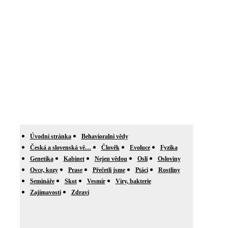
Úvodní stránka
Behavioralni vědy
Česká a slovenská vě…
Člověk
Evoluce
Fyzika
Genetika
Kabinet
Nejen vědou
Osli
Osloviny
Ovce, kozy
Prase
Přečetli jsme
Ptáci
Rostliny
Semináře
Skot
Vesmír
Viry, bakterie
Zajímavosti
Zdraví