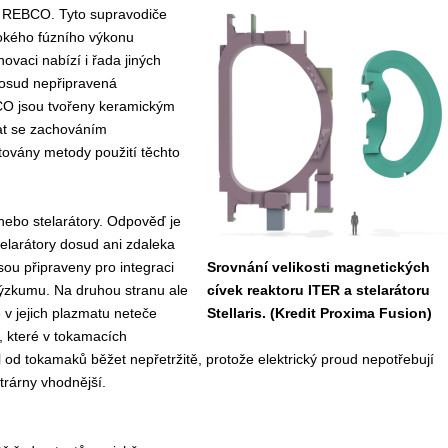
čů REBCO. Tyto supravodiče
okého fúzního výkonu
ovaci nabízí i řada jiných
dosud nepřipravená
CO jsou tvořeny keramickým
vat se zachováním
továny metody použití těchto
 nebo stelarátory. Odpověď je
elarátory dosud ani zdaleka
ou připraveny pro integraci
Srovnání velikosti magnetických
 výzkumu. Na druhou stranu ale
cívek reaktoru ITER a stelarátoru
 v jejich plazmatu neteče
Stellaris. (Kredit Proxima Fusion)
i, které v tokamacích
l od tokamaků běžet nepřetržitě, protože elektrický proud nepotřebují
trárny vhodnější.