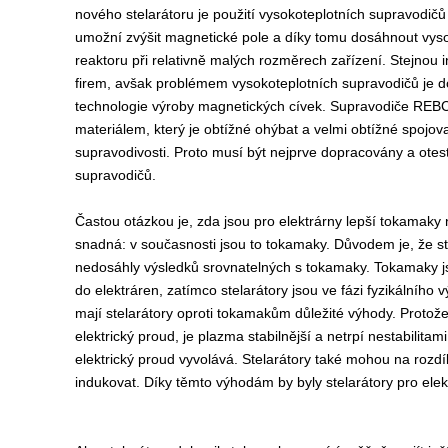
nového stelarátoru je použití vysokoteplotních supravodi
umožní zvýšit magnetické pole a díky tomu dosáhnout vys
reaktoru při relativně malých rozměrech zařízení. Stejnou in
firem, avšak problémem vysokoteplotních supravodičů je 
technologie výroby magnetických cívek. Supravodiče REB
materiálem, který je obtížné ohýbat a velmi obtížné spojo
supravodivosti. Proto musí být nejprve dopracovány a otes
supravodičů.
Častou otázkou je, zda jsou pro elektrárny lepší tokamaky
snadná: v současnosti jsou to tokamaky. Důvodem je, že st
nedosáhly výsledků srovnatelných s tokamaky. Tokamaky js
do elektráren, zatímco stelarátory jsou ve fázi fyzikálního
mají stelarátory oproti tokamakům důležité výhody. Protože
elektrický proud, je plazma stabilnější a netrpí nestabilitam
elektrický proud vyvolává. Stelarátory také mohou na rozdí
indukovat. Díky těmto výhodám by byly stelarátory pro elek