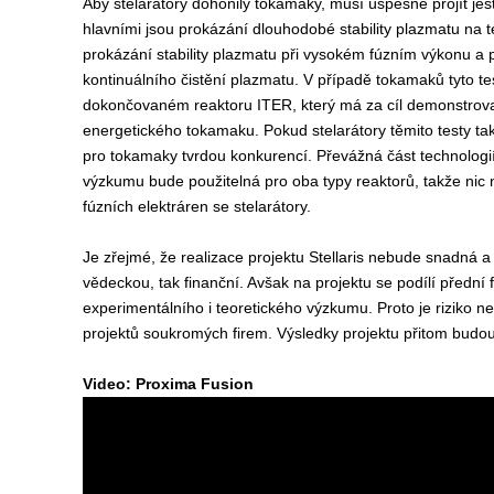
Aby stelarátory dohonily tokamaky, musí úspěšně projít ješt
hlavními jsou prokázání dlouhodobé stability plazmatu na 
prokázání stability plazmatu při vysokém fúzním výkonu a 
kontinuálního čistění plazmatu. V případě tokamaků tyto t
dokončovaném reaktoru ITER, který má za cíl demonstrovat
energetického tokamaku. Pokud stelarátory těmito testy t
pro tokamaky tvrdou konkurencí. Převážná část technologií
výzkumu bude použitelná pro oba typy reaktorů, takže nic 
fúzních elektráren se stelarátory.
Je zřejmé, že realizace projektu Stellaris nebude snadná a
vědeckou, tak finanční. Avšak na projektu se podílí přední
experimentálního i teoretického výzkumu. Proto je riziko 
projektů soukromých firem. Výsledky projektu přitom budou
Video: Proxima Fusion