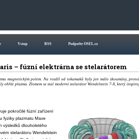
e
Vstup
RSS
Podpořte OSEL.cz
aris – fúzní elektrárna se stelarátorem
azma magnetickým polem. Na rozdíl od tokamaků byly jen málo zkoumány, proto
y ohřát plazma. Zlomem se stal moderní stelarátor Wendelstein 7-X, který inspiru
uje pokročilé fúzní zařízení
u fyziky plazmatu Maxe
h výsledků dlouholetého
vém stelarátoru Wendelstein