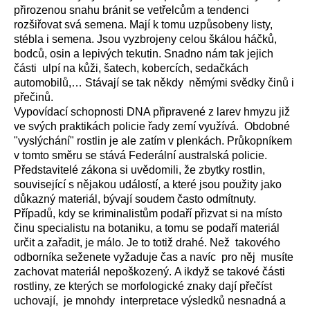
přirozenou snahu bránit se vetřelcům a tendenci
rozšiřovat svá semena. Mají k tomu uzpůsobeny listy,
stébla i semena. Jsou vyzbrojeny celou škálou háčků,
bodců, osin a lepivých tekutin. Snadno nám tak jejich
části ulpí na kůži, šatech, kobercích, sedačkách
automobilů,… Stávají se tak někdy němými svědky činů i
přečinů.
Vypovídací schopnosti DNA připravené z larev hmyzu již
ve svých praktikách policie řady zemí využívá. Obdobné
"vyslýchání" rostlin je ale zatím v plenkách. Průkopníkem
v tomto směru se stává Federální australská policie.
Představitelé zákona si uvědomili, že zbytky rostlin,
související s nějakou událostí, a které jsou použity jako
důkazný materiál, bývají soudem často odmítnuty.
Případů, kdy se kriminalistům podaří přizvat si na místo
činu specialistu na botaniku, a tomu se podaří materiál
určit a zařadit, je málo. Je to totiž drahé. Než takového
odborníka seženete vyžaduje čas a navíc pro něj musíte
zachovat materiál nepoškozený. A ikdyž se takové části
rostliny, ze kterých se morfologické znaky dají přečíst
uchovají, je mnohdy interpretace výsledků nesnadná a