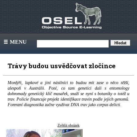
MENU
III
Trávy budou usvědčovat zločince
Mordýři, lapkové a jiní násilníci to budou mít zase o něco těžší,
alespoň v Austrálii. Poté, co tam genetici dali s entomology
dohromady genetický klíč masařek, snaží se nyní s botaniky o totéž u
trav. Policie financuje projekt identifikace travin podle jejich genomů.
Forenzní diagnostika začne využívat DNA trav jako corpus delicti.
Zvětšit obrázek