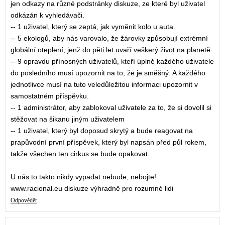
jen odkazy na různé podstránky diskuze, ze které byl uživatel
odkázán k vyhledávači.
-- 1 uživatel, který se zeptá, jak vyměnit kolo u auta.
-- 5 ekologů, aby nás varovalo, že žárovky způsobují extrémní
globální oteplení, jenž do pěti let uvaří veškerý život na planetě
-- 9 opravdu přínosných uživatelů, kteří úplně každého uživatele
do posledního musí upozornit na to, že je směšný. A každého
jednotlivce musí na tuto veledůležitou informaci upozornit v
samostatném příspěvku.
-- 1 administrátor, aby zablokoval uživatele za to, že si dovolil si
stěžovat na šikanu jiným uživatelem
-- 1 uživatel, který byl doposud skrytý a bude reagovat na
prapůvodní první příspěvek, který byl napsán před půl rokem,
takže všechen ten cirkus se bude opakovat.
U nás to takto nikdy vypadat nebude, nebojte!
www.racional.eu diskuze výhradně pro rozumné lidi
Odpovědět