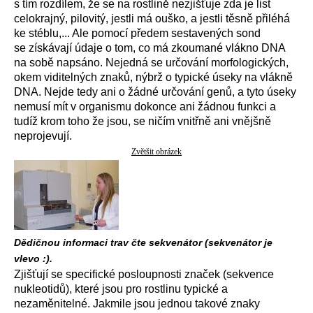
s tím rozdílem, že se na rostlině nezjišťuje zda je list
celokrajný, pilovitý, jestli má ouško, a jestli těsně přiléhá
ke stéblu,... Ale pomocí předem sestavených sond
se získávají údaje o tom, co má zkoumané vlákno DNA
na sobě napsáno. Nejedná se určování morfologických,
okem viditelných znaků, nýbrž o typické úseky na vlákně
DNA. Nejde tedy ani o žádné určování genů, a tyto úseky
nemusí mít v organismu dokonce ani žádnou funkci a
tudíž krom toho že jsou, se ničím vnitřně ani vnějšně
neprojevují.
Zvětšit obrázek
Dědičnou informaci trav čte sekvenátor (sekvenátor je
vlevo :).
Zjišťují se specifické posloupnosti značek (sekvence
nukleotidů), které jsou pro rostlinu typické a
nezaměnitelné. Jakmile jsou jednou takové znaky