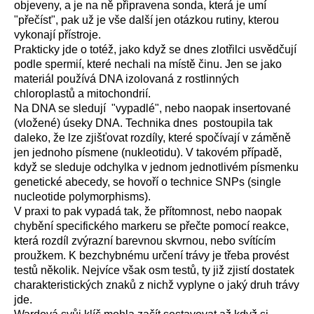
objeveny, a je na ně připravena sonda, která je umí
"přečíst", pak už je vše další jen otázkou rutiny, kterou
vykonají přístroje.
Prakticky jde o totéž, jako když se dnes zlotřilci usvědčují
podle spermií, které nechali na místě činu. Jen se jako
materiál používá DNA izolovaná z rostlinných
chloroplastů a mitochondrií.
Na DNA se sledují "vypadlé", nebo naopak insertované
(vložené) úseky DNA. Technika dnes postoupila tak
daleko, že lze zjišťovat rozdíly, které spočívají v záměně
jen jednoho písmene (nukleotidu). V takovém případě,
když se sleduje odchylka v jednom jednotlivém písmenku
genetické abecedy, se hovoří o technice SNPs (single
nucleotide polymorphisms).
V praxi to pak vypadá tak, že přítomnost, nebo naopak
chybění specifického markeru se přečte pomocí reakce,
která rozdíl zvýrazní barevnou skvrnou, nebo svítícím
proužkem. K bezchybnému určení trávy je třeba provést
testů několik. Nejvíce však osm testů, ty již zjistí dostatek
charakteristických znaků z nichž vyplyne o jaký druh trávy
jde.