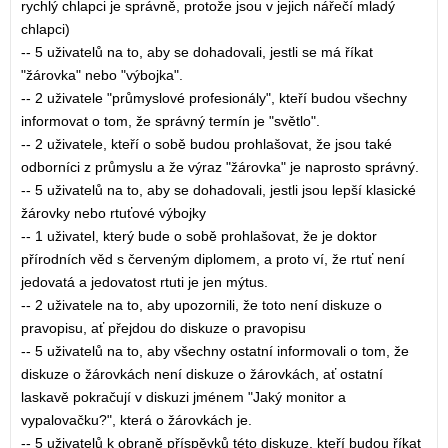
rychlý chlapci je správně, protože jsou v jejich nářečí mladý
chlapci)
-- 5 uživatelů na to, aby se dohadovali, jestli se má říkat
"žárovka" nebo "výbojka".
-- 2 uživatele "průmyslové profesionály", kteří budou všechny
informovat o tom, že správný termín je "světlo".
-- 2 uživatele, kteří o sobě budou prohlašovat, že jsou také
odborníci z průmyslu a že výraz "žárovka" je naprosto správný.
-- 5 uživatelů na to, aby se dohadovali, jestli jsou lepší klasické
žárovky nebo rtuťové výbojky
-- 1 uživatel, který bude o sobě prohlašovat, že je doktor
přírodních věd s červeným diplomem, a proto ví, že rtuť není
jedovatá a jedovatost rtuti je jen mýtus.
-- 2 uživatele na to, aby upozornili, že toto není diskuze o
pravopisu, ať přejdou do diskuze o pravopisu
-- 5 uživatelů na to, aby všechny ostatní informovali o tom, že
diskuze o žárovkách není diskuze o žárovkách, ať ostatní
laskavě pokračují v diskuzi jménem "Jaký monitor a
vypalovačku?", která o žárovkách je.
-- 5 uživatelů k obraně příspěvků této diskuze, kteří budou říkat