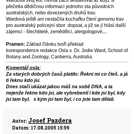
Wardová svůj klíč mohla začít sestavovat až když si
přečetla dědičnou informaci jednoho sta původních
australských, nebo dovezených druhů trav.
Wardová ještě ani nestačila kuchařku čtení genomu trav
pro australský policejní sbor dopsat, a již se jí hlásí další
zájemci - šlechtitelé, zemědělci, alergologové,...
Pramen:
Základ článku tvoří překlad
korespondence redakce Osla s Dr. Jodie Ward, School of
Botany and Zoology, Canberra, Australia.
Komentář osla:
Za starých dobrých časů platilo: Řekni mi co čteš, a já
ti řeknu kdo jsi.
Dnes stačí ukázat jakou máš na sobě DNA, a ta
nejenže řekne kdo jsi, ale vybrebentí i kde jsi byl, kdy
jsi tam byl, s kým jsi tam byl, i co jste tam dělali.
Josef Pazdera
Autor:
Datum:
17.08.2005 15:59