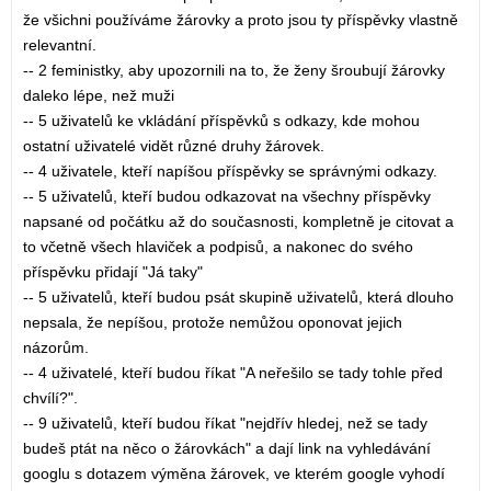
že všichni používáme žárovky a proto jsou ty příspěvky vlastně
relevantní.
-- 2 feministky, aby upozornili na to, že ženy šroubují žárovky
daleko lépe, než muži
-- 5 uživatelů ke vkládání příspěvků s odkazy, kde mohou
ostatní uživatelé vidět různé druhy žárovek.
-- 4 uživatele, kteří napíšou příspěvky se správnými odkazy.
-- 5 uživatelů, kteří budou odkazovat na všechny příspěvky
napsané od počátku až do současnosti, kompletně je citovat a
to včetně všech hlaviček a podpisů, a nakonec do svého
příspěvku přidají "Já taky"
-- 5 uživatelů, kteří budou psát skupině uživatelů, která dlouho
nepsala, že nepíšou, protože nemůžou oponovat jejich
názorům.
-- 4 uživatelé, kteří budou říkat "A neřešilo se tady tohle před
chvílí?".
-- 9 uživatelů, kteří budou říkat "nejdřív hledej, než se tady
budeš ptát na něco o žárovkách" a dají link na vyhledávání
googlu s dotazem výměna žárovek, ve kterém google vyhodí