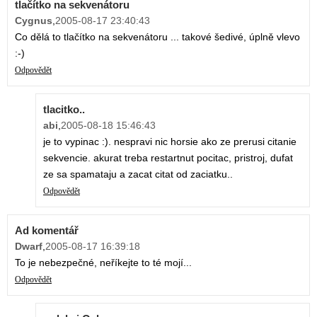
tlačítko na sekvenátoru
Cygnus
,
2005-08-17 23:40:43
Co dělá to tlačítko na sekvenátoru ... takové šedivé, úplně vlevo
:-)
Odpovědět
tlacitko..
abi
,
2005-08-18 15:46:43
je to vypinac :). nespravi nic horsie ako ze prerusi citanie
sekvencie. akurat treba restartnut pocitac, pristroj, dufat
ze sa spamataju a zacat citat od zaciatku..
Odpovědět
Ad komentář
Dwarf
,
2005-08-17 16:39:18
To je nebezpečné, neříkejte to té mojí...
Odpovědět