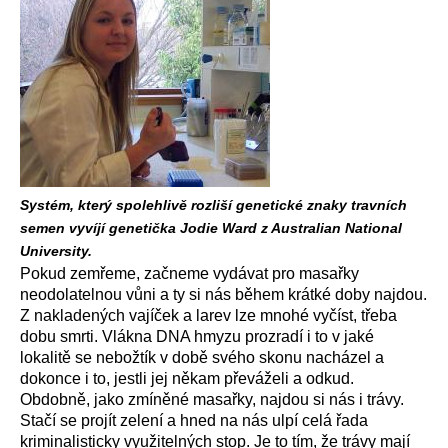
Systém, který spolehlivě rozliší genetické znaky travních
semen vyvíjí genetička Jodie Ward z Australian National
University.
Pokud zemřeme, začneme vydávat pro masařky
neodolatelnou vůni a ty si nás během krátké doby najdou.
Z nakladených vajíček a larev lze mnohé vyčíst, třeba
dobu smrti. Vlákna DNA hmyzu prozradí i to v jaké
lokalitě se nebožtík v době svého skonu nacházel a
dokonce i to, jestli jej někam převáželi a odkud.
Obdobně, jako zmíněné masařky, najdou si nás i trávy.
Stačí se projít zelení a hned na nás ulpí celá řada
kriminalisticky využitelných stop. Je to tím, že trávy mají