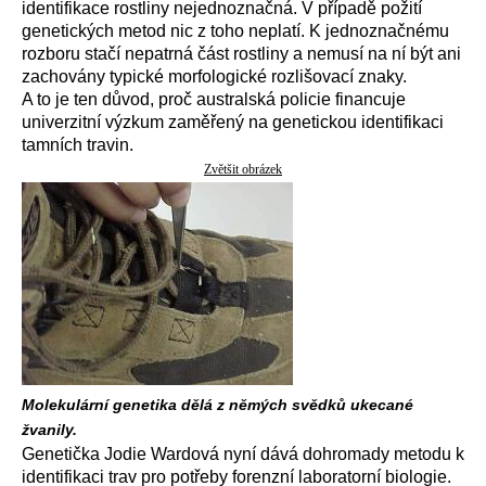
identifikace rostliny nejednoznačná. V případě požití
genetických metod nic z toho neplatí. K jednoznačnému
rozboru stačí nepatrná část rostliny a nemusí na ní být ani
zachovány typické morfologické rozlišovací znaky.
A to je ten důvod, proč australská policie financuje
univerzitní výzkum zaměřený na genetickou identifikaci
tamních travin.
Zvětšit obrázek
Molekulární genetika dělá z němých svědků ukecané
žvanily.
Genetička Jodie Wardová nyní dává dohromady metodu k
identifikaci trav pro potřeby forenzní laboratorní biologie.