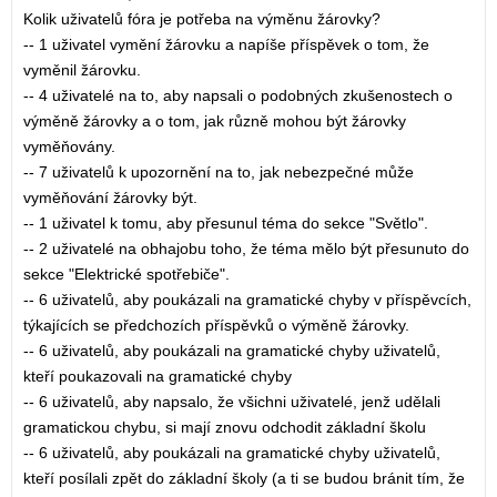
Kolik uživatelů fóra je potřeba na výměnu žárovky?
-- 1 uživatel vymění žárovku a napíše příspěvek o tom, že
vyměnil žárovku.
-- 4 uživatelé na to, aby napsali o podobných zkušenostech o
výměně žárovky a o tom, jak různě mohou být žárovky
vyměňovány.
-- 7 uživatelů k upozornění na to, jak nebezpečné může
vyměňování žárovky být.
-- 1 uživatel k tomu, aby přesunul téma do sekce "Světlo".
-- 2 uživatelé na obhajobu toho, že téma mělo být přesunuto do
sekce "Elektrické spotřebiče".
-- 6 uživatelů, aby poukázali na gramatické chyby v příspěvcích,
týkajících se předchozích příspěvků o výměně žárovky.
-- 6 uživatelů, aby poukázali na gramatické chyby uživatelů,
kteří poukazovali na gramatické chyby
-- 6 uživatelů, aby napsalo, že všichni uživatelé, jenž udělali
gramatickou chybu, si mají znovu odchodit základní školu
-- 6 uživatelů, aby poukázali na gramatické chyby uživatelů,
kteří posílali zpět do základní školy (a ti se budou bránit tím, že