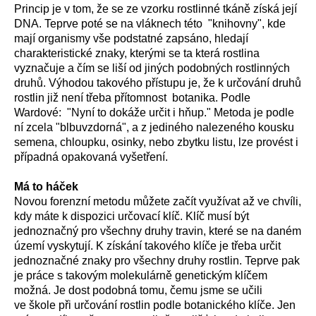
Princip je v tom, že se ze vzorku rostlinné tkáně získá její
DNA. Teprve poté se na vláknech této "knihovny", kde
mají organismy vše podstatné zapsáno, hledají
charakteristické znaky, kterými se ta která rostlina
vyznačuje a čím se liší od jiných podobných rostlinných
druhů. Výhodou takového přístupu je, že k určování druhů
rostlin již není třeba přítomnost botanika. Podle
Wardové: "Nyní to dokáže určit i hňup." Metoda je podle
ní zcela "blbuvzdorná", a z jediného nalezeného kousku
semena, chloupku, osinky, nebo zbytku listu, lze provést i
případná opakovaná vyšetření.
Má to háček
Novou forenzní metodu můžete začít využívat až ve chvíli,
kdy máte k dispozici určovací klíč. Klíč musí být
jednoznačný pro všechny druhy travin, které se na daném
území vyskytují. K získání takového klíče je třeba určit
jednoznačné znaky pro všechny druhy rostlin. Teprve pak
je práce s takovým molekulárně genetickým klíčem
možná. Je dost podobná tomu, čemu jsme se učili
ve škole při určování rostlin podle botanického klíče. Jen