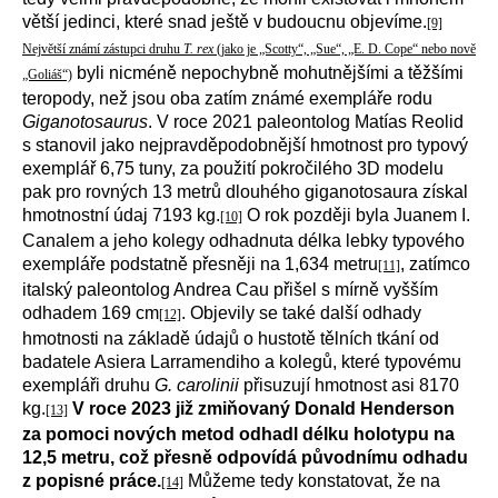
větší jedinci, které snad ještě v budoucnu objevíme.
[9]
Největší známí zástupci druhu
T. rex
(jako je „Scotty“, „Sue“, „E. D. Cope“ nebo nově
byli nicméně nepochybně mohutnějšími a těžšími
„Goliáš“)
teropody, než jsou oba zatím známé exempláře rodu
Giganotosaurus
. V roce 2021 paleontolog Matías Reolid
s stanovil jako nejpravděpodobnější hmotnost pro typový
exemplář 6,75 tuny, za použití pokročilého 3D modelu
pak pro rovných 13 metrů dlouhého giganotosaura získal
hmotnostní údaj 7193 kg.
O rok později byla Juanem I.
[10]
Canalem a jeho kolegy odhadnuta délka lebky typového
exempláře podstatně přesněji na 1,634 metru
, zatímco
[11]
italský paleontolog Andrea Cau přišel s mírně vyšším
odhadem 169 cm
. Objevily se také další odhady
[12]
hmotnosti na základě údajů o hustotě tělních tkání od
badatele Asiera Larramendiho a kolegů, které typovému
exempláři druhu
G. carolinii
přisuzují hmotnost asi 8170
kg.
V roce 2023 již zmiňovaný Donald Henderson
[13]
za pomoci nových metod odhadl délku holotypu na
12,5 metru, což přesně odpovídá původnímu odhadu
z popisné práce.
Můžeme tedy konstatovat, že na
[14]