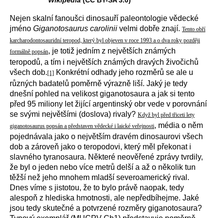
Wikipedia
(CC BY-SA 3.0)
Nejen skalní fanoušci dinosauří paleontologie vědecké
jméno
Giganotosaurus carolinii
velmi dobře znají.
Tento obří
karcharodontosauridní teropod, který byl objeven v roce 1993 a o dva roky později
, je totiž jedním z největších známých
formálně popsán
teropodů, a tím i největších známých dravých živočichů
všech dob.
Konkrétní odhady jeho rozměrů se ale u
[1]
různých badatelů poměrně výrazně liší. Jaký je tedy
dnešní pohled na velikost giganotosaura a jak si tento
před 95 miliony let žijící argentinský obr vede v porovnání
se svými největšími (doslova) rivaly?
Když byl před třiceti lety
, média o něm
giganotosaurus popsán a představen vědecké i laické veřejnosti
pojednávala jako o největším dravém dinosaurovi všech
dob a zároveň jako o teropodovi, který měl překonat i
slavného tyranosaura. Některé neověřené zprávy tvrdily,
že byl o jeden nebo více metrů delší a až o několik tun
těžší než jeho mnohem mladší severoamerický rival.
Dnes víme s jistotou, že to bylo právě naopak, tedy
alespoň z hlediska hmotnosti, ale nepředbíhejme. Jaké
jsou tedy skutečné a potvrzené rozměry giganotosaura?