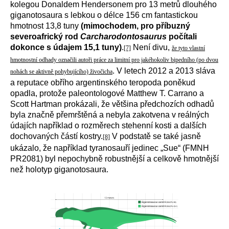
kolegou Donaldem Hendersonem pro 13 metrů dlouhého
giganotosaura s lebkou o délce 156 cm fantastickou
hmotnost 13,8 tuny
(mimochodem, pro příbuzný
severoafrický rod
Carcharodontosaurus
počítali
dokonce s údajem 15,1 tuny)
.
Není divu,
[7]
že tyto vlastní
hmotnostní odhady označili autoři práce za limitní pro jakéhokoliv bipedního (po dvou
. V letech 2012 a 2013 sláva
nohách se aktivně pohybujícího) živočicha
a reputace obřího argentinského teropoda poněkud
opadla, protože paleontologové Matthew T. Carrano a
Scott Hartman prokázali, že většina předchozích odhadů
byla značně přemrštěná a nebyla zakotvena v reálných
údajích například o rozměrech stehenní kosti a dalších
dochovaných částí kostry.
V podstatě se také jasně
[8]
ukázalo, že například tyranosauří jedinec „Sue“ (FMNH
PR2081) byl nepochybně robustnější a celkově hmotnější
než holotyp giganotosaura.