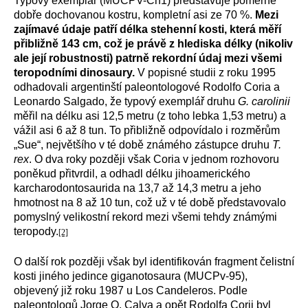
Typový exemplář (MUCPV-Ch1) představuje poměrně
dobře dochovanou kostru, kompletní asi ze 70 %.
Mezi
zajímavé údaje patří délka stehenní kosti, která měří
přibližně 143 cm, což je právě z hlediska délky (nikoliv
ale její robustnosti) patrně rekordní údaj mezi všemi
teropodními dinosaury.
V popisné studii z roku 1995
odhadovali argentinští paleontologové Rodolfo Coria a
Leonardo Salgado, že typový exemplář druhu
G. carolinii
měřil na délku asi 12,5 metru (z toho lebka 1,53 metru) a
vážil asi 6 až 8 tun. To přibližně odpovídalo i rozměrům
„Sue“, největšího v té době známého zástupce druhu
T.
rex
. O dva roky později však Coria v jednom rozhovoru
poněkud přitvrdil, a odhadl délku jihoamerického
karcharodontosaurida na 13,7 až 14,3 metru a jeho
hmotnost na 8 až 10 tun, což už v té době představovalo
pomyslný velikostní rekord mezi všemi tehdy známými
teropody.
[2]
O další rok později však byl identifikován fragment čelistní
kosti jiného jedince giganotosaura (MUCPv-95),
objevený již roku 1987 u Los Candeleros. Podle
paleontologů Jorge O. Calva a opět Rodolfa Corii byl