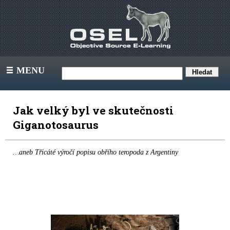
MENU
III
Jak velký byl ve skutečnosti
Giganotosaurus
…aneb Třicáté výročí popisu obřího teropoda z Argentiny