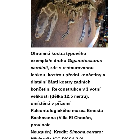
Ohromná kostra typového
exempláře druhu
Giganotosaurus
carolinii
, zde s restaurovanou
lebkou, kostrou přední končetiny a
distální částí kostry zadních
končetin. Rekonstrukce v životní
velikosti (délka 12,5 metru),
umístěná v přízemí
Paleontologického muzea Ernesta
Bachmanna (Villa El Chocón,
provincie
Neuquén). Kredit:
Simona.cerrato;