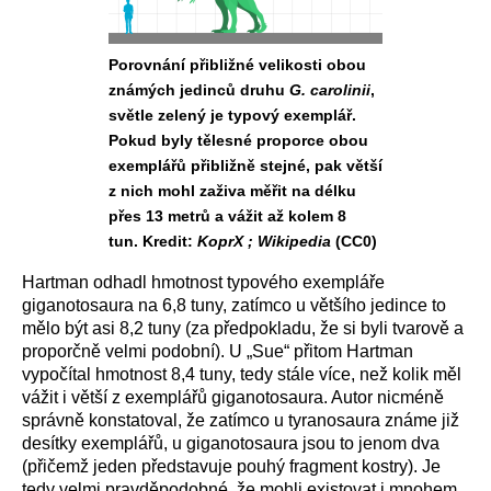
Porovnání přibližné velikosti obou
známých jedinců druhu
G. carolinii
,
světle zelený je typový exemplář.
Pokud byly tělesné proporce obou
exemplářů přibližně stejné, pak větší
z nich mohl zaživa měřit na délku
přes 13 metrů a vážit až kolem 8
tun. Kredit:
KoprX ; Wikipedia
(CC0)
Hartman odhadl hmotnost typového exempláře
giganotosaura na 6,8 tuny, zatímco u většího jedince to
mělo být asi 8,2 tuny (za předpokladu, že si byli tvarově a
proporčně velmi podobní). U „Sue“ přitom Hartman
vypočítal hmotnost 8,4 tuny, tedy stále více, než kolik měl
vážit i větší z exemplářů giganotosaura. Autor nicméně
správně konstatoval, že zatímco u tyranosaura známe již
desítky exemplářů, u giganotosaura jsou to jenom dva
(přičemž jeden představuje pouhý fragment kostry). Je
tedy velmi pravděpodobné, že mohli existovat i mnohem