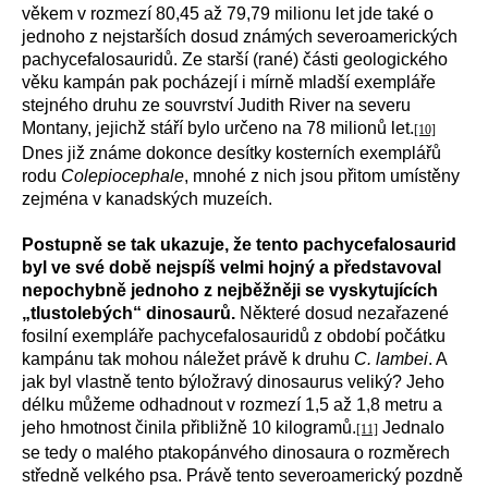
věkem v rozmezí 80,45 až 79,79 milionu let jde také o
jednoho z nejstarších dosud známých severoamerických
pachycefalosauridů. Ze starší (rané) části geologického
věku kampán pak pocházejí i mírně mladší exempláře
stejného druhu ze souvrství Judith River na severu
Montany, jejichž stáří bylo určeno na 78 milionů let.
[10]
Dnes již známe dokonce desítky kosterních exemplářů
rodu
Colepiocephale
, mnohé z nich jsou přitom umístěny
zejména v kanadských muzeích.
Postupně se tak ukazuje, že tento pachycefalosaurid
byl ve své době nejspíš velmi hojný a představoval
nepochybně jednoho z nejběžněji se vyskytujících
„tlustolebých“ dinosaurů.
Některé dosud nezařazené
fosilní exempláře pachycefalosauridů z období počátku
kampánu tak mohou náležet právě k druhu
C. lambei
. A
jak byl vlastně tento býložravý dinosaurus veliký? Jeho
délku můžeme odhadnout v rozmezí 1,5 až 1,8 metru a
jeho hmotnost činila přibližně 10 kilogramů.
Jednalo
[11]
se tedy o malého ptakopánvého dinosaura o rozměrech
středně velkého psa. Právě tento severoamerický pozdně