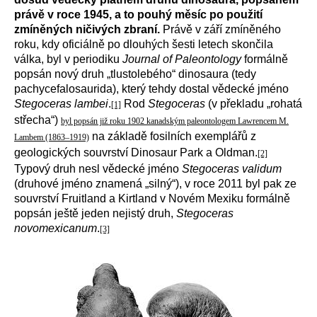
právě v roce 1945, a to pouhý měsíc po použití
zmíněných ničivých zbraní.
Právě v září zmíněného
roku, kdy oficiálně po dlouhých šesti letech skončila
válka, byl v periodiku
Journal of Paleontology
formálně
popsán nový druh „tlustolebého“ dinosaura (tedy
pachycefalosaurida), který tehdy dostal vědecké jméno
Stegoceras lambei
.
Rod
Stegoceras
(v překladu „rohatá
[1]
střecha“)
byl popsán již roku 1902 kanadským paleontologem Lawrencem M.
na základě fosilních exemplářů z
Lambem (1863–1919)
geologických souvrství Dinosaur Park a Oldman.
[2]
Typový druh nesl vědecké jméno
Stegoceras validum
(druhové jméno znamená „silný“), v roce 2011 byl pak ze
souvrství Fruitland a Kirtland v Novém Mexiku formálně
popsán ještě jeden nejistý druh,
Stegoceras
novomexicanum
.
[3]