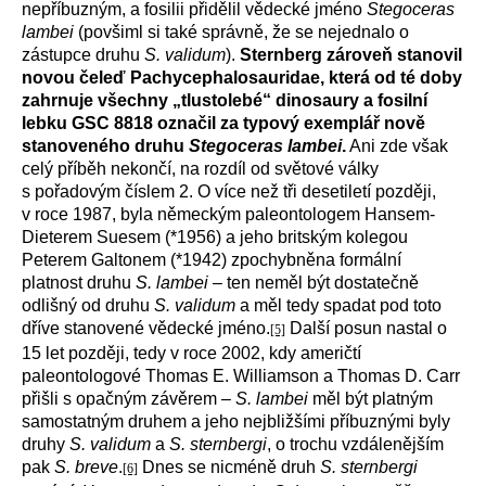
nepříbuzným, a fosilii přidělil vědecké jméno
Stegoceras
lambei
(povšiml si také správně, že se nejednalo o
zástupce druhu
S. validum
).
Sternberg zároveň stanovil
novou čeleď Pachycephalosauridae, která od té doby
zahrnuje všechny „tlustolebé“ dinosaury a fosilní
lebku GSC 8818 označil za typový exemplář nově
stanoveného druhu
Stegoceras lambei
.
Ani zde však
celý příběh nekončí, na rozdíl od světové války
s pořadovým číslem 2. O více než tři desetiletí později,
v roce 1987, byla německým paleontologem Hansem-
Dieterem Suesem (*1956) a jeho britským kolegou
Peterem Galtonem (*1942) zpochybněna formální
platnost druhu
S. lambei
– ten neměl být dostatečně
odlišný od druhu
S. validum
a měl tedy spadat pod toto
dříve stanovené vědecké jméno.
Další posun nastal o
[5]
15 let později, tedy v roce 2002, kdy američtí
paleontologové Thomas E. Williamson a Thomas D. Carr
přišli s opačným závěrem –
S. lambei
měl být platným
samostatným druhem a jeho nejbližšími příbuznými byly
druhy
S. validum
a
S. sternbergi
, o trochu vzdálenějším
pak
S. breve
.
Dnes se nicméně druh
S. sternbergi
[6]