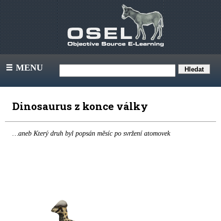
MENU
III
Dinosaurus z konce války
…aneb Který druh byl popsán měsíc po svržení atomovek