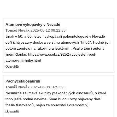
Atomové vykopávky v Nevadě
Tomáš Novák
,
2025-08-12 08:22:53
Jinak v 50. a 60. letech vykopávali paleontologové v Nevadě
obří ichtyosaury doslova ve stínu atomových "hřibů". Hodně jich
potom zemřelo na rakovinu a leukémii... Psal o tom i autor v
jiném článku: https://www.osel.cz/9252-rybojesteri-pod-
atomovymi-hriby.html
Odpovědět
Pachycefalosauridi
Tomáš Novák
,
2025-08-08 16:52:25
Nesmírně zajímavá skupiny ptakopánvých dinosaurů, o které
toho ještě hodně nevíme. Snad budou brzy objeveny další
fosilie tlustolebců, nejen ze souvrství Foremost! :-)
Odpovědět