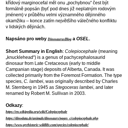
křídový marginocefal měl onu „pochybnou“ čest být
formálně popsán (byť pod dnes již neplatným rodovým
jménem) v průběhu velmi významného dějinného
okamžiku – konce zatím největšího válečného konfliktu
v lidských dějinách.
Napsáno pro weby
a
OSEL
.
DinosaurusBlog
Short Summary in English
:
Colepiocephale
(meaning
„knucklehead“) is a genus of pachycephalosaurid
dinosaur from Late Cretaceous (early to middle
Campanian stage) deposits of Alberta, Canada. It was
collected primarily from the Foremost Formation. The type
species,
C. lambei
, was originally described by Charles
M. Sternberg in 1945 as
Stegoceras lambei
, and later
renamed by Robert M. Sullivan in 2003.
Odkazy
:
https://en.wikipedia.org/wiki/Colepiocephale
https://dinodata.de/animals/dinosaurs/pages_c/colepiocephale.php
https://www.prehistoric-wildlife.com/species/colepiocephale/