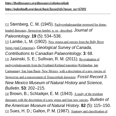
https://thedinosaurs.org/dinosaurs/colepiocephale
https://paleobiodb.org/classic/basicTaxonInfo?taxon_no=67691
Sternberg, C. M. (1945).
[1]
Pachycephalosauridae proposed for dome-
.
Journal of
headed dinosaurs,
Stegoceras lambei
, n. sp., described
Paleontology
.
19
(5): 534–538.
Lambe, L. M. (1902).
[2]
New genera and species from the Belly River
.
Geological Survey of Canada,
Series (mid-Cretaceous)
Contributions to Canadian Palaeontology
.
3
: 68.
Jasinski, S. E.; Sullivan, R. M. (2011).
[3]
Re-evaluation of
pachycephalosaurids from the Fruitland-Kirtland transition (Kirtlandian, late
Campanian), San Juan Basin, New Mexico, with a description of a new species of
.
Fossil Record 3.
Stegoceras
and a reassessment of
Texascephale langstoni
New Mexico Museum of Natural History and Science,
Bulletin
.
53
: 202–215.
Brown, B.; Schlaikjer, E. M. (1943).
[4]
A study of the troödont
.
Bulletin of
dinosaurs with the description of a new genus and four new species
the American Museum of Natural History
.
82
(5): 115–150.
Sues, H. D.; Galton, P. M. (1987).
[5]
Anatomy and classification of