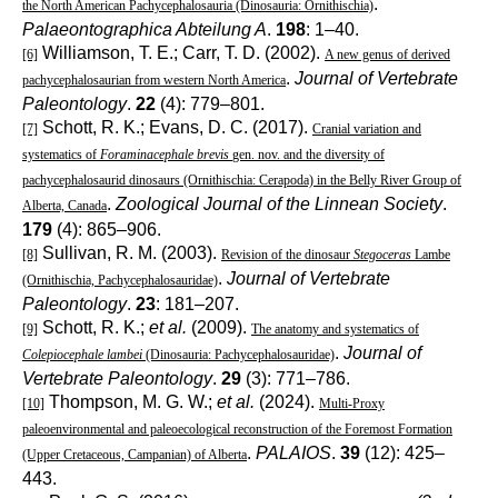
.
the North American Pachycephalosauria (Dinosauria: Ornithischia)
Palaeontographica Abteilung A
.
198
: 1–40.
Williamson, T. E.; Carr, T. D. (2002).
[6]
A new genus of derived
.
Journal of Vertebrate
pachycephalosaurian from western North America
Paleontology
.
22
(4): 779–801.
Schott, R. K.; Evans, D. C. (2017).
[7]
Cranial variation and
systematics of
Foraminacephale brevis
gen. nov. and the diversity of
pachycephalosaurid dinosaurs (Ornithischia: Cerapoda) in the Belly River Group of
.
Zoological Journal of the Linnean Society
.
Alberta, Canada
179
(4): 865–906.
Sullivan, R. M. (2003).
[8]
Revision of the dinosaur
Stegoceras
Lambe
.
Journal of Vertebrate
(Ornithischia, Pachycephalosauridae)
Paleontology
.
23
: 181–207.
Schott, R. K.;
et al.
(2009).
[9]
The anatomy and systematics of
.
Journal of
Colepiocephale lambei
(Dinosauria: Pachycephalosauridae)
Vertebrate Paleontology
.
29
(3): 771–786.
Thompson, M. G. W.;
et al.
(2024).
[10]
Multi-Proxy
paleoenvironmental and paleoecological reconstruction of the Foremost Formation
.
PALAIOS
.
39
(12): 425–
(Upper Cretaceous, Campanian) of Alberta
443.