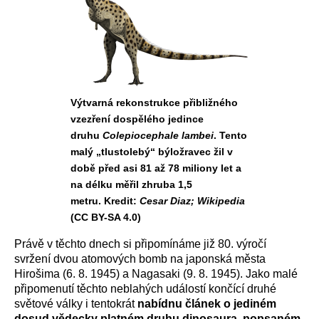
Výtvarná rekonstrukce přibližného
vzezření dospělého jedince
druhu
Colepiocephale lambei
. Tento
malý „tlustolebý“ býložravec žil v
době před asi 81 až 78 miliony let a
na délku měřil zhruba 1,5
metru. Kredit:
Cesar Diaz; Wikipedia
(CC BY-SA 4.0)
Právě v těchto dnech si připomínáme již 80. výročí
svržení dvou atomových bomb na japonská města
Hirošima (6. 8. 1945) a Nagasaki (9. 8. 1945). Jako malé
připomenutí těchto neblahých událostí končící druhé
světové války i tentokrát
nabídnu článek o jediném
dosud vědecky platném druhu dinosaura, popsaném