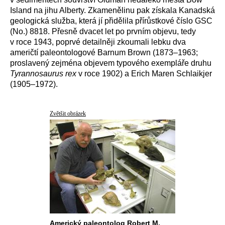
Island na jihu Alberty. Zkamenělinu pak získala Kanadská
geologická služba, která jí přidělila přírůstkové číslo GSC
(No.) 8818. Přesně dvacet let po prvním objevu, tedy
v roce 1943, poprvé detailněji zkoumali lebku dva
američtí paleontologové Barnum Brown (1873–1963;
proslavený zejména objevem typového exempláře druhu
Tyrannosaurus rex
v roce 1902) a Erich Maren Schlaikjer
(1905–1972).
Zvětšit obrázek
Americký paleontolog Robert M.