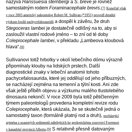
nazývá
Hanssuesia sternbergi
a
S. breve
je rovněž
samostatným rodem
Foraminacephale brevis
.
[7]
Konečně však
v roce 2003 americký paleontolog Robert M. Sullivan (*1951) provedl detailní
a dospěl k závěru, že druh
výzkum fosilií pachycefalosauridů
Stegoceras lambei
je dostatečně odlišný na to, aby si
zasloužil vlastní rodové jméno – to zní od té doby
Colepiocephale lambei
, v překladu „Lambeova kloubová
hlava“.
[8]
Sullivanovi totiž hrbolky v okolí lebečního dómu výrazně
připomínaly klouby na lidských prstech. Další
diagnostické znaky v lebeční anatomii tohoto
pachycefalosaurida, které jej oddělují od jeho příbuzných,
se nacházejí zejména na temenní a týlní kosti. Ani zde
však ještě příběh objevu a výzkumu malého tlustolebého
dinosaura nekončí. V roce 2009 byla totiž pětičlenným
týmem paleontologů provedena kompletní revize rodu
Colepiocephale
, která ukázala, že se skutečně jedná o
samostatný taxon (formálně platný rod a druh),
pocházející
zejména z usazených sedimentů náležejících ke geologickému souvrství Foremost
.
S relativně přesně datovaným
v kanadské provincii Alberta
[9]