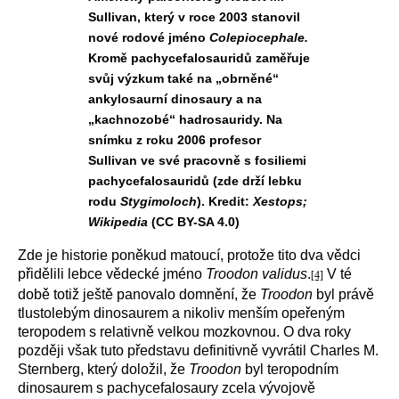
Sullivan, který v roce 2003 stanovil
nové rodové jméno
Colepiocephale.
Kromě pachycefalosauridů zaměřuje
svůj výzkum také na „obrněné“
ankylosaurní dinosaury a na
„kachnozobé“ hadrosauridy. Na
snímku z roku 2006 profesor
Sullivan ve své pracovně s fosiliemi
pachycefalosauridů (zde drží lebku
rodu
Stygimoloch
). Kredit:
Xestops;
Wikipedia
(CC BY-SA 4.0)
Zde je historie poněkud matoucí, protože tito dva vědci
přidělili lebce vědecké jméno
Troodon validus
.
V té
[4]
době totiž ještě panovalo domnění, že
Troodon
byl právě
tlustolebým dinosaurem a nikoliv menším opeřeným
teropodem s relativně velkou mozkovnou. O dva roky
později však tuto představu definitivně vyvrátil Charles M.
Sternberg, který doložil, že
Troodon
byl teropodním
dinosaurem s pachycefalosaury zcela vývojově