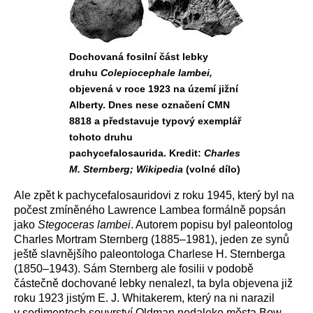
Dochovaná fosilní část lebky
druhu
Colepiocephale lambei,
objevená v roce 1923 na území jižní
Alberty. Dnes nese označení CMN
8818 a představuje typový exemplář
tohoto druhu
pachycefalosaurida. Kredit:
Charles
M. Sternberg; Wikipedia
(volné dílo)
Ale zpět k pachycefalosauridovi z roku 1945, který byl na
počest zmíněného Lawrence Lambea formálně popsán
jako
Stegoceras lambei
. Autorem popisu byl paleontolog
Charles Mortram Sternberg (1885–1981), jeden ze synů
ještě slavnějšího paleontologa Charlese H. Sternberga
(1850–1943). Sám Sternberg ale fosilii v podobě
částečně dochované lebky nenalezl, ta byla objevena již
roku 1923 jistým E. J. Whitakerem, který na ni narazil
v sedimentech souvrství Oldman nedaleko města Bow