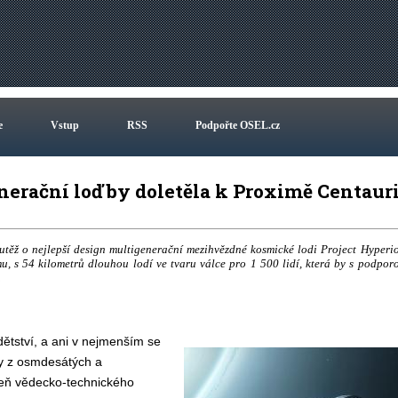
e
Vstup
RSS
Podpořte OSEL.cz
nerační loď by doletěla k Proximě Centaur
 soutěž o nejlepší design multigenerační mezihvězdné kosmické lodi Project Hyperi
mu, s 54 kilometrů dlouhou lodí ve tvaru válce pro 1 500 lidí, která by s podpor
.
dětství, a ani v nejmenším se
lmy z osmdesátých a
deň vědecko-technického