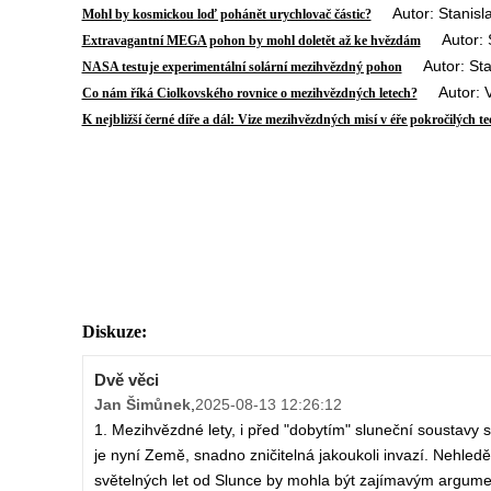
Autor: Stanisla
Mohl by kosmickou loď pohánět urychlovač částic?
Autor: St
Extravagantní MEGA pohon by mohl doletět až ke hvězdám
Autor: Stan
NASA testuje experimentální solární mezihvězdný pohon
Autor: Vl
Co nám říká Ciolkovského rovnice o mezihvězdných letech?
K nejbližší černé díře a dál: Vize mezihvězdných misí v éře pokročilých te
Diskuze:
Dvě věci
Jan Šimůnek
,
2025-08-13 12:26:12
1. Mezihvězdné lety, i před "dobytím" sluneční soustavy 
je nyní Země, snadno zničitelná jakoukoli invazí. Nehle
světelných let od Slunce by mohla být zajímavým argume