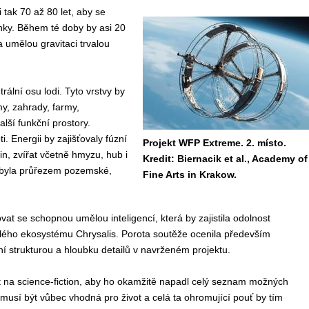
 tak 70 až 80 let, aby se
lánky. Během té doby by asi 20
a umělou gravitaci trvalou
rální osu lodi. Tyto vrstvy by
y, zahrady, farmy,
lší funkční prostory.
. Energii by zajišťovaly fúzní
Projekt WFP Extreme. 2. místo.
in, zvířat včetně hmyzu, hub i
Kredit: Biernacik et al., Academy of
by byla průřezem pozemské,
Fine Arts in Krakow.
at se schopnou umělou inteligencí, která by zajistila odolnost
celého ekosystému Chrysalis. Porota soutěže ocenila především
í strukturou a hloubku detailů v navrženém projektu.
t na science-fiction, aby ho okamžitě napadl celý seznam možných
musí být vůbec vhodná pro život a celá ta ohromující pouť by tím