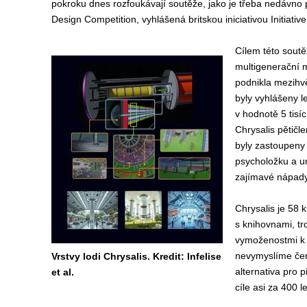
pokroku dnes rozfoukávají soutěže, jako je třeba nedávno 
Design Competition, vyhlášená britskou iniciativou Initiative f
Cílem této soutě
multigenerační 
podnikla mezihv
byly vyhlášeny l
v hodnotě 5 tisíc
Chrysalis pětičl
byly zastoupeny 
psycholožku a umě
zajímavé nápady,
Chrysalis je 58 
s knihovnami, t
vymoženostmi k 
nevymyslíme červ
Vrstvy lodi Chrysalis. Kredit: Infelise
alternativa pro 
et al.
cíle asi za 400 