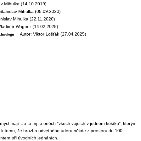
v Mihulka (14.10.2019)
anislav Mihulka (05.09.2020)
islav Mihulka (22.11.2020)
adimír Wagner (14.02.2025)
Autor: Viktor Lošťák (27.04.2025)
chnologií
smysl mají. Je to mj. o oněch "všech vejcích v jednom košíku", kterým
dě k tomu, že hrozba odvetného úderu někde z prostoru do 100
ntem při úvodních jednáních.