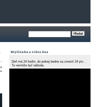
i
Myšlenka a video dne
Deň má 24 hodín, do jednej bedne sa zmestí 24 pív...
To nemôže byť náhoda.
on
ou