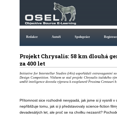
Redakce
Autoři
Spolupráce
Registrac
Projekt Chrysalis: 58 km dlouhá ge
za 400 let
Initiative for Interstellar Studies (i4is) uspořádali extravagantní
Design Competition. Vítězem se stal projekt Chrysalis italského tý
umělé inteligence dovezla výpravu k exoplanetě Proxima Centauri b
Přítomnost sice rozhodně nevypadá, jak jsme si ji vysnili v 
nepřibližuje tomu, jak si ji představovaly science-fiction fi
devadesátých let, ale proč se na chvilku nezasnít? Pocho