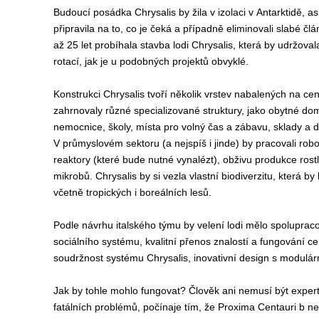
Budoucí posádka Chrysalis by žila v izolaci v Antarktidě, asi
připravila na to, co je čeká a případně eliminovali slabé č
až 25 let probíhala stavba lodi Chrysalis, která by udržoval
rotací, jak je u podobných projektů obvyklé.
Konstrukci Chrysalis tvoří několik vrstev nabalených na cent
zahrnovaly různé specializované struktury, jako obytné dom
nemocnice, školy, místa pro volný čas a zábavu, sklady a da
V průmyslovém sektoru (a nejspíš i jinde) by pracovali roboti
reaktory (které bude nutné vynalézt), obživu produkce rostl
mikrobů. Chrysalis by si vezla vlastní biodiverzitu, která 
včetně tropických i boreálních lesů.
Podle návrhu italského týmu by velení lodi mělo spolupracov
sociálního systému, kvalitní přenos znalostí a fungování 
soudržnost systému Chrysalis, inovativní design s modulárn
Jak by tohle mohlo fungovat? Člověk ani nemusí být exper
fatálních problémů, počínaje tím, že Proxima Centauri b ne