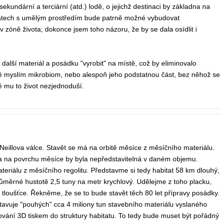
sekundární a terciární (atd.) lodě, o jejichž destinaci by základna na
tatech s umělým prostředím bude patrně možné vybudovat
 zóně života; dokonce jsem toho názoru, že by se dala osídlit i
další materiál a posádku "vyrobit" na místě, což by eliminovalo
lně myslím mikrobiom, nebo alespoň jeho podstatnou část, bez něhož se
ě mu to život nezjednoduší.
O'Neillova válce. Stavět se má na orbitě měsíce z měsíčního materiálu.
ba na povrchu měsíce by byla nepředstavitelná v daném objemu.
eriálu z měsíčního regolitu. Představme si tedy habitat 58 km dlouhý,
růměrné hustotě 2,5 tuny na metr krychlový. Udělejme z toho placku,
tloušťce. Řekněme, že se to bude stavět těch 80 let přípravy posádky.
stavuje "pouhých" cca 4 miliony tun stavebního materiálu vyslaného
ání 3D tiskem do struktury habitatu. To tedy bude muset být pořádný