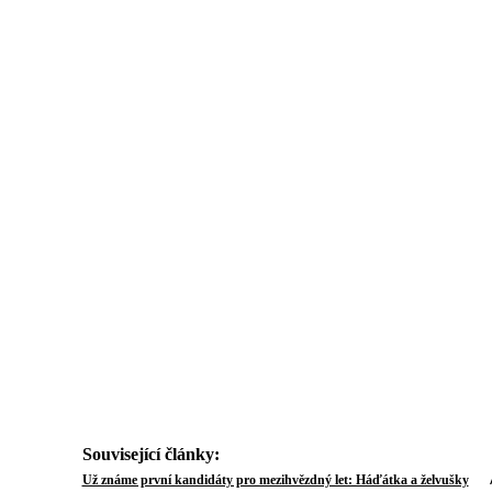
Související články:
Aut
Už známe první kandidáty pro mezihvězdný let: Háďátka a želvušky