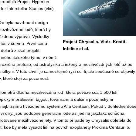
proběhlá Project Hyperion
or Interstellar Studies (i4is).
že bylo navrhnout design
mezihvězdné lodě, která by
ězdnou výpravu. Výsledky
Projekt Chrysalis. Vítěz. Kredit:
etos v červnu. První cenu
Infelise et al.
 dolarů získal projekt
enného italského týmu, v němž
rozličné profese, od astrofyzika a inženýra mezihvězdných letů až po
lkyni. V tuto chvíli je samozřejmě ryzí sci-fi, ale současně se objevily
 které stojí za pozornost.
kilometrů dlouhá mezihvězdná loď, která poveze cca 1 500 lidí
ropickým pralesem, tajgou, továrnami a dalšími pozemskými
nejbližšímu hvězdnému systému Alfa Centauri. Pokud v dohledné dob
í díry, jsou podobné generační lodě asi jediná jakžtakž schůdná
pilotované mezihvězdné lety. V tomto případě by Chrysalis doletěla do
let, kde by měla vysadit lidi na povrch exoplanety Proxima Centauri b.