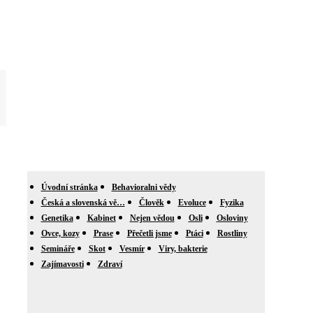
Úvodní stránka
Behavioralni vědy
Česká a slovenská vě…
Člověk
Evoluce
Fyzika
Genetika
Kabinet
Nejen vědou
Osli
Osloviny
Ovce, kozy
Prase
Přečetli jsme
Ptáci
Rostliny
Semináře
Skot
Vesmír
Viry, bakterie
Zajímavosti
Zdraví