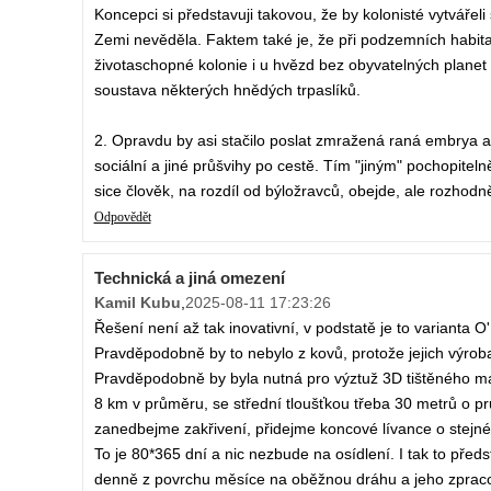
Koncepci si představuji takovou, že by kolonisté vytvářeli 
Zemi nevěděla. Faktem také je, že při podzemních habi
životaschopné kolonie i u hvězd bez obyvatelných planet v
soustava některých hnědých trpaslíků.
2. Opravdu by asi stačilo poslat zmražená raná embrya a 
sociální a jiné průšvihy po cestě. Tím "jiným" pochopite
sice člověk, na rozdíl od býložravců, obejde, ale rozhodn
Odpovědět
Technická a jiná omezení
Kamil Kubu
,
2025-08-11 17:23:26
Řešení není až tak inovativní, v podstatě je to varianta 
Pravděpodobně by to nebylo z kovů, protože jejich výro
Pravděpodobně by byla nutná pro výztuž 3D tištěného mat
8 km v průměru, se střední tloušťkou třeba 30 metrů o p
zanedbejme zakřivení, přidejme koncové lívance o stejné 
To je 80*365 dní a nic nezbude na osídlení. I tak to před
denně z povrchu měsíce na oběžnou dráhu a jeho zpracov