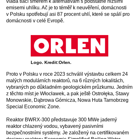
vláda tlačí směrem k alternativám s podstatně nižšími
emisemi uhlíku. Ač je to téměř k neuvěření, domácnosti
v Polsku spotřebují asi 87 procent uhlí, které se spálí pro
domácnosti v celé Evropě.
Logo. Kredit:Orlen.
Proto v Polsku v roce 2023 schválil výstavbu celkem 24
malých modulárních reaktorů, na 6 různých lokalitách,
vybraných po důkladném geologickém průzkumu. Jedním
z těchto míst je Włocławek, a pak ještě Ostrołęka, Stawy
Monowskie, Dąbrowa Górnicza, Nowa Huta Tarnobrzeg
Special Economic Zone.
Reaktor BWRX-300 představuje 300 MWe jaderný
reaktor chlazený vodou, vybavený pasivními
bezpečnostními systémy. Je založený na certifikovaném