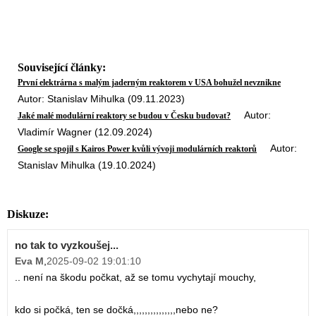
Související články:
První elektrárna s malým jaderným reaktorem v USA bohužel nevznikne
Autor: Stanislav Mihulka (09.11.2023)
Autor:
Jaké malé modulární reaktory se budou v Česku budovat?
Vladimír Wagner (12.09.2024)
Autor:
Google se spojil s Kairos Power kvůli vývoji modulárních reaktorů
Stanislav Mihulka (19.10.2024)
Diskuze:
no tak to vyzkoušej...
Eva M
,
2025-09-02 19:01:10
.. není na škodu počkat, až se tomu vychytají mouchy,
kdo si počká, ten se dočká,,,,,,,,,,,,,,,nebo ne?