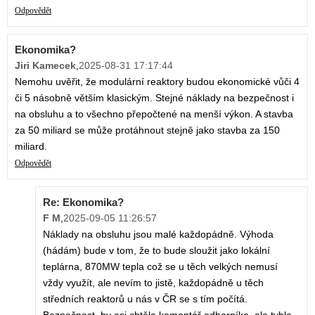
Odpovědět
Ekonomika?
Jiri Kamecek
,
2025-08-31 17:17:44
Nemohu uvěřit, že modulární reaktory budou ekonomické vůči 4
či 5 násobně větším klasickým. Stejné náklady na bezpečnost i
na obsluhu a to všechno přepočtené na menší výkon. A stavba
za 50 miliard se může protáhnout stejně jako stavba za 150
miliard.
Odpovědět
Re: Ekonomika?
F M
,
2025-09-05 11:26:57
Náklady na obsluhu jsou malé každopádně. Výhoda
(hádám) bude v tom, že to bude sloužit jako lokální
teplárna, 870MW tepla což se u těch velkých nemusí
vždy využít, ale nevím to jistě, každopádně u těch
středních reaktorů u nás v ČR se s tím počítá.