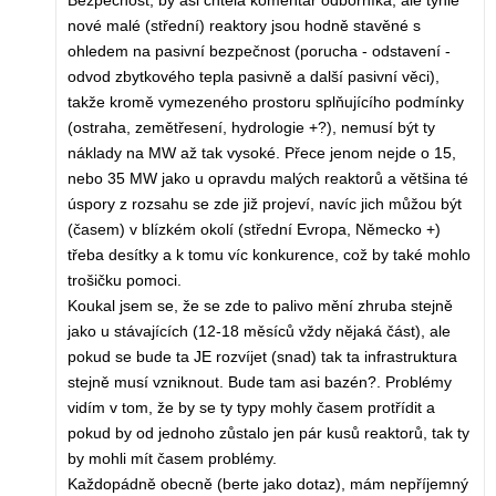
Bezpečnost, by asi chtěla komentář odborníka, ale tyhle
nové malé (střední) reaktory jsou hodně stavěné s
ohledem na pasivní bezpečnost (porucha - odstavení -
odvod zbytkového tepla pasivně a další pasivní věci),
takže kromě vymezeného prostoru splňujícího podmínky
(ostraha, zemětřesení, hydrologie +?), nemusí být ty
náklady na MW až tak vysoké. Přece jenom nejde o 15,
nebo 35 MW jako u opravdu malých reaktorů a většina té
úspory z rozsahu se zde již projeví, navíc jich můžou být
(časem) v blízkém okolí (střední Evropa, Německo +)
třeba desítky a k tomu víc konkurence, což by také mohlo
trošičku pomoci.
Koukal jsem se, že se zde to palivo mění zhruba stejně
jako u stávajících (12-18 měsíců vždy nějaká část), ale
pokud se bude ta JE rozvíjet (snad) tak ta infrastruktura
stejně musí vzniknout. Bude tam asi bazén?. Problémy
vidím v tom, že by se ty typy mohly časem protřídit a
pokud by od jednoho zůstalo jen pár kusů reaktorů, tak ty
by mohli mít časem problémy.
Každopádně obecně (berte jako dotaz), mám nepříjemný