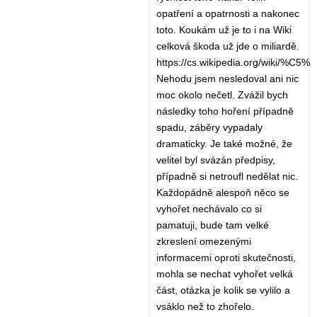
opatření a opatrnosti a nakonec
toto. Koukám už je to i na Wiki
celková škoda už jde o miliardě.
https://cs.wikipedia.org/wik
Nehodu jsem nesledoval ani nic
moc okolo nečetl. Zvážil bych
následky toho hoření případně
spadu, záběry vypadaly
dramaticky. Je také možné, že
velitel byl svázán předpisy,
případně si netroufl nedělat nic.
Každopádně alespoň něco se
vyhořet nechávalo co si
pamatuji, bude tam velké
zkreslení omezenými
informacemi oproti skutečnosti,
mohla se nechat vyhořet velká
část, otázka je kolik se vylilo a
vsáklo než to zhořelo.