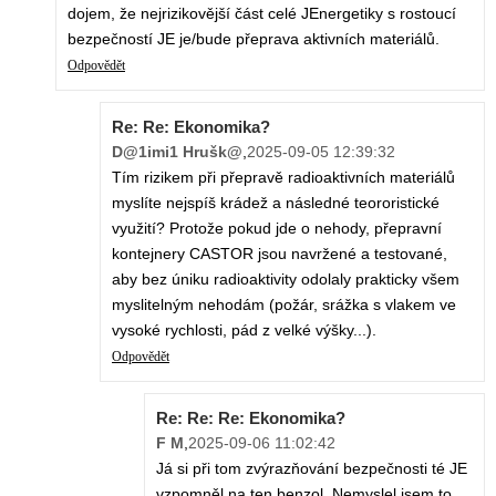
dojem, že nejrizikovější část celé JEnergetiky s rostoucí
bezpečností JE je/bude přeprava aktivních materiálů.
Odpovědět
Re: Re: Ekonomika?
D@1imi1 Hrušk@
,
2025-09-05 12:39:32
Tím rizikem při přepravě radioaktivních materiálů
myslíte nejspíš krádež a následné teororistické
využití? Protože pokud jde o nehody, přepravní
kontejnery CASTOR jsou navržené a testované,
aby bez úniku radioaktivity odolaly prakticky všem
myslitelným nehodám (požár, srážka s vlakem ve
vysoké rychlosti, pád z velké výšky...).
Odpovědět
Re: Re: Re: Ekonomika?
F M
,
2025-09-06 11:02:42
Já si při tom zvýrazňování bezpečnosti té JE
vzpomněl na ten benzol. Nemyslel jsem to