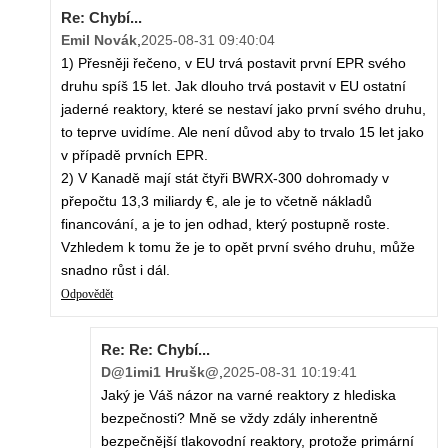
Re: Chybí...
Emil Novák
,
2025-08-31 09:40:04
1) Přesněji řečeno, v EU trvá postavit první EPR svého
druhu spíš 15 let. Jak dlouho trvá postavit v EU ostatní
jaderné reaktory, které se nestaví jako první svého druhu,
to teprve uvidíme. Ale není důvod aby to trvalo 15 let jako
v případě prvních EPR.
2) V Kanadě mají stát čtyři BWRX-300 dohromady v
přepočtu 13,3 miliardy €, ale je to včetně nákladů
financování, a je to jen odhad, který postupně roste.
Vzhledem k tomu že je to opět první svého druhu, může
snadno růst i dál.
Odpovědět
Re: Re: Chybí...
D@1imi1 Hrušk@
,
2025-08-31 10:19:41
Jaký je Váš názor na varné reaktory z hlediska
bezpečnosti? Mně se vždy zdály inherentně
bezpečnější tlakovodní reaktory, protože primární