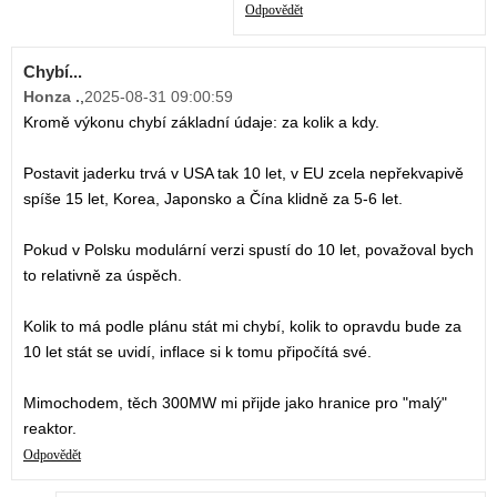
Odpovědět
Chybí...
Honza .
,
2025-08-31 09:00:59
Kromě výkonu chybí základní údaje: za kolik a kdy.
Postavit jaderku trvá v USA tak 10 let, v EU zcela nepřekvapivě
spíše 15 let, Korea, Japonsko a Čína klidně za 5-6 let.
Pokud v Polsku modulární verzi spustí do 10 let, považoval bych
to relativně za úspěch.
Kolik to má podle plánu stát mi chybí, kolik to opravdu bude za
10 let stát se uvidí, inflace si k tomu připočítá své.
Mimochodem, těch 300MW mi přijde jako hranice pro "malý"
reaktor.
Odpovědět