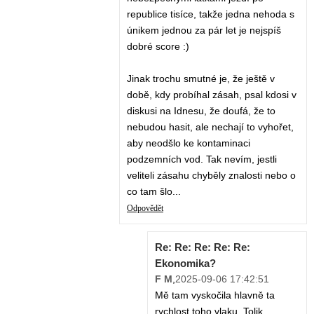
republice tisíce, takže jedna nehoda s
únikem jednou za pár let je nejspíš
dobré score :)
Jinak trochu smutné je, že ještě v
době, kdy probíhal zásah, psal kdosi v
diskusi na Idnesu, že doufá, že to
nebudou hasit, ale nechají to vyhořet,
aby neodšlo ke kontaminaci
podzemních vod. Tak nevím, jestli
veliteli zásahu chyběly znalosti nebo o
co tam šlo...
Odpovědět
Re: Re: Re: Re: Re:
Ekonomika?
F M
,
2025-09-06 17:42:51
Mě tam vyskočila hlavně ta
rychlost toho vlaku. Tolik