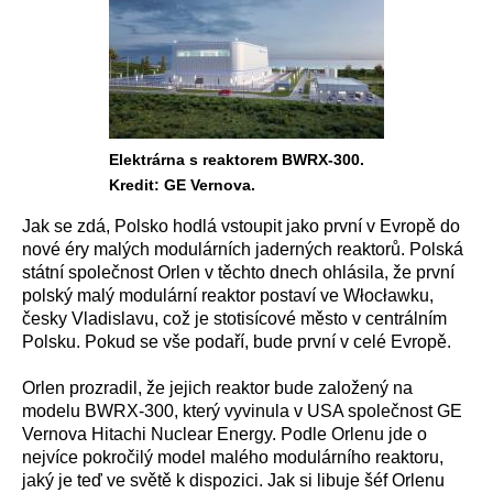
Elektrárna s reaktorem BWRX-300.
Kredit: GE Vernova.
Jak se zdá, Polsko hodlá vstoupit jako první v Evropě do
nové éry malých modulárních jaderných reaktorů. Polská
státní společnost Orlen v těchto dnech ohlásila, že první
polský malý modulární reaktor postaví ve Włocławku,
česky Vladislavu, což je stotisícové město v centrálním
Polsku. Pokud se vše podaří, bude první v celé Evropě.
Orlen prozradil, že jejich reaktor bude založený na
modelu BWRX-300, který vyvinula v USA společnost GE
Vernova Hitachi Nuclear Energy. Podle Orlenu jde o
nejvíce pokročilý model malého modulárního reaktoru,
jaký je teď ve světě k dispozici. Jak si libuje šéf Orlenu