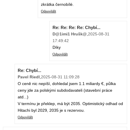
zkrátka černobílé.
Odpovědět
Re: Re: Re: Re: Chybí...
D@1imi1 Hrušk@
,
2025-08-31
17:49:42
Díky
Odpovědět
Re: Chybí...
Pavel Riedl
,
2025-08-31 11:09:28
O ceně nic nepíší, dohledal jsem 1.1 miliardy €, půlka
ceny jde za polskými subdodavateli (stavební práce
atd...)
V termínu je překlep, má být 2035. Optimistický odhad od
Hitachi byl 2029, 2035 je s rezervou.
Odpovědět