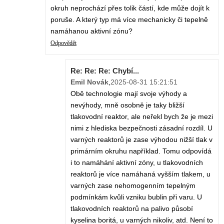
okruh neprochází přes tolik částí, kde může dojít k
poruše. A který typ má více mechanicky či tepelně
namáhanou aktivní zónu?
Odpovědět
Re: Re: Re: Chybí...
Emil Novák
,
2025-08-31 15:21:51
Obě technologie mají svoje výhody a
nevýhody, mně osobně je taky bližší
tlakovodní reaktor, ale neřekl bych že je mezi
nimi z hlediska bezpečnosti zásadní rozdíl. U
varných reaktorů je zase výhodou nižší tlak v
primárním okruhu například. Tomu odpovídá
i to namáhání aktivní zóny, u tlakovodních
reaktorů je více namáhaná vyšším tlakem, u
varných zase nehomogenním tepelným
podmínkám kvůli vzniku bublin při varu. U
tlakovodních reaktorů na palivo působí
kyselina boritá, u varných nikoliv, atd. Není to