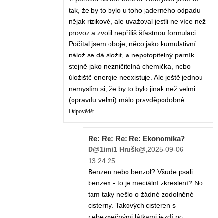
tak, že by to bylo u toho jaderného odpadu
nějak rizikové, ale uvažoval jestli ne více než
provoz a zvolil nepříliš šťastnou formulaci.
Počítal jsem oboje, něco jako kumulativní
nálož se dá složit, a nepotopitelný parník
stejně jako nezničitelná chemička, nebo
úložiště energie neexistuje. Ale ještě jednou
nemyslím si, že by to bylo jinak než velmi
(opravdu velmi) málo pravděpodobné.
Odpovědět
Re: Re: Re: Re: Ekonomika?
D@1imi1 Hrušk@
,
2025-09-06
13:24:25
Benzen nebo benzol? Všude psali
benzen - to je mediální zkreslení? No
tam taky nešlo o žádné zodolněné
cisterny. Takových cisteren s
nebezpečnými látkami jezdí po