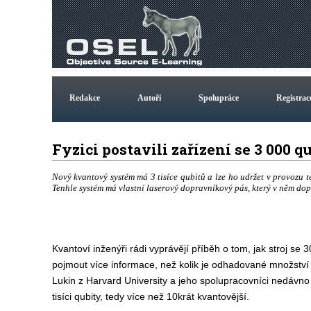
Redakce
Autoři
Spolupráce
Registrac
Fyzici postavili zařízení se 3 000
Nový kvantový systém má 3 tisíce qubitů a lze ho udržet v provozu t
Tenhle systém má vlastní laserový dopravníkový pás, který v něm dopl
Kvantoví inženýři rádi vyprávějí příběh o tom, jak stroj se
pojmout více informace, než kolik je odhadované množství 
Lukin z Harvard University a jeho spolupracovníci nedávno p
tisíci qubity, tedy více než 10krát kvantovější.