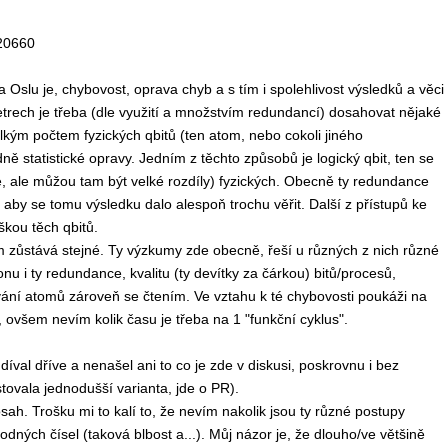
.20660
Oslu je, chybovost, oprava chyb a s tím i spolehlivost výsledků a věci
etrech je třeba (dle využití a množstvím redundancí) dosahovat nějaké
elkým počtem fyzických qbitů (ten atom, nebo cokoli jiného
ě statistické opravy. Jedním z těchto způsobů je logický qbit, ten se
e, ale můžou tam být velké rozdíly) fyzických. Obecně ty redundance
, aby se tomu výsledku dalo alespoň trochu věřit. Další z přístupů ke
oškou těch qbitů.
m zůstává stejné. Ty výzkumy zde obecně, řeší u různých z nich různé
onu i ty redundance, kvalitu (ty devítky za čárkou) bitů/procesů,
vání atomů zároveň se čtením. Ve vztahu k té chybovosti poukáži na
všem nevím kolik času je třeba na 1 "funkční cyklus".
íval dříve a nenašel ani to co je zde v diskusi, poskrovnu i bez
stovala jednodušší varianta, jde o PR).
ah. Trošku mi to kalí to, že nevím nakolik jsou ty různé postupy
ných čísel (taková blbost a...). Můj názor je, že dlouho/ve většině