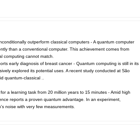
unconditionally outperform classical computers - A quantum computer
iently than a conventional computer. This achievement comes from
cal computing cannot match.
s early diagnosis of breast cancer - Quantum computing is still in its
ively explored its potential uses. A recent study conducted at São
id quantum-classical ..
r a learning task from 20 million years to 15 minutes - Amid high
ience reports a proven quantum advantage. In an experiment,
m's noise with very few measurements.