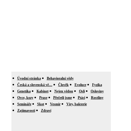
Úvodní stránka
Behavioralni vědy
Česká a slovenská vě…
Člověk
Evoluce
Fyzika
Genetika
Kabinet
Nejen vědou
Osli
Osloviny
Ovce, kozy
Prase
Přečetli jsme
Ptáci
Rostliny
Semináře
Skot
Vesmír
Viry, bakterie
Zajímavosti
Zdraví