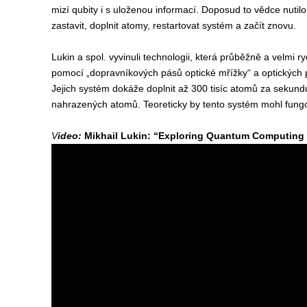
mizí qubity i s uloženou informací. Doposud to vědce nuti
zastavit, doplnit atomy, restartovat systém a začít znovu.
Lukin a spol. vyvinuli technologii, která průběžně a velmi 
pomocí „dopravníkových pásů optické mřížky“ a optických p
Jejich systém dokáže doplnit až 300 tisíc atomů za sekund
nahrazených atomů. Teoreticky by tento systém mohl fungo
V
ideo:
Mikhail Lukin: “Exploring Quantum Computing