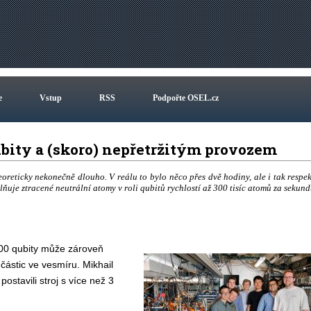
e
Vstup
RSS
Podpořte OSEL.cz
 qubity a (skoro) nepřetržitým provozem
eoreticky nekonečně dlouho. V reálu to bylo něco přes dvě hodiny, ale i tak respek
ňuje ztracené neutrální atomy v roli qubitů rychlostí až 300 tisíc atomů za sekund
 300 qubity může zároveň
částic ve vesmíru. Mikhail
ostavili stroj s více než 3