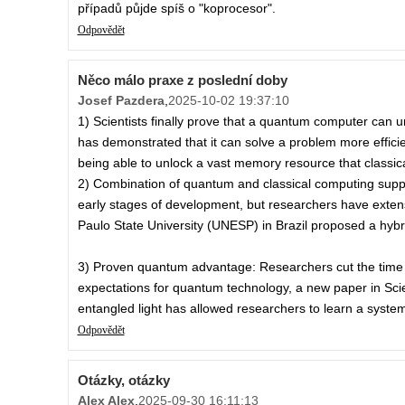
případů půjde spíš o "koprocesor".
Odpovědět
Něco málo praxe z poslední doby
Josef Pazdera
,
2025-10-02 19:37:10
1) Scientists finally prove that a quantum computer can 
has demonstrated that it can solve a problem more effic
being able to unlock a vast memory resource that classi
2) Combination of quantum and classical computing support
early stages of development, but researchers have extens
Paulo State University (UNESP) in Brazil proposed a hybr
3) Proven quantum advantage: Researchers cut the time fo
expectations for quantum technology, a new paper in Sc
entangled light has allowed researchers to learn a syste
Odpovědět
Otázky, otázky
Alex Alex
,
2025-09-30 16:11:13