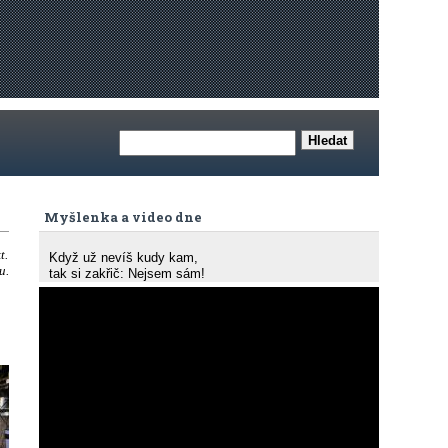
Myšlenka a video dne
t.
Když už nevíš kudy kam,
u.
tak si zakřič: Nejsem sám!