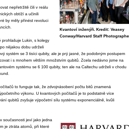
at nepřetržitě čili v reálu
ckých obtíží a učinili
 by měly přinést revoluci
ancích.
Kvantoví inženýři. Kredit: Veasey
Conway/Harvard Staff Photographe
prohlašuje Lukin, s kolegy
a po nějakou dobu udrželi
vý systém se 3 tisíci qubity, ale je prý jasné, že podobným postupem
ovat i s mnohem větším množstvím qubitů. Zcela nedávno jsme na
ntovém systému se 6 100 qubity, ten ale na Caltechu udrželi v chodu
kund.
očítačů to funguje tak, že zdvojnásobení počtu bitů znamená
početního výkonu. U kvantových počítačů je to podstatně více
ávání qubitů zvyšuje výpočetní sílu systému exponenciálně, kvůli
v současnosti jeví jako jedna
 je ztráta atomů, při které