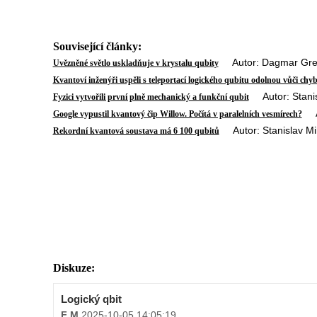
Související články:
Autor: Dagmar Greg
Uvězněné světlo uskladňuje v krystalu qubity
Kvantoví inženýři uspěli s teleportací logického qubitu odolnou vůči ch
Autor: Stanis
Fyzici vytvořili první plně mechanický a funkční qubit
Aut
Google vypustil kvantový čip Willow. Počítá v paralelních vesmírech?
Autor: Stanislav Mi
Rekordní kvantová soustava má 6 100 qubitů
Diskuze:
Logický qbit
F M
,
2025-10-05 14:05:19