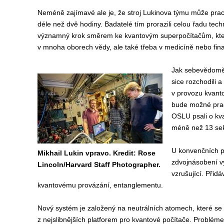
Neméně zajímavé ale je, že stroj Lukinova týmu může pracov
déle než dvě hodiny. Badatelé tím prorazili celou řadu techni
významný krok směrem ke kvantovým superpočítačům, které
v mnoha oborech vědy, ale také třeba v medicíně nebo fin
Jak sebevědomě 
sice rozchodili 
v provozu kvanto
bude možné prac
OSLU psali o kva
méně než 13 se
U konvenčních p
Mikhail Lukin vpravo. Kredit: Rose
zdvojnásobení vý
Lincoln/Harvard Staff Photographer.
vzrušující. Přid
kvantovému provázání, entanglementu.
Nový systém je založený na neutrálních atomech, které se 
z nejslibnějších platforem pro kvantové počítače. Problémem