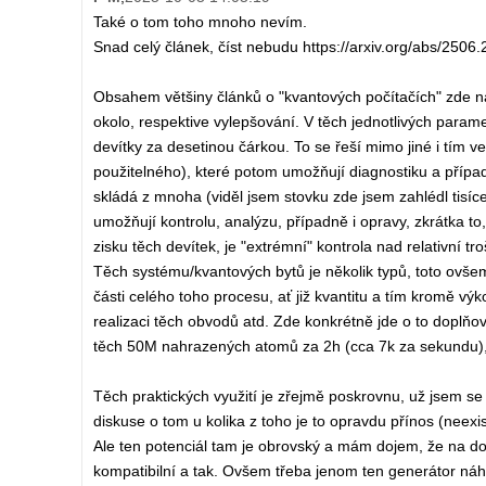
Také o tom toho mnoho nevím.
Snad celý článek, číst nebudu https://arxiv.org/abs/2506
Obsahem většiny článků o "kvantových počítačích" zde na 
okolo, respektive vylepšování. V těch jednotlivých param
devítky za desetinou čárkou. To se řeší mimo jiné i tím v
použitelného), které potom umožňují diagnostiku a případn
skládá z mnoha (viděl jsem stovku zde jsem zahlédl tisíc
umožňují kontrolu, analýzu, případně i opravy, zkrátka to
zisku těch devítek, je "extrémní" kontrola nad relativní tr
Těch systému/kvantových bytů je několik typů, toto ovše
části celého toho procesu, ať již kvantitu a tím kromě výk
realizaci těch obvodů atd. Zde konkrétně jde o to doplňo
těch 50M nahrazených atomů za 2h (cca 7k za sekundu), o
Těch praktických využití je zřejmě poskrovnu, už jsem se d
diskuse o tom u kolika z toho je to opravdu přínos (neexi
Ale ten potenciál tam je obrovský a mám dojem, že na dos
kompatibilní a tak. Ovšem třeba jenom ten generátor náhod