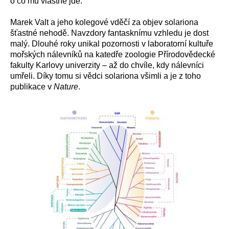
o co mu vlastně jde.
Marek Valt a jeho kolegové vděčí za objev solariona
šťastné nehodě. Navzdory fantasknímu vzhledu je dost
malý. Dlouhé roky unikal pozornosti v laboratorní kultuře
mořských nálevníků na katedře zoologie Přírodovědecké
fakulty Karlovy univerzity – až do chvíle, kdy nálevníci
umřeli. Díky tomu si vědci solariona všimli a je z toho
publikace v
Nature
.