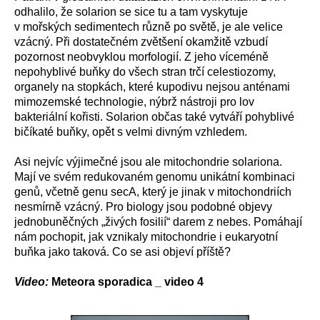
odhalilo, že solarion se sice tu a tam vyskytuje
v mořských sedimentech různě po světě, je ale velice
vzácný. Při dostatečném zvětšení okamžitě vzbudí
pozornost neobvyklou morfologií. Z jeho víceméně
nepohyblivé buňky do všech stran trčí celestiozomy,
organely na stopkách, které kupodivu nejsou anténami
mimozemské technologie, nýbrž nástroji pro lov
bakteriální kořisti. Solarion občas také vytváří pohyblivé
bičíkaté buňky, opět s velmi divným vzhledem.
Asi nejvíc výjimečné jsou ale mitochondrie solariona.
Mají ve svém redukovaném genomu unikátní kombinaci
genů, včetně genu secA, který je jinak v mitochondriích
nesmírně vzácný. Pro biology jsou podobné objevy
jednobuněčných „živých fosilií“ darem z nebes. Pomáhají
nám pochopit, jak vznikaly mitochondrie i eukaryotní
buňka jako taková. Co se asi objeví příště?
Video:
Meteora sporadica _ video 4