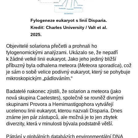
Fylogeneze eukaryot s linií Disparia.
Kredit: Charles University / Valt et al.
2025.
Objevitelé solariona přečetli a prohnali ho
fylogenomickými analýzami. Ukázalo se, že nepatří
k žádné velké linii eukaryot. Jako jeho jediný bližší
příbuzný byla odhalena meteora (
Meteora sporadica
), což
je sám o sobě velice podivný eukaryot, který se pohybuje
mikroskopickým „pádlováním.“
Badatelé nakonec zjistili, že solarion a meteora (jako
nová skupina Caelestes), společně se rovněž divnými
skupinami Provora a Hemimastigophora vytvářejí
ucelenou linii eukaryot, kterou nazvali Disparia. Dnes
známe jen pár zástupců, ale možná je to jen zbytek
diverzity, která v minulosti bývala podstatně větší.
Pátrání v globálních databázích environmentální DNA