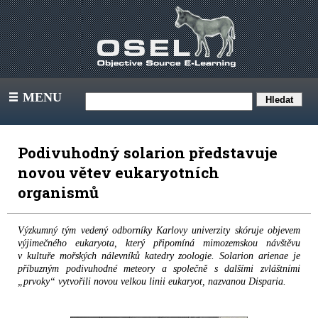
MENU
III
Podivuhodný solarion představuje
novou větev eukaryotních
organismů
Výzkumný tým vedený odborníky Karlovy univerzity skóruje objevem
výjimečného eukaryota, který připomíná mimozemskou návštěvu
v kultuře mořských nálevníků katedry zoologie. Solarion arienae je
příbuzným podivuhodné meteory a společně s dalšími zvláštními
„prvoky“ vytvořili novou velkou linii eukaryot, nazvanou Disparia.