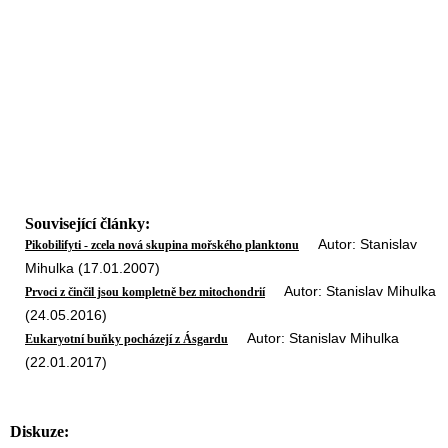
Související články:
Autor: Stanislav
Pikobilifyti - zcela nová skupina mořského planktonu
Mihulka (17.01.2007)
Autor: Stanislav Mihulka
Prvoci z činčil jsou kompletně bez mitochondrií
(24.05.2016)
Autor: Stanislav Mihulka
Eukaryotní buňky pocházejí z Ásgardu
(22.01.2017)
Diskuze: