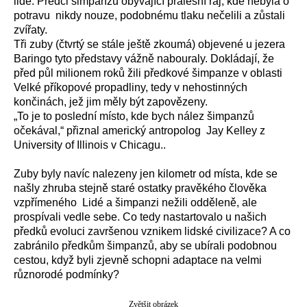
lidé. Předci šimpanzů obývající pralesní ráj, kde nebyla o
potravu nikdy nouze, podobnému tlaku nečelili a zůstali
zvířaty.
Tři zuby (čtvrtý se stále ještě zkoumá) objevené u jezera
Baringo tyto představy vážně nabouraly. Dokládají, že
před půl milionem roků žili předkové šimpanze v oblasti
Velké příkopové propadliny, tedy v nehostinných
končinách, jež jim měly být zapovězeny.
„To je to poslední místo, kde bych nález šimpanzů
očekával,“ přiznal americký antropolog Jay Kelley z
University of Illinois v Chicagu..
Zuby byly navíc nalezeny jen kilometr od místa, kde se
našly zhruba stejně staré ostatky pravěkého člověka
vzpřímeného Lidé a šimpanzi nežili odděleně, ale
prospívali vedle sebe. Co tedy nastartovalo u našich
předků evoluci završenou vznikem lidské civilizace? A co
zabránilo předkům šimpanzů, aby se ubírali podobnou
cestou, když byli zjevně schopni adaptace na velmi
různorodé podmínky?
Zvětšit obrázek