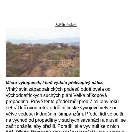
Zvětšit obrázek
Místo vykopávek, které vydalo překvapivý nález.
Vlhký svět západoafrických pralesů oddělovala od
východoafrických suchých plání Velká příkopová
propadlina. Právě tento předěl měl před 7 miliony roků
sehrát klíčovou roli v oddělní lidské vývojové větve od
větve vedoucí k dnešním šimpanzům. Předci lidí se ocitli
na východ od propadliny v suchých savanách a museli se
začít ohánět, aby přežili. Poradili si a vyvinuli se z nich