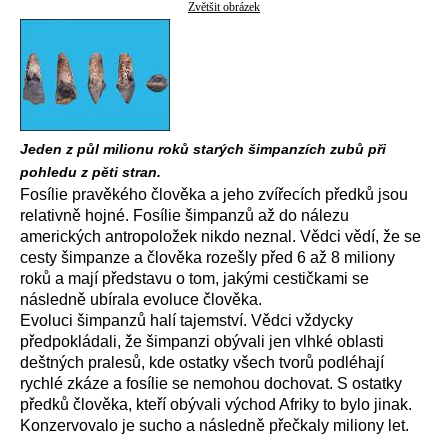
Zvětšit obrázek
Jeden z půl milionu roků starých šimpanzích zubů při
pohledu z pěti stran.
Fosílie pravěkého člověka a jeho zvířecích předků jsou
relativně hojné. Fosílie šimpanzů až do nálezu
amerických antropoložek nikdo neznal. Vědci vědí, že se
cesty šimpanze a člověka rozešly před 6 až 8 miliony
roků a mají představu o tom, jakými cestičkami se
následně ubírala evoluce člověka.
Evoluci šimpanzů halí tajemství. Vědci vždycky
předpokládali, že šimpanzi obývali jen vlhké oblasti
deštných pralesů, kde ostatky všech tvorů podléhají
rychlé zkáze a fosílie se nemohou dochovat. S ostatky
předků člověka, kteří obývali východ Afriky to bylo jinak.
Konzervovalo je sucho a následně přečkaly miliony let.