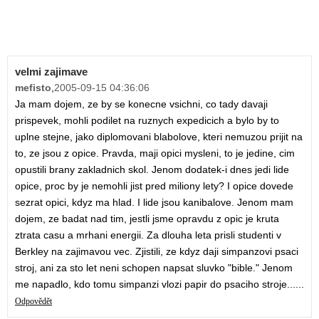
velmi zajimave
mefisto
,
2005-09-15 04:36:06
Ja mam dojem, ze by se konecne vsichni, co tady davaji
prispevek, mohli podilet na ruznych expedicich a bylo by to
uplne stejne, jako diplomovani blabolove, kteri nemuzou prijit na
to, ze jsou z opice. Pravda, maji opici mysleni, to je jedine, cim
opustili brany zakladnich skol. Jenom dodatek-i dnes jedi lide
opice, proc by je nemohli jist pred miliony lety? I opice dovede
sezrat opici, kdyz ma hlad. I lide jsou kanibalove. Jenom mam
dojem, ze badat nad tim, jestli jsme opravdu z opic je kruta
ztrata casu a mrhani energii. Za dlouha leta prisli studenti v
Berkley na zajimavou vec. Zjistili, ze kdyz daji simpanzovi psaci
stroj, ani za sto let neni schopen napsat sluvko "bible." Jenom
me napadlo, kdo tomu simpanzi vlozi papir do psaciho stroje......
Odpovědět