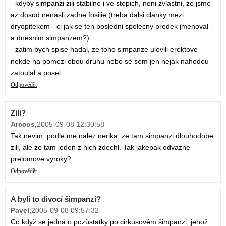
- kdyby simpanzi zili stabilne i ve stepich, neni zvlastni, ze jsme
az dosud nenasli zadne fosilie (treba dalsi clanky mezi
dryopitekem - ci jak se ten posledni spolecny predek jmenoval -
a dnesnim simpanzem?)
- zatim bych spise hadal, ze toho simpanze ulovili erektove
nekde na pomezi obou druhu nebo se sem jen nejak nahodou
zatoulal a posel.
Odpovědět
Zili?
Arccos
,
2005-09-08 12:30:58
Tak nevim, podle me nalez nerika, ze tam simpanzi dlouhodobe
zili, ale ze tam jeden z nich zdechl. Tak jakepak odvazne
prelomove vyroky?
Odpovědět
A byli to divocí šimpanzi?
Pavel
,
2005-09-08 09:57:32
Co když se jedná o pozůstatky po cirkusovém šimpanzi, jehož