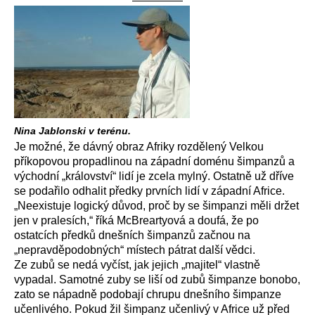
Nina Jablonski v terénu.
Je možné, že dávný obraz Afriky rozdělený Velkou
příkopovou propadlinou na západní doménu šimpanzů a
východní „království“ lidí je zcela mylný. Ostatně už dříve
se podařilo odhalit předky prvních lidí v západní Africe.
„Neexistuje logický důvod, proč by se šimpanzi měli držet
jen v pralesích,“ říká McBreartyová a doufá, že po
ostatcích předků dnešních šimpanzů začnou na
„nepravděpodobných“ místech pátrat další vědci.
Ze zubů se nedá vyčíst, jak jejich „majitel“ vlastně
vypadal. Samotné zuby se liší od zubů šimpanze bonobo,
zato se nápadně podobají chrupu dnešního šimpanze
učenlivého. Pokud žil šimpanz učenlivý v Africe už před