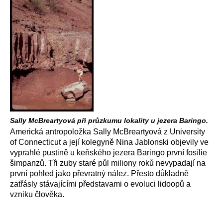
Sally McBreartyová při průzkumu lokality u jezera Baringo.
Americká antropoložka Sally McBreartyová z University
of Connecticut a její kolegyně Nina Jablonski objevily ve
vyprahlé pustině u keňského jezera Baringo první fosílie
šimpanzů. Tři zuby staré půl miliony roků nevypadají na
první pohled jako převratný nález. Přesto důkladně
zatřásly stávajícími představami o evoluci lidoopů a
vzniku člověka.