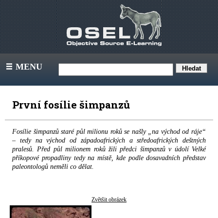
MENU
III
První fosílie šimpanzů
Fosílie šimpanzů staré půl milionu roků se našly „na východ od ráje“
– tedy na východ od západoafrických a středoafrických deštných
pralesů. Před půl milionem roků žili předci šimpanzů v údolí Velké
příkopové propadliny tedy na místě, kde podle dosavadních představ
paleontologů neměli co dělat.
Zvětšit obrázek