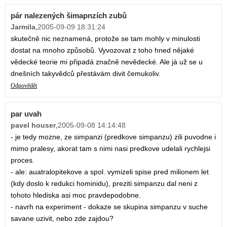
pár nalezených šimapnzích zubů
Jarmila
,
2005-09-09 18:31:24
skutečně nic neznamená, protože se tam mohly v minulosti
dostat na mnoho způsobů. Vyvozovat z toho hned nějaké
vědecké teorie mi připadá značně nevědecké. Ale já už se u
dnešních takyvědců přestávám divit čemukoliv.
Odpovědět
par uvah
pavel houser
,
2005-09-08 14:14:48
- je tedy mozne, ze simpanzi (predkove simpanzu) zili puvodne i
mimo pralesy, akorat tam s nimi nasi predkove udelali rychlejsi
proces.
- ale: auatralopitekove a spol. vymizeli spise pred milionem let
(kdy doslo k redukci hominidu), preziti simpanzu dal neni z
tohoto hlediska asi moc pravdepodobne.
- navrh na experiment - dokaze se skupina simpanzu v suche
savane uzivit, nebo zde zajdou?