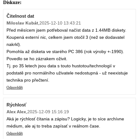
Diskuze:
Čitelnost dat
Miloslav Kubát
,
2025-12-10 13:43:21
Před měsícem jsem potřeboval načíst data z 1.44MB diskety.
Koupená externí nic, celkem jsem otočil 3 (než se dodavatel
nakrkl).
Pomohla až disketa ve starého PC 386 (rok výroby +-1990).
Povedlo se ho zázrakem oživit.
Tj. po 35 letech jsou data s touto hustotou/technologií v
podstatě pro normálního uživatele nedostupná - už neexistuje
technika pro přečtení.
Odpovědět
Rýchlosť
Alex Alex
,
2025-12-09 15:16:19
Aká je rýchlosť čítania a zápisu? Logicky, je to síce archívne
médium, ale aj to treba zapísať v reálnom čase.
Odpovědět