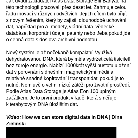
Jak uvádí zakladatel Atlas Data Storage Bill Banyai, na
této technologii pracovali přes deset let. Zahrnuje celou
řadu inovací v různých odvětvích. Jejich cílem bylo přijít
s novým řešením, který by zajistil dlouhodobé uchování
dat, například pro AI modely, vládní data, vědecké
databáze, korporátní údaje, patenty nebo třeba pokud jde
o cenná data s doslova archivní hodnotou.
Nový systém je až nečekaně kompaktní. Využívá
dehydratovanou DNA, která by měla vydržet celá tisíciletí
bez zdroje energie. Nabízí 1000krát vyšší hustotu uložení
dat v porovnání s dnešními magnetickými médii a
relativně snadné kopírování i transport dat, pokud je to
nutné. Nemluvě o velmi nízké zátěži pro životní prostředí.
Podle Atlas Data Storage je Atlas Eon 100 úplným
začátkem. Je to první produkt v řadě, která směřuje
k terabytovým DNA úložištím dat.
Video:
How we can store digital data in DNA | Dina
Zielinski