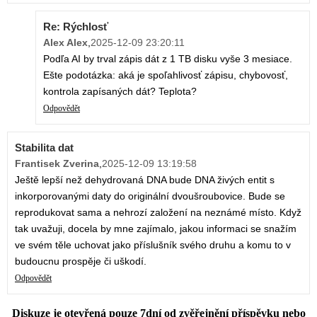
Re: Rýchlosť
Alex Alex
,
2025-12-09 23:20:11
Podľa AI by trval zápis dát z 1 TB disku vyše 3 mesiace.
Ešte podotázka: aká je spoľahlivosť zápisu, chybovosť,
kontrola zapísaných dát? Teplota?
Odpovědět
Stabilita dat
Frantisek Zverina
,
2025-12-09 13:19:58
Ještě lepší než dehydrovaná DNA bude DNA živých entit s
inkorporovanými daty do originální dvoušroubovice. Bude se
reprodukovat sama a nehrozí založení na neznámé místo. Když
tak uvažuji, docela by mne zajímalo, jakou informaci se snažím
ve svém těle uchovat jako příslušník svého druhu a komu to v
budoucnu prospěje či uškodí.
Odpovědět
Diskuze je otevřená pouze 7dní od zvěřejnění příspěvku nebo