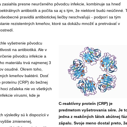
ba zasiahla presne neurčeného pôvodcu infekcie, kombinuje sa hneď
pektrálnych antibiotík a počíta sa aj s tým, že niektoré budú neúčinné. 
 všeobecné pravidlá antibiotickej liečby neschvaľujú - podporí sa tým
stanie rezistentných kmeňov, ktoré sa dokážu množiť a pretrvávať v
stredí.
chle vyšetrenie p
ô
vodcu
tlivosti na antibiotik
á
. Ale v
určenie pôvodcu infekcie a
ého materiálu trvá najmenej 3
tov osudné. Okrem toho,
ntných kmeňov baktérii. Dosť
 proteínu (CRP) do bežnej
 hoci zďaleka nie vo všetkých
nfekcie vírusmi, kde je
C-reaktívny proteín (CRP) je
predmetom vyšetrovania sére. Je t
 výsledky sú k dispozícii v
jedna z reakčných látok akútnej fá
 vyššie zmienenej,
zápalu. Svoje meno dostal preto, ž