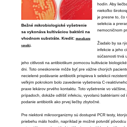
hodín. Aby lieč
niekoľko širokos
je presne to, čo
selekcia a prera
Bežné mikrobiologické vyšetrenie
nemocničnom pro
sa vykonáva kultiváciou baktérii na
vhodnom substráte. Kredit:
masakazu
Žiadalo by sa r
ý
.
sasaki
infekcie a jeho ci
súčasnosti trvá 
jeho citlivosti na antibiotikum pomocou kultivácie biologick
dni. Toto oneskorenie môže byť pre vážne chorých pacien
necielené podávanie antibiotík prispieva k selekcii reziste
veľkým pokrokom bolo zavedenie vyšetrenia C-reaktívneho
praxe lekárov prvého kontaktu. Toto vyšetrenie vo väčšine,
prípadoch, dokáže odlíšiť infekciu, vyvolanú baktériami od i
podanie antibiotík ako prvej liečby zbytočné.
Pre niektoré mikroorganizmy sú dostupné PCR testy, ktorých
priebehu málo hodín, napríklad je možné potvrdiť pôvodcu