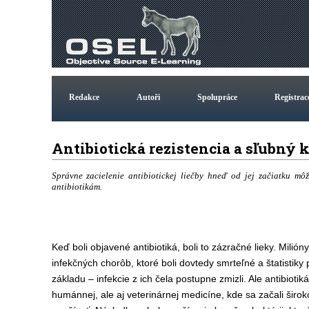
Redakce
Autoři
Spolupráce
Registrac
Antibiotická rezistencia a sľubný k
Správne zacielenie antibiotickej liečby hneď od jej začiatku môž
antibiotikám.
Keď boli objavené antibiotiká, boli to zázračné lieky. Milión
infekčných chorôb, ktoré boli dovtedy smrteľné a štatistiky 
základu – infekcie z ich čela postupne zmizli. Ale antibiotiká 
humánnej, ale aj veterinárnej medicíne, kde sa začali širo