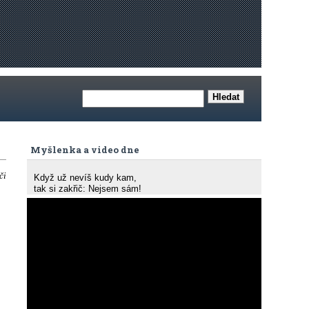
Myšlenka a video dne
či
Když už nevíš kudy kam,
tak si zakřič: Nejsem sám!