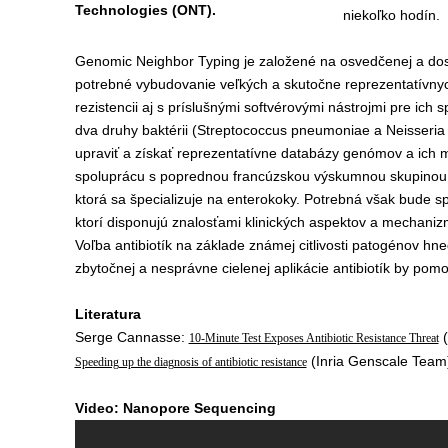
Technologies (ONT).
niekoľko hodín.
Genomic Neighbor Typing je založené na osvedčenej a dost
potrebné vybudovanie veľkých a skutočne reprezentatívnych
rezistencii aj s príslušnými softvérovými nástrojmi pre ich
dva druhy baktérii (Streptococcus pneumoniae a Neisseri
upraviť a získať reprezentatívne databázy genómov a ich m
spoluprácu s poprednou francúzskou výskumnou skupinou v 
ktorá sa špecializuje na enterokoky. Potrebná však bude s
ktorí disponujú znalosťami klinických aspektov a mechanizmo
Voľba antibiotík na základe známej citlivosti patogénov h
zbytočnej a nesprávne cielenej aplikácie antibiotík by pomo
Literatura
Serge Cannasse:
(
10-Minute Test Exposes Antibiotic Resistance Threat
(Inria Genscale Team
Speeding up the diagnosis of antibiotic resistance
Video: Nanopore Sequencing