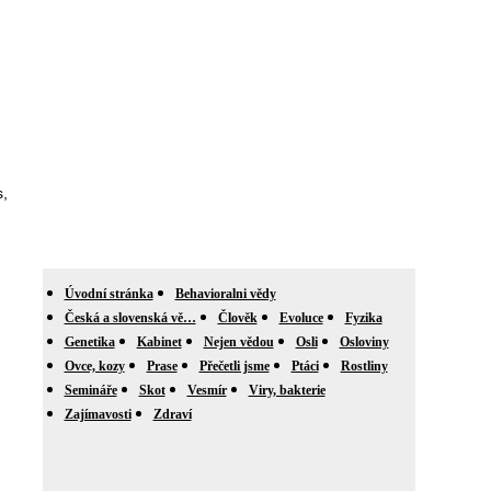
,
Úvodní stránka
Behavioralni vědy
Česká a slovenská vě…
Člověk
Evoluce
Fyzika
Genetika
Kabinet
Nejen vědou
Osli
Osloviny
Ovce, kozy
Prase
Přečetli jsme
Ptáci
Rostliny
Semináře
Skot
Vesmír
Viry, bakterie
Zajímavosti
Zdraví