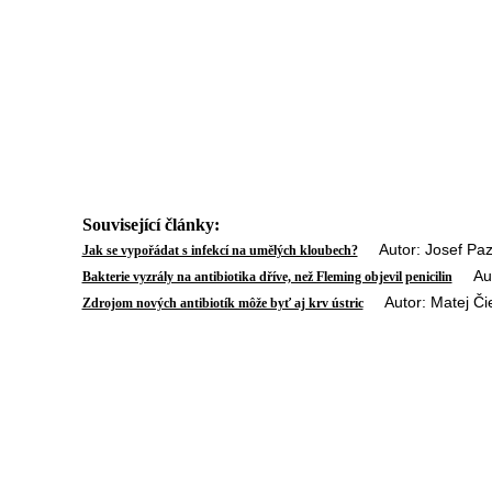
Související články:
Autor: Josef Paz
Jak se vypořádat s infekcí na umělých kloubech?
Auto
Bakterie vyzrály na antibiotika dříve, než Fleming objevil penicilin
Autor: Matej Čie
Zdrojom nových antibiotík môže byť aj krv ústric