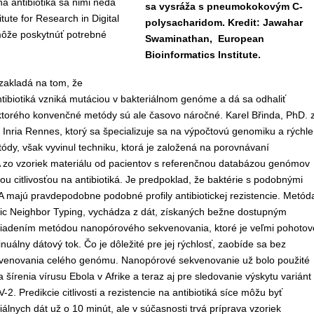
 na antibiotiká sa nimi nedá
sa vysráža s pneumokokovým C-
ute for Research in Digital
polysacharidom. Kredit: Jawahar
môže poskytnúť potrebné
Swaminathan, European
Bioinformatics Institute.
zakladá na tom, že
ntibiotiká vzniká mutáciou v bakteriálnom genóme a dá sa odhaliť
torého konvenčné metódy sú ale časovo náročné. Karel Břinda, PhD. 
Inria Rennes, ktorý sa špecializuje sa na výpočtovú genomiku a rýchle
ódy, však vyvinul techniku, ktorá je založená na porovnávaní
A zo vzoriek materiálu od pacientov s referenčnou databázou genómov
ou citlivosťou na antibiotiká. Je predpoklad, že baktérie s podobnými
 majú pravdepodobne podobné profily antibiotickej rezistencie. Metód
 Neighbor Typing, vychádza z dát, získaných bežne dostupným
adením metódou nanopórového sekvenovania, ktoré je veľmi pohotov
nuálny dátový tok. Čo je dôležité pre jej rýchlosť, zaobíde sa bez
enovania celého genómu. Nanopórové sekvenovanie už bolo použité
 šírenia vírusu Ebola v Afrike a teraz aj pre sledovanie výskytu variánt
. Predikcie citlivosti a rezistencie na antibiotiká síce môžu byť
iciálnych dát už o 10 minút, ale v súčasnosti trvá príprava vzoriek