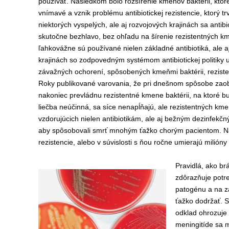
používať. Následkom bolo rozšírenie kmeňov baktérii, ktoré 
vnímavé a vznik problému antibiotickej rezistencie, ktorý 
niektorých vyspelých, ale aj rozvojových krajinách sa antibi
skutočne bezhlavo, bez ohľadu na šírenie rezistentných km
ľahkovážne sú používané nielen základné antibiotiká, ale aj
krajinách so zodpovedným systémom antibiotickej politiky u
závažných ochorení, spôsobených kmeňmi baktérii, rezisten
Roky publikované varovania, že pri dnešnom spôsobe zaob
nakoniec prevládnu rezistentné kmene baktérii, na ktoré b
liečba neúčinná, sa síce nenapĺňajú, ale rezistentných kme
vzdorujúcich nielen antibiotikám, ale aj bežným dezinfekčn
aby spôsobovali smrť mnohým ťažko chorým pacientom. N
rezistencie, alebo v s
ú
vislosti s ňou ročne umieraj
ú
mili
ó
ny 
Pravidl
á
, ako br
zdôrazňuje potre
patogénu a na zá
ťažko dodržať. Sú
odklad ohrozuje 
meningitíde sa m