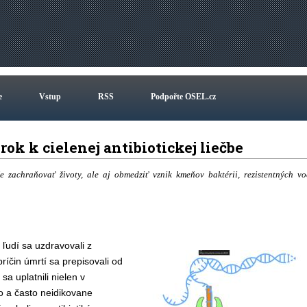
e
Vstup
RSS
Podpořte OSEL.cz
rok k cielenej antibiotickej liečbe
e zachraňovať životy, ale aj obmedziť vznik kmeňov baktérii, rezistentných vo
y ľudí sa uzdravovali z
príčin úmrtí sa prepisovali od
sa uplatnili nielen v
ko a často neidikovane