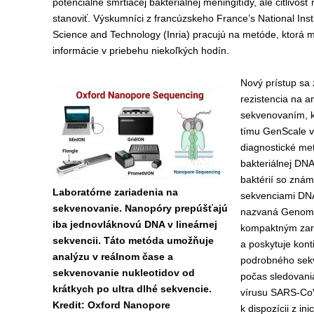
potenciálne smrtiacej bakteriálnej meningitídy, ale citlivosť
stanoviť.
Výskumníci z francúzskeho France’s National Instit
Science and Technology (Inria)
pracuj
ú
na
metód
e
, ktorá 
informácie v priebehu niekoľkých hodín
.
Nový prístup sa 
rezistencia na a
sekvenovaním, k
tímu GenScale v 
diagnostické met
bakteriálnej DN
baktérií so znám
Laboratórne zariadenia na
sekvenciami DNA
sekvenovanie. Nanopóry prepúšťajú
nazvaná Genomic
iba jednovláknovú DNA v lineárnej
kompaktným zari
sekvencii. Táto metóda umožňuje
a poskytuje konti
analýzu v reálnom čase a
podrobného sekv
sekvenovanie nukleotidov od
počas sledovania
krátkych po ultra dlhé sekvencie.
vírusu SARS-CoV-2
Kredit: Oxford Nanopore
k dispozícii z in