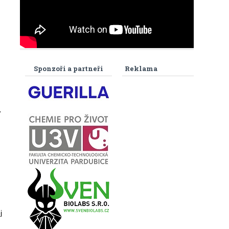
Sponzoři a partneři
Reklama
r
j