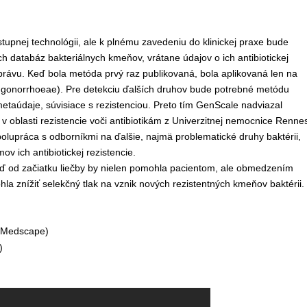
upnej technológii, ale k plnému zavedeniu do klinickej praxe bude
 databáz bakteriálnych kmeňov, vrátane údajov o ich antibiotickej
 správu. Keď bola metóda prvý raz publikovaná, bola aplikovaná len na
a gonorrhoeae). Pre detekciu ďalších druhov bude potrebné metódu
etaúdaje, súvisiace s rezistenciou. Preto tím GenScale nadviazal
oblasti rezistencie voči antibiotikám z Univerzitnej nemocnice Rennes
polupráca s odborníkmi na ďalšie, najmä problematické druhy baktérii,
v ich antibiotickej rezistencie.
neď od začiatku liečby by nielen pomohla pacientom, ale obmedzením
hla znížiť selekčný tlak na vznik nových rezistentných kmeňov baktérii.
Medscape)
)