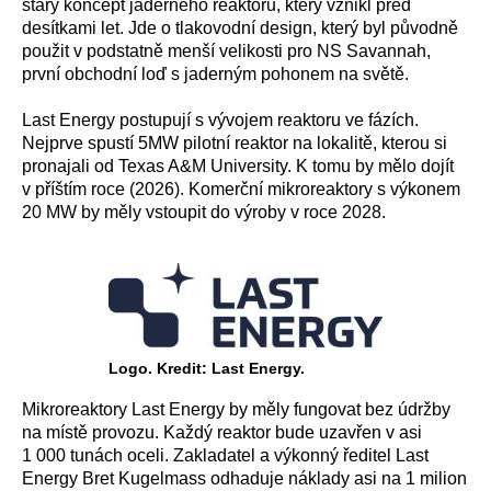
starý koncept jaderného reaktoru, který vznikl před
desítkami let. Jde o tlakovodní design, který byl původně
použit v podstatně menší velikosti pro NS Savannah,
první obchodní loď s jaderným pohonem na světě.
Last Energy postupují s vývojem reaktoru ve fázích.
Nejprve spustí 5MW pilotní reaktor na lokalitě, kterou si
pronajali od Texas A&M University. K tomu by mělo dojít
v příštím roce (2026). Komerční mikroreaktory s výkonem
20 MW by měly vstoupit do výroby v roce 2028.
Logo. Kredit: Last Energy.
Mikroreaktory Last Energy by měly fungovat bez údržby
na místě provozu. Každý reaktor bude uzavřen v asi
1 000 tunách oceli. Zakladatel a výkonný ředitel Last
Energy Bret Kugelmass odhaduje náklady asi na 1 milion