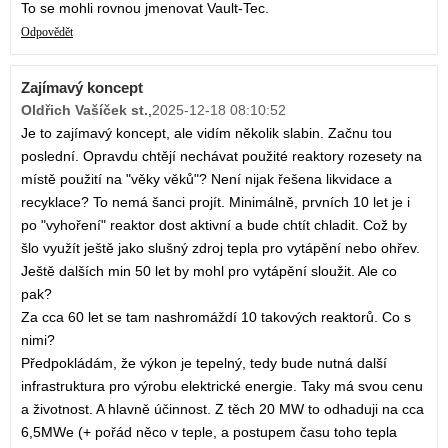
To se mohli rovnou jmenovat Vault-Tec.
Odpovědět
Zajímavý koncept
Oldřich Vašíček st.
,
2025-12-18 08:10:52
Je to zajímavý koncept, ale vidím několik slabin. Začnu tou
poslední. Opravdu chtějí nechávat použité reaktory rozesety na
místě použití na "věky věků"? Není nijak řešena likvidace a
recyklace? To nemá šanci projít. Minimálně, prvních 10 let je i
po "vyhoření" reaktor dost aktivní a bude chtít chladit. Což by
šlo využít ještě jako slušný zdroj tepla pro vytápění nebo ohřev.
Ještě dalších min 50 let by mohl pro vytápění sloužit. Ale co
pak?
Za cca 60 let se tam nashromáždí 10 takových reaktorů. Co s
nimi?
Předpokládám, že výkon je tepelný, tedy bude nutná další
infrastruktura pro výrobu elektrické energie. Taky má svou cenu
a životnost. A hlavně účinnost. Z těch 20 MW to odhaduji na cca
6,5MWe (+ pořád něco v teple, a postupem času toho tepla