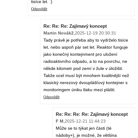
tisíce let. :)
Odpovědět
Re: Re: Re: Zajímavý koncept
Martin Novák2
,
2025-12-19 20:30:31
Tady právě je potřeba aby to vydrželo tisíce
let, nebo aspoň pár set let. Reaktor funguje
jako konečný kontejnment pro uložení
radioaktivního odpadu, a to na povrchu, ne
někde kilometr pod zemí v žule v úložišti.
Takže ocel musí být mnohem kvalitnější než
klasický nerezový dvouplášťový kontejner s
monitoringem úniku tlaku mezi plášti.
Odpovědět
Re: Re: Re: Re: Zajímavý koncept
F M
,
2025-12-21 11:44:23
Může se to týkat jen části (té
nádoby+), je možné, že většina