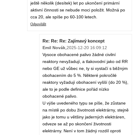
ještě několik (desítek) let po ukončení primární
aktivní činnosti se nebude moci položit. Možná po
cca 20, ale spíše po 60-100 letech.
Odpovědět
Re: Re: Re: Zajímavý koncept
Emil Novák
,
2025-12-20 16:09:12
Vysoce obohacené palivo žádné civilní
reaktory nevyžadují, a tlakovodní jako od RR
nebo GE už vůbec ne, ty si vystačí s běžným
obohacením do 5 %. Některé pokročilé
reaktory vyžadují obohacení vyšší (do 20 %),
ale to je podle definice pořád nízko
obohacené palivo.
U výše uvedeného typu se píše, že zůstane
na místě po dobu životnosti elektrárny, stejně
jako je tomu u většiny jaderných elektráren,
odveze se až po skončení životnosti
elektrárny. Není v tom žádný rozdíl oproti