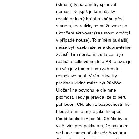
(stínění) ty parametry splňovat
nemusí. Nejspíš je tam nějaký
regulátor který brání rozběhu před
startem, teoreticky se může zase po
ukončení aktivovat (zasunout, otočit; i
v případě nouze). To stínění (a další)
může být rozebíratelné a dopravitelné
zvlášť. Tím neříkám, že ta cena je
reálná a celkově nejde o PR, otázka je
co vše je v tom milionu zahrnuto,
respektive není. V rámci kvality
překladu klidně může být 20MWe.
Uložení na povrchu je dle mne
pitomost. Tedy je pravda, že to beru
pohledem ČR, ale i z bezpečnostního
hlediska mi to přijde jako hloupost
téměř kdekoli i v poušti. Chtělo by to
vidět víc, předpokládám, že nakonec
se bude muset nějak svézt/rozebrat.