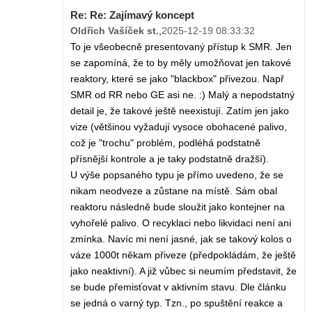
Re: Re: Zajímavý koncept
Oldřich Vašíček st.
,
2025-12-19 08:33:32
To je všeobecně presentovaný přístup k SMR. Jen
se zapomíná, že to by měly umožňovat jen takové
reaktory, které se jako "blackbox" přivezou. Např
SMR od RR nebo GE asi ne. :) Malý a nepodstatný
detail je, že takové ještě neexistují. Zatím jen jako
vize (většinou vyžadují vysoce obohacené palivo,
což je "trochu" problém, podléhá podstatně
přísnější kontrole a je taky podstatně dražší).
U výše popsaného typu je přímo uvedeno, že se
nikam neodveze a zůstane na místě. Sám obal
reaktoru následně bude sloužit jako kontejner na
vyhořelé palivo. O recyklaci nebo likvidaci není ani
zmínka. Navíc mi není jasné, jak se takový kolos o
váze 1000t někam přiveze (předpokládám, že ještě
jako neaktivní). A již vůbec si neumím představit, že
se bude přemisťovat v aktivním stavu. Dle článku
se jedná o varný typ. Tzn., po spuštění reakce a