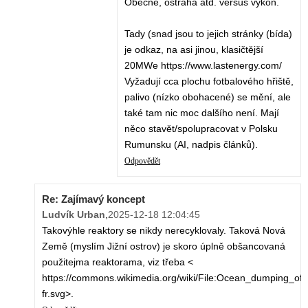
Obecně, ostraha atd. versus výkon.
Tady (snad jsou to jejich stránky (bída)
je odkaz, na asi jinou, klasičtější
20MWe https://www.lastenergy.com/
Vyžadují cca plochu fotbalového hřiště,
palivo (nízko obohacené) se mění, ale
také tam nic moc dalšího není. Mají
něco stavět/spolupracovat v Polsku
Rumunsku (AI, nadpis článků).
Odpovědět
Re: Zajímavý koncept
Ludvík Urban
,
2025-12-18 12:04:45
Takovýhle reaktory se nikdy nerecyklovaly. Taková Nová
Země (myslím Jižní ostrov) je skoro úplně obšancovaná
použitejma reaktorama, viz třeba <
https://commons.wikimedia.org/wiki/File:Ocean_dumping_o
fr.svg>.