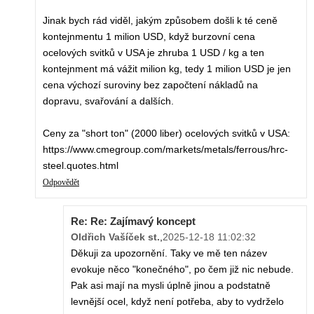
Jinak bych rád viděl, jakým způsobem došli k té ceně
kontejnmentu 1 milion USD, když burzovní cena
ocelových svitků v USA je zhruba 1 USD / kg a ten
kontejnment má vážit milion kg, tedy 1 milion USD je jen
cena výchozí suroviny bez započtení nákladů na
dopravu, svařování a dalších.
Ceny za "short ton" (2000 liber) ocelových svitků v USA:
https://www.cmegroup.com/markets/metals/ferrous/hrc-
steel.quotes.html
Odpovědět
Re: Re: Zajímavý koncept
Oldřich Vašíček st.
,
2025-12-18 11:02:32
Děkuji za upozornění. Taky ve mě ten název
evokuje něco "konečného", po čem již nic nebude.
Pak asi mají na mysli úplně jinou a podstatně
levnější ocel, když není potřeba, aby to vydrželo