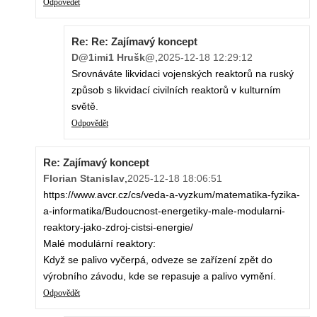
Odpovědět
Re: Re: Zajímavý koncept
D@1imi1 Hrušk@
,
2025-12-18 12:29:12
Srovnáváte likvidaci vojenských reaktorů na ruský
způsob s likvidací civilních reaktorů v kulturním
světě.
Odpovědět
Re: Zajímavý koncept
Florian Stanislav
,
2025-12-18 18:06:51
https://www.avcr.cz/cs/veda-a-vyzkum/matematika-fyzika-
a-informatika/Budoucnost-energetiky-male-modularni-
reaktory-jako-zdroj-cistsi-energie/
Malé modulární reaktory:
Když se palivo vyčerpá, odveze se zařízení zpět do
výrobního závodu, kde se repasuje a palivo vymění.
Odpovědět