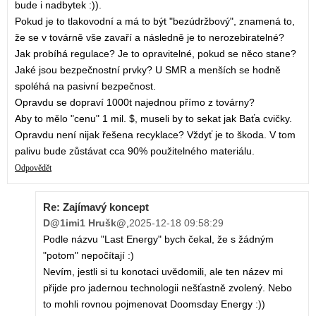
bude i nadbytek :)).
Pokud je to tlakovodní a má to být "bezúdržbový", znamená to,
že se v továrně vše zavaří a následně je to nerozebiratelné?
Jak probíhá regulace? Je to opravitelné, pokud se něco stane?
Jaké jsou bezpečnostní prvky? U SMR a menších se hodně
spoléhá na pasivní bezpečnost.
Opravdu se dopraví 1000t najednou přímo z továrny?
Aby to mělo "cenu" 1 mil. $, museli by to sekat jak Baťa cvičky.
Opravdu není nijak řešena recyklace? Vždyť je to škoda. V tom
palivu bude zůstávat cca 90% použitelného materiálu.
Odpovědět
Re: Zajímavý koncept
D@1imi1 Hrušk@
,
2025-12-18 09:58:29
Podle názvu "Last Energy" bych čekal, že s žádným
"potom" nepočítají :)
Nevím, jestli si tu konotaci uvědomili, ale ten název mi
přijde pro jadernou technologii nešťastně zvolený. Nebo
to mohli rovnou pojmenovat Doomsday Energy :))