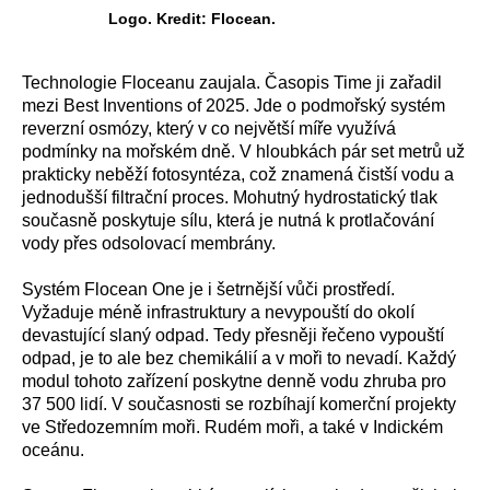
Logo. Kredit: Flocean.
Technologie Floceanu zaujala. Časopis Time ji zařadil
mezi Best Inventions of 2025. Jde o podmořský systém
reverzní osmózy, který v co největší míře využívá
podmínky na mořském dně. V hloubkách pár set metrů už
prakticky neběží fotosyntéza, což znamená čistší vodu a
jednodušší filtrační proces. Mohutný hydrostatický tlak
současně poskytuje sílu, která je nutná k protlačování
vody přes odsolovací membrány.
Systém Flocean One je i šetrnější vůči prostředí.
Vyžaduje méně infrastruktury a nevypouští do okolí
devastující slaný odpad. Tedy přesněji řečeno vypouští
odpad, je to ale bez chemikálií a v moři to nevadí. Každý
modul tohoto zařízení poskytne denně vodu zhruba pro
37 500 lidí. V současnosti se rozbíhají komerční projekty
ve Středozemním moři. Rudém moři, a také v Indickém
oceánu.