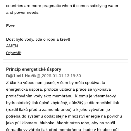
countries are more pragmatic when it comes satisfying water
and power needs.
Even ...
Dost bylo vody. Jde o ropu a krev!!
AMEN
Odpovědět
Princip energetické úspory
D@1imi1 Hrušk@
,
2026-01-01 13:19:30
Z článku vůbec není jasné, v čem by měla spočívat ta
energetická úspora, protože užitečná práce se vykonává
protlačováním vody skrz membránu. K tomu je všesměrový
hydrostatický tlak úplně zbytečný, důležitý je diferenciální tlak
(rozdíl tlaků před a za membránou) a k jeho vytvoření je
potřeba do systému dodat stejné množství energie na povrchu
jako půl kilometru hluboko. Akorát místo toho, aby na souši
čerpadlo vytvářelo tlak před membránou, bude v hloubce půl