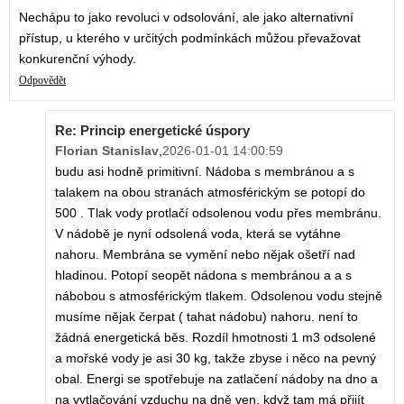
Nechápu to jako revoluci v odsolování, ale jako alternativní
přístup, u kterého v určitých podmínkách můžou převažovat
konkurenční výhody.
Odpovědět
Re: Princip energetické úspory
Florian Stanislav
,
2026-01-01 14:00:59
budu asi hodně primitivní. Nádoba s membránou a s
talakem na obou stranách atmosférickým se potopí do
500 . Tlak vody protlačí odsolenou vodu přes membránu.
V nádobě je nyní odsolená voda, která se vytáhne
nahoru. Membrána se vymění nebo nějak ošetří nad
hladinou. Potopí seopět nádona s membránou a a s
nábobou s atmosférickým tlakem. Odsolenou vodu stejně
musíme nějak čerpat ( tahat nádobu) nahoru. není to
žádná energetická běs. Rozdíl hmotnosti 1 m3 odsolené
a mořské vody je asi 30 kg, takže zbyse i něco na pevný
obal. Energi se spotřebuje na zatlačení nádoby na dno a
na vytlačování vzduchu na dně ven, když tam má přijít