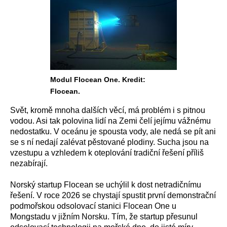
Modul Flocean One. Kredit:
Flocean.
Svět, kromě mnoha dalších věcí, má problém i s pitnou
vodou. Asi tak polovina lidí na Zemi čelí jejímu vážnému
nedostatku. V oceánu je spousta vody, ale nedá se pít ani
se s ní nedají zalévat pěstované plodiny. Sucha jsou na
vzestupu a vzhledem k oteplování tradiční řešení příliš
nezabírají.
Norský startup Flocean se uchýlil k dost netradičnímu
řešení. V roce 2026 se chystají spustit první demonstrační
podmořskou odsolovací stanici Flocean One u
Mongstadu v jižním Norsku. Tím, že startup přesunul