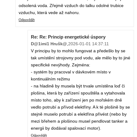
odsolená voda. Zřejmě vzduch do talku odolné trubice
vzduchu, která vede až nahoru.
Odpovědět
Re: Re: Princip energetické úspory
D@1imi1 Hrušk@
,
2026-01-01 14:37:11
V principu by to mohlo fungovat a předešlo by se
tak umístění strojovny pod vodu, ale mělo by to jiné
specifické nevýhody. Zejména:
- systém by pracoval v dávkovém místo v
kontinuálním režimu
- na hladině by musela být trvale umístěna loď či
plošina, která by zařízení spouštěla a vytahovala
místo toho, aby k zařízení jen po mořském dně
vedlo potrubí a přívod elektřiny. A k té plošině by se
stejně muselo potrubí a elektřina přivést (nebo by
mezi břehem a plošinou musel pendlovat tanker a
energii by dodával spalovací motor).
Odpovědět