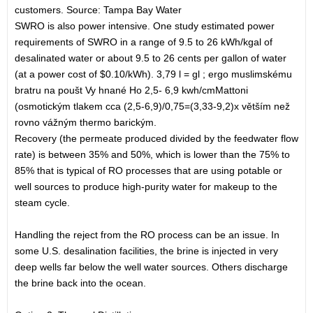
customers. Source: Tampa Bay Water
SWRO is also power intensive. One study estimated power
requirements of SWRO in a range of 9.5 to 26 kWh/kgal of
desalinated water or about 9.5 to 26 cents per gallon of water
(at a power cost of $0.10/kWh). 3,79 l = gl ; ergo muslimskému
bratru na poušt Vy hnané Ho 2,5- 6,9 kwh/cmMattoni
(osmotickým tlakem cca (2,5-6,9)/0,75=(3,33-9,2)x větším než
rovno vážným thermo barickým.
Recovery (the permeate produced divided by the feedwater flow
rate) is between 35% and 50%, which is lower than the 75% to
85% that is typical of RO processes that are using potable or
well sources to produce high-purity water for makeup to the
steam cycle.
Handling the reject from the RO process can be an issue. In
some U.S. desalination facilities, the brine is injected in very
deep wells far below the well water sources. Others discharge
the brine back into the ocean.