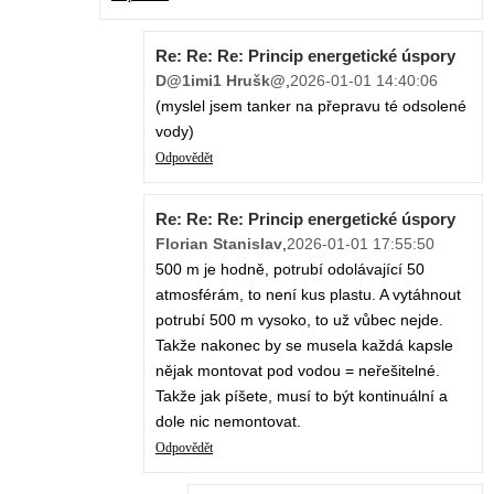
Re: Re: Re: Princip energetické úspory
D@1imi1 Hrušk@
,
2026-01-01 14:40:06
(myslel jsem tanker na přepravu té odsolené
vody)
Odpovědět
Re: Re: Re: Princip energetické úspory
Florian Stanislav
,
2026-01-01 17:55:50
500 m je hodně, potrubí odolávající 50
atmosférám, to není kus plastu. A vytáhnout
potrubí 500 m vysoko, to už vůbec nejde.
Takže nakonec by se musela každá kapsle
nějak montovat pod vodou = neřešitelné.
Takže jak píšete, musí to být kontinuální a
dole nic nemontovat.
Odpovědět