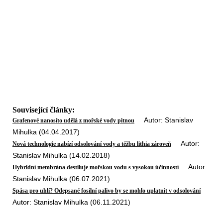
Související články:
Autor: Stanislav
Grafenové nanosíto udělá z mořské vody pitnou
Mihulka (04.04.2017)
Autor:
Nová technologie nabízí odsolování vody a těžbu lithia zároveň
Stanislav Mihulka (14.02.2018)
Autor:
Hybridní membrána destiluje mořskou vodu s vysokou účinností
Stanislav Mihulka (06.07.2021)
Spása pro uhlí? Odepsané fosilní palivo by se mohlo uplatnit v odsolování
Autor: Stanislav Mihulka (06.11.2021)