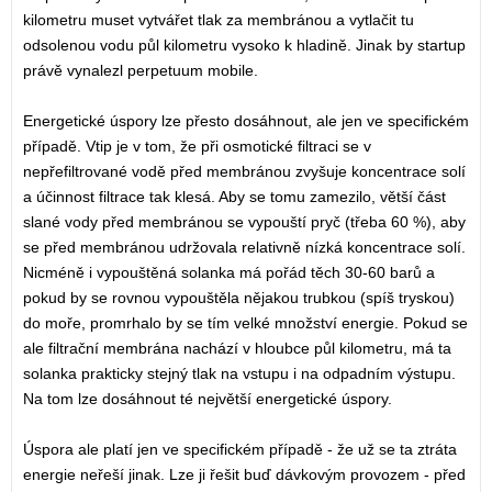
kilometru muset vytvářet tlak za membránou a vytlačit tu
odsolenou vodu půl kilometru vysoko k hladině. Jinak by startup
právě vynalezl perpetuum mobile.
Energetické úspory lze přesto dosáhnout, ale jen ve specifickém
případě. Vtip je v tom, že při osmotické filtraci se v
nepřefiltrované vodě před membránou zvyšuje koncentrace solí
a účinnost filtrace tak klesá. Aby se tomu zamezilo, větší část
slané vody před membránou se vypouští pryč (třeba 60 %), aby
se před membránou udržovala relativně nízká koncentrace solí.
Nicméně i vypouštěná solanka má pořád těch 30-60 barů a
pokud by se rovnou vypouštěla nějakou trubkou (spíš tryskou)
do moře, promrhalo by se tím velké množství energie. Pokud se
ale filtrační membrána nachází v hloubce půl kilometru, má ta
solanka prakticky stejný tlak na vstupu i na odpadním výstupu.
Na tom lze dosáhnout té největší energetické úspory.
Úspora ale platí jen ve specifickém případě - že už se ta ztráta
energie neřeší jinak. Lze ji řešit buď dávkovým provozem - před