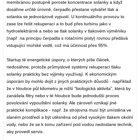
membránou postupně poroste koncentrace solanky a když
dosáhne určité úrovně, čerpadlo přestane vytvářet tlak a
solanka se jednorázově vypustí. U kontinuálního provozu to
zase lze řešit rekuperací a to buď přes turbínu jako v
hydroelektrárně a nebo se tlak solanky v tlakovém výměníku
(např. na principu čerpadla s rotačními písty) rovnou předává
vstupující mořské vodě, což má účinnost přes 95%.
Startup té energetické úspory, o kterých píše článek,
nedosáhne, protože průmyslové systémy rekuperaci tlaku
solanky prakticky bez výjimky využívají. K ekonomickým
úsporám by mohlo dojít z jiných praktických důvodů - například
že v hloubce půl kilometru je nižší "biologická aktivita", která by
zanášela filtry nebo v té hloubce bude jednodušší proces
povolování vypouštění solanky. Ale zároveň vznikají jiné
praktické komplikace - např. že strojovna musí být umístěna ve
slaném prostředí a být utěsněna od před vysokým tlakem okolní
vody, nebo že se k tomu zařízení pod vodou nedostane technik,
aby provedl servis.