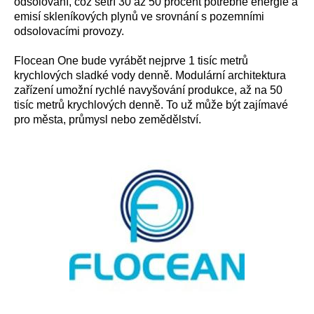
odsolování, což šetří 30 až 50 procent potřebné energie a
emisí skleníkových plynů ve srovnání s pozemními
odsolovacími provozy.
Flocean One bude vyrábět nejprve 1 tisíc metrů
krychlových sladké vody denně. Modulární architektura
zařízení umožní rychlé navyšování produkce, až na 50
tisíc metrů krychlových denně. To už může být zajímavé
pro města, průmysl nebo zemědělství.