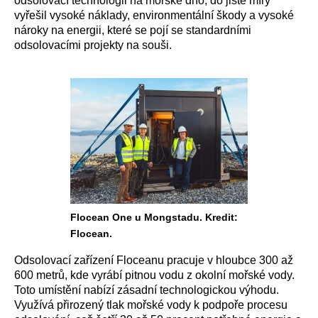
odsolovací technologii na mořské dno, do jisté míry
vyřešil vysoké náklady, environmentální škody a vysoké
nároky na energii, které se pojí se standardními
odsolovacími projekty na souši.
Flocean One u Mongstadu. Kredit:
Flocean.
Odsolovací zařízení Floceanu pracuje v hloubce 300 až
600 metrů, kde vyrábí pitnou vodu z okolní mořské vody.
Toto umístění nabízí zásadní technologickou výhodu.
Využívá přirozený tlak mořské vody k podpoře procesu