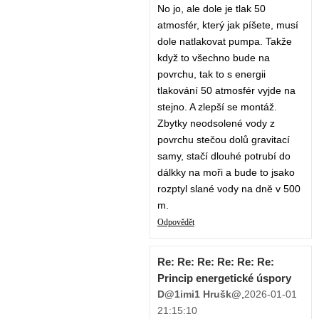
No jo, ale dole je tlak 50
atmosfér, který jak píšete, musí
dole natlakovat pumpa. Takže
když to všechno bude na
povrchu, tak to s energii
tlakování 50 atmosfér vyjde na
stejno. A zlepší se montáž.
Zbytky neodsolené vody z
povrchu stečou dolů gravitací
samy, stačí dlouhé potrubí do
dálkky na moři a bude to jsako
rozptyl slané vody na dně v 500
m.
Odpovědět
Re: Re: Re: Re: Re: Re:
Princip energetické úspory
D@1imi1 Hrušk@
,
2026-01-01
21:15:10