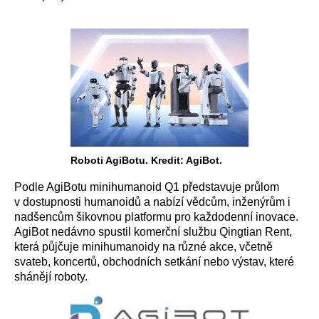
Roboti AgiBotu. Kredit: AgiBot.
Podle AgiBotu minihumanoid Q1 představuje průlom
v dostupnosti humanoidů a nabízí vědcům, inženýrům i
nadšencům šikovnou platformu pro každodenní inovace.
AgiBot nedávno spustil komerční službu Qingtian Rent,
která půjčuje minihumanoidy na různé akce, včetně
svateb, koncertů, obchodních setkání nebo výstav, které
shánějí roboty.