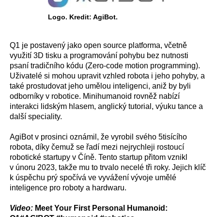
Logo. Kredit: AgiBot.
Q1 je postavený jako open source platforma, včetně
využití 3D tisku a programování pohybu bez nutnosti
psaní tradičního kódu (Zero-code motion programming).
Uživatelé si mohou upravit vzhled robota i jeho pohyby, a
také prostudovat jeho umělou inteligenci, aniž by byli
odborníky v robotice. Minihumanoid rovněž nabízí
interakci lidským hlasem, anglický tutorial, výuku tance a
další speciality.
AgiBot v prosinci oznámil, že vyrobil svého 5tisícího
robota, díky čemuž se řadí mezi nejrychleji rostoucí
robotické startupy v Číně. Tento startup přitom vznikl
v únoru 2023, takže mu to trvalo necelé tři roky. Jejich klíč
k úspěchu prý spočívá ve vyvážení vývoje umělé
inteligence pro roboty a hardwaru.
Video:
Meet Your First Personal Humanoid: