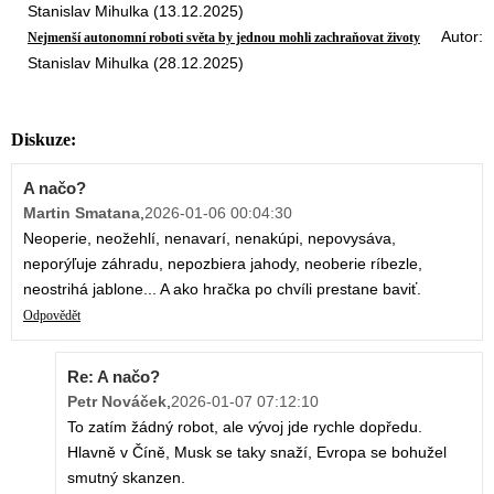
Stanislav Mihulka (13.12.2025)
Autor:
Nejmenší autonomní roboti světa by jednou mohli zachraňovat životy
Stanislav Mihulka (28.12.2025)
Diskuze:
A načo?
Martin Smatana
,
2026-01-06 00:04:30
Neoperie, neožehlí, nenavarí, nenakúpi, nepovysáva,
neporýľuje záhradu, nepozbiera jahody, neoberie ríbezle,
neostrihá jablone... A ako hračka po chvíli prestane baviť.
Odpovědět
Re: A načo?
Petr Nováček
,
2026-01-07 07:12:10
To zatím žádný robot, ale vývoj jde rychle dopředu.
Hlavně v Číně, Musk se taky snaží, Evropa se bohužel
smutný skanzen.