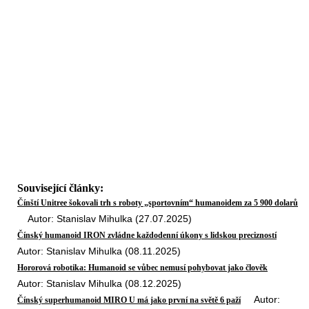
Související články:
Čínští Unitree šokovali trh s roboty „sportovním“ humanoidem za 5 900 dolarů
Autor: Stanislav Mihulka (27.07.2025)
Čínský humanoid IRON zvládne každodenní úkony s lidskou precizností
Autor: Stanislav Mihulka (08.11.2025)
Hororová robotika: Humanoid se vůbec nemusí pohybovat jako člověk
Autor: Stanislav Mihulka (08.12.2025)
Autor:
Čínský superhumanoid MIRO U má jako první na světě 6 paží