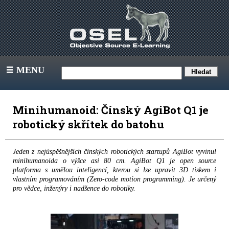
MENU
III
Minihumanoid: Čínský AgiBot Q1 je
robotický skřítek do batohu
Jeden z nejúspěšnějších čínských robotických startupů AgiBot vyvinul
minihumanoida o výšce asi 80 cm. AgiBot Q1 je open source
platforma s umělou inteligencí, kterou si lze upravit 3D tiskem i
vlastním programováním (Zero-code motion programming). Je určený
pro vědce, inženýry i nadšence do robotiky.