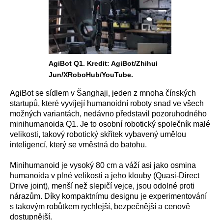
AgiBot Q1. Kredit: AgiBot/Zhihui
Jun/XRoboHub/YouTube.
AgiBot se sídlem v Šanghaji, jeden z mnoha čínských
startupů, které vyvíjejí humanoidní roboty snad ve všech
možných variantách, nedávno představil pozoruhodného
minihumanoida Q1. Je to osobní robotický společník malé
velikosti, takový robotický skřítek vybavený umělou
inteligencí, který se vměstná do batohu.
Minihumanoid je vysoký 80 cm a váží asi jako osmina
humanoida v plné velikosti a jeho klouby (Quasi-Direct
Drive joint), menší než slepičí vejce, jsou odolné proti
nárazům. Díky kompaktnímu designu je experimentování
s takovým robůtkem rychlejší, bezpečnější a cenově
dostupnější.