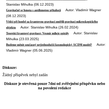
Stanislav Mihulka (06.12.2023)
Autor: Vladimír Wagner
Gravitačně se hmota s antihmotou přitahují
(08.12.2023)
Vědci při honbě za kvantovou gravitací změřili gravitaci mikroskopického
Autor: Stanislav Mihulka (26.02.2024)
objektu
Autor: Stanislav
Teoretici kvantové gravitace: Vesmír miluje spirály
Mihulka (23.03.2025)
Autor:
Budeme měnit současný nejjednodušší kosmologický ΛCDM model?
Vladimír Wagner (05.06.2025)
Diskuze:
Žádný příspěvek nebyl zadán
Diskuze je otevřená pouze 7dní od zvěřejnění příspěvku nebo
na povolení redakce