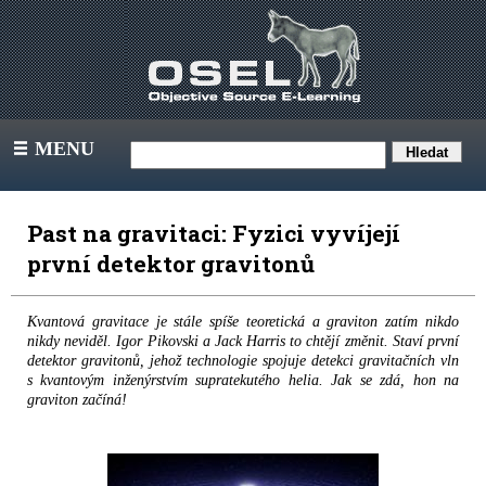
MENU
III
Past na gravitaci: Fyzici vyvíjejí
první detektor gravitonů
Kvantová gravitace je stále spíše teoretická a graviton zatím nikdo
nikdy neviděl. Igor Pikovski a Jack Harris to chtějí změnit. Staví první
detektor gravitonů, jehož technologie spojuje detekci gravitačních vln
s kvantovým inženýrstvím supratekutého helia. Jak se zdá, hon na
graviton začíná!