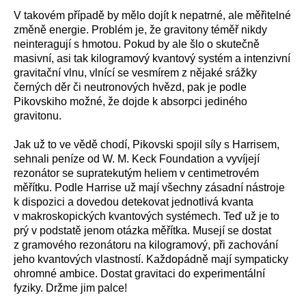
V takovém případě by mělo dojít k nepatrné, ale měřitelné
změně energie. Problém je, že gravitony téměř nikdy
neinteragují s hmotou. Pokud by ale šlo o skutečně
masivní, asi tak kilogramový kvantový systém a intenzivní
gravitační vlnu, vlnící se vesmírem z nějaké srážky
černých děr či neutronových hvězd, pak je podle
Pikovskiho možné, že dojde k absorpci jediného
gravitonu.
Jak už to ve vědě chodí, Pikovski spojil síly s Harrisem,
sehnali peníze od W. M. Keck Foundation a vyvíjejí
rezonátor se supratekutým heliem v centimetrovém
měřítku. Podle Harrise už mají všechny zásadní nástroje
k dispozici a dovedou detekovat jednotlivá kvanta
v makroskopických kvantových systémech. Teď už je to
prý v podstatě jenom otázka měřítka. Musejí se dostat
z gramového rezonátoru na kilogramový, při zachování
jeho kvantových vlastností. Každopádně mají sympaticky
ohromné ambice. Dostat gravitaci do experimentální
fyziky. Držme jim palce!