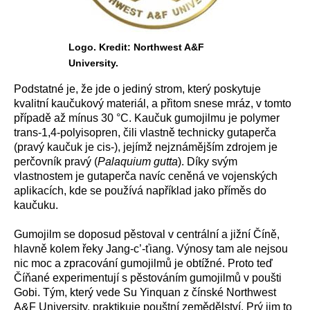
Logo. Kredit: Northwest A&F
University.
Podstatné je, že jde o jediný strom, který poskytuje
kvalitní kaučukový materiál, a přitom snese mráz, v tomto
případě až mínus 30 °C. Kaučuk gumojilmu je polymer
trans-1,4-polyisopren, čili vlastně technicky
gutaperča
(pravý kaučuk je cis-), jejímž nejznámějším zdrojem je
perčovník pravý (
Palaquium gutta
).
Díky svým
vlastnostem je gutaperča navíc ceněná ve vojenských
aplikacích, kde se používá například jako příměs do
kaučuku.
Gumojilm se doposud pěstoval v centrální a jižní Číně,
hlavně kolem řeky Jang-c’-ťiang. Výnosy tam ale nejsou
nic moc a zpracování gumojilmů je obtížné. Proto teď
Číňané experimentují s pěstováním gumojilmů v poušti
Gobi. Tým, který vede Su Yinquan z čínské Northwest
A&F University, praktikuje pouštní zemědělství. Prý jim to