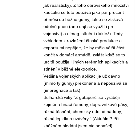
jak realisticky). Z toho obrovského množství
kaučuku se toto používá jako pár procent
příměsi do běžné gumy, takto se získává
odolné pneu (ano dají se využít i pro
vojenství) a elmag. stínění (taktéž). Tedy
vzhledem k rozložení čínské produkce a
exportu mi nepřijde, že by měla větší část
končit v domácí armádě, zvlášť když se to
určitě použije i jiných terénních aplikacích a
stínění v běžné elektronice.
Většina vojenských aplikaci je už dávno
(mimo ty gumy) překonána a nepoužívá se
(impregnace a tak).
Bulharská wiky "Z gutaperči se vyrábějí
zejména hnací řemeny, dopravníkové pásy,
různá těsnění, chemicky odolné nádoby,
různá lepidla a uzávěry." (Aktuální? Při
zběžném hledání jsem nic nenašel)