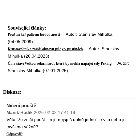
Související články:
Autor: Stanislav Mihulka
Pouštní keř palivem budoucnosti
(04.05.2009)
Autor: Stanislav
Krustovoltaika zařídí obnovu půdy v pustinách
Mihulka (26.04.2023)
Autor:
Čína staví Velkou solární zeď, která by mohla napájet celý Peking
Stanislav Mihulka (07.01.2025)
Diskuze:
Ničení pouště
Marek Hudik
,
2026-02-02 17:41:18
Věta "že zničí poušť jim je nejspíš úplně jedno" je vtip nebo je
myšlena vážně?
Odpovědět