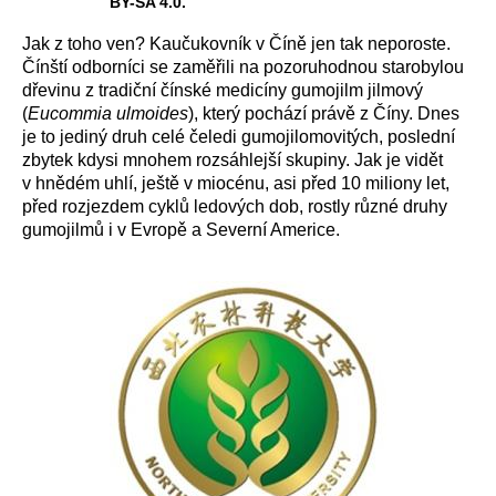
BY-SA 4.0.
Jak z toho ven? Kaučukovník v Číně jen tak neporoste.
Čínští odborníci se zaměřili na pozoruhodnou starobylou
dřevinu z tradiční čínské medicíny gumojilm jilmový
(
Eucommia ulmoides
), který pochází právě z Číny. Dnes
je to jediný druh celé čeledi gumojilomovitých, poslední
zbytek kdysi mnohem rozsáhlejší skupiny. Jak je vidět
v hnědém uhlí, ještě v miocénu, asi před 10 miliony let,
před rozjezdem cyklů ledových dob, rostly různé druhy
gumojilmů i v Evropě a Severní Americe.