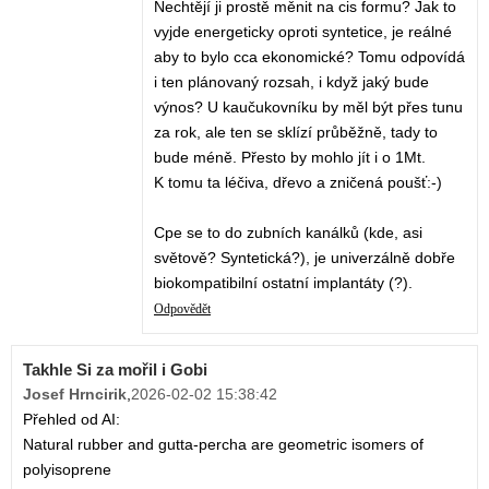
Nechtějí ji prostě měnit na cis formu? Jak to
vyjde energeticky oproti syntetice, je reálné
aby to bylo cca ekonomické? Tomu odpovídá
i ten plánovaný rozsah, i když jaký bude
výnos? U kaučukovníku by měl být přes tunu
za rok, ale ten se sklízí průběžně, tady to
bude méně. Přesto by mohlo jít i o 1Mt.
K tomu ta léčiva, dřevo a zničená poušť:-)
Cpe se to do zubních kanálků (kde, asi
světově? Syntetická?), je univerzálně dobře
biokompatibilní ostatní implantáty (?).
Odpovědět
Takhle Si za mořil i Gobi
Josef Hrncirik
,
2026-02-02 15:38:42
Přehled od AI:
Natural rubber and gutta-percha are geometric isomers of
polyisoprene