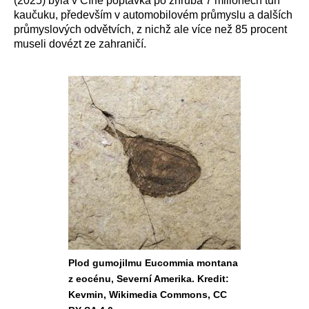
(2025) byla v Číně poptávka po zhruba 7 milionech tun
kaučuku, především v automobilovém průmyslu a dalších
průmyslových odvětvích, z nichž ale více než 85 procent
museli dovézt ze zahraničí.
Plod gumojilmu Eucommia montana
z eocénu, Severní Amerika. Kredit:
Kevmin, Wikimedia Commons, CC