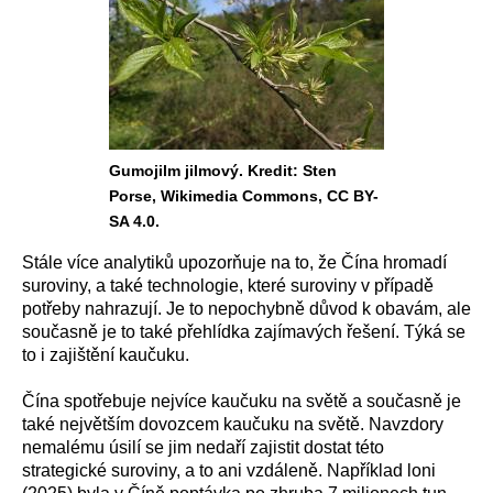
Gumojilm jilmový. Kredit: Sten
Porse, Wikimedia Commons, CC BY-
SA 4.0.
Stále více analytiků upozorňuje na to, že Čína hromadí
suroviny, a také technologie, které suroviny v případě
potřeby nahrazují. Je to nepochybně důvod k obavám, ale
současně je to také přehlídka zajímavých řešení. Týká se
to i zajištění kaučuku.
Čína spotřebuje nejvíce kaučuku na světě a současně je
také největším dovozcem kaučuku na světě. Navzdory
nemalému úsilí se jim nedaří zajistit dostat této
strategické suroviny, a to ani vzdáleně. Například loni