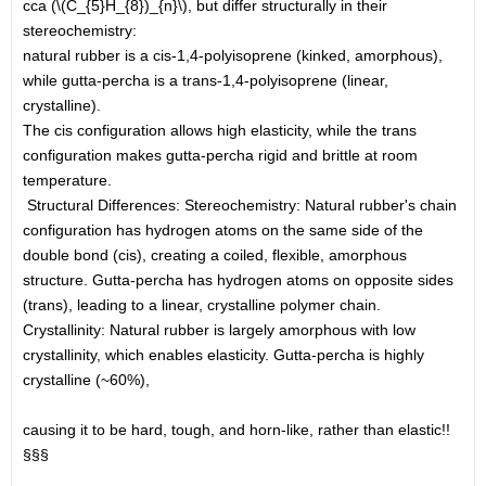
cca (\(C_{5}H_{8})_{n}\), but differ structurally in their
stereochemistry:
natural rubber is a cis-1,4-polyisoprene (kinked, amorphous),
while gutta-percha is a trans-1,4-polyisoprene (linear,
crystalline).
The cis configuration allows high elasticity, while the trans
configuration makes gutta-percha rigid and brittle at room
temperature.
Structural Differences: Stereochemistry: Natural rubber's chain
configuration has hydrogen atoms on the same side of the
double bond (cis), creating a coiled, flexible, amorphous
structure. Gutta-percha has hydrogen atoms on opposite sides
(trans), leading to a linear, crystalline polymer chain.
Crystallinity: Natural rubber is largely amorphous with low
crystallinity, which enables elasticity. Gutta-percha is highly
crystalline (~60%),
causing it to be hard, tough, and horn-like, rather than elastic!!
§§§