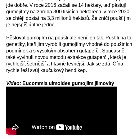
jde dobře. V roce 2016 začali se 14 hektary, teď pěstují
gumojilmy na zhruba 300 tisících hektarech, v roce 2030
se chtějí dostat na 3,3 milionů hektarů. Že zničí poušť jim
je nejspíš úplně jedno.
Pěstovat gumojilm na poušti ale není jen tak. Pustili na to
genetiky, kteří jim vyrobili gumojilmy vhodné do pouštních
podmínek a s vysokým obsahem gutaperči. Současně
také vyvinuli novou metodu extrakce gutaperči, která je
rychlejší, šetrnější a hlavně levnější. Jak se zdá, Čína
rychle řeší svůj kaučukový hendikep.
Video:
Eucommia ulmoides gumojilm jilmovitý