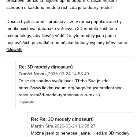
ořechové. Jenže já nejsem úplně odborník, takže nejsem
schopen u každého modelu říct, zda je to dobrý model.
Docela bych si uměl i představit, že v rámci popularizace by
mohla existovat databáze veřejných 3D modelů zaštítěná
paleontology, aby člověk věděl že tyto modely jsou podle
nejnovějších poznatků a ne nějaké fantasy výplody bůhví koho.
Odpovědět
Re: 3D modely dinosaurů
Tomáš Novák
,
2026-03-24 14:53:40
To se dá snadno vygůglovat. Třeba Sue je zde:
https://www.fieldmuseum.org/page/educators/learning-
resources/3d-model-tyrannosaurus-rex :-)
Odpovědět
Re: Re: 3D modely dinosaurů
Martin Šíra
,
2026-03-24 16:58:27
Možná jsem to nenapsal jasně. Hledám 3D modely