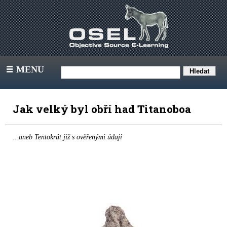
MENU
III
Jak velký byl obří had Titanoboa
…aneb Tentokrát již s ověřenými údaji