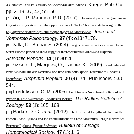
. Krieger Pub. Co.
A Historical Natural History of Anacondas and Pythons
pp. 2, 19, 37, 42, 55–56
Rio, J. P; Mannion, P. D. (2017).
[7]
The osteology of the giant snake
Gigantophis garstini
from the upper Eocene of North Africa and its bearing on the
.
Journal of
phylogenetic relationships and biogeography of Madtsoiidae
Vertebrate Paleontology
.
37
(4): e1347179.
Datta, D.; Bajpai, S. (2024).
[8]
Largest known madtsoiid snake from
.
warm Eocene period of India suggests intercontinental Gondwana dispersal
Scientific Reports
.
14
(1): 8054.
Pizzatto, L.; Marques, O.; Facure, K. (2009).
[9]
Food habits of
Brazilian boid snakes: overview and new data, with special reference to
Corallus
.
Amphibia-Reptilia
.
30
(4). Brill Publishers: 533–
hortulanus
544.
Fredriksson, G. M. (2005).
[10]
Predation on Sun Bears by Reticulated
.
The Raffles Bulletin of
Python in East Kalimantan, Indonesian Borneo
Zoology
.
53
(1): 165–168.
Barker, D. G.;
et al.
(2012).
[11]
The Corrected Lengths of Two Well-
known Giant Pythons and the Establishment of a new Maximum Length Record for
.
Bulletin of Chicago
Burmese Pythons,
Python bivittatus
Herpetological Society
.
47
(1): 1–6.