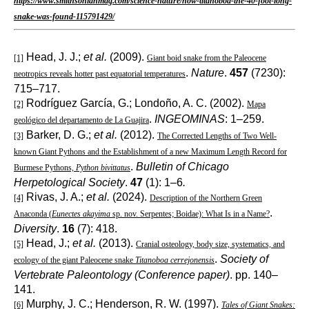
https://www.smithsonianmag.com/science-nature/how-titanoboa-the-40-foot-long-
snake-was-found-115791429/
Head, J. J.;
et al.
(2009).
[1]
Giant boid snake from the Paleocene
.
Nature
.
457
(7230):
neotropics reveals hotter past equatorial temperatures
715–717.
Rodríguez García, G.; Londoño, A. C. (2002).
[2]
Mapa
.
INGEOMINAS
: 1–259.
geológico del departamento de La Guajira
Barker, D. G.;
et al.
(2012).
[3]
The Corrected Lengths of Two Well-
known Giant Pythons and the Establishment of a new Maximum Length Record for
.
Bulletin of Chicago
Burmese Pythons,
Python bivittatus
Herpetological Society
.
47
(1): 1–6
.
Rivas, J. A.;
et al.
(2024).
[4]
Description of the Northern Green
.
Anaconda (
Eunectes akayima
sp. nov. Serpentes; Boidae): What Is in a Name?
Diversity
.
16
(7): 418.
Head, J.;
et al.
(2013).
[5]
Cranial osteology, body size, systematics, and
.
Society of
ecology of the giant Paleocene snake
Titanoboa
cerrejonensis
Vertebrate Paleontology (Conference paper)
. pp. 140–
141.
Murphy, J. C.; Henderson, R. W. (1997).
[6]
Tales of Giant Snakes: