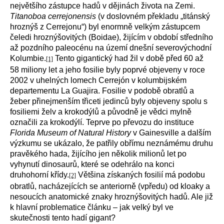
největšího zástupce hadů v dějinách života na Zemi.
Titanoboa cerrejonensis
(v doslovném překladu „titánský
hroznýš z Cerrejonu“) byl enormně velkým zástupcem
čeledi hroznýšovitých (Boidae), žijícím v období středního
až pozdního paleocénu na území dnešní severovýchodní
Kolumbie.
Tento gigantický had žil v době před 60 až
[1]
58 miliony let a jeho fosilie byly poprvé objeveny v roce
2002 v uhelných lomech Cerrejón v kolumbijském
departementu La Guajira. Fosilie v podobě obratlů a
žeber přinejmenším třiceti jedinců byly objeveny spolu s
fosiliemi želv a krokodýlů a původně je vědci mylně
označili za krokodýlí. Teprve po převozu do instituce
Florida Museum of Natural History
v Gainesville a dalším
výzkumu se ukázalo, že patřily obřímu neznámému druhu
pravěkého hada, žijícího jen několik milionů let po
vyhynutí dinosaurů, které se odehrálo na konci
druhohorní křídy.
Většina získaných fosilií má podobu
[2]
obratlů, nacházejících se anteriorně (vpředu) od kloaky a
nesoucích anatomické znaky hroznýšovitých hadů. Ale již
k hlavní problematice článku – jak velký byl ve
skutečnosti tento hadí gigant?