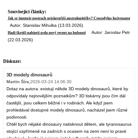
Související články:
Jak se jmenuje postrach nejslavnější australopitéčky? Crocodylus lucivenator
Autor: Stanislav Mihulka (13.03.2026)
Autor: Jaroslav Petr
Hadi škrtiči nabízejí zcela nový recept na hubnutí
(22.03.2026)
Diskuze:
3D modely dinosaurů
Martin Šíra
,
2026-03-24 14:06:30
Dotaz na autora: existují někde 3D modely dinosaurů, které by
odpovídaly nejnovějším poznatkům? 3D tiskárny jsou čím dál
častější, jsou celkem běžné i v rodinách. Ale když jsem
prohledával dostupné modely dinosaurů, nacházel jsem různé
podivnosti.
Chtěl bych nějaké dinosaury natisknout dětem, ale tyranosaurus
stojící vzpřímeně na zadních s ocasem na zemi není to pravé