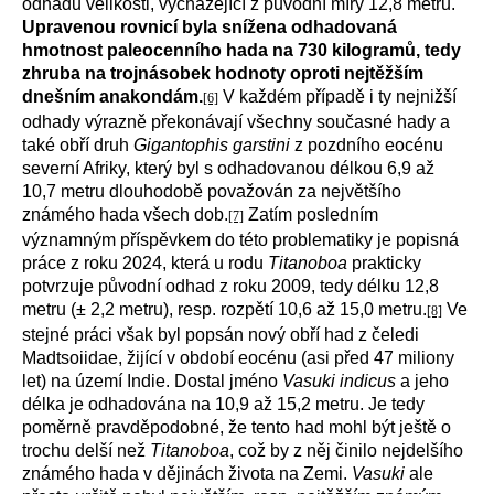
odhadů velikosti, vycházející z původní míry 12,8 metru.
Upravenou rovnicí byla snížena odhadovaná
hmotnost paleocenního hada na 730 kilogramů, tedy
zhruba na trojnásobek hodnoty oproti nejtěžším
dnešním anakondám.
V každém případě i ty nejnižší
[6]
odhady výrazně překonávají všechny současné hady a
také obří druh
Gigantophis garstini
z pozdního eocénu
severní Afriky, který byl s odhadovanou délkou 6,9 až
10,7 metru dlouhodobě považován za největšího
známého hada všech dob.
Zatím posledním
[7]
významným příspěvkem do této problematiky je popisná
práce z roku 2024, která u rodu
Titanoboa
prakticky
potvrzuje původní odhad z roku 2009, tedy délku 12,8
metru (± 2,2 metru), resp. rozpětí 10,6 až 15,0 metru.
Ve
[8]
stejné práci však byl popsán nový obří had z čeledi
Madtsoiidae, žijící v období eocénu (asi před 47 miliony
let) na území Indie. Dostal jméno
Vasuki indicus
a jeho
délka je odhadována na 10,9 až 15,2 metru. Je tedy
poměrně pravděpodobné, že tento had mohl být ještě o
trochu delší než
Titanoboa
, což by z něj činilo nejdelšího
známého hada v dějinách života na Zemi.
Vasuki
ale