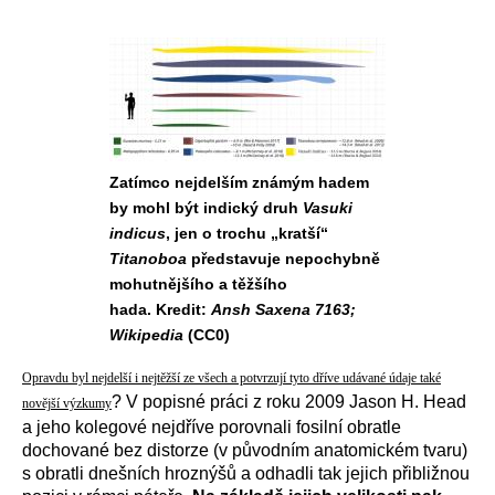
Zatímco nejdelším známým hadem
by mohl být indický druh
Vasuki
indicus
, jen o trochu „kratší“
Titanoboa
představuje nepochybně
mohutnějšího a těžšího
hada. Kredit:
Ansh Saxena 7163;
Wikipedia
(CC0)
Opravdu byl nejdelší i nejtěžší ze všech a potvrzují tyto dříve udávané údaje také
? V popisné práci z roku 2009 Jason H. Head
novější výzkumy
a jeho kolegové nejdříve porovnali fosilní obratle
dochované bez distorze (v původním anatomickém tvaru)
s obratli dnešních hroznýšů a odhadli tak jejich přibližnou