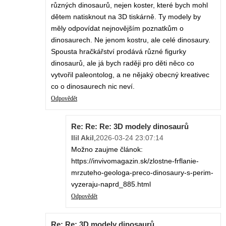
různých dinosaurů, nejen koster, které bych mohl
dětem natisknout na 3D tiskárně. Ty modely by
měly odpovídat nejnovějším poznatkům o
dinosaurech. Ne jenom kostru, ale celé dinosaury.
Spousta hračkářství prodává různé figurky
dinosaurů, ale já bych raději pro děti něco co
vytvořil paleontolog, a ne nějaký obecný kreativec
co o dinosaurech nic neví.
Odpovědět
Re: Re: Re: 3D modely dinosaurů
Ilil Akil
,
2026-03-24 23:07:14
Možno zaujme článok:
https://invivomagazin.sk/zlostne-frflanie-
mrzuteho-geologa-preco-dinosaury-s-perim-
vyzeraju-naprd_885.html
Odpovědět
Re: Re: 3D modely dinosaurů