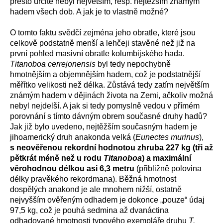
přesto určitě nebyl největším, resp. nejtěžším známým
hadem všech dob. A jak je to vlastně možné?
O tomto faktu svědčí zejména jeho obratle, které jsou
celkově podstatně menší a lehčeji stavěné než již na
první pohled masivní obratle kolumbijského hada.
Titanoboa cerrejonensis
byl tedy nepochybně
hmotnějším a objemnějším hadem, což je podstatnější
měřítko velikosti než délka. Zůstává tedy zatím největším
známým hadem v dějinách života na Zemi, ačkoliv možná
nebyl nejdelší. A jak si tedy pomyslně vedou v přímém
porovnání s tímto dávným obrem současné druhy hadů?
Jak již bylo uvedeno, nejtěžším současným hadem je
jihoamerický druh anakonda velká (
Eunectes murinus
),
s neověřenou rekordní hodnotou zhruba 227 kg (tři až
pětkrát méně než u rodu
Titanoboa
) a maximální
věrohodnou délkou asi 6,3 metru
(přibližně polovina
délky pravěkého rekordmana). Běžná hmotnost
dospělých anakond je ale mnohem nižší, ostatně
nejvyšším ověřeným odhadem je dokonce „pouze“ údaj
97,5 kg, což je pouhá sedmina až dvanáctina
odhadované hmotnosti typového exempláře druhu
T.