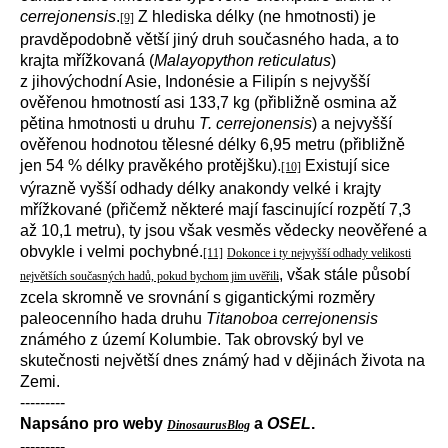
cerrejonensis
.
Z hlediska délky (ne hmotnosti) je
[9]
pravděpodobně větší jiný druh současného hada, a to
krajta mřížkovaná (
Malayopython reticulatus
)
z jihovýchodní Asie, Indonésie a Filipín s nejvyšší
ověřenou hmotností asi 133,7 kg (přibližně osmina až
pětina hmotnosti u druhu
T. cerrejonensis
) a nejvyšší
ověřenou hodnotou tělesné délky 6,95 metru (přibližně
jen 54 % délky pravěkého protějšku).
Existují sice
[10]
výrazně vyšší odhady délky anakondy velké i krajty
mřížkované (přičemž některé mají fascinující rozpětí 7,3
až 10,1 metru), ty jsou však vesměs vědecky neověřené a
obvykle i velmi pochybné.
[11]
Dokonce i ty nejvyšší odhady velikosti
, však stále působí
největších současných hadů, pokud bychom jim uvěřili
zcela skromně ve srovnání s gigantickými rozměry
paleocenního hada druhu
Titanoboa cerrejonensis
známého z území Kolumbie. Tak obrovský byl ve
skutečnosti největší dnes známý had v dějinách života na
Zemi.
---------
Napsáno pro weby
a
OSEL
.
DinosaurusBlog
---------