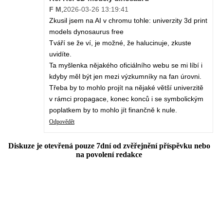
F M
,
2026-03-26 13:19:41
Zkusil jsem na AI v chromu tohle: univerzity 3d print
models dynosaurus free
Tváří se že ví, je možné, že halucinuje, zkuste
uvidíte.
Ta myšlenka nějakého oficiálního webu se mi líbí i
kdyby měl být jen mezi výzkumníky na fan úrovni.
Třeba by to mohlo projít na nějaké větší univerzitě
v rámci propagace, konec konců i se symbolickým
poplatkem by to mohlo jít finančně k nule.
Odpovědět
Diskuze je otevřená pouze 7dní od zvěřejnění příspěvku nebo
na povolení redakce