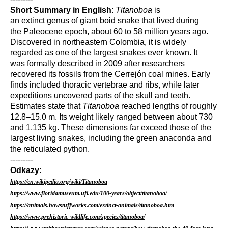
Short Summary in English
:
Titanoboa
is
an extinct genus of giant boid snake that lived during
the Paleocene epoch, about 60 to 58 million years ago.
Discovered in northeastern Colombia, it is widely
regarded as one of the largest snakes ever known. It
was formally described in 2009 after researchers
recovered its fossils from the Cerrejón coal mines. Early
finds included thoracic vertebrae and ribs, while later
expeditions uncovered parts of the skull and teeth.
Estimates state that
Titanoboa
reached lengths of roughly
12.8–15.0 m. Its weight likely ranged between about 730
and 1,135 kg. These dimensions far exceed those of the
largest living snakes, including the green anaconda and
the reticulated python.
---------
Odkazy
:
https://en.wikipedia.org/wiki/Titanoboa
https://www.floridamuseum.ufl.edu/100-years/object/titanoboa/
https://animals.howstuffworks.com/extinct-animals/titanoboa.htm
https://www.prehistoric-wildlife.com/species/titanoboa/