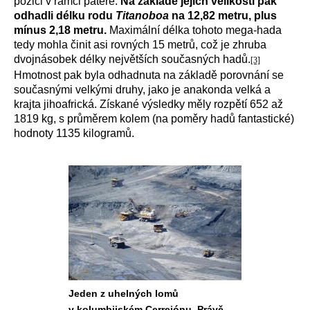
pozici v rámci páteře.
Na základě jejich velikosti pak
odhadli délku rodu
Titanoboa
na 12,82 metru, plus
mínus 2,18 metru.
Maximální délka tohoto mega-hada
tedy mohla činit asi rovných 15 metrů, což je zhruba
dvojnásobek délky největších současných hadů.
[3]
Hmotnost pak byla odhadnuta na základě porovnání se
současnými velkými druhy, jako je anakonda velká a
krajta jihoafrická. Získané výsledky měly rozpětí 652 až
1819 kg, s průměrem kolem (na poměry hadů fantastické)
hodnoty 1135 kilogramů.
Jeden z uhelných lomů
v kolumbijském Cerrejónu. Právě