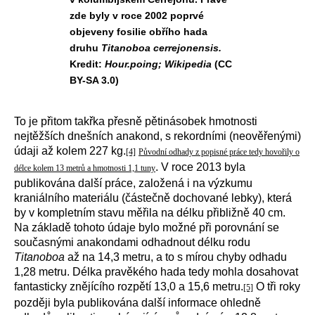
zde byly v roce 2002 poprvé
objeveny fosilie obřího hada
druhu
Titanoboa cerrejonensis.
Kredit:
Hour.poing; Wikipedia
(CC
BY-SA 3.0)
To je přitom takřka přesně pětinásobek hmotnosti
nejtěžších dnešních anakond, s rekordními (neověřenými)
údaji až kolem 227 kg.
[4]
Původní odhady z popisné práce tedy hovořily o
. V roce 2013 byla
délce kolem 13 metrů a hmotnosti 1,1 tuny
publikována další práce, založená i na výzkumu
kraniálního materiálu (částečně dochované lebky), která
by v kompletním stavu měřila na délku přibližně 40 cm.
Na základě tohoto údaje bylo možné při porovnání se
současnými anakondami odhadnout délku rodu
Titanoboa
až na 14,3 metru, a to s mírou chyby odhadu
1,28 metru. Délka pravěkého hada tedy mohla dosahovat
fantasticky znějícího rozpětí 13,0 a 15,6 metru.
O tři roky
[5]
později byla publikována další informace ohledně