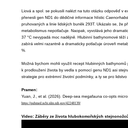
Liová a spol. se pokusili nalézt na tuto otázku odpověď v 
přenesli gen ND1 do dědičné informace hlístic
Caenorhabdi
pruhovaných a linie lidských buněk 293T. Ukázalo se, že př
metabolismus nepotlačuje. Naopak, vyvolává jeho dramatický
37 °C nevypadá moc nadějně. Hlubinní bathynomové těží z t
zabírá velmi razantně a dramaticky potlačuje úroveň meta
%.
Možná bychom mohli využít recept hlubinných bathynomů pr
k prodloužení života by vedla s pomocí genu ND1 asi stejn
strategie pro extrémní životní podmínky, a ty se pro lidst
Pramen:
Yuan, J., et al. (2026). Deep-sea megafauna co-opts micro
https://pubmed.ncbi.nlm.nih.gov/42248139/
Video: Záběry ze života hlubokomořských stejnonožců