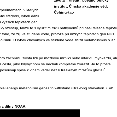
života“. Kredit: Oceánologický
institut, Čínská akademie věd,
experimentech, v kterých
Čching-tao
tis elegans
, rybek dánií
i vyšších teplotách gen
 vzestup, takže to s využitím triku bathynomů při naší tělesné teplotě
oho, že žijí ve studené vodě, protože při nízkých teplotách gen ND1
bolismu. U rybek chovaných ve studené vodě snížil metabolismus o 37
o záchranu života lidí po mozkové mrtvici nebo infarktu myokardu, al
á cesta, jako kdybychom se nechali kompletně zmrazit. Je to prostě
vo posouvají spíše k vlnám veder než k třeskutým mrazům glaciálů.
bial energy metabolism genes to withstand ultra-long starvation.
Cell
.
 z dílny
NOAA.