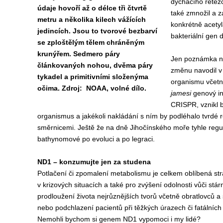
dýchacího řetězc
údaje hovoří až o délce tři čtvrtě
také zmnožil a z
metru a několika kilech vážících
konkrétně acetyl
jedincích. Jsou to tvorové bezbarví
bakteriální gen 
se zploštělým tělem chráněným
krunýřem. Sedmero páry
Jen poznámka na
článkovaných nohou, dvěma páry
změnu navodil v
tykadel a primitivními složenýma
organismu včet
očima. Zdroj: NOAA, volné dílo.
jamesi
genový i
CRISPR, vznikl b
organismus a jakékoli nakládání s ním by podléhalo tvrdé 
směrnicemi. Ještě že na dně Jihočínského moře tyhle regule
bathynomové po evoluci a po legraci.
ND1 – konzumujte jen za studena
Potlačení či zpomalení metabolismu je celkem oblíbená str
v krizových situacích a také pro zvýšení odolnosti vůči stá
prodloužení života nejrůznějších tvorů včetně obratlovců a s
nebo podchlazení pacientů při těžkých úrazech či fatálních
Nemohli bychom si genem ND1 vypomoci i my lidé?