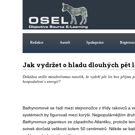
Redakce
Autoři
Spolupráce
Registrac
Jak vydržet o hladu dlouhých pět 
Dokážou snížit metabolismus natolik, že vydrží pět let bez příjmu p
hospodaření s energií?
Bathynomové se řadí mezi stejnonožce z třídy rakovců a v
systémech by figurovali mezi korýši. Nejpopulárnějším dr
Bathynomus giganteus
ze západního Atlantiku, protože te
svinek dorůstá velikosti kolem 50 centimetrů. Někde se b