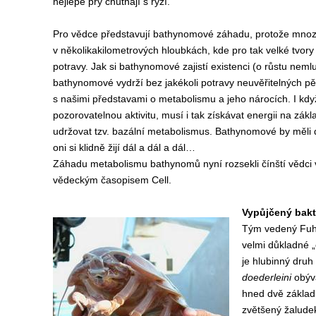
nejlépe prý chutnají s rýží.
Pro vědce představují bathynomové záhadu, protože mnoz
v několikakilometrových hloubkách, kde pro tak velké tvor
potravy. Jak si bathynomové zajistí existenci (o růstu nemlu
bathynomové vydrží bez jakékoli potravy neuvěřitelných pě
s našimi představami o metabolismu a jeho nárocích. I kd
pozorovatelnou aktivitu, musí i tak získávat energii na zákl
udržovat tzv. bazální metabolismus. Bathynomové by měli
oni si klidně žijí dál a dál a dál…
Záhadu metabolismu bathynomů nyní rozsekli čínští vědci v
vědeckým časopisem Cell.
Vypůjčený bakt
Tým vedený Fuhu
velmi důkladné 
je hlubinný druh
doederleini
obýv
hned dvě základn
zvětšený žalude