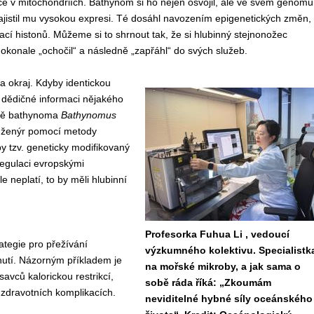
e v mitochondriích. Bathynom si ho nejen osvojil, ale ve svém genomu
ajistil mu vysokou expresi. Té dosáhl navozením epigenetických změn,
ací histonů. Můžeme si to shrnout tak, že si hlubinný stejnonožec
dokonale „ochočil“ a následně „zapřáhl“ do svých služeb.
 okraj. Kdyby identickou
 dědičné informaci nějakého
ně bathynoma
Bathynomus
nženýr pomocí metody
y tzv. geneticky modifikovaný
regulaci evropskými
 neplatí, to by měli hlubinní
Profesorka Fuhua Li , vedoucí
ategie pro přežívání
výzkumného kolektivu. Specialistk
rnutí. Názorným příkladem je
na mořské mikroby, a jak sama o
avců kalorickou restrikcí,
sobě ráda říká: „Zkoumám
 zdravotních komplikacích.
neviditelné hybné síly oceánského