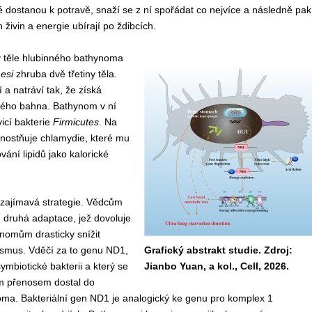
 dostanou k potravě, snaží se z ní spořádat co nejvíce a následně pak
 živin a energie ubírají po ždibcích.
v těle hlubinného bathynoma
esi
zhruba dvě třetiny těla.
 a natráví tak, že získá
ného bahna. Bathynom v ní
vicí bakterie
Firmicutes
. Na
dnostňuje chlamydie, které mu
vání lipidů jako kalorické
 zajímavá strategie. Vědcům
h druhá adaptace, jež dovoluje
nomům drasticky snížit
ismus. Vděčí za to genu ND1,
Grafický abstrakt studie. Zdroj:
symbiotické bakterii a který se
Jianbo Yuan, a kol., Cell, 2026.
ím přenosem dostal do
a. Bakteriální gen ND1 je analogický ke genu pro komplex 1