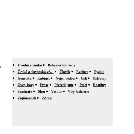
Úvodní stránka
Behavioralni vědy
e
Česká a slovenská vě…
Člověk
Evoluce
Fyzika
Genetika
Kabinet
Nejen vědou
Osli
Osloviny
Ovce, kozy
Prase
Přečetli jsme
Ptáci
Rostliny
Semináře
Skot
Vesmír
Viry, bakterie
Zajímavosti
Zdraví