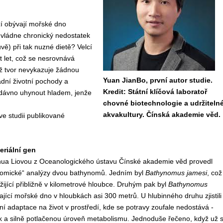
í obývají mořské dno
y vládne chronický nedostatek
vě) při tak nuzné dietě? Velcí
t let, což se nesrovnává
yž tvor nevykazuje žádnou
Yuan JianBo, první autor studie.
adní životní pochody a
Kredit: Státní klíčová laboratoř
 dávno uhynout hladem, jenže
chovné biotechnologie a udržiteln
akvakultury. Čínská akademie věd.
e studii publikované
eriální gen
a Liovou z Oceanologického ústavu Čínské akademie věd provedl
„omické“ analýzy dvou bathynomů. Jedním byl
Bathynomus jamesi
, což
 žijící přibližně v kilometrové hloubce. Druhým pak byl
Bathynomus
ající mořské dno v hloubkách asi 300 metrů. U hlubinného druhu zjistili
í adaptace na život v prostředí, kde se potravy zoufale nedostává -
k a silně potlačenou úroveň metabolismu. Jednoduše řečeno, když už 