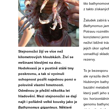
tito bathynomové
z takto získaných
Žaludek zabírá 
Bathynomus jam
Potravu rozmělní
konzistenci jem
neživí běžné trá
jejich úkor upře
Stejnonožci žijí ve více než
usnadňují sklado
kilometrových hloubkách. Živí se
rezervy.
mršinami kleslými na dno.
Hodokvasů je v pustině stálé tmy
To je bezesporu
poskrovnu, a tak si vyvinuli
ale vyrazila dec
schopnost pozřít najednou porci o
hlubinným bathy
polovině vlastní hmotnosti.
bazální metabol
Odměnou je přežití několika let
který patří jeho 
hladovění. Mezi stejnonožci se dají
tzv. horizontáln
najít i pořádně velké kousky jako je
genomu bathynom
Bathynomus giganteus
. Některé