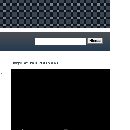
Myšlenka a video dne
né