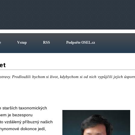
e
Vstup
RSS
Podpořte OSEL.cz
let
otravy. Prodloužili bychom si život, kdybychom si od nich vypůjčili jejich úspor
e starších taxonomických
uhem je bezesporu
nto vzdálený příbuzný našich
athynomové dokonce jedí,