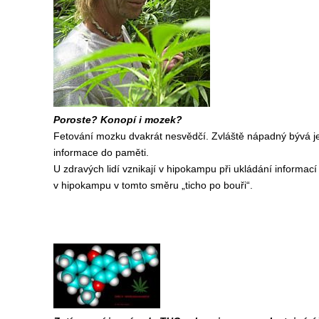
Poroste? Konopí i mozek?
Fetování mozku dvakrát nesvědčí. Zvláště nápadný bývá je
informace do paměti.
U zdravých lidí vznikají v hipokampu při ukládání informac
v hipokampu v tomto směru „ticho po bouři“.