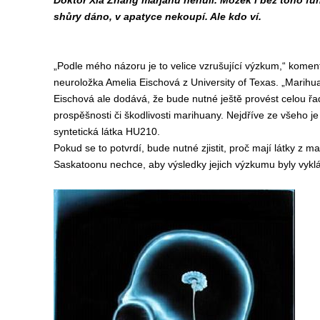
Doktor Xia Zhang marjánu nehulí. Mozek i bez toho fun
shůry dáno, v apatyce nekoupí. Ale kdo ví.
„Podle mého názoru je to velice vzrušující výzkum,“ kom
neuroložka Amelia Eischová z University of Texas. „Marihuan
Eischová ale dodává, že bude nutné ještě provést celou řa
prospěšnosti či škodlivosti marihuany. Nejdříve ze všeho
syntetická látka HU210.
Pokud se to potvrdí, bude nutné zjistit, proč mají látky z
Saskatoonu nechce, aby výsledky jejich výzkumu byly vyk