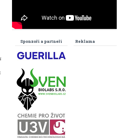
Sponzoři a partneři
Reklama
í
í