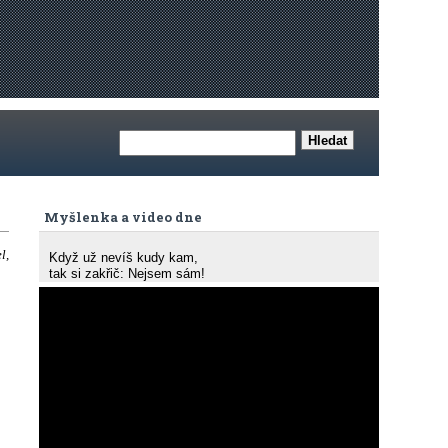
Myšlenka a video dne
l,
Když už nevíš kudy kam,
tak si zakřič: Nejsem sám!