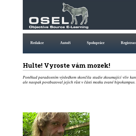
Redakce
Autoři
Spolupráce
Registrac
Hulte! Vyroste vám mozek!
Poněkud paradoxním výsledkem skončila studie zkoumající vliv kan
ale naopak povzbuzoval jejich růst v části mozku zvané hipokampus.