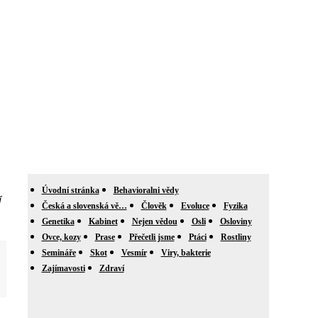
Úvodní stránka
Behavioralni vědy
í
Česká a slovenská vě…
Člověk
Evoluce
Fyzika
Genetika
Kabinet
Nejen vědou
Osli
Osloviny
Ovce, kozy
Prase
Přečetli jsme
Ptáci
Rostliny
Semináře
Skot
Vesmír
Viry, bakterie
Zajímavosti
Zdraví