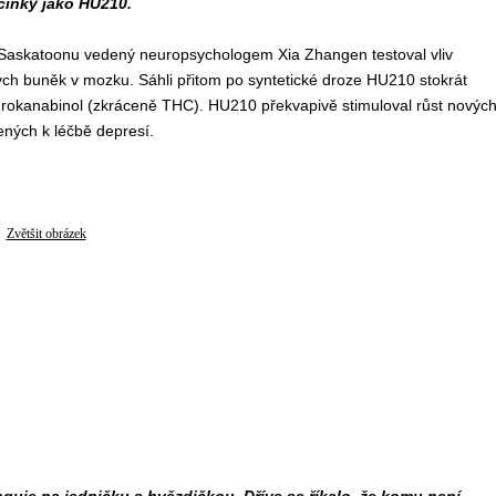
činky jako HU210.
Saskatoonu vedený neuropsychologem Xia Zhangen testoval vliv
ch buněk v mozku. Sáhli přitom po syntetické droze HU210 stokrát
ydrokanabinol (zkráceně THC). HU210 překvapivě stimuloval růst novýc
ených k léčbě depresí.
Zvětšit obrázek