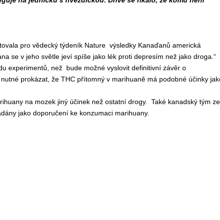
guje na jedničku s hvězdičkou. Dříve se říkalo, že komu není
entovala pro vědecký týdeník Nature výsledky Kanaďanů americká
a se v jeho světle jeví spíše jako lék proti depresím než jako droga.“
du experimentů, než bude možné vyslovit definitivní závěr o
 je nutné prokázat, že THC přítomný v marihuaně má podobné účinky jak
 marihuany na mozek jiný účinek než ostatní drogy. Také kanadský tým ze
ládány jako doporučení ke konzumaci marihuany.