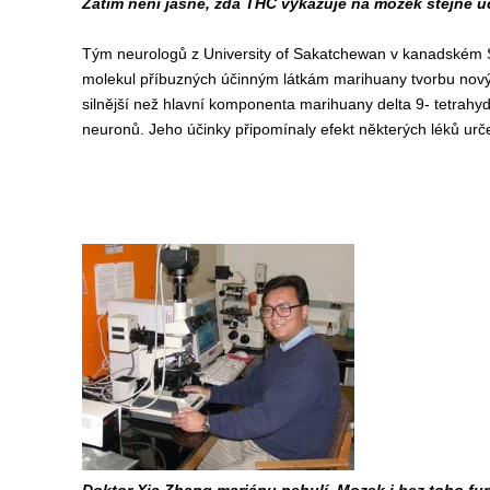
Zatím není jasné, zda THC vykazuje na mozek stejné ú
Tým neurologů z University of Sakatchewan v kanadském 
molekul příbuzných účinným látkám marihuany tvorbu nový
silnější než hlavní komponenta marihuany delta 9- tetrah
neuronů. Jeho účinky připomínaly efekt některých léků urč