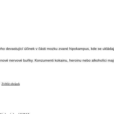
ho devastující účinek v části mozku zvané hipokampus, kde se ukládaj
í nové nervové buňky. Konzumenti kokainu, heroinu nebo alkoholíci maj
Zvětšit obrázek