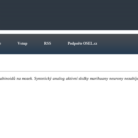
e
Vstup
RSS
Podpořte OSEL.cz
abinoidů na mozek. Syntetický analog aktivní složky marihuany neurony nezabíje