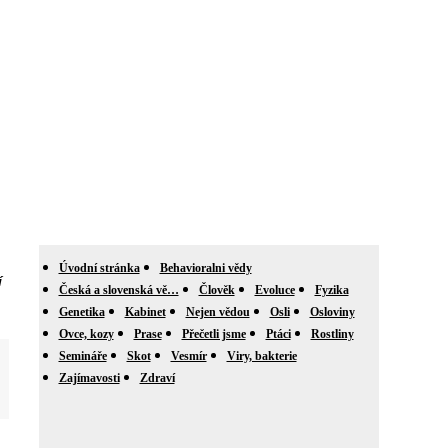
Úvodní stránka
Behavioralni vědy
í
Česká a slovenská vě…
Člověk
Evoluce
Fyzika
Genetika
Kabinet
Nejen vědou
Osli
Osloviny
Ovce, kozy
Prase
Přečetli jsme
Ptáci
Rostliny
Semináře
Skot
Vesmír
Viry, bakterie
Zajímavosti
Zdraví