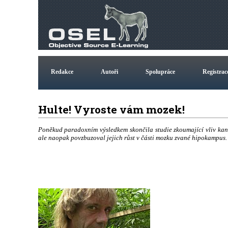
Redakce
Autoři
Spolupráce
Registrac
Hulte! Vyroste vám mozek!
Poněkud paradoxním výsledkem skončila studie zkoumající vliv kan
ale naopak povzbuzoval jejich růst v části mozku zvané hipokampus.