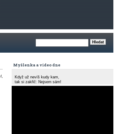
Myšlenka a video dne
l,
Když už nevíš kudy kam,
tak si zakřič: Nejsem sám!