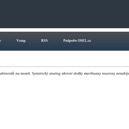
e
Vstup
RSS
Podpořte OSEL.cz
abinoidů na mozek. Syntetický analog aktivní složky marihuany neurony nezabíje