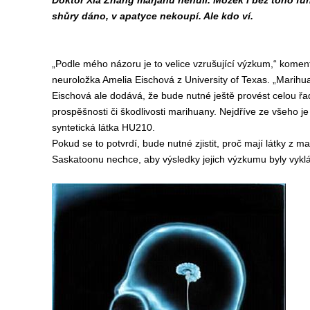
Doktor Xia Zhang marjánu nehulí. Mozek i bez toho fun
shůry dáno, v apatyce nekoupí. Ale kdo ví.
„Podle mého názoru je to velice vzrušující výzkum,“ kom
neuroložka Amelia Eischová z University of Texas. „Marihuan
Eischová ale dodává, že bude nutné ještě provést celou řa
prospěšnosti či škodlivosti marihuany. Nejdříve ze všeho
syntetická látka HU210.
Pokud se to potvrdí, bude nutné zjistit, proč mají látky z
Saskatoonu nechce, aby výsledky jejich výzkumu byly vyk