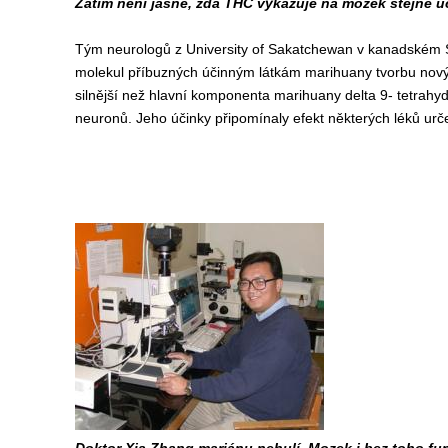
Zatím není jasné, zda THC vykazuje na mozek stejné ú
Tým neurologů z University of Sakatchewan v kanadském 
molekul příbuzných účinným látkám marihuany tvorbu nový
silnější než hlavní komponenta marihuany delta 9- tetrah
neuronů. Jeho účinky připomínaly efekt některých léků urč