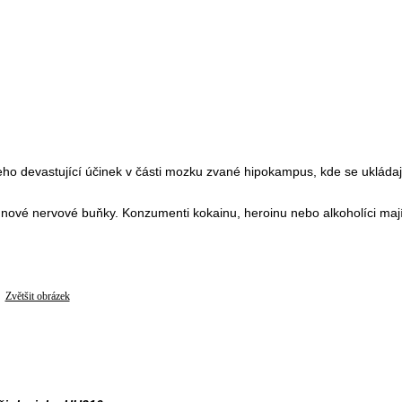
ho devastující účinek v části mozku zvané hipokampus, kde se ukládaj
í nové nervové buňky. Konzumenti kokainu, heroinu nebo alkoholíci maj
Zvětšit obrázek