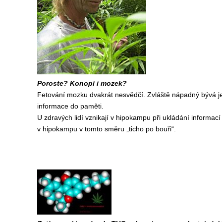
Poroste? Konopí i mozek?
Fetování mozku dvakrát nesvědčí. Zvláště nápadný bývá je
informace do paměti.
U zdravých lidí vznikají v hipokampu při ukládání informac
v hipokampu v tomto směru „ticho po bouři“.