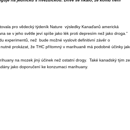
guje na jedničku s hvězdičkou. Dříve se říkalo, že komu není
entovala pro vědecký týdeník Nature výsledky Kanaďanů americká
a se v jeho světle jeví spíše jako lék proti depresím než jako droga.“
du experimentů, než bude možné vyslovit definitivní závěr o
 je nutné prokázat, že THC přítomný v marihuaně má podobné účinky jak
 marihuany na mozek jiný účinek než ostatní drogy. Také kanadský tým ze
ládány jako doporučení ke konzumaci marihuany.