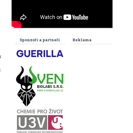
Sponzoři a partneři
Reklama
í
í