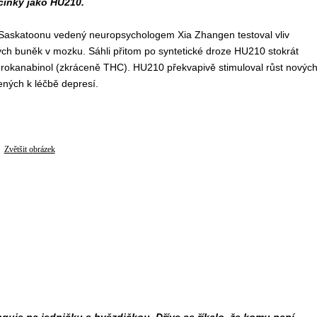
činky jako HU210.
Saskatoonu vedený neuropsychologem Xia Zhangen testoval vliv
ch buněk v mozku. Sáhli přitom po syntetické droze HU210 stokrát
ydrokanabinol (zkráceně THC). HU210 překvapivě stimuloval růst novýc
ených k léčbě depresí.
Zvětšit obrázek