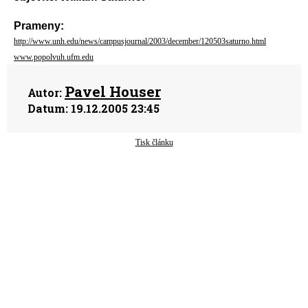
Prameny:
http://www.unh.edu/news/campusjournal/2003/december/120503saturno.html
www.popolvuh.ufm.edu
Pavel Houser
Autor:
Datum:
19.12.2005 23:45
Tisk článku