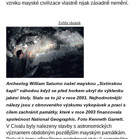
vzniku mayské civilizace vlastně nijak zásadně nemění.
Zvětšit obrázek
Archeolog William Saturno našel mayskou „Sixtinskou
kapli“ náhodou když se před horkem ukryl do výklenku
jakési štoly. Stalo se to již v roce 2001. Nejhodnotnější
nálezy jsou z obnoveného výzkumu vykopávek a prací s
cílem zachránit památky, které v roce 2003 financovala
společnost National Geographic. Foto Kenneth Garrett.
V Civalu byly nalezeny stavby s astronomických
významem obdobným pozdějším mayským památkám.