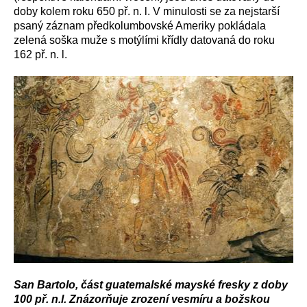
doby kolem roku 650 př. n. l. V minulosti se za nejstarší
psaný záznam předkolumbovské Ameriky pokládala
zelená soška muže s motýlími křídly datovaná do roku
162 př. n. l.
San Bartolo, část guatemalské mayské fresky z doby
100 př. n.l. Znázorňuje zrození vesmíru a božskou