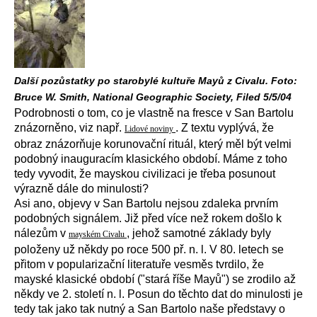
Další pozůstatky po starobylé kultuře Mayů z Civalu. Foto:
Bruce W. Smith, National Geographic Society, Filed 5/5/04
Podrobnosti o tom, co je vlastně na fresce v San Bartolu
znázorněno, viz např.
. Z textu vyplývá, že
Lidové noviny
obraz znázorňuje korunovační rituál, který měl být velmi
podobný inauguracím klasického období. Máme z toho
tedy vyvodit, že mayskou civilizaci je třeba posunout
výrazně dále do minulosti?
Asi ano, objevy v San Bartolu nejsou zdaleka prvním
podobných signálem. Již před více než rokem došlo k
nálezům v
, jehož samotné základy byly
mayském Civalu
položeny už někdy po roce 500 př. n. l. V 80. letech se
přitom v popularizační literatuře vesměs tvrdilo, že
mayské klasické období ("stará říše Mayů") se zrodilo až
někdy ve 2. století n. l. Posun do těchto dat do minulosti je
tedy tak jako tak nutný a San Bartolo naše představy o