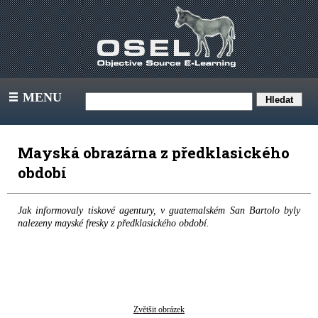
MENU
III
Mayská obrazárna z předklasického
období
Jak informovaly tiskové agentury, v guatemalském San Bartolo byly
nalezeny mayské fresky z předklasického období.
Zvětšit obrázek