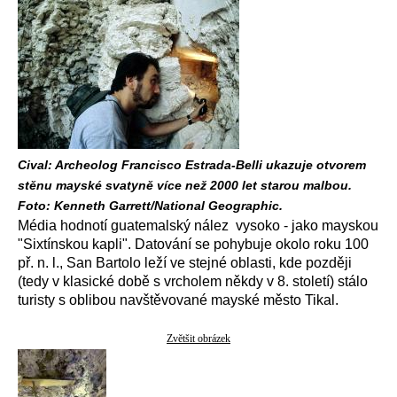
Cival: Archeolog Francisco Estrada-Belli ukazuje otvorem
stěnu mayské svatyně více než 2000 let starou malbou.
Foto: Kenneth Garrett/National Geographic.
Média hodnotí guatemalský nález vysoko - jako mayskou
"Sixtínskou kapli". Datování se pohybuje okolo roku 100
př. n. l., San Bartolo leží ve stejné oblasti, kde později
(tedy v klasické době s vrcholem někdy v 8. století) stálo
turisty s oblibou navštěvované mayské město Tikal.
Zvětšit obrázek