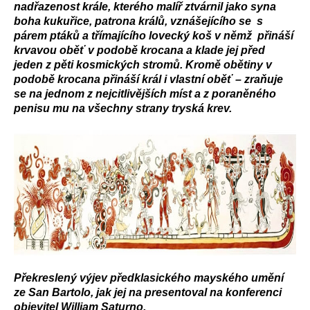
nadřazenost krále, kterého malíř ztvárnil jako syna
boha kukuřice, patrona králů, vznášejícího se s
párem ptáků a třímajícího lovecký koš v němž přináší
krvavou oběť v podobě krocana a klade jej před
jeden z pěti kosmických stromů. Kromě obětiny v
podobě krocana přináší král i vlastní oběť – zraňuje
se na jednom z nejcitlivějších míst a z poraněného
penisu mu na všechny strany tryská krev.
Překreslený výjev předklasického mayského umění
ze San Bartolo, jak jej na presentoval na konferenci
objevitel William Saturno.