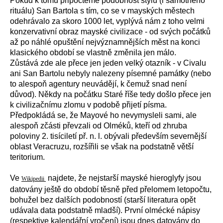
Pokud k tomu připočteme podobnost stylu (i samotného
rituálu) San Bartola s tím, co se v mayských městech
odehrávalo za skoro 1000 let, vyplývá nám z toho velmi
konzervativní obraz mayské civilizace - od svých počátků
až po náhlé opuštění nejvýznamnějších měst na konci
klasického období se vlastně změnila jen málo.
Zůstává zde ale přece jen jeden velký otazník - v Civalu
ani San Bartolu nebyly nalezeny písemné památky (nebo
to alespoň agentury neuvádějí, k čemuž snad není
důvod). Někdy na počátku Staré říše tedy došlo přece jen
k civilizačnímu zlomu v podobě přijetí písma.
Předpokládá se, že Mayové ho nevymysleli sami, ale
alespoň zčásti převzali od Olméků, kteří od zhruba
poloviny 2. tisíciletí př. n. l. obývali především severnější
oblast Veracruzu, rozšířili se však na podstatně větší
teritorium.
Ve
najdete, že nejstarší mayské hieroglyfy jsou
Wikipedii
datovány ještě do období těsně před přelomem letopočtu,
bohužel bez dalších podobností (starší literatura opět
udávala data podstatně mladší). První olmécké nápisy
(respektive kalendářní vročení) jsou dnes datovány do