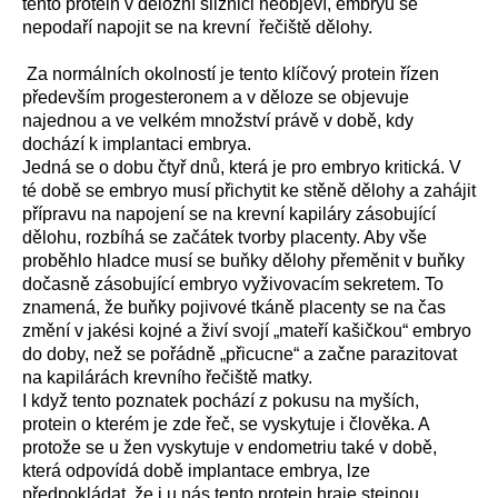
tento protein v děložní sliznici neobjeví, embryu se
nepodaří napojit se na krevní řečiště dělohy.
Za normálních okolností je tento klíčový protein řízen
především progesteronem a v děloze se objevuje
najednou a ve velkém množství právě v době, kdy
dochází k implantaci embrya.
Jedná se o dobu čtyř dnů, která je pro embryo kritická. V
té době se embryo musí přichytit ke stěně dělohy a zahájit
přípravu na napojení se na krevní kapiláry zásobující
dělohu, rozbíhá se začátek tvorby placenty. Aby vše
proběhlo hladce musí se buňky dělohy přeměnit v buňky
dočasně zásobující embryo vyživovacím sekretem. To
znamená, že buňky pojivové tkáně placenty se na čas
změní v jakési kojné a živí svojí „mateří kašičkou“ embryo
do doby, než se pořádně „přicucne“ a začne parazitovat
na kapilárách krevního řečiště matky.
I když tento poznatek pochází z pokusu na myších,
protein o kterém je zde řeč, se vyskytuje i člověka. A
protože se u žen vyskytuje v endometriu také v době,
která odpovídá době implantace embrya, lze
předpokládat, že i u nás tento protein hraje stejnou