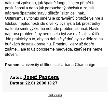
nalezení způsobu, jak špatně fungující gen přimět k
poslušnosti a nebo jak porouchaný obelstít a zajistit
nápravu špatného stavu děložní sliznice jinak.
Optimismus v tomto směru je oprávněný protože ve hře s
lidskou neplodností jde o velký byznys a tak prostředky
na tento směr výzkumu nebude problém sehnat. Navíc
náprava problémů by nemusela být zase až tak složitá.
Jde prakticky o to, aby po dobu čtyř dnů bylo v děloze na
buňkách dostatek proteinu. Proteinu, který už dobře
známe... ale to už porcujeme medvěda, který ještě nebyl
uloven.
Pramen:
University of Illinois at Urbana-Champaign
Josef Pazdera
Autor:
Datum:
22.01.2006 13:27
Tisk článku