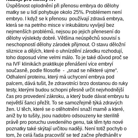
Úspěšnost oplodnění při přenosu embrya do dělohy
matky se u lidí pohybuje okolo 25%. Problémem není
embryo. I když se k přenosu používají zdravá embrya,
která se na petriho misce v inkubátoru vyvíjejí bez
nejmenších problémů, nejsou po jejich přenesení do
dělohy výslekdy dobré. Většina neúspěchů souvisí s
neschopností dělohy zárodek přijmout. O stavu děložní
sliznice a dějích, které o uhnízdění zárodku rozhodují,
toho doposud víme velmi málo. To je také důvod proč se
na IVF klinikách praktikuje přenášení více embryí
současně, podle filosofie - „snad se některé ujme“.
Odhalení proteinu, který má uchycení embrya pod
palcem, dává tušit, že zdravotníci brzo dostanou do ruky
testy, kterými budou schopni přesně určit nejvhodnější
čas pro provedení zákroku, a který bude dávat embryu tu
největší šanci přežít. To se samozřejmě týká zdravých
žen. U těch, které se o otěhotnění snaží marně a které,
aniž by to tušily, jsou nadobro odsouzeny ke sterilitě
právě pro poruchu uvedeného genu, tak těm tyto nové
poznatky také skýtají určitou naději. Není totiž pochyb o
tom, že celá řada pracovišť se teď začne předhánět v