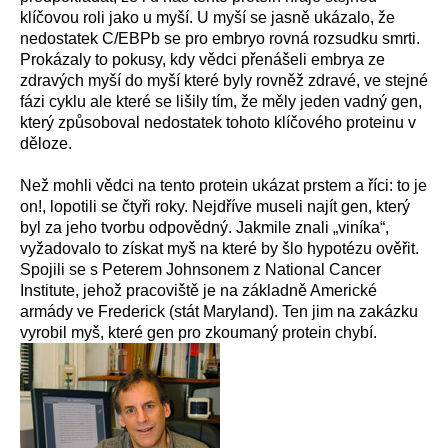
klíčovou roli jako u myší. U myší se jasně ukázalo, že
nedostatek C/EBPb se pro embryo rovná rozsudku smrti.
Prokázaly to pokusy, kdy vědci přenášeli embrya ze
zdravých myší do myší které byly rovněž zdravé, ve stejné
fázi cyklu ale které se lišily tím, že měly jeden vadný gen,
který způsoboval nedostatek tohoto klíčového proteinu v
děloze.
Než mohli vědci na tento protein ukázat prstem a říci: to je
on!, lopotili se čtyři roky. Nejdříve museli najít gen, který
byl za jeho tvorbu odpovědný. Jakmile znali „viníka“,
vyžadovalo to získat myš na které by šlo hypotézu ověřit.
Spojili se s Peterem Johnsonem z National Cancer
Institute, jehož pracoviště je na základně Americké
armády ve Frederick (stát Maryland). Ten jim na zakázku
vyrobil myš, které gen pro zkoumaný protein chybí.