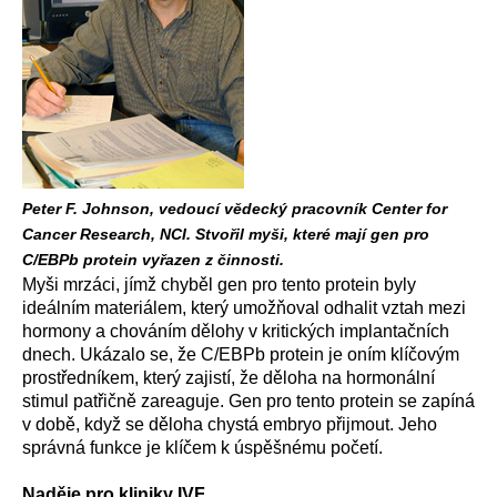
Peter F. Johnson, vedoucí vědecký pracovník Center for
Cancer Research, NCI. Stvořil myši, které mají gen pro
C/EBPb protein vyřazen z činnosti.
Myši mrzáci, jímž chyběl gen pro tento protein byly
ideálním materiálem, který umožňoval odhalit vztah mezi
hormony a chováním dělohy v kritických implantačních
dnech. Ukázalo se, že C/EBPb protein je oním klíčovým
prostředníkem, který zajistí, že děloha na hormonální
stimul patřičně zareaguje. Gen pro tento protein se zapíná
v době, když se děloha chystá embryo přijmout. Jeho
správná funkce je klíčem k úspěšnému početí.
Naděje pro kliniky IVF