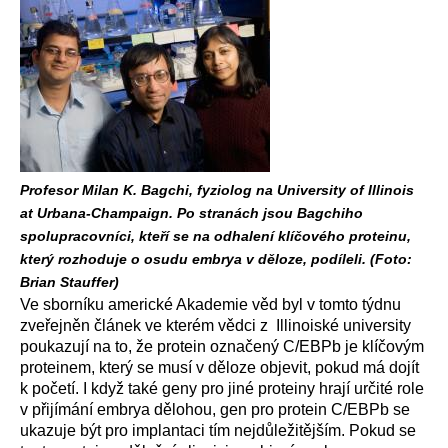
Profesor Milan K. Bagchi, fyziolog na University of Illinois
at Urbana-Champaign. Po stranách jsou Bagchiho
spolupracovníci, kteří se na odhalení klíčového proteinu,
který rozhoduje o osudu embrya v děloze, podíleli. (Foto:
Brian Stauffer)
Ve sborníku americké Akademie věd byl v tomto týdnu
zveřejněn článek ve kterém vědci z Illinoiské university
poukazují na to, že protein označený C/EBPb je klíčovým
proteinem, který se musí v děloze objevit, pokud má dojít
k početí. I když také geny pro jiné proteiny hrají určité role
v přijímání embrya dělohou, gen pro protein C/EBPb se
ukazuje být pro implantaci tím nejdůležitějším. Pokud se