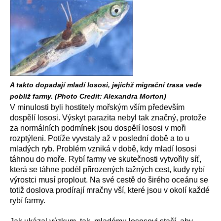
A takto dopadají mladí lososi, jejichž migrační trasa vede
poblíž farmy. (Photo Credit: Alexandra Morton)
V minulosti byli hostitely mořským vším především
dospělí lososi. Výskyt parazita nebyl tak značný, protože
za normálních podmínek jsou dospělí lososi v moři
rozptýleni. Potíže vyvstaly až v poslední době a to u
mladých ryb. Problém vzniká v době, kdy mladí lososi
táhnou do moře. Rybí farmy ve skutečnosti vytvořily síť,
která se táhne podél přirozených tažných cest, kudy rybí
výrostci musí proplout. Na své cestě do širého oceánu se
totiž doslova prodírají mračny vší, které jsou v okolí každé
rybí farmy.