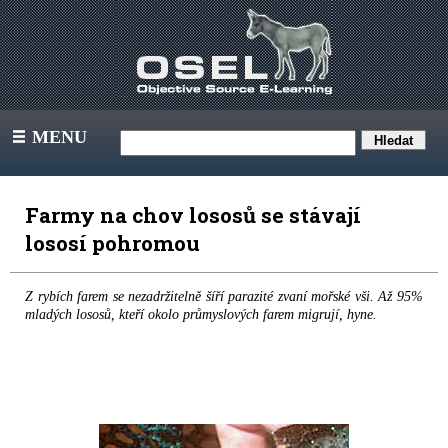
MENU
III
Farmy na chov lososů se stávají
lososí pohromou
Z rybích farem se nezadržitelně šíří parazité zvaní mořské vši. Až 95%
mladých lososů, kteří okolo průmyslových farem migrují, hyne.