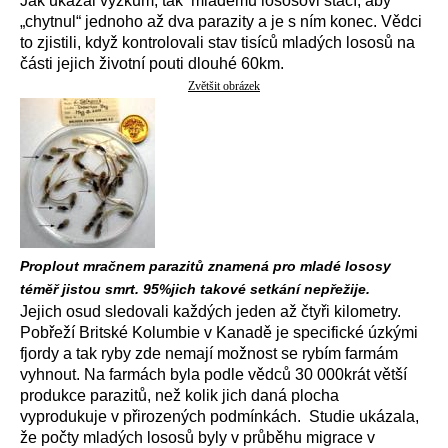
Jak ukázal výzkum, tak mladému lososovi stačí, aby
„chytnul“ jednoho až dva parazity a je s ním konec. Vědci
to zjistili, když kontrolovali stav tisíců mladých lososů na
části jejich životní pouti dlouhé 60km.
Zvětšit obrázek
Proplout mračnem parazitů znamená pro mladé lososy
téměř jistou smrt. 95%jich takové setkání nepřežije.
Jejich osud sledovali každých jeden až čtyři kilometry.
Pobřeží Britské Kolumbie v Kanadě je specifické úzkými
fjordy a tak ryby zde nemají možnost se rybím farmám
vyhnout. Na farmách byla podle vědců 30 000krát větší
produkce parazitů, než kolik jich daná plocha
vyprodukuje v přirozených podmínkách. Studie ukázala,
že počty mladých lososů byly v průběhu migrace v