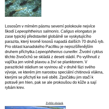
Lososům v mírném pásmu severní polokoule nejvíce
škodí
Lepeophtheirus salmonis
.
Caligus elongatus
je
zase typický představitel globálně se vyskytujícího
parazita, který kromě lososů napadá dalších 70 druhů ryb.
Pro oblast kanadského Pacifiku je nejrozšířenějším
druhem příchytka
Lepeophtheirus cuneifer
. Životní cyklus
těchto živočichů se skládá z deseti stádií. Po vylíhnutí z
vajíčka jen volně plavou a živí se planktonem. V
parazitické stádium se vyvinou až v druhé fázi svého
vývoje, ve kterém jim narostou speciální chitinová vlákna,
kterými se přichytí ke své oběti. Zpočátku jim stačí k
potravě jen hlen, pak se ale prokoušou do kůže a sají
rybám krev.
Zvětšit obrázek