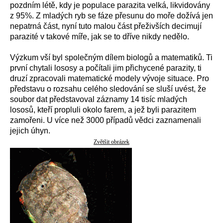
pozdním létě, kdy je populace parazita velká, likvidovány
z 95%. Z mladých ryb se fáze přesunu do moře dožívá jen
nepatrná část, nyní tuto malou část přeživších decimují
parazité v takové míře, jak se to dříve nikdy nedělo.
Výzkum vší byl společným dílem biologů a matematiků. Ti
první chytali lososy a počítali jim přichycené parazity, ti
druzí zpracovali matematické modely vývoje situace. Pro
představu o rozsahu celého sledování se sluší uvést, že
soubor dat představoval záznamy 14 tisíc mladých
lososů, kteří propluli okolo farem, a jež byli parazitem
zamořeni. U více než 3000 případů vědci zaznamenali
jejich úhyn.
Zvětšit obrázek