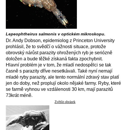
Lepeophtheirus salmonis v optickém mikroskopu.
Dr. Andy Dobson, epidemiolog z Princeton University
prohlásil, že to svědčí o vážnosti situace, protože
obrovský nárůst parazity ohrožených ryb je seriózně
doložen a bude těžké získaná fakta zpochybnit.
Hlavní problém je v tom, že mladí nedospělci se tak
časně s parazity dříve nesetkávali. Také nyní nemají
mladé ryby parazity, ale tento normální zdravý stav platí
jen do doby, než proplují okolo nějaké farmy. Ryby, které
se farmě vyhnou ve vzdálenosti 30 km, mají parazitů
73krát méně.
Zvětšit obrázek