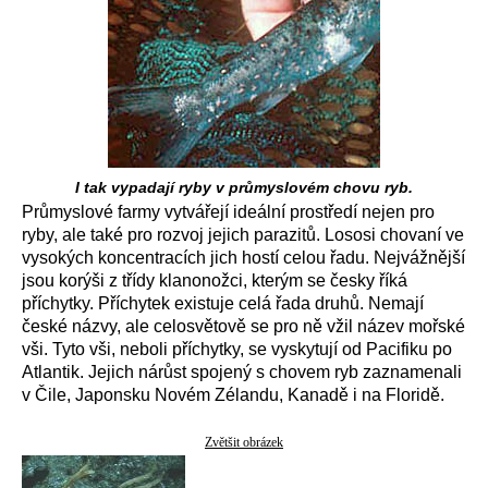
I tak vypadají ryby v průmyslovém chovu ryb.
Průmyslové farmy vytvářejí ideální prostředí nejen pro
ryby, ale také pro rozvoj jejich parazitů. Lososi chovaní ve
vysokých koncentracích jich hostí celou řadu. Nejvážnější
jsou korýši z třídy klanonožci, kterým se česky říká
příchytky. Příchytek existuje celá řada druhů. Nemají
české názvy, ale celosvětově se pro ně vžil název mořské
vši. Tyto vši, neboli příchytky, se vyskytují od Pacifiku po
Atlantik. Jejich nárůst spojený s chovem ryb zaznamenali
v Čile, Japonsku Novém Zélandu, Kanadě i na Floridě.
Zvětšit obrázek