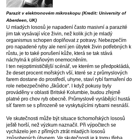
Parazit v elektronovém mikroskopu (Kredit: University of
Aberdeen, UK)
U mladých lososů je napadení často masivní a parazité
jim tak vysávají více živin, než kolik jich je mladý
organismus schopen doplňovat z potravy. Nebezpečím
pro napadené ryby ale není jen úbytek živin potřebných k
růstu, je to také porušení kůže, která se tak stává
náchylná k plísňovým onemocněním.
I ten nejoptimističtější scénář, ve kterém se předpokládá,
že deset procent mořských vší, které se z průmyslových
farem dostane do prostředí, uhyne, staví rybí farmaření do
role nebezpečného „škůdce“. I když pokusy byly
prováděny v oblasti Britské Kolumbie, budou zřejmě
platné pro chov ryb obecně. Průmyslově vyrábějící hustá
síť farem se s přirozeně se vyskytujícími rybami nesnáší.
Ve skutečnosti může být situace tichomořských lososů
ještě horší, než výzkum naznačil. Při výpočtech se
vycházelo jen z přímých ztrát mladých lososů
způsobených úhynem. Ve skutečnosti je k tomu třeba