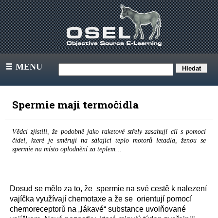
MENU
III
Spermie mají termočidla
Vědci zjistili, že podobně jako raketové střely zasahují cíl s pomocí
čidel, které je směrují na sálající teplo motorů letadla, ženou se
spermie na místo oplodnění za teplem…
Dosud se mělo za to, že
spermie na své cestě k nalezení
vajíčka využívají chemotaxe a že se
orientují pomocí
chemoreceptorů na „lákavé“ substance uvolňované