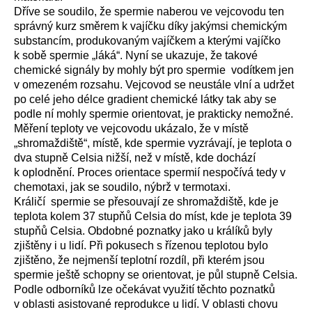
Dříve se soudilo, že spermie naberou ve vejcovodu ten
správný kurz směrem k vajíčku díky jakýmsi chemickým
substancím, produkovaným vajíčkem a kterými vajíčko
k sobě spermie „láká“. Nyní se ukazuje, že takové
chemické signály by mohly být pro spermie
vodítkem jen
v omezeném rozsahu. Vejcovod se neustále vlní a udržet
po celé jeho délce gradient chemické látky tak aby se
podle ní mohly spermie orientovat, je prakticky nemožné.
Měření teploty ve vejcovodu ukázalo, že v místě
„shromaždiště“, místě, kde spermie vyzrávají, je teplota o
dva stupně Celsia nižší, než v místě, kde dochází
k oplodnění. Proces orientace spermií nespočívá tedy v
chemotaxi, jak se soudilo, nýbrž v termotaxi.
Králičí
spermie se přesouvají ze shromaždiště, kde je
teplota kolem 37 stupňů Celsia do míst, kde je teplota 39
stupňů Celsia. Obdobné poznatky jako u králíků byly
zjištěny i u lidí. Při pokusech s řízenou teplotou bylo
zjištěno, že nejmenší teplotní rozdíl, při kterém jsou
spermie ještě schopny se orientovat, je půl stupně Celsia.
Podle odborníků lze očekávat využití těchto poznatků
v oblasti asistované reprodukce u lidí. V oblasti chovu