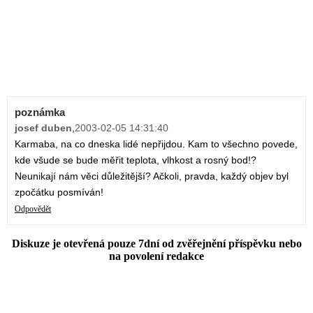
poznámka
josef duben
,
2003-02-05 14:31:40
Karmaba, na co dneska lidé nepřijdou. Kam to všechno povede,
kde všude se bude měřit teplota, vlhkost a rosný bod!?
Neunikají nám věci důležitější? Ačkoli, pravda, každý objev byl
zpočátku posmíván!
Odpovědět
Diskuze je otevřená pouze 7dní od zvěřejnění příspěvku nebo
na povolení redakce