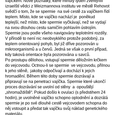
vajíčkem. Nové poznatky, které minulý týden zveřejnili
izraelští vědci z Weizmannova institutu ve městě Rehovot
svědčí o tom, že se spermie
na své cestě za vajíčkem řídí
teplem. Místo, kde se vajíčko nachází je
poněkud
teplejší, než místo, kde spermie vyčkávají, než se vydají
na svou dlouhou cestu samičím pohlavím ústrojím.
Spermie jsou podle všeho navigovány teplotními rozdíly.
V přírodě to není nic neobvyklého protože podobný, za
teplem orientovaný pohyb, byl již dříve pozorován u
mikroorganismů a u červů. Jedná se však o první případ,
kdy taková orientace byla pozorována u savců.
Po prostupu dělohou, vstupují spermie děložním krčkem
do vejcovodu. Octnou-li se spermie
ve vejcovodu, přilnou
k jeho stěně,
jakoby odpočívají a dochází k jejich
hromadění. Během této doby spermie dozrávají a
připravují se na penetraci vajíčka. Spermie které ukončí
proces dozrávání se uvolní od stěny
a
opouštějí
„shromaždiště“. Pokud došlo k ovulaci (s předstihem 24
hodin), je uvolněné vajíčko schopno oplodnění a dozrálá
spermie je po své dlouhé cestě vejcovodem schopna do
něj vstoupit a předat tak vajíčku svůj náklad genetického
materiálu.