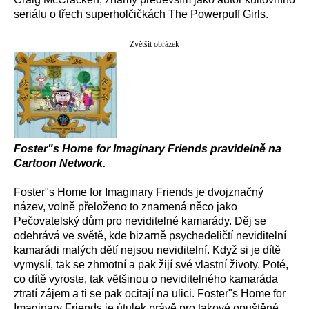
seriálu o třech superholčičkách The Powerpuff Girls.
Zvětšit obrázek
Foster"s Home for Imaginary Friends pravidelně na
Cartoon Network.
Foster"s Home for Imaginary Friends je dvojznačný
název, volně přeloženo to znamená něco jako
Pečovatelský dům pro neviditelné kamarády. Děj se
odehrává ve světě, kde bizarně psychedeličtí neviditelní
kamarádi malých dětí nejsou neviditelní. Když si je dítě
vymyslí, tak se zhmotní a pak žijí své vlastní životy. Poté,
co dítě vyroste, tak většinou o neviditelného kamaráda
ztratí zájem a ti se pak ocitají na ulici. Foster"s Home for
Imaginary Friends je útulek právě pro takové opuštěné