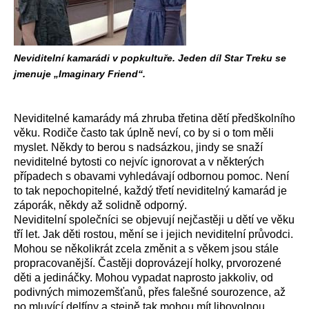
Neviditelní kamarádi v popkultuře. Jeden díl Star Treku se
jmenuje „Imaginary Friend“.
Neviditelné kamarády má zhruba třetina dětí předškolního
věku. Rodiče často tak úplně neví, co by si o tom měli
myslet. Někdy to berou s nadsázkou, jindy se snaží
neviditelné bytosti co nejvíc ignorovat a v některých
případech s obavami vyhledávají odbornou pomoc. Není
to tak nepochopitelné, každý třetí neviditelný kamarád je
záporák, někdy až solidně odporný.
Neviditelní společníci se objevují nejčastěji u dětí ve věku
tří let. Jak děti rostou, mění se i jejich neviditelní průvodci.
Mohou se několikrát zcela změnit a s věkem jsou stále
propracovanější. Častěji doprovázejí holky, prvorozené
děti a jedináčky. Mohou vypadat naprosto jakkoliv, od
podivných mimozemšťanů, přes falešné sourozence, až
po mluvící delfíny a stejně tak mohou mít libovolnou