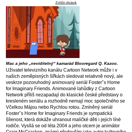
Zvětšit obrázek
Mac a jeho „neviditelný“ kamarád Blooregard Q. Kazoo.
Uživatel televizního kanálu Cartoon Network může i v
našich zeměpisných šířkách sledovat relativně nový, ale
veskrze pozoruhodný animovaný seriál Foster"s Home
for Imaginary Friends. Animované lahůdky z Cartoon
Network příliš nezapadají do klasické české představy o
kresleném seriálu a rozhodně nemají moc společného se
Včelkou Májou nebo Rychlou rotou. Zmíněný seriál
Foster"s Home for Imaginary Friends je sympatická
šílenost, která dokáže uhranout maličké děti i jejich líné
rodiče. Vysílá se od léta 2004 a jeho otcem je animátor
Craig McCracken, známý především jako autor kultovního