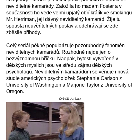
neviditelné kamarády. Založila ho madam Foster a v
současnosti ho vede velmi upjatý obří králík ve smokingu
Mr. Herriman, její dávný neviditelný kamarád. Žije tu
spousta neuvěřitelných postav a odehrávají se zde
zběsilé příhody.
Celý seriál pěkně popularizuje pozoruhodný fenomén
neviditelných kamarádů. Rozhodně nejde jen o
bezvýznamnou hříčku. Naopak, bytosti vytvořené v
dětských myslích jsou ve středu zájmu dětských
psychologů. Neviditelným kamarádům se věnuje i nová
studie amerických psycholožek Stephanie Carlson z
University of Washington a Marjorie Taylor z University of
Oregon.
Zvětšit obrázek