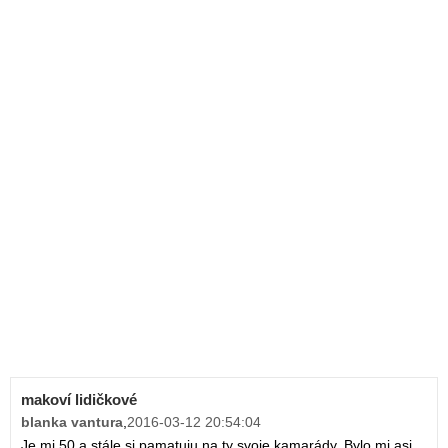
makoví lidičkové
blanka vantura
,
2016-03-12 20:54:04
Je mi 50 a stále si pamatuju na ty svoje kamarády. Bylo mi asi