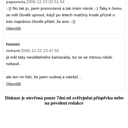
papaveria
,
2006-12-23 02:51:54
:-)) No tak jo, jsem prvorozená a tak mám nárok.:-) Taky k čemu
se měl člověk upnout, když po letech matčiny trvalé přízně o
tuto najednou člověk přišel, že ano.:-))
Odpovědět
hmmm
richard
,
2006-12-22 23:47:55
já měl taky neviditelného kamaráda, bo se se mbnou nikdo
nebavil...
ale ten mi řekl, že jsem nudnej a odešel....
Odpovědět
Diskuze je otevřená pouze 7dní od zvěřejnění příspěvku nebo
na povolení redakce