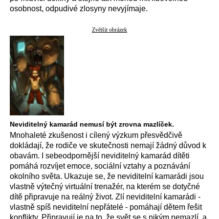
osobnost, odpudivé zlosyny nevyjímaje.
Zvětšit obrázek
Neviditelný kamarád nemusí být zrovna mazlíček.
Mnohaleté zkušenost i cílený výzkum přesvědčivě
dokládají, že rodiče ve skutečnosti nemají žádný důvod k
obavám. I sebeodpornější neviditelný kamarád dítěti
pomáhá rozvíjet emoce, sociální vztahy a poznávání
okolního světa. Ukazuje se, že neviditelní kamarádi jsou
vlastně výtečný virtuální trenažér, na kterém se dotyčné
dítě připravuje na reálný život. Zlí neviditelní kamarádi -
vlastně spíš neviditelní nepřátelé - pomáhají dětem řešit
konflikty. Připravují je na to, že svět se s nikým nemazlí, a