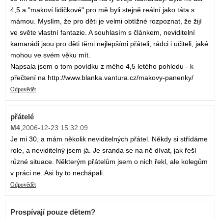
4,5 a "makoví lidičkové" pro mě byli stejně reální jako táta s
mámou. Myslím, že pro děti je velmi obtížné rozpoznat, že žijí
ve světe vlastní fantazie. A souhlasím s článkem, neviditelní
kamarádi jsou pro děti těmi nejlepšími přáteli, rádci i učiteli, jaké
mohou ve svém věku mít.
Napsala jsem o tom povídku z mého 4,5 letého pohledu - k
přečtení na http://www.blanka.vantura.cz/makovy-panenky/
Odpovědět
přátelé
M4
,
2006-12-23 15:32:09
Je mi 30, a mám několik neviditelných přátel. Někdy si střídáme
role, a neviditelný jsem já. Je sranda se na ně dívat, jak řeší
různé situace. Některým přátelům jsem o nich řekl, ale kolegům
v práci ne. Asi by to nechápali.
Odpovědět
Prospívají pouze dětem?