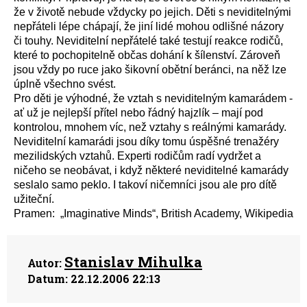
že v životě nebude vždycky po jejich. Děti s neviditelnými
nepřáteli lépe chápají, že jiní lidé mohou odlišné názory
či touhy. Neviditelní nepřátelé také testují reakce rodičů,
které to pochopitelně občas dohání k šílenství. Zároveň
jsou vždy po ruce jako šikovní obětní beránci, na něž lze
úplně všechno svést.
Pro děti je výhodné, že vztah s neviditelným kamarádem -
ať už je nejlepší přítel nebo řádný hajzlík – mají pod
kontrolou, mnohem víc, než vztahy s reálnými kamarády.
Neviditelní kamarádi jsou díky tomu úspěšné trenažéry
mezilidských vztahů. Experti rodičům radí vydržet a
ničeho se neobávat, i když některé neviditelné kamarády
seslalo samo peklo. I takoví ničemníci jsou ale pro dítě
užiteční.
Pramen: „Imaginative Minds“, British Academy, Wikipedia
Stanislav Mihulka
Autor:
Datum:
22.12.2006 22:13