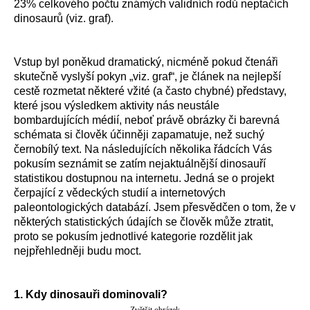
23% celkového počtu známých validních rodů neptačích
dinosaurů (viz. graf).
Vstup byl poněkud dramatický, nicméně pokud čtenáři
skutečně vyslyší pokyn „viz. graf“, je článek na nejlepší
cestě rozmetat některé vžité (a často chybné) představy,
které jsou výsledkem aktivity nás neustále
bombardujících médií, neboť právě obrázky či barevná
schémata si člověk účinněji zapamatuje, než suchý
černobílý text. Na následujících několika řádcích Vás
pokusím seznámit se zatím nejaktuálnější dinosauří
statistikou dostupnou na internetu. Jedná se o projekt
čerpající z vědeckých studií a internetových
paleontologických databází. Jsem přesvědčen o tom, že v
některých statistických údajích se člověk může ztratit,
proto se pokusím jednotlivé kategorie rozdělit jak
nejpřehledněji budu moct.
1. Kdy dinosauři dominovali?