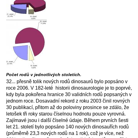
Počet rodů v jednotlivých stoletích.
32... přesně tolik nových rodů dinosaurů bylo popsáno v
roce 2006. V 182-leté historii dinosaurologie je to poprvé,
kdy byla pokořena hranice 30 validních rodů popsaných v
jednom roce. Dosavadní rekord z roku 2003 činil rovných
30 publikací, přitom až do poloviny prosince se zdálo, že
letošek tři roky starou číselnou hodnotu pouze vyrovná.
Zajímavé jsou i další číselné údaje. Během prvních šesti
let 21. století bylo popsáno 140 nových dinosauřích rodů
(průměrně 23,3 nových rodů na 1 rok), což je více, než