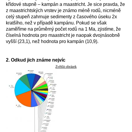
křídové stupně – kampán a maastricht. Je sice pravda, že
z maastrichtských vrstev je známo méně rodů, nicméně
celý stupeň zahrnuje sedimenty z časového úseku 2x
kratšího, než v případě kampánu. Pokud se však
zaměříme na průměrný počet rodů na 1 Ma, zjistíme, že
číselná hodnota pro maastricht je naopak dvojnásobně
vyšší (23,1), než hodnota pro kampán (10,9).
2. Odkud jich známe nejvíc
Zvětšit obrázek