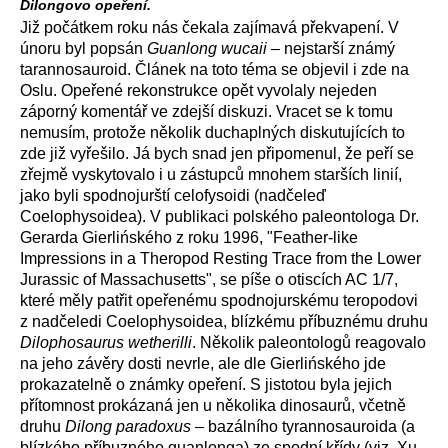
Dilongovo opeření.
Již počátkem roku nás čekala zajímavá překvapení. V
únoru byl popsán
Guanlong wucaii
– nejstarší známý
tarannosauroid. Článek na toto téma se objevil i zde na
Oslu. Opeřené rekonstrukce opět vyvolaly nejeden
záporný komentář ve zdejší diskuzi. Vracet se k tomu
nemusím, protože několik duchaplných diskutujících to
zde již vyřešilo. Já bych snad jen připomenul, že peří se
zřejmě vyskytovalo i u zástupců mnohem starších linií,
jako byli spodnojurští celofysoidi (nadčeleď
Coelophysoidea). V publikaci polského paleontologa Dr.
Gerarda Gierlińského z roku 1996, "Feather-like
Impressions in a Theropod Resting Trace from the Lower
Jurassic of Massachusetts", se píše o otiscích AC 1/7,
které měly patřit opeřenému spodnojurskému teropodovi
z nadčeledi Coelophysoidea, blízkému příbuznému druhu
Dilophosaurus wetherilli
. Několik paleontologů reagovalo
na jeho závěry dosti nevrle, ale dle Gierlińského jde
prokazatelně o známky opeření. S jistotou byla jejich
přítomnost prokázaná jen u několika dinosaurů, včetně
druhu
Dilong paradoxus
– bazálního tyrannosauroida (a
blízkého příbuzného guanlonga) ze spodní křídy (viz. Xu,