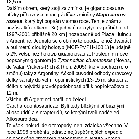
13,5 m.
Dalším obrem, který stojí za zmínku je giganotosaurův
blízký příbuzný a mnou již dříve zmíněný
Mapusaurus
roseae
, který byl popsán v tomto roce. Ten je znám z
pozůstatků celkem 13(!) jedinců odkrytých v průběhu let
1997-2001 přibližně 20 km jihozápadně od Plaza Huincul
v Argentině. Jednalo se o obřího teropoda, jehož dvanáct
a půl metrů dlouhý holotyp (MCF-PVPH-108,1) je údajně
o 2% větší, než holotyp giganotosaura. Posledním nově
popsaným gigantem je
Tyrannotitan chubutensis
(Novas,
de Valai, Vickers-Rich & Rich, 2005), který pochází (pro
změnu) taky z Argentiny. Ačkoli původní odhady dravcovy
délky sahaly do velmi optimistických 13-15 m, skutečná
délka s největší pravděpodobností příliš nepřekračovala
12 m.
Všichni tři Argentinci patřili do čeledi
Carcharodontosauridae. Byli tedy blízkými příbuznými
allosauridů a sinraptoridů, se kterými tvoří nadčeleď
Allosauroidea.
To však, pokud jde o teropody, není zdaleka všechno. V
roce 1996 proběhla jedna z nejúspěšnějších expedic
chicagského profesora paleontologie, Paula Serena.