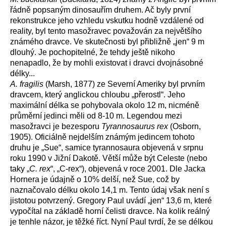
řádně popsaným dinosauřím druhem. Ač byly první
rekonstrukce jeho vzhledu vskutku hodně vzdálené od
reality, byl tento masožravec považován za největšího
známého dravce. Ve skutečnosti byl přibližně „jen“ 9 m
dlouhý. Je pochopitelné, že tehdy ještě nikoho
nenapadlo, že by mohli existovat i dravci dvojnásobné
délky...
A. fragilis
(Marsh, 1877) ze Severní Ameriky byl prvním
dravcem, který anglickou chloubu „přerostl“. Jeho
maximální délka se pohybovala okolo 12 m, nicméně
průměrní jedinci měli od 8-10 m. Legendou mezi
masožravci je bezesporu
Tyrannosaurus rex
(Osborn,
1905). Oficiálně nejdelším známým jedincem tohoto
druhu je „Sue“, samice tyrannosaura objevená v srpnu
roku 1990 v Jižní Dakotě. Větší může být Celeste (nebo
taky „
C. rex
“, „C-rex“), objevená v roce 2001. Dle Jacka
Hornera je údajně o 10% delší, než Sue, což by
naznačovalo délku okolo 14,1 m. Tento údaj však není s
jistotou potvrzený. Gregory Paul uvádí „jen“ 13,6 m, které
vypočítal na základě horní čelisti dravce. Na kolik reálný
je tenhle názor, je těžké říct. Nyní Paul tvrdí, že se délkou