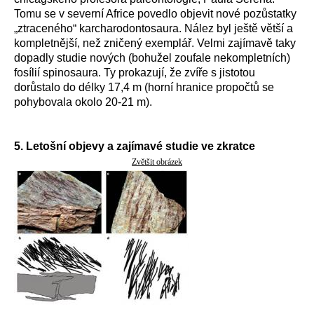
Tomu se v severní Africe povedlo objevit nové pozůstatky
„ztraceného“ karcharodontosaura. Nález byl ještě větší a
kompletnější, než zničený exemplář. Velmi zajímavě taky
dopadly studie nových (bohužel zoufale nekompletních)
fosílií spinosaura. Ty prokazují, že zvíře s jistotou
dorůstalo do délky 17,4 m (horní hranice propočtů se
pohybovala okolo 20-21 m).
5. Letošní objevy a zajímavé studie ve zkratce
Zvětšit obrázek