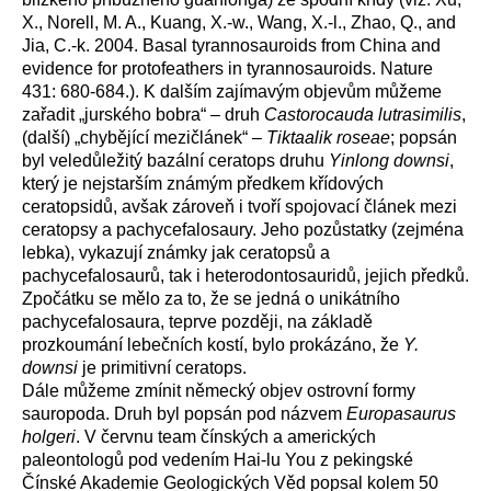
X., Norell, M. A., Kuang, X.-w., Wang, X.-l., Zhao, Q., and
Jia, C.-k. 2004. Basal tyrannosauroids from China and
evidence for protofeathers in tyrannosauroids. Nature
431: 680-684.). K dalším zajímavým objevům můžeme
zařadit „jurského bobra“ – druh
Castorocauda lutrasimilis
,
(další) „chybějící mezičlánek“ –
Tiktaalik roseae
; popsán
byl veledůležitý bazální ceratops druhu
Yinlong downsi
,
který je nejstarším známým předkem křídových
ceratopsidů, avšak zároveň i tvoří spojovací článek mezi
ceratopsy a pachycefalosaury. Jeho pozůstatky (zejména
lebka), vykazují známky jak ceratopsů a
pachycefalosaurů, tak i heterodontosauridů, jejich předků.
Zpočátku se mělo za to, že se jedná o unikátního
pachycefalosaura, teprve později, na základě
prozkoumání lebečních kostí, bylo prokázáno, že
Y.
downsi
je primitivní ceratops.
Dále můžeme zmínit německý objev ostrovní formy
sauropoda. Druh byl popsán pod názvem
Europasaurus
holgeri
. V červnu team čínských a amerických
paleontologů pod vedením Hai-lu You z pekingské
Čínské Akademie Geologických Věd popsal kolem 50