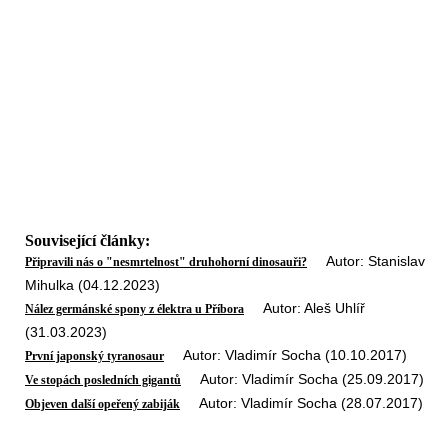
Související články:
Autor: Stanislav
Připravili nás o "nesmrtelnost" druhohorní dinosauři?
Mihulka (04.12.2023)
Autor: Aleš Uhlíř
Nález germánské spony z élektra u Příbora
(31.03.2023)
Autor: Vladimír Socha (10.10.2017)
První japonský tyranosaur
Autor: Vladimír Socha (25.09.2017)
Ve stopách posledních gigantů
Autor: Vladimír Socha (28.07.2017)
Objeven další opeřený zabiják