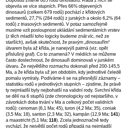
Doposud známe 605 rodů dinosaurů. Řada z nich se
objevila ve více stupních. Přes 66% objevených
dinosaurů (celkem 679 rodů) pochází z křídových
sedimentů, 27,7% (284 rodů) z jurských a okolo 6,2% (64
rodů) z triasových sedimentů. V potaz samozřejmě
musíme vzít posloupnost ukládání sedimentárních vrstev
(z těch mladší toho logicky budeme znát víc, než ze
starších), avšak skutečnost, že pravým „dinosauřím“
útvarem byla až křída, je nanejvýš patrná (viz. opět
příslušný graf). Co to znamená? V médiích se můžeme
často doslechnout, že dinosauři dominovali v jurském
útvaru. Že největšího rozmachu dokonali před 200-145,5
Ma, a že křída byla už jen obdobím, kdy jednotlivé čeledě
pomalu vymíraly. Podíváme-li se na přesnější záznamy –
statistiku rodů v jednotlivých stupních – zjistíme, že právě
ty nejmladší byly nejbohatší na validní rody. Svrchní křída
se dělí na 6 stupňů (zde chronologicky od nejstaršího, v
závorkách doba trvání v Ma a celkový počet validních
rodů): cenoman (6,1 Ma; 45), turon (4,2 Ma; 35), coniak
(3,5 Ma; 18), santon (2,3 Ma; 32), kampán (12,9 Ma;
141
)
a maastricht (5,1 Ma;
118
). Zcela jednoznačně tedy
vychází, že největší počet rodů připadá na nejmladší