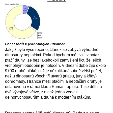
Zvětšit obrázek
Počet rodů v jednotlivých útvarech.
Jak již bylo výše řečeno, článek se zabývá výhradně
dinosaury neptačími. Pokud bychom měli vzít v potaz i
ptačí druhy, lze bez jakéhokoli zamyšlení říct, že jejich
vrcholným obdobím je holocén. V dnešní době žije okolo
9700 druhů ptáků, což je několikanásobně větší počet,
než u dinosaurů všech tří útvarů (triasu, jury a křídy)
dohromady. Hranice mezi ptačími a neptačími druhy je
ustanovena v rámci kladu Eumaniraptora. Ti se dělí na
dvě vývojové větve, z nichž jedna vede k
deinonychosaurům a druhá k moderním ptákům.