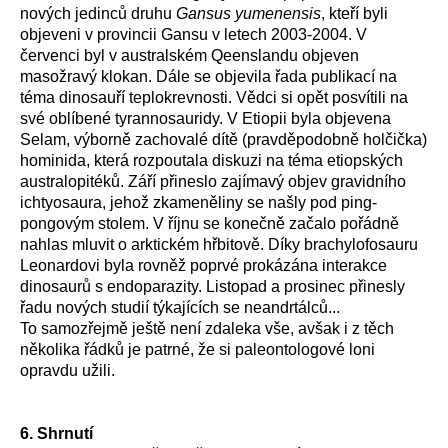
nových jedinců druhu
Gansus yumenensis
, kteří byli
objeveni v provincii Gansu v letech 2003-2004. V
červenci byl v australském Qeenslandu objeven
masožravý klokan. Dále se objevila řada publikací na
téma dinosauří teplokrevnosti. Vědci si opět posvítili na
své oblíbené tyrannosauridy. V Etiopii byla objevena
Selam, výborně zachovalé dítě (pravděpodobně holčička)
hominida, která rozpoutala diskuzi na téma etiopských
australopitéků. Září přineslo zajímavý objev gravidního
ichtyosaura, jehož zkameněliny se našly pod ping-
pongovým stolem. V říjnu se konečně začalo pořádně
nahlas mluvit o arktickém hřbitově. Díky brachylofosauru
Leonardovi byla rovněž poprvé prokázána interakce
dinosaurů s endoparazity. Listopad a prosinec přinesly
řadu nových studií týkajících se neandrtálců...
To samozřejmě ještě není zdaleka vše, avšak i z těch
několika řádků je patrné, že si paleontologové loni
opravdu užili.
6. Shrnutí