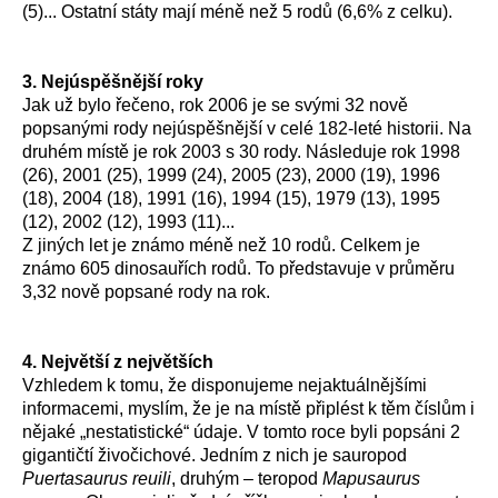
(5)... Ostatní státy mají méně než 5 rodů (6,6% z celku).
3. Nejúspěšnější roky
Jak už bylo řečeno, rok 2006 je se svými 32 nově
popsanými rody nejúspěšnější v celé 182-leté historii. Na
druhém místě je rok 2003 s 30 rody. Následuje rok 1998
(26), 2001 (25), 1999 (24), 2005 (23), 2000 (19), 1996
(18), 2004 (18), 1991 (16), 1994 (15), 1979 (13), 1995
(12), 2002 (12), 1993 (11)...
Z jiných let je známo méně než 10 rodů. Celkem je
známo 605 dinosauřích rodů. To představuje v průměru
3,32 nově popsané rody na rok.
4. Největší z největších
Vzhledem k tomu, že disponujeme nejaktuálnějšími
informacemi, myslím, že je na místě připlést k těm číslům i
nějaké „nestatistické“ údaje. V tomto roce byli popsáni 2
gigantičtí živočichové. Jedním z nich je sauropod
Puertasaurus reuili
, druhým – teropod
Mapusaurus