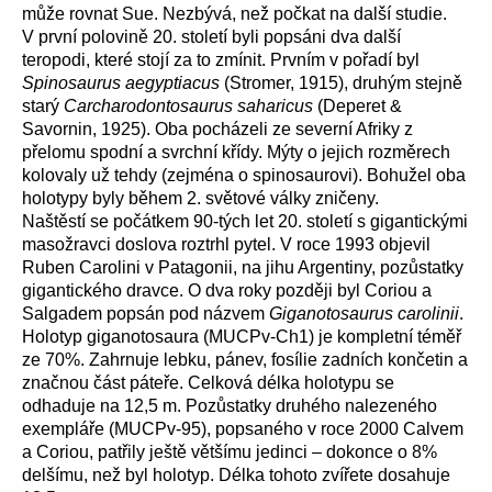
může rovnat Sue. Nezbývá, než počkat na další studie.
V první polovině 20. století byli popsáni dva další
teropodi, které stojí za to zmínit. Prvním v pořadí byl
Spinosaurus aegyptiacus
(Stromer, 1915), druhým stejně
starý
Carcharodontosaurus saharicus
(Deperet &
Savornin, 1925). Oba pocházeli ze severní Afriky z
přelomu spodní a svrchní křídy. Mýty o jejich rozměrech
kolovaly už tehdy (zejména o spinosaurovi). Bohužel oba
holotypy byly během 2. světové války zničeny.
Naštěstí se počátkem 90-tých let 20. století s gigantickými
masožravci doslova roztrhl pytel. V roce 1993 objevil
Ruben Carolini v Patagonii, na jihu Argentiny, pozůstatky
gigantického dravce. O dva roky později byl Coriou a
Salgadem popsán pod názvem
Giganotosaurus carolinii
.
Holotyp giganotosaura (MUCPv-Ch1) je kompletní téměř
ze 70%. Zahrnuje lebku, pánev, fosílie zadních končetin a
značnou část páteře. Celková délka holotypu se
odhaduje na 12,5 m. Pozůstatky druhého nalezeného
exempláře (MUCPv-95), popsaného v roce 2000 Calvem
a Coriou, patřily ještě většímu jedinci – dokonce o 8%
delšímu, než byl holotyp. Délka tohoto zvířete dosahuje