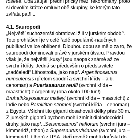
roseae
. Oba zaujali přední příčky mezi rekordmany, proto
si dovolím krátce omluvit obě skupiny, ke kterým tato
zvířata patří...
4.1. Sauropodi
„Největší suchozemští obratlovci žili v jurském období“.
Toto prohlášení je v celé řadě populárně-naučných
publikací velice oblíbené. Dlouhou dobu se mělo za to, že
sauropodi dominovali právě v jurském útvaru. Pravdou
však je, že největší „kusy“ jsou naopak známé až ze
svrchní křídy. Jedná se především o představitele
„nadčeledi“ Lithostrotia, jako např.
Argentinosaurus
huinculensis
(přelom spodní a svrchní křídy – alb,
cenoman) a
Puertasaurus reuili
(svrchní křída –
maastricht) z Argentiny (oba okolo 100 tun!),
Bruhathkayosaurus matleyi
(svrchní křída – maastricht) z
Indie nebo
Paralititan stromeri
(svrchní křída – cenoman)
z Egyptu. Všichni tito giganti dosahovali délky přes 30 m.
Z jurských gigantů bychom mohli zmínit diplodocoidní
druhy, jako např. „
Seismosaurus
“
hallorum
(svrchní jura –
kimmeridž, tithon) a
Supersaurus vivianae
(svrchní jura –
kimmeridž, tithon) z USA, kteří rovněž mohli dorůstat do