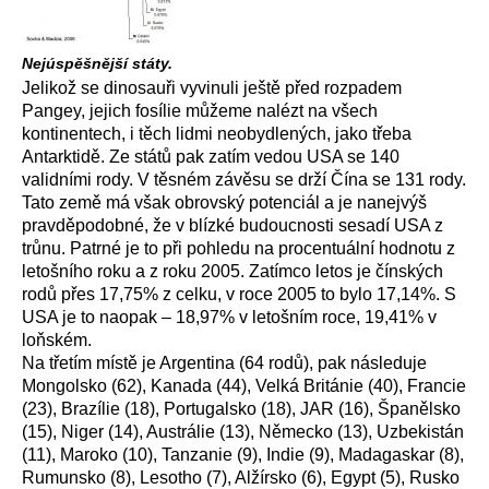
Nejúspěšnější státy.
Jelikož se dinosauři vyvinuli ještě před rozpadem
Pangey, jejich fosílie můžeme nalézt na všech
kontinentech, i těch lidmi neobydlených, jako třeba
Antarktidě. Ze států pak zatím vedou USA se 140
validními rody. V těsném závěsu se drží Čína se 131 rody.
Tato země má však obrovský potenciál a je nanejvýš
pravděpodobné, že v blízké budoucnosti sesadí USA z
trůnu. Patrné je to při pohledu na procentuální hodnotu z
letošního roku a z roku 2005. Zatímco letos je čínských
rodů přes 17,75% z celku, v roce 2005 to bylo 17,14%. S
USA je to naopak – 18,97% v letošním roce, 19,41% v
loňském.
Na třetím místě je Argentina (64 rodů), pak následuje
Mongolsko (62), Kanada (44), Velká Británie (40), Francie
(23), Brazílie (18), Portugalsko (18), JAR (16), Španělsko
(15), Niger (14), Austrálie (13), Německo (13), Uzbekistán
(11), Maroko (10), Tanzanie (9), Indie (9), Madagaskar (8),
Rumunsko (8), Lesotho (7), Alžírsko (6), Egypt (5), Rusko