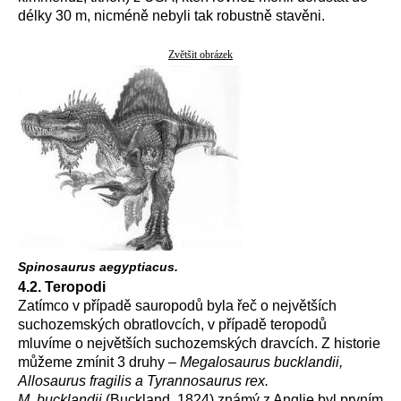
délky 30 m, nicméně nebyli tak robustně stavěni.
Zvětšit obrázek
Spinosaurus aegyptiacus.
4.2. Teropodi
Zatímco v případě sauropodů byla řeč o největších
suchozemských obratlovcích, v případě teropodů
mluvíme o největších suchozemských dravcích. Z historie
můžeme zmínit 3 druhy –
Megalosaurus bucklandii,
Allosaurus fragilis a Tyrannosaurus rex.
M. bucklandii
(Buckland, 1824) známý z Anglie byl prvním