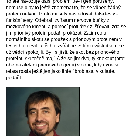
To ale navozuje další problém. Je-li gen porušený,
nemuselo by to ještě znamenat to, že se vůbec žádný
protein netvoří. Proto musely následovat další testy -
funkční testy. Odebrali zvířatům nervové buňky z
mozkového kmenu a pomocí protilátek zjišťovali, zda se
jim prionivý protein podaří prokázat. Zatím co u
normálního skotu se proužek s prionovým proteinem v
testech objevil, u těchto zvířat ne. S tímto výsledkem se
už vědci spokojili. Byli si jistí, že skot bez prionového
proteinu skutečně mají. A že se jim dvojitý knokaut (proti
oběma alelám prionového genu) v době, kdy nynější
telata rostla ještě jen jako linie fibroblastů v kultuře,
podařil.