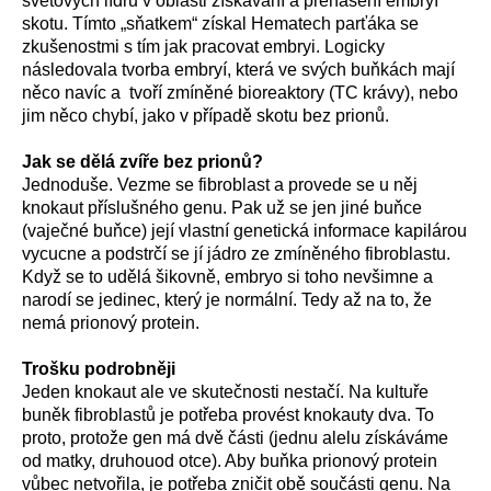
světových lídrů v oblasti získávání a přenášení embryí
skotu. Tímto „sňatkem“ získal Hematech parťáka se
zkušenostmi s tím jak pracovat embryi. Logicky
následovala tvorba embryí, která ve svých buňkách mají
něco navíc a tvoří zmíněné bioreaktory (TC krávy), nebo
jim něco chybí, jako v případě skotu bez prionů.
Jak se dělá zvíře bez prionů?
Jednoduše. Vezme se fibroblast a provede se u něj
knokaut příslušného genu. Pak už se jen jiné buňce
(vaječné buňce) její vlastní genetická informace kapilárou
vycucne a podstrčí se jí jádro ze zmíněného fibroblastu.
Když se to udělá šikovně, embryo si toho nevšimne a
narodí se jedinec, který je normální. Tedy až na to, že
nemá prionový protein.
Trošku podrobněji
Jeden knokaut ale ve skutečnosti nestačí. Na kultuře
buněk fibroblastů je potřeba provést knokauty dva. To
proto, protože gen má dvě části (jednu alelu získáváme
od matky, druhouod otce). Aby buňka prionový protein
vůbec netvořila, je potřeba zničit obě součásti genu. Na