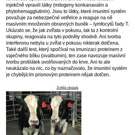
injekčně vpravili látky (mitogeny konkanavalin a
phytohemagglutinin). Jsou to látky, které imunitní systém
považuje za nebezpečné vetřelce a reaguje na ně
masívním množením obranných buněk – lymfocytů řady T.
Ukázalo se, že jak zvířata v pokusu, tak ta z kontrolní
skupiny, reagovala na tyto podněty shodně. Ani tvorba
interferonu nebyla u zvířat v pokusu nikterak dotčena.
Také další test, který spočíval na imunizaci proteinem z
vaječného bílku (ovalbumin), ten zase navozuje masívní
tvorbu protilátek uvolňovaných do krve. Ani to ale
neukázalo na nic, co by naznačovalo, že imunitní systém
je chybějícím prionovým proteinem nějak dotčen.
Zvětšit obrázek