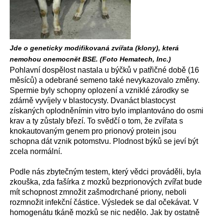
Jde o geneticky modifikovaná zvířata (klony), která
nemohou onemocnět BSE. (Foto Hematech, Inc.)
Pohlavní dospělost nastala u býčků v patřičné době (16
měsíců) a odebrané semeno také nevykazovalo změny.
Spermie byly schopny oplození a vzniklé zárodky se
zdárně vyvíjely v blastocysty. Dvanáct blastocyst
získaných oplodněnímin vitro bylo implantováno do osmi
krav a ty zůstaly březí. To svědčí o tom, že zvířata s
knokautovaným genem pro prionový protein jsou
schopna dát vznik potomstvu. Plodnost býků se jeví být
zcela normální.
Podle nás zbytečným testem, který vědci prováděli, byla
zkouška, zda fašírka z mozků bezprionových zvířat bude
mít schopnost zmnožit zašmodrchané priony, neboli
rozmnožit infekční částice. Výsledek se dal očekávat. V
homogenátu tkáně mozků se nic nedělo. Jak by ostatně