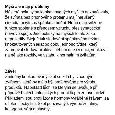
Myši ale mají problémy
Některé pokusy na knokautovaných myších naznačovaly,
že zvířata bez prionového proteinu mají narušený
cirkadiální rytmus spánku a bdění. Nebo mají snížené
funkce spojené s přenosem vzruchu přes synaptické
nervové spoje. Jiné pokusy na myších to ale zase
nepotvrdily. Stejně tak sledování spánkového režimu
knokautovaných telat po dobu jednoho týdne, který
zahrnoval sledování aktivit během dne i v noci, neukázal
na nějaké rozdíly, ve vztahu k normálním zvířatům.
Závěr
Zmíněný knokautovaný skot se zdá být vhodným
zvířetem, které by mělo být preferováno pro výrobu
produktů. Například těch, se kterými se uvažuje při
přípravě biotechnologických produktů pro zdravotnictví.
Příkladem jsou protilátky a hormony vyráběné krávami za
účelem léčby lidí. Skot používaný k výrobě želatiny,
kolagenu, séra a plasmy.