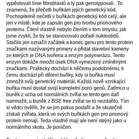
vypěstovali linie fibroblastů a ty pak genotypovali. To
znamená, že přečetli buňkám jejich genetický kód.
Pochopitelně nečetli v buňkách genetický kód celý, ale
jen v místě, kde je zapsán gen pro tvorbu prionového
proteinu. Čtení vlastně nebylo čtením v tom smyslu, jak
jsme zvyklí, že by se stanovovalo pořadí nukleotidů.
Stačilo jen označit začátek a konec genu pro tento protein
značkami nazývanými primery a přidat stavební kameny
ze kterých je DNA tvořena a enzym polymerázu. Tento
enzym dokáže množit úsek DNA vymezený zmíněnými
značkami. Prakticky dochází k něčemu podobnému, k
čemu dochází při dělení buňky, kdy si buňka musí
zmnožit svůj genetický materiál. Každá nově vznikající
buňka musí dostat svojí kompletní porci genů. Zatímco u
buněk z ucha od normálních zvířat se tento gen daří
namnožit, u buněk z BSE free zvířat se to nezdařilo. Tím
si vědci ověřili, že se jim pokus podařil a že skutečně
získali zvířata, která ve svých buňkách gen pro prionový
protein nemají. Teda vlastně mají ale není stejný jako u
normálního skotu. Je poničen.