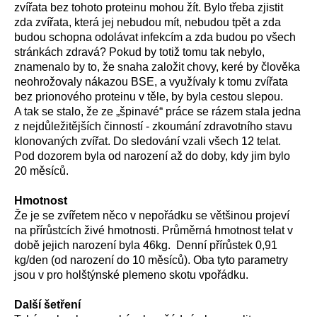
zvířata bez tohoto proteinu mohou žít. Bylo třeba zjistit
zda zvířata, která jej nebudou mít, nebudou tpět a zda
budou schopna odolávat infekcím a zda budou po všech
stránkách zdravá? Pokud by totiž tomu tak nebylo,
znamenalo by to, že snaha založit chovy, keré by člověka
neohrožovaly nákazou BSE, a využívaly k tomu zvířata
bez prionového proteinu v těle, by byla cestou slepou.
A tak se stalo, že ze „špinavé“ práce se rázem stala jedna
z nejdůležitějších činností - zkoumání zdravotního stavu
klonovaných zvířat. Do sledování vzali všech 12 telat.
Pod dozorem byla od narození až do doby, kdy jim bylo
20 měsíců.
Hmotnost
Že je se zvířetem něco v nepořádku se většinou projeví
na přírůstcích živé hmotnosti. Průměrná hmotnost telat v
době jejich narození byla 46kg. Denní přírůstek 0,91
kg/den (od narození do 10 měsíců). Oba tyto parametry
jsou v pro holštýnské plemeno skotu vpořádku.
Další šetření