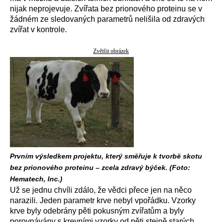
nijak neprojevuje. Zvířata bez prionového proteinu se v
žádném ze sledovaných parametrů nelišila od zdravých
zvířat v kontrole.
Zvětšit obrázek
Prvním výsledkem projektu, který směřuje k tvorbě skotu
bez prionového proteinu – zcela zdravý býček. (Foto:
Hematech, Inc.)
Už se jednu chvíli zdálo, že vědci přece jen na něco
narazili. Jeden parametr krve nebyl vpořádku. Vzorky
krve byly odebrány pěti pokusným zvířatům a byly
porovnávány s krevními vzorky od pěti stejně starých