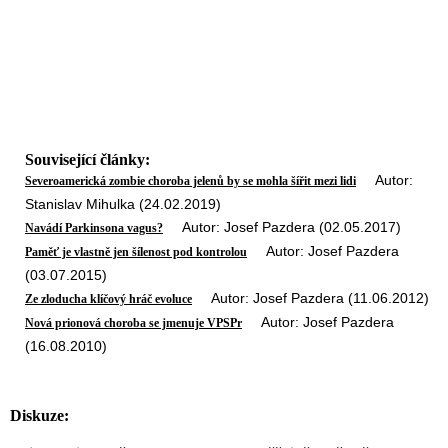
Související články:
Autor:
Severoamerická zombie choroba jelenů by se mohla šířit mezi lidi
Stanislav Mihulka (24.02.2019)
Autor: Josef Pazdera (02.05.2017)
Navádí Parkinsona vagus?
Autor: Josef Pazdera
Paměť je vlastně jen šílenost pod kontrolou
(03.07.2015)
Autor: Josef Pazdera (11.06.2012)
Ze zloducha klíčový hráč evoluce
Autor: Josef Pazdera
Nová prionová choroba se jmenuje VPSPr
(16.08.2010)
Diskuze: