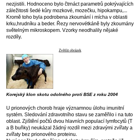
nezjistili. Hodnoceno bylo čtrnáct parametrů pokrývajících
záležitosti šedé kůry mozkové, mozečku, hipokampu,...
Kromě toho byla podrobena zkoumání i mícha v oblasti
krku,hrudníku a beder. Řezy nervovétkáně byly zkoumány
světelným mikroskopem. Vzorky neodhalily nějaké
rozdíly.
Zvětšit obrázek
Korejský klon skotu odolného proti BSE z roku 2004
U prionových chorob hraje významnou úlohu imunitní
systém. Sledování zdravotního stavu se zaměřilo i na tuto
oblast. Zjištění počtů dvou hlavních populací lymfocytů (T
a B buňky) neukázal žádný rozdíl mezi zdravými zvířaty a
zvířaty bez prionového proteinu.