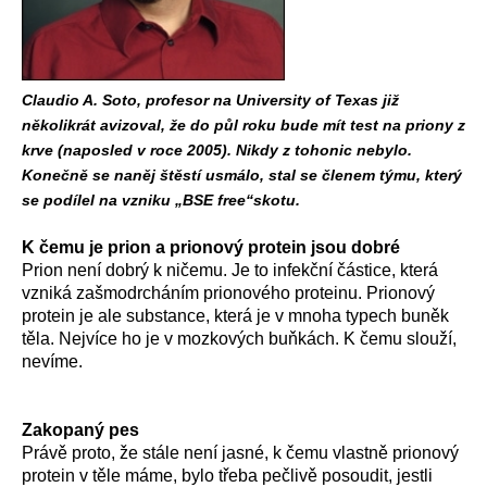
Claudio A. Soto, profesor na University of Texas již
několikrát avizoval, že do půl roku bude mít test na priony z
krve (naposled v roce 2005). Nikdy z tohonic nebylo.
Konečně se naněj štěstí usmálo, stal se členem týmu, který
se podílel na vzniku „BSE free“skotu.
K čemu je prion a prionový protein jsou dobré
Prion není dobrý k ničemu. Je to infekční částice, která
vzniká zašmodrcháním prionového proteinu. Prionový
protein je ale substance, která je v mnoha typech buněk
těla. Nejvíce ho je v mozkových buňkách. K čemu slouží,
nevíme.
Zakopaný pes
Právě proto, že stále není jasné, k čemu vlastně prionový
protein v těle máme, bylo třeba pečlivě posoudit, jestli