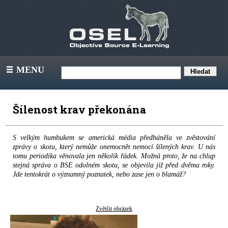
MENU
III
Šílenost krav překonána
S velkým humbukem se americká média předháněla ve zvěstování
zprávy o skotu, který nemůže onemocnět nemocí šílených krav. U nás
tomu periodika věnovala jen několik řádek. Možná proto, že na chlup
stejná správa o BSE odolném skotu, se objevila již před dvěma roky.
Jde tentokrát o významný poznatek, nebo zase jen o blamáž?
Zvětšit obrázek