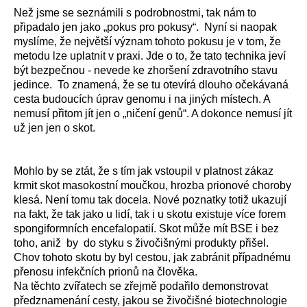
Než jsme se seznámili s podrobnostmi, tak nám to
připadalo jen jako „pokus pro pokusy“. Nyní si naopak
myslíme, že největší význam tohoto pokusu je v tom, že
metodu lze uplatnit v praxi. Jde o to, že tato technika jeví
být bezpečnou - nevede ke zhoršení zdravotního stavu
jedince. To znamená, že se tu otevírá dlouho očekávaná
cesta budoucích úprav genomu i na jiných místech. A
nemusí přitom jít jen o „ničení genů“. A dokonce nemusí jít
už jen jen o skot.
Mohlo by se ztát, že s tím jak vstoupil v platnost zákaz
krmit skot masokostní moučkou, hrozba prionové choroby
klesá. Není tomu tak docela. Nové poznatky totiž ukazují
na fakt, že tak jako u lidí, tak i u skotu existuje více forem
spongiformních encefalopatií. Skot může mít BSE i bez
toho, aniž by do styku s živočišnými produkty přišel.
Chov tohoto skotu by byl cestou, jak zabránit případnému
přenosu infekčních prionů na člověka.
Na těchto zvířatech se zřejmě podařilo demonstrovat
předznamenání cesty, jakou se živočišné biotechnologie