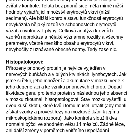
zvířat v kontrole. Telata bez prionů sice měla mírně nižší
hodnoty vyjadřující množství erytrocytů vkrvi (nižší
sediment). Ale bližší kontrola stavu funkčnosti erytrocytů
nevykázala nějaký rozdíl ve schopnostech erytrocytů
vázat a uvolňovat plyny. Celková analýza krevních
vzorků neprokázala nějaké významné rozdíly a všechny
parametry, včetně menšího obsahu erytrocytů v krvi,
nevybočily z uznávané obecné normy. Tedy zase nic.
Histopatologové
Přirozený prionový protein je nejvíce vyjádřen v
nervových buňkách a v bílých krvinkách, lymfocytech. Jak
jsme si řekli, jeho množení a akumulace v mozku vede k
jeho degeneraci a ke vzniku prionových chorob. Dopad
likvidace genu pro tento protein s následnou jeho absencí
v mozku zkoumali histopatologové. Stav mozku vyšetřili u
dvou kusů skotu, které kvůli tomu museli utratit (aby mohli
získat vzorky a provést řezy na mozkové tkáni k jejímu
mikroskopickému rozboru). Jako kontrola sloužili dva
normální býčci ve shodném věku 14 měsíců. Žádné léze,
ani další změny v poměrech vnitřního uspořádání