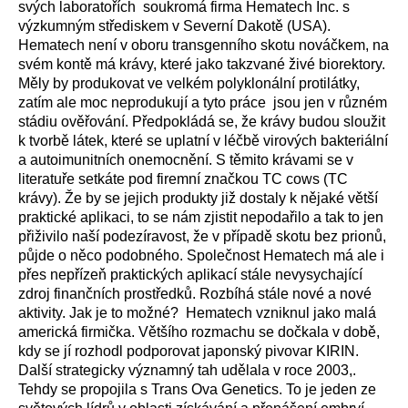
svých laboratořích soukromá firma Hematech Inc. s
výzkumným střediskem v Severní Dakotě (USA).
Hematech není v oboru transgenního skotu nováčkem, na
svém kontě má krávy, které jako takzvané živé biorektory.
Měly by produkovat ve velkém polyklonální protilátky,
zatím ale moc neprodukují a tyto práce jsou jen v různém
stádiu ověřování. Předpokládá se, že krávy budou sloužit
k tvorbě látek, které se uplatní v léčbě virových bakteriální
a autoimunitních onemocnění. S těmito krávami se v
literatuře setkáte pod firemní značkou TC cows (TC
krávy). Že by se jejich produkty již dostaly k nějaké větší
praktické aplikaci, to se nám zjistit nepodařilo a tak to jen
přiživilo naší podezíravost, že v případě skotu bez prionů,
půjde o něco podobného. Společnost Hematech má ale i
přes nepřízeň praktických aplikací stále nevysychající
zdroj finančních prostředků. Rozbíhá stále nové a nové
aktivity. Jak je to možné? Hematech vzniknul jako malá
americká firmička. Většího rozmachu se dočkala v době,
kdy se jí rozhodl podporovat japonský pivovar KIRIN.
Další strategicky významný tah udělala v roce 2003,.
Tehdy se propojila s Trans Ova Genetics. To je jeden ze