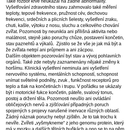
Také rozbor krve neukázal na žádné abnormality.
Vyšetřování zdravotního stavu zahrnovalo také měření
teploty, tepové frekvence, pružnost cév, dechovou
frekvenci, srdečních a plicních šelesty, vyšetření zraku,
chuti, kašle, výtoku z nosu, sluchu a celkového chování
zvířat. Pozornosti by neunikla ani přílišná aktivita nebo
malátnost, stejně jako poruchy chůze, postavení končetin,
stav paznehtů a výkalů. Zjistilo se že vše je jak má být a
že zvířata netrpí ani průjmem a ani zácpou.
Dalším objektem pozorování byl stav a vývoj pohlavních
orgánů. Také zde nebyly zaznamenány nějaké změny k
horšímu. Klinická vyšetření neminula ani vyšetření
nervového systému, mentálních schopností, schopnost
vnímat světelné podněty, zvuk , funkčnost receptorů pro
teplo a tlak na končetinách i trupu. V pořádku se ukázaly
být i motorické fukce končetin, páteře, svalový tonus,
postoj a držení těla. Pozornosti neušlo ani ovládání
obličejových nervů a zjišťování případných poruch
spojených s projevy narušené inervace různých oblastí.
Žádný náznak poruchy nebyl zjištěn. Je to tak trochu k
nevíře. Zvířeti „vyšmykneme“ z jeho genomu protein, který
má v mozku a dalších tělních buňkách a ono se to na něm