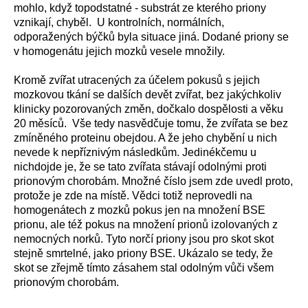
mohlo, když topodstatné - substrát ze kterého priony
vznikají, chyběl. U kontrolních, normálních,
odporažených býčků byla situace jiná. Dodané priony se
v homogenátu jejich mozků vesele množily.
Kromě zvířat utracených za účelem pokusů s jejich
mozkovou tkání se dalších devět zvířat, bez jakýchkoliv
klinicky pozorovaných změn, dočkalo dospělosti a věku
20 měsíců. Vše tedy nasvědčuje tomu, že zvířata se bez
zmíněného proteinu obejdou. A že jeho chybění u nich
nevede k nepříznivým následkům. Jedinékčemu u
nichdojde je, že se tato zvířata stávají odolnými proti
prionovým chorobám. Množné číslo jsem zde uvedl proto,
protože je zde na místě. Vědci totiž neprovedli na
homogenátech z mozků pokus jen na množení BSE
prionu, ale též pokus na množení prionů izolovaných z
nemocných norků. Tyto norčí priony jsou pro skot skot
stejně smrtelné, jako priony BSE. Ukázalo se tedy, že
skot se zřejmě tímto zásahem stal odolným vůči všem
prionovým chorobám.