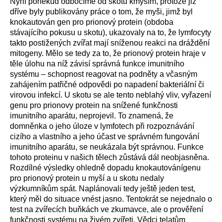
Nyní poněkud odbočíme od skotu kmyším, protože již
dříve byly publikovány práce o tom, že myši, jimž byl
knokautován gen pro prionový protein (obdoba
stávajícího pokusu u skotu), ukazovaly na to, že lymfocyty
takto postižených zvířat mají sníženou reakci na dráždění
mitogeny. Mělo se tedy za to, že prionový protein hraje v
těle úlohu na níž závisí správná funkce imunitního
systému – schopnost reagovat na podněty a včasným
zahájením patřičné odpovědi po napadení bakteriální či
virovou infekcí. U skotu se ale tento neblahý vliv, vyřazení
genu pro prionovy protein na snížené funkčnosti
imunitního aparátu, neprojevil. To znamená, že
domněnka o jeho úloze v lymfotech při rozpoznávání
cizího a vlastního a jeho účast ve správném fungování
imunitního aparátu, se neukázala být správnou. Funkce
tohoto proteinu v našich tělech zůstává dál neobjasněna.
Rozdílné výsledky ohledně dopadu knokautovánígenu
pro prionový protein u myší a u skotu nedaly
výzkumníkům spát. Naplánovali tedy ještě jeden test,
který měl do situace vnést jasno. Tentokrát se nejednalo o
test na zvířecích buňkách ve zkumavce, ale o prověření
funkčnosti systému na živém zvířeti. Vědci telatům