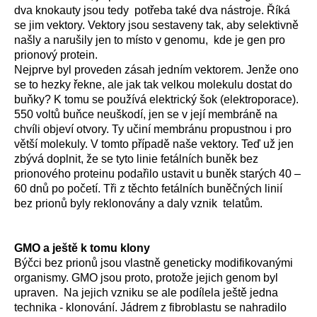
dva knokauty jsou tedy potřeba také dva nástroje. Říká
se jim vektory. Vektory jsou sestaveny tak, aby selektivně
našly a narušily jen to místo v genomu, kde je gen pro
prionový protein.
Nejprve byl proveden zásah jedním vektorem. Jenže ono
se to hezky řekne, ale jak tak velkou molekulu dostat do
buňky? K tomu se používá elektrický šok (elektroporace).
550 voltů buňce neuškodí, jen se v její membráně na
chvíli objeví otvory. Ty učiní membránu propustnou i pro
větší molekuly. V tomto případě naše vektory. Teď už jen
zbývá doplnit, že se tyto linie fetálních buněk bez
prionového proteinu podařilo ustavit u buněk starých 40 –
60 dnů po početí. Tři z těchto fetálních buněčných linií
bez prionů byly reklonovány a daly vznik telatům.
GMO a ještě k tomu klony
Býčci bez prionů jsou vlastně geneticky modifikovanými
organismy. GMO jsou proto, protože jejich genom byl
upraven. Na jejich vzniku se ale podílela ještě jedna
technika - klonování. Jádrem z fibroblastu se nahradilo