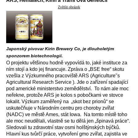
ARS, Hematech, Kirin a Trans Ova Genetics
Zvětšit obrázek
Japonský pivovar Kirin Brewery Co, je dlouholetým
sponzorem biotechnologií.
O projektu většinou hodně vypovídá to, jaké instituce za
ním stojí a kdo jej financuje. Zpráva o „BSE free“ skotu
vzešla z Výzkumného pracoviště ARS (Agriculture"s
Agricultural Research Service ). Jde o zařízení spadající
pod americké ministerstvo zemědělství. To nám ale moc
neřekne, protože ARS je kolos s pobočkami ve stovce
lokalit. Výzkum zaměřený na „skot bez prionů“ se
uskutečňuje v Národním centru pro choroby zvířat
(NADC) ve městě Ames, stát Iowa. Na tomto místě toho
ale moc neudělali, vlastně se tu dělá jen „špinavá práce“.
Sledovali tu zdravotní stav osmi holštýnských býčků.
Hlavní kus tvůrčí práce, vytvoření gmo zvířat, zajistila ve