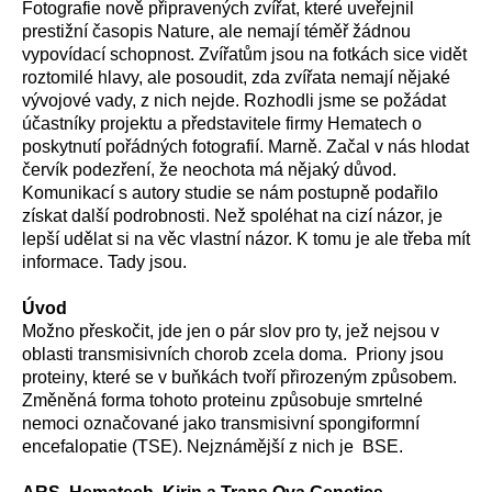
Fotografie nově připravených zvířat, které uveřejnil
prestižní časopis Nature, ale nemají téměř žádnou
vypovídací schopnost. Zvířatům jsou na fotkách sice vidět
roztomilé hlavy, ale posoudit, zda zvířata nemají nějaké
vývojové vady, z nich nejde. Rozhodli jsme se požádat
účastníky projektu a představitele firmy Hematech o
poskytnutí pořádných fotografií. Marně. Začal v nás hlodat
červík podezření, že neochota má nějaký důvod.
Komunikací s autory studie se nám postupně podařilo
získat další podrobnosti. Než spoléhat na cizí názor, je
lepší udělat si na věc vlastní názor. K tomu je ale třeba mít
informace. Tady jsou.
Úvod
Možno přeskočit, jde jen o pár slov pro ty, jež nejsou v
oblasti transmisivních chorob zcela doma. Priony jsou
proteiny, které se v buňkách tvoří přirozeným způsobem.
Změněná forma tohoto proteinu způsobuje smrtelné
nemoci označované jako transmisivní spongiformní
encefalopatie (TSE). Nejznámější z nich je BSE.