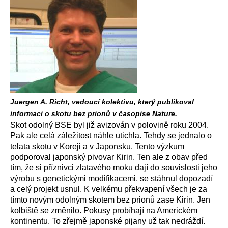
Juergen A. Richt, vedoucí kolektivu, který publikoval
informaci o skotu bez prionů v časopise Nature.
Skot odolný BSE byl již avizován v polovině roku 2004.
Pak ale celá záležitost náhle utichla. Tehdy se jednalo o
telata skotu v Koreji a v Japonsku. Tento výzkum
podporoval japonský pivovar Kirin. Ten ale z obav před
tím, že si příznivci zlatavého moku dají do souvislosti jeho
výrobu s genetickými modifikacemi, se stáhnul dopozadí
a celý projekt usnul. K velkému překvapení všech je za
tímto novým odolným skotem bez prionů zase Kirin. Jen
kolbiště se změnilo. Pokusy probíhají na Americkém
kontinentu. To zřejmě japonské pijany už tak nedráždí.