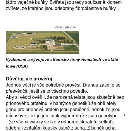
jádro vaječné buňky. Zvířata jsou tedy současně klonem
zvířete, ze kterého jsou odebrány fibroblastové buňky.
Zvětšit obrázek
Výzkumné a vývojové středisko firmy Hematech ve státě
Iowa (USA).
Důvěřuj, ale prověřuj
Jednou věcí je vše potřebné provést. Druhou zase je se
přesvědčit, jestli se to všechno povedlo.
Aby si vědci ověřili, že narozená telata jsou skutečně bez
prionového proteinu, v hantýrce genetiků že obě alely
genu pro prionový protein jsou poničené, neboli že jsou
mínusové, což je jen jinak vyjádřeno že jsou genotypu: - /
- (se všemi výrazy se lze v odborné literatuře setkat),
odebrali zvířatům kousky tkáně z ucha. Z buněk ucha