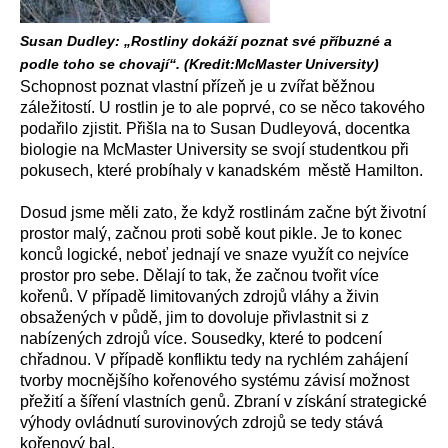
Susan Dudley: „Rostliny dokáží poznat své příbuzné a
podle toho se chovají“. (Kredit:McMaster University)
Schopnost poznat vlastní přízeň je u zvířat běžnou
záležitostí. U rostlin je to ale poprvé, co se něco takového
podařilo zjistit. Přišla na to Susan Dudleyová, docentka
biologie na McMaster University se svojí studentkou při
pokusech, které probíhaly v kanadském městě Hamilton.
Dosud jsme měli zato, že když rostlinám začne být životní
prostor malý, začnou proti sobě kout pikle. Je to konec
konců logické, neboť jednají ve snaze využít co nejvíce
prostor pro sebe. Dělají to tak, že začnou tvořit více
kořenů. V případě limitovaných zdrojů vláhy a živin
obsažených v půdě, jim to dovoluje přivlastnit si z
nabízených zdrojů více. Sousedky, které to podcení
chřadnou. V případě konfliktu tedy na rychlém zahájení
tvorby mocnějšího kořenového systému závisí možnost
přežití a šíření vlastních genů. Zbraní v získání strategické
výhody ovládnutí surovinových zdrojů se tedy stává
kořenový bal.