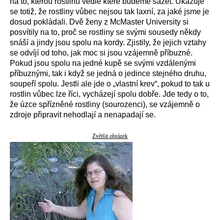
na to, kterou rostlinu vedle které budeme sázet. Ukazuje
se totiž, že rostliny vůbec nejsou tak laxní, za jaké jsme je
dosud pokládali. Dvě ženy z McMaster University si
posvítily na to, proč se rostliny se svými sousedy někdy
snáší a jindy jsou spolu na kordy. Zjistily, že jejich vztahy
se odvíjí od toho, jak moc si jsou vzájemně příbuzné.
Pokud jsou spolu na jedné kupě se svými vzdálenými
příbuznými, tak i když se jedná o jedince stejného druhu,
soupeří spolu. Jestli ale jde o „vlastní krev“, pokud to tak u
rostlin vůbec lze říci, vycházejí spolu dobře. Jde tedy o to,
že úzce spřízněné rostliny (sourozenci), se vzájemně o
zdroje připravit nehodlají a nenapadají se.
Zvětšit obrázek