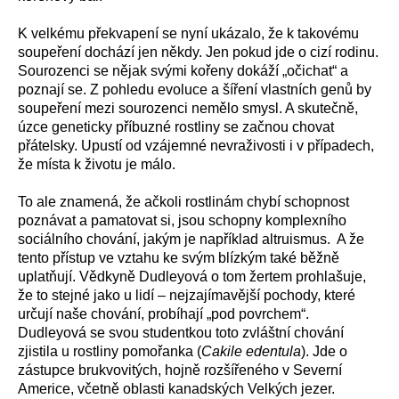
K velkému překvapení se nyní ukázalo, že k takovému
soupeření dochází jen někdy. Jen pokud jde o cizí rodinu.
Sourozenci se nějak svými kořeny dokáží „očichat“ a
poznají se. Z pohledu evoluce a šíření vlastních genů by
soupeření mezi sourozenci nemělo smysl. A skutečně,
úzce geneticky příbuzné rostliny se začnou chovat
přátelsky. Upustí od vzájemné nevraživosti i v případech,
že místa k životu je málo.
To ale znamená, že ačkoli rostlinám chybí schopnost
poznávat a pamatovat si, jsou schopny komplexního
sociálního chování, jakým je například altruismus. A že
tento přístup ve vztahu ke svým blízkým také běžně
uplatňují. Vědkyně Dudleyová o tom žertem prohlašuje,
že to stejné jako u lidí – nejzajímavější pochody, které
určují naše chování, probíhají „pod povrchem“.
Dudleyová se svou studentkou toto zvláštní chování
zjistila u rostliny pomořanka (
Cakile edentula
). Jde o
zástupce brukvovitých, hojně rozšířeného v Severní
Americe, včetně oblasti kanadských Velkých jezer.