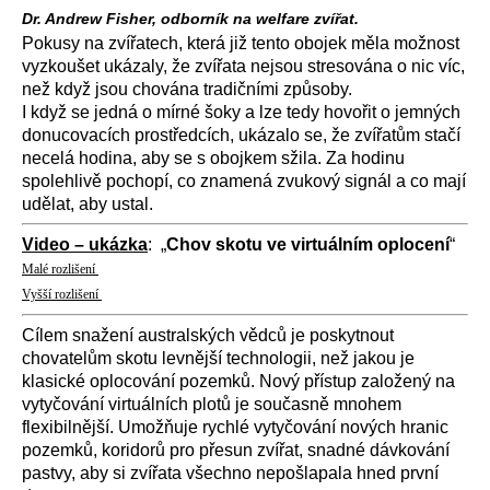
Dr. Andrew Fisher, odborník na welfare zvířat.
Pokusy na zvířatech, která již tento obojek měla možnost
vyzkoušet ukázaly, že zvířata nejsou stresována o nic víc,
než když jsou chována tradičními způsoby.
I když se jedná o mírné šoky a lze tedy hovořit o jemných
donucovacích prostředcích, ukázalo se, že zvířatům stačí
necelá hodina, aby se s obojkem sžila. Za hodinu
spolehlivě pochopí, co znamená zvukový signál a co mají
udělat, aby ustal.
Video – ukázka
: „
Chov skotu ve virtuálním oplocení
“
Malé rozlišení
Vyšší rozlišení
Cílem snažení australských vědců je poskytnout
chovatelům skotu levnější technologii, než jakou je
klasické oplocování pozemků. Nový přístup založený na
vytyčování virtuálních plotů je současně mnohem
flexibilnější. Umožňuje rychlé vytyčování nových hranic
pozemků, koridorů pro přesun zvířat, snadné dávkování
pastvy, aby si zvířata všechno nepošlapala hned první