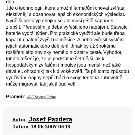
den,...
Jde o technologii, která umožní farmářům chovat zvířata
efektivněji a dosahovat lepších ekonomických výsledků.
Nynější prototyp obojku se ale musí ještě kapánek
zlepšit. Především je třeba vyřešit jeho napájení. Stávající
baterie vydrží týden. Pro praktické využití ale bude třeba
kapacitu baterií zvýšit na měsíce. A nebo vyřešit systém
jejich automatického dobíjení. Jinak by už širokému
rozšíření této novinky nemělo nic stát v cestě. Výhodou
tohoto řešení je, že je podstatně šetrnější jak k
hospodářským zvířatům (impulsy jsou menší, než jaké
dává el. ohradník) tak k divoké zvěři. Ta při tomto způsobu
využívání krajiny nepřichází o svoje teritoria. Libovolně
může migrovat, tak jak jí pud velí.
Pramen:
ABC Science Online
Josef Pazdera
Autor:
Datum:
18.06.2007 05:13