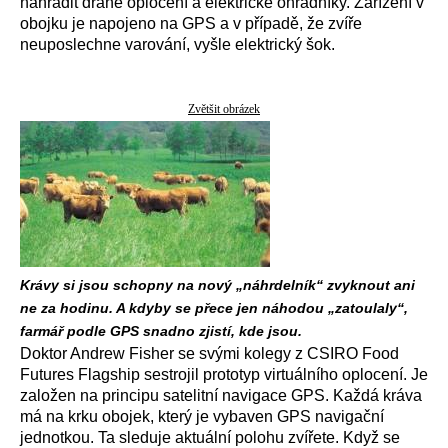
nahradit drahé oplocení a elektrické ohradníky. Zařízení v
obojku je napojeno na GPS a v případě, že zvíře
neuposlechne varování, vyšle elektrický šok.
Zvětšit obrázek
Krávy si jsou schopny na nový „náhrdelník“ zvyknout ani
ne za hodinu. A kdyby se přece jen náhodou „zatoulaly“,
farmář podle GPS snadno zjistí, kde jsou.
Doktor Andrew Fisher se svými kolegy z CSIRO Food
Futures Flagship sestrojil prototyp virtuálního oplocení. Je
založen na principu satelitní navigace GPS. Každá kráva
má na krku obojek, který je vybaven GPS navigační
jednotkou. Ta sleduje aktuální polohu zvířete. Když se