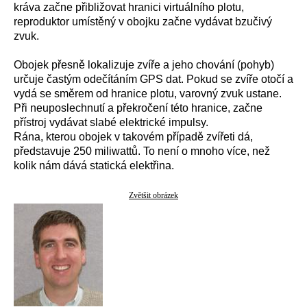
kráva začne přibližovat hranici virtuálního plotu,
reproduktor umístěný v obojku začne vydávat bzučivý
zvuk.
Obojek přesně lokalizuje zvíře a jeho chování (pohyb)
určuje častým odečítáním GPS dat. Pokud se zvíře otočí a
vydá se směrem od hranice plotu, varovný zvuk ustane.
Při neuposlechnutí a překročení této hranice, začne
přístroj vydávat slabé elektrické impulsy.
Rána, kterou obojek v takovém případě zvířeti dá,
představuje 250 miliwattů. To není o mnoho více, než
kolik nám dává statická elektřina.
Zvětšit obrázek