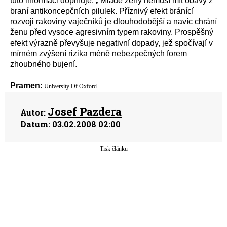
tuto informaci doplňuje: „ Mladé ženy nemusí mít obavy z
braní antikoncepčních pilulek. Příznivý efekt bránící
rozvoji rakoviny vaječníků je dlouhodobější a navíc chrání
ženu před vysoce agresivním typem rakoviny. Prospěšný
efekt výrazně převyšuje negativní dopady, jež spočívají v
mírném zvýšení rizika méně nebezpečných forem
zhoubného bujení.
Pramen
:
University Of Oxford
Josef Pazdera
Autor:
Datum:
03.02.2008 02:00
Tisk článku