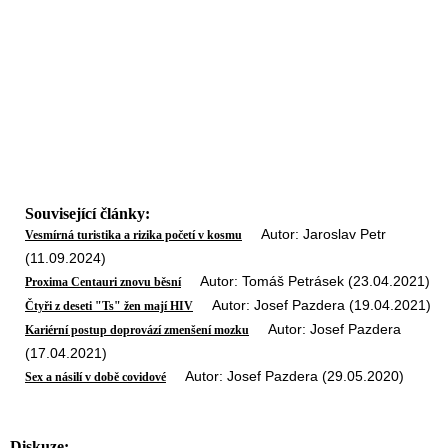
Související články:
Autor: Jaroslav Petr
Vesmírná turistika a rizika početí v kosmu
(11.09.2024)
Autor: Tomáš Petrásek (23.04.2021)
Proxima Centauri znovu běsní
Autor: Josef Pazdera (19.04.2021)
Čtyři z deseti "Ts" žen mají HIV
Autor: Josef Pazdera
Kariérní postup doprovází zmenšení mozku
(17.04.2021)
Autor: Josef Pazdera (29.05.2020)
Sex a násilí v době covidové
Diskuze: