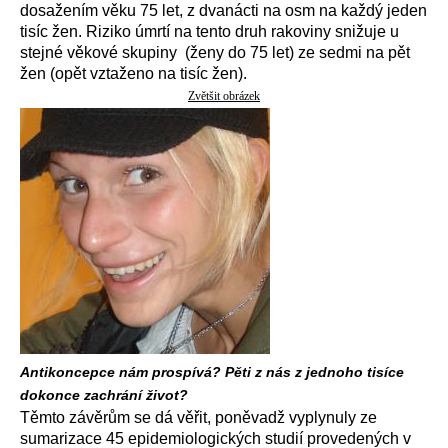
dosažením věku 75 let, z dvanácti na osm na každý jeden
tisíc žen. Riziko úmrtí na tento druh rakoviny snižuje u
stejné věkové skupiny (ženy do 75 let) ze sedmi na pět
žen (opět vztaženo na tisíc žen).
Zvětšit obrázek
Antikoncepce nám prospívá? Pěti z nás z jednoho tisíce
dokonce zachrání život?
Těmto závěrům se dá věřit, poněvadž vyplynuly ze
sumarizace 45 epidemiologických studií provedených v