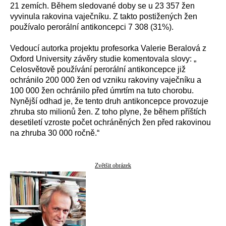
21 zemích. Během sledované doby se u 23 357 žen
vyvinula rakovina vaječníku. Z takto postižených žen
používalo perorální antikoncepci 7 308 (31%).
Vedoucí autorka projektu profesorka Valerie Beralová z
Oxford University závěry studie komentovala slovy: „
Celosvětově používání perorální antikoncepce již
ochránilo 200 000 žen od vzniku rakoviny vaječníku a
100 000 žen ochránilo před úmrtím na tuto chorobu.
Nynější odhad je, že tento druh antikoncepce provozuje
zhruba sto milionů žen. Z toho plyne, že během příštích
desetiletí vzroste počet ochráněných žen před rakovinou
na zhruba 30 000 ročně.“
Zvětšit obrázek