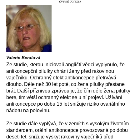
Zvětšit obrázek
Valerie Beralová
Ze studie, kterou iniciovali angličtí vědci vyplynulo, že
antikoncepční pilulky chrání ženy před rakovinou
vaječníku. Ochranný efekt antikoncepce přetrvává
dlouho. Déle než 30 let poté, co žena pilulky přestane
brát. Další příznivou zprávou je, že čím déle žena pilulky
bere, tím větší ochranný efekt se u ní projeví. Užívání
antikoncepce po dobu 15 let snižuje riziko ovariálního
nádoru na polovinu.
Ze studie dále vyplývá, že v zemích s vysokým životním
standardem, orální antikoncepce provozovaná po dobu
deseti let, snižuje výskyt rakoviny vaječníků před