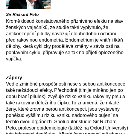
Sir Richard Peto
Kromě dosud konstatovaného příznivého efektu na stav
ženských vaječníků, ze studie také vyplynulo, že
antikoncepční pilulky navozují dlouhodobou ochranu
před rakovinou endometria. Endometrium je vnitřní tkáň
dělohy, která cyklicky prodělává změny v závislosti na
pohlavním cyklu, připravuje se tak na přijetí oplozeného
vajíčka.
Zápory
Vedle zmíněné prospěšnosti nese s sebou antikoncepce
také nežádoucí efekty. Přechodně (tím je míněno jen po
dobu braní pilulek), zvyšuje riziko vzniku rakoviny prsu a
také rakoviny děložního čípku. To znamená, že mladé
ženy, které zrovna berou antikoncepci, jsou vystaveny
poněkud vyššímu riziku vzniku nádorového bujení na
těchto dvou orgánech. Spoluautor studie Sir Richard
Peto, profesor epidemiologie (taktéž na Oxford University)