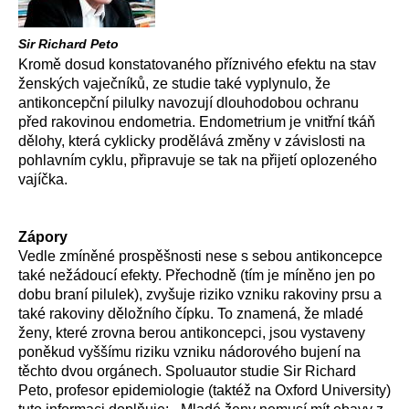
Sir Richard Peto
Kromě dosud konstatovaného příznivého efektu na stav
ženských vaječníků, ze studie také vyplynulo, že
antikoncepční pilulky navozují dlouhodobou ochranu
před rakovinou endometria. Endometrium je vnitřní tkáň
dělohy, která cyklicky prodělává změny v závislosti na
pohlavním cyklu, připravuje se tak na přijetí oplozeného
vajíčka.
Zápory
Vedle zmíněné prospěšnosti nese s sebou antikoncepce
také nežádoucí efekty. Přechodně (tím je míněno jen po
dobu braní pilulek), zvyšuje riziko vzniku rakoviny prsu a
také rakoviny děložního čípku. To znamená, že mladé
ženy, které zrovna berou antikoncepci, jsou vystaveny
poněkud vyššímu riziku vzniku nádorového bujení na
těchto dvou orgánech. Spoluautor studie Sir Richard
Peto, profesor epidemiologie (taktéž na Oxford University)