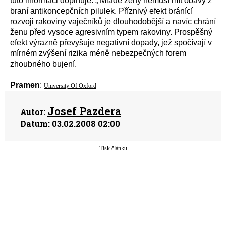
tuto informaci doplňuje: „ Mladé ženy nemusí mít obavy z
braní antikoncepčních pilulek. Příznivý efekt bránící
rozvoji rakoviny vaječníků je dlouhodobější a navíc chrání
ženu před vysoce agresivním typem rakoviny. Prospěšný
efekt výrazně převyšuje negativní dopady, jež spočívají v
mírném zvýšení rizika méně nebezpečných forem
zhoubného bujení.
Pramen
:
University Of Oxford
Josef Pazdera
Autor:
Datum:
03.02.2008 02:00
Tisk článku