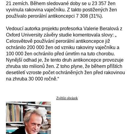
21 zemích. Během sledované doby se u 23 357 žen
vyvinula rakovina vaječníku. Z takto postižených žen
používalo perorální antikoncepci 7 308 (31%).
Vedoucí autorka projektu profesorka Valerie Beralová z
Oxford University závěry studie komentovala slovy: „
Celosvětově používání perorální antikoncepce již
ochránilo 200 000 žen od vzniku rakoviny vaječníku a
100 000 žen ochránilo před úmrtím na tuto chorobu.
Nynější odhad je, že tento druh antikoncepce provozuje
zhruba sto milionů žen. Z toho plyne, že během příštích
desetiletí vzroste počet ochráněných žen před rakovinou
na zhruba 30 000 ročně.“
Zvětšit obrázek