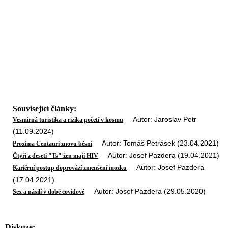
Související články:
Autor: Jaroslav Petr
Vesmírná turistika a rizika početí v kosmu
(11.09.2024)
Autor: Tomáš Petrásek (23.04.2021)
Proxima Centauri znovu běsní
Autor: Josef Pazdera (19.04.2021)
Čtyři z deseti "Ts" žen mají HIV
Autor: Josef Pazdera
Kariérní postup doprovází zmenšení mozku
(17.04.2021)
Autor: Josef Pazdera (29.05.2020)
Sex a násilí v době covidové
Diskuze: