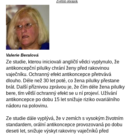
Zvětšit obrázek
Valerie Beralová
Ze studie, kterou iniciovali angličtí vědci vyplynulo, že
antikoncepční pilulky chrání ženy před rakovinou
vaječníku. Ochranný efekt antikoncepce přetrvává
dlouho. Déle než 30 let poté, co žena pilulky přestane
brát. Další příznivou zprávou je, že čím déle žena pilulky
bere, tím větší ochranný efekt se u ní projeví. Užívání
antikoncepce po dobu 15 let snižuje riziko ovariálního
nádoru na polovinu.
Ze studie dále vyplývá, že v zemích s vysokým životním
standardem, orální antikoncepce provozovaná po dobu
deseti let, snižuje výskyt rakoviny vaječníků před