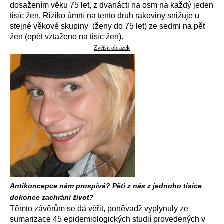
dosažením věku 75 let, z dvanácti na osm na každý jeden
tisíc žen. Riziko úmrtí na tento druh rakoviny snižuje u
stejné věkové skupiny (ženy do 75 let) ze sedmi na pět
žen (opět vztaženo na tisíc žen).
Zvětšit obrázek
Antikoncepce nám prospívá? Pěti z nás z jednoho tisíce
dokonce zachrání život?
Těmto závěrům se dá věřit, poněvadž vyplynuly ze
sumarizace 45 epidemiologických studií provedených v