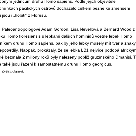
drobným jedincům druhu Homo sapiens. Podle jejich objevitele
podmínkách pacifických ostrovů docházelo celkem běžně ke zmenšení
ou i „hobiti“ z Floresu.
dit. Paleoantropologové Adam Gordon, Lisa Nevellová a Bernard Wood z
bku Homo floresiensis s lebkami dalších hominidů včetně lebek Homo
ušníkem druhu Homo sapiens, pak by jeho lebky musely mít tvar a znaky
 nepotvrdily. Naopak, prokázaly, že se lebka LB1 nejvíce podobá africký
ré bezmála 2 miliony roků byly nalezeny poblíž gruzínského Dmanisi. T
le také jsou řazeni k samostatnému druhu Homo georgicus.
Zvětšit obrázek