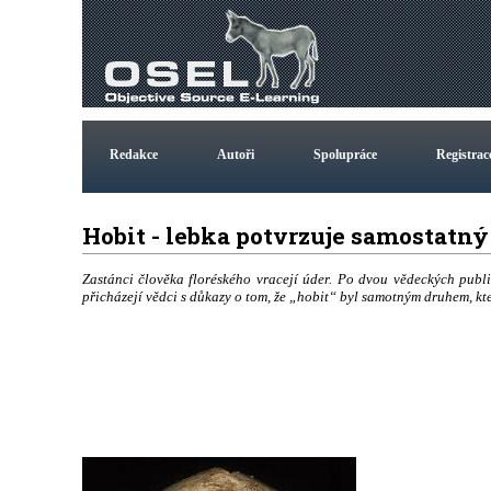
Redakce
Autoři
Spolupráce
Registrac
Hobit - lebka potvrzuje samostatn
Zastánci člověka floréského vracejí úder. Po dvou vědeckých publi
přicházejí vědci s důkazy o tom, že „hobit“ byl samotným druhem, k