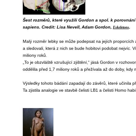
Šest rozměrů, které využili Gordon a spol. k porovná
sapiens. Credit: Lisa Nevell, Adam Gordon,
.
Eskeletons
Malý rozměr lebky se může podepsat na jejích proporcích a 
a sledovali, která z nich se bude hobitovi podobat nejvíc. Ví
miliony roků.
„To je obzvláště vzrušující zjištění,“ jásá Gordon v rozhovo
oddělila před 1,7 miliony roků a přežívala až do doby, kdy m
Výsledky tohoto bádání zapadají do závěrů, které učinila 
Ta zjistila analogie ve stavbě čelisti LB1 a čelisti Homo habil