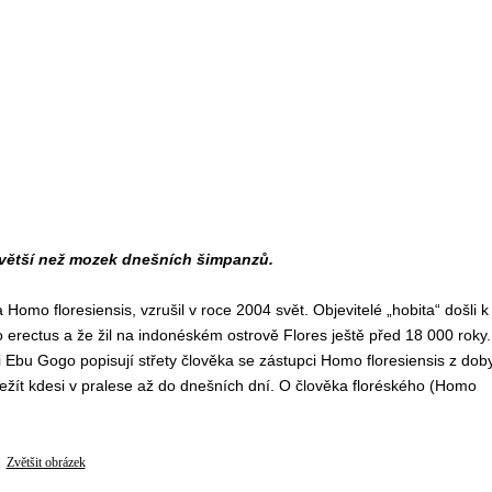
l větší než mozek dnešních šimpanzů.
omo floresiensis, vzrušil v roce 2004 svět. Objevitelé „hobita“ došli k
erectus a že žil na indonéském ostrově Flores ještě před 18 000 roky.
 Ebu Gogo popisují střety člověka se zástupci Homo floresiensis z dob
ežít kdesi v pralese až do dnešních dní. O člověka floréského (Homo
Zvětšit obrázek