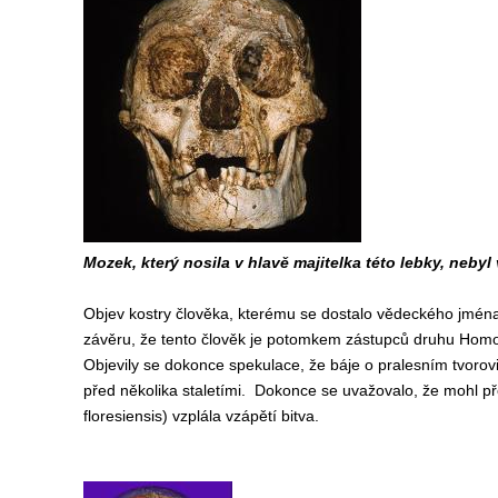
Mozek, který nosila v hlavě majitelka této lebky, neby
Objev kostry člověka, kterému se dostalo vědeckého jména H
závěru, že tento člověk je potomkem zástupců druhu Homo 
Objevily se dokonce spekulace, že báje o pralesním tvorovi
před několika staletími. Dokonce se uvažovalo, že mohl př
floresiensis) vzplála vzápětí bitva.