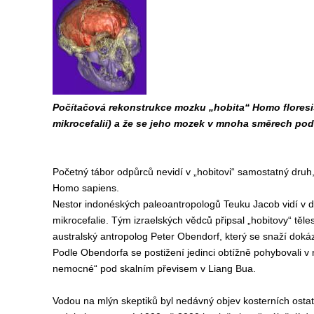
Počítačová rekonstrukce mozku „hobita“ Homo floresi
mikrocefalií) a že se jeho mozek v mnoha směrech po
Početný tábor odpůrců nevidí v „hobitovi“ samostatný druh
Homo sapiens.
Nestor indonéských paleoantropologů Teuku Jacob vidí v 
mikrocefalie. Tým izraelských vědců připsal „hobitovy“ těl
australský antropolog Peter Obendorf, který se snaží dokáza
Podle Obendorfa se postižení jedinci obtížně pohybovali v n
nemocné“ pod skalním převisem v Liang Bua.
Vodou na mlýn skeptiků byl nedávný objev kosterních ostatk