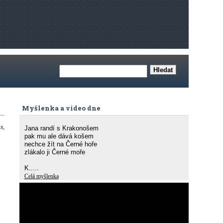
Myšlenka a video dne
s,
Jana randí s Krakonošem
pak mu ale dává košem
nechce žít na Černé hoře
zlákalo ji Černé moře
K.....
Celá myšlenka