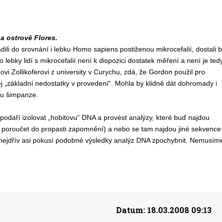
a ostrově Flores.
ili do srovnání i lebku Homo sapiens postiženou mikrocefalií, dostali 
lebky lidí s mikrocefalií není k dispozici dostatek měření a není je ted
ovi Zollikoferovi z university v Curychu, zdá, že Gordon použil pro
j „základní nedostatky v provedení“. Mohla by klidně dát dohromady i
ku šimpanze.
 podaří izolovat „hobitovu“ DNA a provést analýzy, které buď najdou
 poroučet do propasti zapomnění) a nebo se tam najdou jiné sekvence
le nejdřív asi pokusí podobné výsledky analýz DNA zpochybnit. Nemusím
Datum:
18.03.2008 09:13