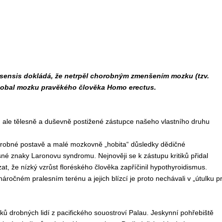
sensis dokládá, že netrpěl chorobným zmenšením mozku (tzv.
dobal mozku pravěkého člověka Homo erectus.
, ale tělesně a duševně postižené zástupce našeho vlastního druhu
drobné postavě a malé mozkovně „hobita“ důsledky dědičné
esné znaky Laronovu syndromu. Nejnověji se k zástupu kritiků přidal
t, že nízký vzrůst floréského člověka zapříčinil hypothyroidismus.
áročném pralesním terénu a jejich blízcí je proto nechávali v „útulku p
ů drobných lidí z pacifického souostroví Palau. Jeskynní pohřebiště