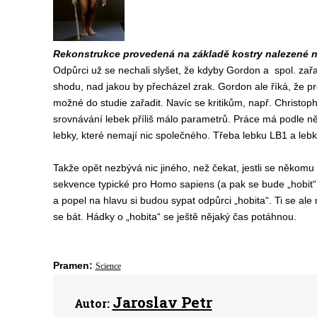
Rekonstrukce provedená na základě kostry nalezené n
Odpůrci už se nechali slyšet, že kdyby Gordon a spol. zařad
shodu, nad jakou by přecházel zrak. Gordon ale říká, že pro 
možné do studie zařadit. Navíc se kritikům, např. Christoph
srovnávání lebek příliš málo parametrů. Práce má podle ně
lebky, které nemají nic společného. Třeba lebku LB1 a leb
Takže opět nezbývá nic jiného, než čekat, jestli se někomu
sekvence typické pro Homo sapiens (a pak se bude „hobit“
a popel na hlavu si budou sypat odpůrci „hobita“. Ti se a
se bát. Hádky o „hobita“ se ještě nějaký čas potáhnou.
Pramen:
Science
Jaroslav Petr
Autor: