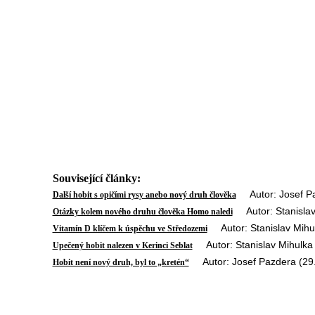
Související články:
Autor: Josef Pa
Další hobit s opičími rysy anebo nový druh člověka
Autor: Stanislav
Otázky kolem nového druhu člověka Homo naledi
Autor: Stanislav Mihul
Vitamín D klíčem k úspěchu ve Středozemi
Autor: Stanislav Mihulka 
Upečený hobit nalezen v Kerinci Seblat
Autor: Josef Pazdera (29
Hobit není nový druh, byl to „kretén“