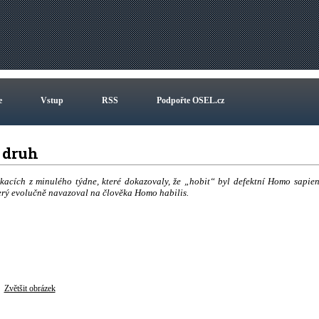
e
Vstup
RSS
Podpořte OSEL.cz
ý druh
kacích z minulého týdne, které dokazovaly, že „hobit“ byl defektní Homo sapien
terý evolučně navazoval na člověka Homo habilis.
Zvětšit obrázek