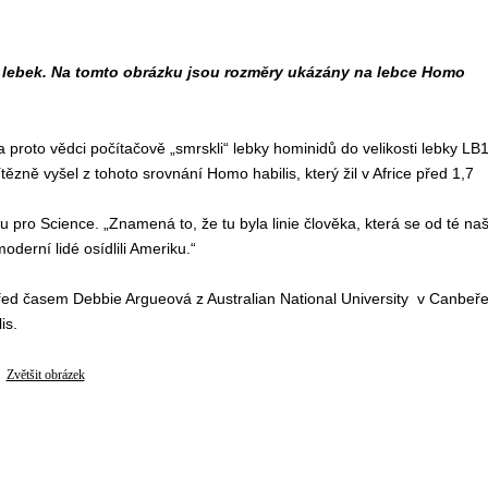
ní lebek. Na tomto obrázku jsou rozměry ukázány na lebce Homo
proto vědci počítačově „smrskli“ lebky hominidů do velikosti lebky LB
tězně vyšel z tohoto srovnání Homo habilis, který žil v Africe před 1,7
ru pro Science. „Znamená to, že tu byla linie člověka, která se od té naš
oderní lidé osídlili Ameriku.“
před časem Debbie Argueová z Australian National University v Canbeře
is.
Zvětšit obrázek