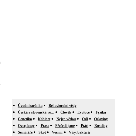
1
í
.
Úvodní stránka
Behavioralni vědy
Česká a slovenská vě…
Člověk
Evoluce
Fyzika
Genetika
Kabinet
Nejen vědou
Osli
Osloviny
Ovce, kozy
Prase
Přečetli jsme
Ptáci
Rostliny
Semináře
Skot
Vesmír
Viry, bakterie