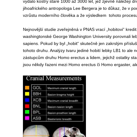
vydalo kostry staré 1000 až 3000 let, jež zjevně náležejí 
jihoafrického antropologa Lee Bergera je to důkaz, že v 
vzrůstu moderního člověka a že výsledkem tohoto procesu js
Nejnovější studie zveřejněná v PNAS vrací „hobitovi“ kre
washingtonské George Washington University porovnali le
sapiens. Pokud by byl „hobit“ skutečně jen zakrslým přísl
tohoto druhu. Analýzy tvaru jediné hobití lebky LB1 to ale
zástupcům druhu Homo erectus a lidem, jejichž ostatky sta
jsou někdy řazeni mezi Homo erectus či Homo ergaster, a