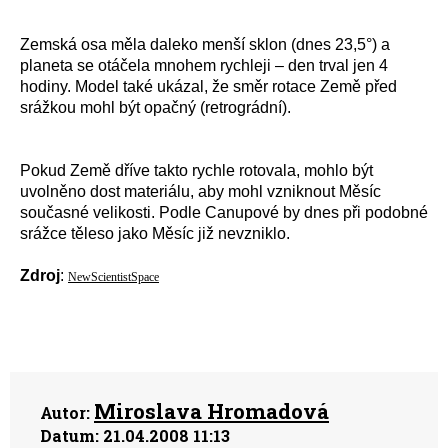
Zemská osa měla daleko menší sklon (dnes 23,5°) a
planeta se otáčela mnohem rychleji – den trval jen 4
hodiny. Model také ukázal, že směr rotace Země před
srážkou mohl být opačný (retrográdní).
Pokud Země dříve takto rychle rotovala, mohlo být
uvolněno dost materiálu, aby mohl vzniknout Měsíc
současné velikosti. Podle Canupové by dnes při podobné
srážce těleso jako Měsíc již nevzniklo.
Zdroj
:
NewScientistSpace
Miroslava Hromadová
Autor:
Datum:
21.04.2008 11:13