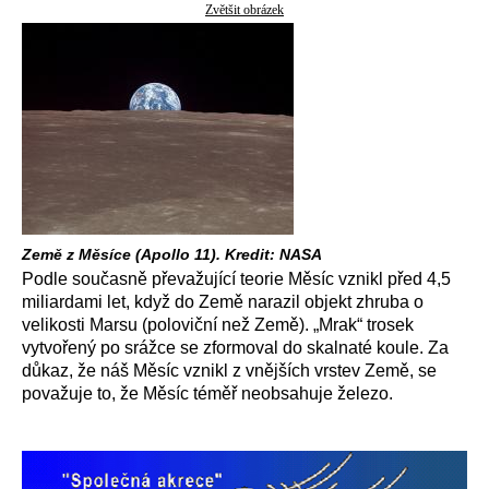
Zvětšit obrázek
Země z Měsíce (Apollo 11). Kredit: NASA
Podle současně převažující teorie Měsíc vznikl před 4,5
miliardami let, když do Země narazil objekt zhruba o
velikosti Marsu (poloviční než Země). „Mrak“ trosek
vytvořený po srážce se zformoval do skalnaté koule. Za
důkaz, že náš Měsíc vznikl z vnějších vrstev Země, se
považuje to, že Měsíc téměř neobsahuje železo.