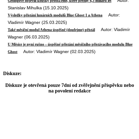
Autor:
Geologové objevili kousky protoZemě, které přežily 4,5 miliard let
Stanislav Mihulka (15.10.2025)
Autor:
Výsledky přistání lunárních modulů Blue Ghost 1 a Athena
Vladimír Wagner (25.03.2025)
Autor: Vladimír
Také měsíční modul Athena úspěšně (doufejme) přistál
Wagner (06.03.2025)
U Měsíce je nyní rušno – úspěšné přistání měsíčního přistávacího modulu Blue
Autor: Vladimír Wagner (02.03.2025)
Ghost
Diskuze:
Diskuze je otevřená pouze 7dní od zvěřejnění příspěvku nebo
na povolení redakce