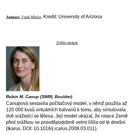
. Kredit: University of Arizona
Animace
: Vznik Měsíce
Zvětšit obrázek
Robin M. Canup (SWRI, Boulder)
Canupová sestavila počítačový model, v němž použila až
120 000 kusů virtuálních balvanů k tomu, aby simulovala
dvě srážející se tělesa. Její model ukázal, že rotace Země
před srážkou se pravděpodobně velmi lišila od té dnešní
(Ikarus, DOI: 10.1016/j.icarus.2008.03.011).