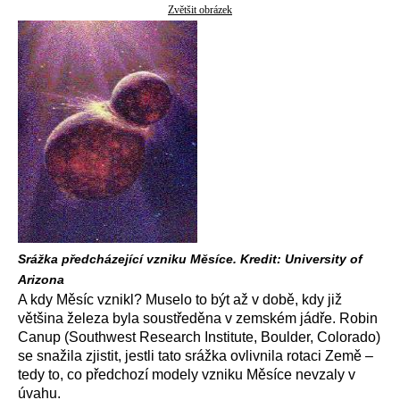
Zvětšit obrázek
Srážka předcházející vzniku Měsíce. Kredit: University of
Arizona
A kdy Měsíc vznikl? Muselo to být až v době, kdy již
většina železa byla soustředěna v zemském jádře. Robin
Canup (Southwest Research Institute, Boulder, Colorado)
se snažila zjistit, jestli tato srážka ovlivnila rotaci Země –
tedy to, co předchozí modely vzniku Měsíce nevzaly v
úvahu.